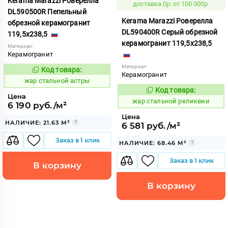
Kerama Marazzi Роверелла
доставка 0р. от 100 000р.
DL590500R Пепельный
Kerama Marazzi Роверелла
обрезной керамогранит
DL590400R Серый обрезной
119,5x238,5
керамогранит 119,5x238,5
Материал:
Керамогранит
Материал:
Код товара:
371456
Код:
Керамогранит
жар стальной астры
Код товара:
371455
Код:
Цена
жар стальной реликвии
6 190 руб./м²
Цена
НАЛИЧИЕ: 21.63 М²
6 581 руб./м²
Заказ в 1 клик
НАЛИЧИЕ: 68.46 М²
Заказ в 1 клик
В корзину
В корзину