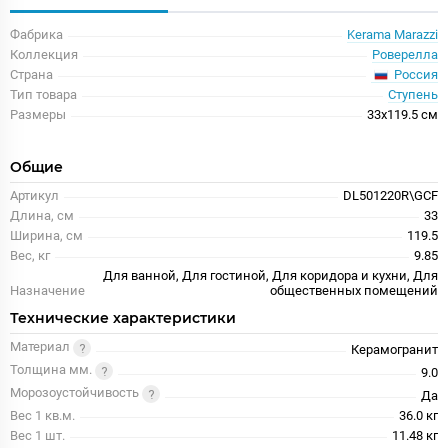
Фабрика
Kerama Marazzi
Коллекция
Роверелла
Россия
Страна
Тип товара
Ступень
Размеры
33x119.5 см
Общие
Артикул
DL501220R\GCF
Длина, см
33
Ширина, см
119.5
Вес, кг
9.85
Для ванной, Для гостиной, Для коридора и кухни, Для
Назначение
общественных помещений
Технические характеристики
Материал
Керамогранит
Толщина мм.
9.0
Морозоустойчивость
Да
Вес 1 кв.м.
36.0 кг
Вес 1 шт.
11.48 кг