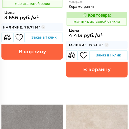
Материал:
жар стальной росы
Керамогранит
Цена
Код товара:
936848
3 656 руб./м²
Код:
маятник атласной стихии
НАЛИЧИЕ: 76.71 М²
Цена
4 413 руб./м²
Заказ в 1 клик
НАЛИЧИЕ: 12.91 М²
В корзину
Заказ в 1 клик
В корзину