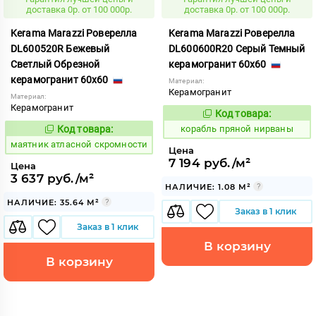
доставка 0р. от 100 000р.
доставка 0р. от 100 000р.
Kerama Marazzi Роверелла
Kerama Marazzi Роверелла
DL600520R Бежевый
DL600600R20 Серый Темный
Светлый Обрезной
керамогранит 60x60
керамогранит 60x60
Материал:
Керамогранит
Материал:
Керамогранит
Код товара:
774934
Код:
Код товара:
корабль пряной нирваны
936843
Код:
маятник атласной скромности
Цена
7 194 руб./м²
Цена
3 637 руб./м²
НАЛИЧИЕ: 1.08 М²
НАЛИЧИЕ: 35.64 М²
Заказ в 1 клик
Заказ в 1 клик
В корзину
В корзину