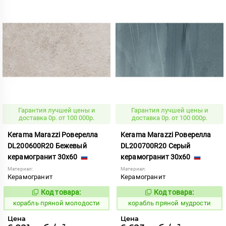
Гарантия лучшей цены и
Гарантия лучшей цены и
доставка 0р. от 100 000р.
доставка 0р. от 100 000р.
Kerama Marazzi Роверелла
Kerama Marazzi Роверелла
DL200600R20 Бежевый
DL200700R20 Серый
керамогранит 30x60
керамогранит 30x60
Материал:
Материал:
Керамогранит
Керамогранит
Код товара:
Код товара:
774929
774930
Код:
Код:
корабль пряной молодости
корабль пряной мудрости
Цена
Цена