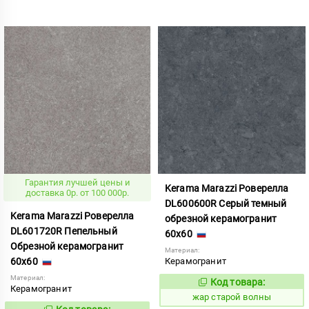
Гарантия лучшей цены и
Kerama Marazzi Роверелла
доставка 0р. от 100 000р.
DL600600R Серый темный
Kerama Marazzi Роверелла
обрезной керамогранит
DL601720R Пепельный
60x60
Обрезной керамогранит
Материал:
60x60
Керамогранит
Материал:
Код товара:
371512
Код:
Керамогранит
жар старой волны