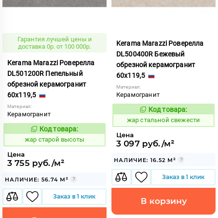
Гарантия лучшей цены и
Kerama Marazzi Роверелла
доставка 0р. от 100 000р.
DL500400R Бежевый
Kerama Marazzi Роверелла
обрезной керамогранит
DL501200R Пепельный
60x119,5
обрезной керамогранит
Материал:
60x119,5
Керамогранит
Материал:
Код товара:
371458
Код:
Керамогранит
жар стальной свежести
Код товара:
371507
Код:
Цена
жар старой высоты
3 097 руб./м²
Цена
НАЛИЧИЕ: 16.52 М²
3 755 руб./м²
Заказ в 1 клик
НАЛИЧИЕ: 56.74 М²
Заказ в 1 клик
В корзину