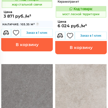
371459
Код:
Керамогранит
жар стальной свечи
Код товара:
1021479
Код:
Цена
мост лесной территории
3 871 руб./м²
Цена
НАЛИЧИЕ: 103.35 М²
6 024 руб./м²
Заказ в 1 клик
Заказ в 1 клик
В корзину
В корзину