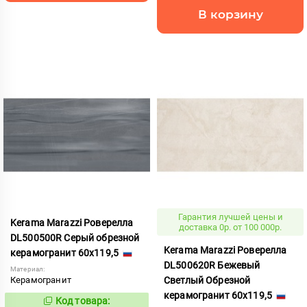
В корзину
Гарантия лучшей цены и
Kerama Marazzi Роверелла
доставка 0р. от 100 000р.
DL500500R Серый обрезной
Kerama Marazzi Роверелла
керамогранит 60x119,5
DL500620R Бежевый
Материал:
Керамогранит
Светлый Обрезной
керамогранит 60x119,5
Код товара:
371457
Код: