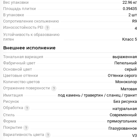
Вес упаковки
22.96 кг
Площадь плитки
0.39435
В упаковке
2 шт
Сопротивление скольжению
R9
Износостойкость PEI
4
Устойчивость к образованию
пятен
Класс 5
Внешнее исполнение
Тональная вариация
выраженная
Фабричный цвет
Пепельный
Основной цвет
серый
Цветовые оттенки
Оттенки серого
Количество цветов
Моноколор
Отражение поверхности
Матовая
Имитация
под камень / травертин / сланец / гранит
Рисунок
Без рисунка
Обработка
натуральная
Стиль
Современный
Форма
прямоугольник
Покрытие
Глазурованное
Вариативность цвета
V3