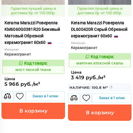
Гарантия лучшей цены и
Гарантия лучшей цены и
доставка 0р. от 100 000р.
доставка 0р. от 100 000р.
Kerama Marazzi Роверелла
Kerama Marazzi Роверелла
KM6060G0381R20 Бежевый
DL600420R Серый Обрезной
Матовый Обрезной
керамогранит 60x60
керамогранит 60x60
Материал:
Керамогранит
Материал:
Керамогранит
Код товара:
936841
Код:
Код товара:
маятник атласной скалы
1021480
Код:
мост лесной ткани
Цена
3 419 руб./м²
Цена
5 966 руб./м²
НАЛИЧИЕ: 100.8 М²
Заказ в 1 клик
Заказ в 1 клик
В корзину
В корзину