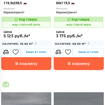
119,5x238,5
60x119,5
Материал:
Материал:
Керамогранит
Керамогранит
Код товара:
Код товара:
371454
371508
Код:
Код:
жар стальной реки
жар старой веры
Цена
Цена
5 123 руб./м²
3 175 руб./м²
НАЛИЧИЕ: 39.66 М²
НАЛИЧИЕ: 68.99 М²
Заказ в 1 клик
Заказ в 1 клик
В корзину
В корзину