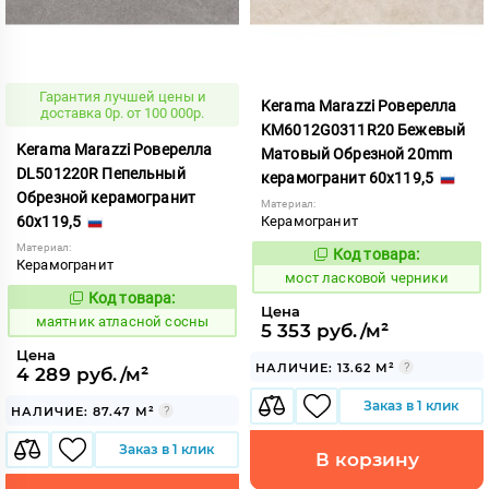
Гарантия лучшей цены и
Kerama Marazzi Роверелла
доставка 0р. от 100 000р.
KM6012G0311R20 Бежевый
Kerama Marazzi Роверелла
Матовый Обрезной 20mm
DL501220R Пепельный
керамогранит 60x119,5
Обрезной керамогранит
Материал:
60x119,5
Керамогранит
Материал:
Код товара:
1020994
Код:
Керамогранит
мост ласковой черники
Код товара:
936847
Код:
Цена
маятник атласной сосны
5 353 руб./м²
Цена
НАЛИЧИЕ: 13.62 М²
4 289 руб./м²
Заказ в 1 клик
НАЛИЧИЕ: 87.47 М²
Заказ в 1 клик
В корзину