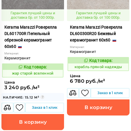
Гарантия лучшей цены и
Гарантия лучшей цены и
доставка 0р. от 100 000р.
доставка 0р. от 100 000р.
Kerama Marazzi Роверелла
Kerama Marazzi Роверелла
DL601700R Пепельный
DL600300R20 Бежевый
обрезной керамогранит
керамогранит 60x60
60x60
Материал:
Керамогранит
Материал:
Керамогранит
Код товара:
774932
Код:
Код товара:
корабль пряной надежды
371513
Код:
жар старой вселенной
Цена
6 780 руб./м²
Цена
3 240 руб./м²
Заказ в 1 клик
НАЛИЧИЕ: 15.12 М²
В корзину
Заказ в 1 клик
В корзину