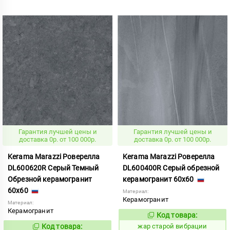
Гарантия лучшей цены и
Гарантия лучшей цены и
доставка 0р. от 100 000р.
доставка 0р. от 100 000р.
Kerama Marazzi Роверелла
Kerama Marazzi Роверелла
DL600620R Серый Темный
DL600400R Серый обрезной
Обрезной керамогранит
керамогранит 60x60
60x60
Материал:
Керамогранит
Материал:
Керамогранит
Код товара:
371510
Код:
Код товара:
жар старой вибрации
936840
Код: