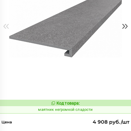
«
»
Код товара:
936970
Код:
маятник негромкой сладости
4 908 руб./шт
Цена