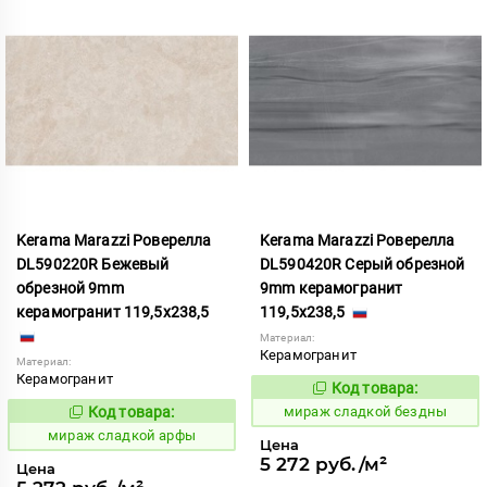
Kerama Marazzi Роверелла
Kerama Marazzi Роверелла
DL590220R Бежевый
DL590420R Серый обрезной
обрезной 9mm
9mm керамогранит
керамогранит 119,5x238,5
119,5x238,5
Материал:
Керамогранит
Материал:
Керамогранит
Код товара:
995752
Код:
Код товара:
мираж сладкой бездны
995751
Код:
мираж сладкой арфы
Цена
5 272 руб./м²
Цена