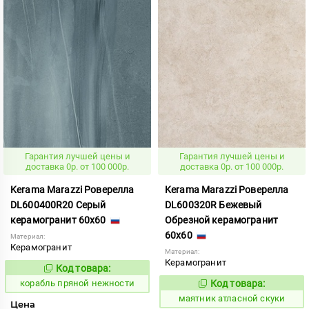
Гарантия лучшей цены и
Гарантия лучшей цены и
доставка 0р. от 100 000р.
доставка 0р. от 100 000р.
Kerama Marazzi Роверелла
Kerama Marazzi Роверелла
DL600400R20 Серый
DL600320R Бежевый
керамогранит 60x60
Обрезной керамогранит
60x60
Материал:
Керамогранит
Материал:
Керамогранит
Код товара:
774933
Код:
корабль пряной нежности
Код товара:
936844
Код:
маятник атласной скуки
Цена