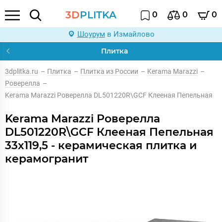
3D
PLITKA
0
0
0
Шоурум
в Измайлово
Плитка
3dplitka.ru
–
Плитка
–
Плитка из России
–
Kerama Marazzi
–
Роверелла
–
Kerama Marazzi Роверелла DL501220R\GCF Клееная Пепельная
Kerama Marazzi Роверелла
DL501220R\GCF Клееная Пепельная
33x119,5 - керамическая плитка и
керамогранит