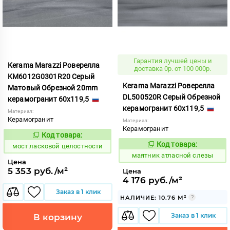
Гарантия лучшей цены и
Kerama Marazzi Роверелла
доставка 0р. от 100 000р.
KM6012G0301R20 Серый
Kerama Marazzi Роверелла
Матовый Обрезной 20mm
DL500520R Серый Обрезной
керамогранит 60x119,5
керамогранит 60x119,5
Материал:
Керамогранит
Материал:
Керамогранит
Код товара:
1020993
Код:
Код товара:
мост ласковой целостности
936846
Код:
маятник атласной слезы
Цена
5 353 руб./м²
Цена
4 176 руб./м²
Заказ в 1 клик
НАЛИЧИЕ: 10.76 М²
Заказ в 1 клик
В корзину