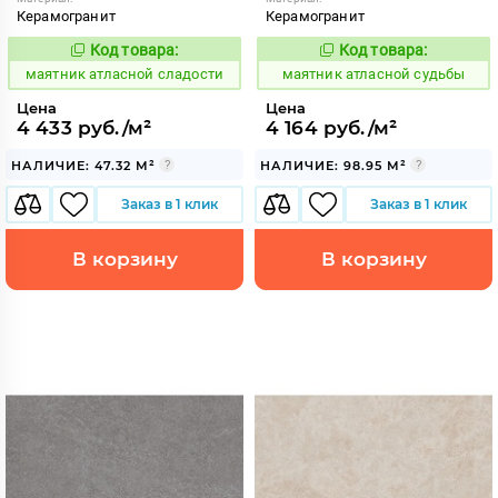
Керамогранит
Керамогранит
Код товара:
Код товара:
936845
936849
Код:
Код:
маятник атласной сладости
маятник атласной судьбы
Цена
Цена
4 433 руб./м²
4 164 руб./м²
НАЛИЧИЕ: 47.32 М²
НАЛИЧИЕ: 98.95 М²
Заказ в 1 клик
Заказ в 1 клик
В корзину
В корзину