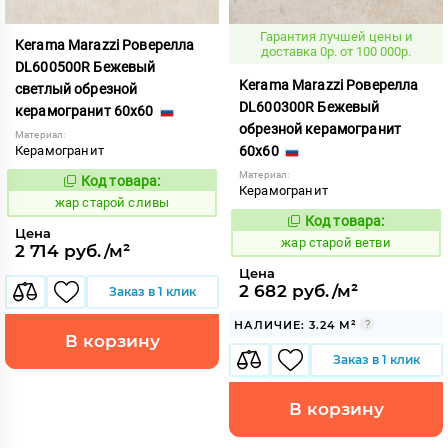
Гарантия лучшей цены и
Kerama Marazzi Роверелла
доставка 0р. от 100 000р.
DL600500R Бежевый
Kerama Marazzi Роверелла
светлый обрезной
DL600300R Бежевый
керамогранит 60x60
обрезной керамогранит
Материал:
Керамогранит
60x60
Материал:
Код товара:
371511
Код:
Керамогранит
жар старой сливы
Код товара:
371509
Код:
Цена
жар старой ветви
2 714 руб./м²
Цена
2 682 руб./м²
Заказ в 1 клик
НАЛИЧИЕ: 3.24 М²
В корзину
Заказ в 1 клик
В корзину