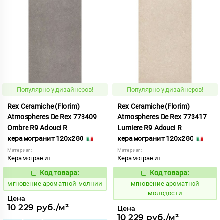
Популярно у дизайнеров!
Популярно у дизайнеров!
Rex Ceramiche (Florim)
Rex Ceramiche (Florim)
Atmospheres De Rex 773409
Atmospheres De Rex 773417
Ombre R9 Adouci R
Lumiere R9 Adouci R
керамогранит 120x280
керамогранит 120x280
Материал:
Материал:
Керамогранит
Керамогранит
Код товара:
Код товара:
937803
937804
Код:
Код:
мгновение ароматной молнии
мгновение ароматной
молодости
Цена
10 229 руб./м²
Цена
10 229 руб./м²