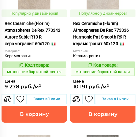
Популярно у дизайнеров!
Популярно у дизайнеров!
Rex Ceramiche (Florim)
Rex Ceramiche (Florim)
Atmospheres De Rex 773342
Atmospheres De Rex 773336
Aurore Sable R10 R
Harmonie Pat Smooth R9 R
керамогранит 60x120
керамогранит 60x120
Материал:
Материал:
Керамогранит
Керамогранит
Код товара:
Код товара:
937918
937912
Код:
Код:
мгновение бархатной ленты
мгновение бархатной капли
Цена
Цена
9 278 руб./м²
10 191 руб./м²
Заказ в 1 клик
Заказ в 1 клик
В корзину
В корзину