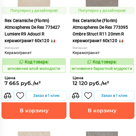
Популярно у дизайнеров!
Популярно у дизайнеров!
Rex Ceramiche (Florim)
Rex Ceramiche (Florim)
Atmospheres De Rex 773427
Atmospheres De Rex 773395
Lumiere R9 Adouci R
Ombre Struct R11 20mm R
керамогранит 60x120
керамогранит 60x120
Материал:
Материал:
Керамогранит
Керамогранит
Код товара:
Код товара:
937679
937930
Код:
Код:
мгновение алой молодости
мгновение бархатной мудрости
Цена
Цена
7 665 руб./м²
12 120 руб./м²
Заказ в 1 клик
Заказ в 1 клик
В корзину
В корзину