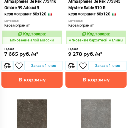
Atmospheres De Rex 773416
Atmospheres De Rex 773345
Ombre R9 Adouci R
Mystere Sable R10 R
керамогранит 60x120
керамогранит 60x120
Материал:
Материал:
Керамогранит
Керамогранит
Код товара:
Код товара:
937677
937921
Код:
Код:
мгновение алой миссии
мгновение бархатной малины
Цена
Цена
7 665 руб./м²
9 278 руб./м²
Заказ в 1 клик
Заказ в 1 клик
В корзину
В корзину