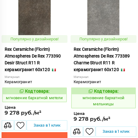
Популярно у дизайнеров!
Популярно у дизайнеров!
Rex Ceramiche (Florim)
Rex Ceramiche (Florim)
Atmospheres De Rex 773390
Atmospheres De Rex 773389
Desir Struct R11 R
Charme Struct R11 R
керамогранит 60x120
керамогранит 60x120
Материал:
Материал:
Керамогранит
Керамогранит
Код товара:
Код товара:
937925
937924
Код:
Код:
мгновение бархатной метели
мгновение бархатной
мельницы
Цена
9 278 руб./м²
Цена
9 278 руб./м²
Заказ в 1 клик
Заказ в 1 клик