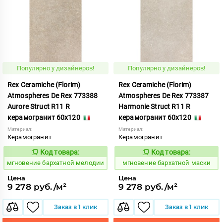
Популярно у дизайнеров!
Популярно у дизайнеров!
Rex Ceramiche (Florim)
Rex Ceramiche (Florim)
Atmospheres De Rex 773388
Atmospheres De Rex 773387
Aurore Struct R11 R
Harmonie Struct R11 R
керамогранит 60x120
керамогранит 60x120
Материал:
Материал:
Керамогранит
Керамогранит
Код товара:
Код товара:
937923
937922
Код:
Код:
мгновение бархатной мелодии
мгновение бархатной маски
Цена
Цена
9 278 руб./м²
9 278 руб./м²
Заказ в 1 клик
Заказ в 1 клик