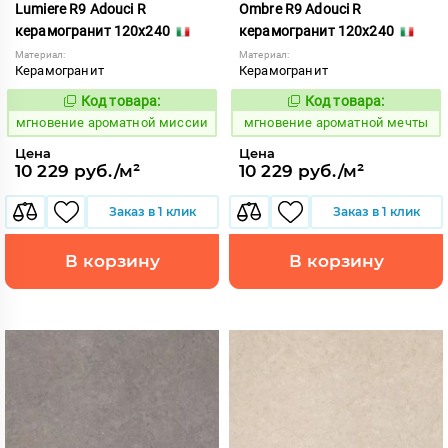
Lumiere R9 Adouci R
Ombre R9 Adouci R
керамогранит 120x240
керамогранит 120x240
Материал:
Материал:
Керамогранит
Керамогранит
Код товара:
Код товара:
937802
937801
Код:
Код:
мгновение ароматной миссии
мгновение ароматной мечты
Цена
Цена
10 229 руб./м²
10 229 руб./м²
Заказ в 1 клик
Заказ в 1 клик
В корзину
В корзину