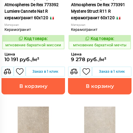
Atmospheres De Rex 773392
Atmospheres De Rex 773391
Lumiere Cannete Nat R
Mystere Struct R11 R
керамогранит 60x120
керамогранит 60x120
Материал:
Материал:
Керамогранит
Керамогранит
Код товара:
Код товара:
937927
937926
Код:
Код:
мгновение бархатной миссии
мгновение бархатной мечты
Цена
Цена
10 191 руб./м²
9 278 руб./м²
Заказ в 1 клик
Заказ в 1 клик
В корзину
В корзину