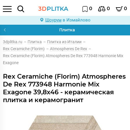
3D
PLITKA
0
0
0
Шоурум
в Измайлово
Плитка
3dplitka.ru
–
Плитка
–
Плитка из Италии
–
Rex Ceramiche (Florim)
–
Atmospheres De Rex
–
Rex Ceramiche (Florim) Atmospheres De Rex 773948 Harmonie Mix
Exagone
Rex Ceramiche (Florim) Atmospheres
De Rex 773948 Harmonie Mix
Exagone 39,8x46 - керамическая
плитка и керамогранит