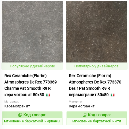
Популярно у дизайнеров!
Популярно у дизайнеров!
Rex Ceramiche (Florim)
Rex Ceramiche (Florim)
Atmospheres De Rex 773369
Atmospheres De Rex 773370
Charme Pat Smooth R9 R
Desir Pat Smooth R9 R
керамогранит 80x80
керамогранит 80x80
Материал:
Материал:
Керамогранит
Керамогранит
Код товара:
Код товара:
937934
937935
Код:
Код:
мгновение бархатной нирваны
мгновение бархатной нити