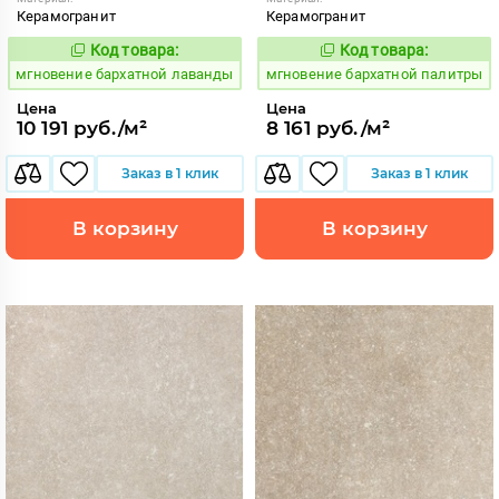
Керамогранит
Керамогранит
Код товара:
Код товара:
937916
937941
Код:
Код:
мгновение бархатной лаванды
мгновение бархатной палитры
Цена
Цена
10 191 руб./м²
8 161 руб./м²
Заказ в 1 клик
Заказ в 1 клик
В корзину
В корзину