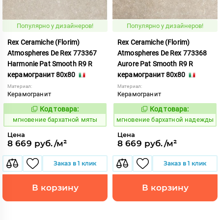
Популярно у дизайнеров!
Популярно у дизайнеров!
Rex Ceramiche (Florim)
Rex Ceramiche (Florim)
Atmospheres De Rex 773367
Atmospheres De Rex 773368
Harmonie Pat Smooth R9 R
Aurore Pat Smooth R9 R
керамогранит 80x80
керамогранит 80x80
Материал:
Материал:
Керамогранит
Керамогранит
Код товара:
Код товара:
937931
937932
Код:
Код:
мгновение бархатной мяты
мгновение бархатной надежды
Цена
Цена
8 669 руб./м²
8 669 руб./м²
Заказ в 1 клик
Заказ в 1 клик
В корзину
В корзину