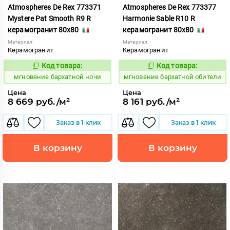
Atmospheres De Rex 773371
Atmospheres De Rex 773377
Mystere Pat Smooth R9 R
Harmonie Sable R10 R
керамогранит 80x80
керамогранит 80x80
Материал:
Материал:
Керамогранит
Керамогранит
Код товара:
Код товара:
937936
937937
Код:
Код:
мгновение бархатной ночи
мгновение бархатной обители
Цена
Цена
8 669 руб./м²
8 161 руб./м²
Заказ в 1 клик
Заказ в 1 клик
В корзину
В корзину