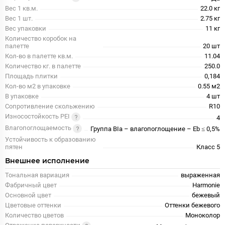
Вес 1 кв.м.
22.0 кг
Вес 1 шт.
2.75 кг
Вес упаковки
11 кг
Количество коробок на
палетте
20 шт
Кол-во в палетте кв.м.
11.04
Количество кг. в палетте
250.0
Площадь плитки
0,184
Кол-во м2 в упаковке
0.55 м2
В упаковке
4 шт
Сопротивление скольжению
R10
Износостойкость PEI
4
Влагопоглощаемость
Группа BIa – влагопоглощение – Eb ≤ 0,5%
Устойчивость к образованию
пятен
Класс 5
Внешнее исполнение
Тональная вариация
выраженная
Фабричный цвет
Harmonie
Основной цвет
бежевый
Цветовые оттенки
Оттенки бежевого
Количество цветов
Моноколор