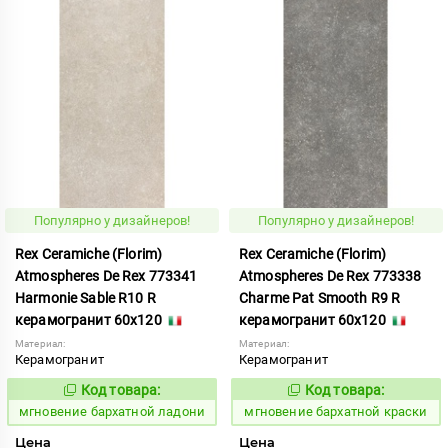
Популярно у дизайнеров!
Популярно у дизайнеров!
Rex Ceramiche (Florim)
Rex Ceramiche (Florim)
Atmospheres De Rex 773341
Atmospheres De Rex 773338
Harmonie Sable R10 R
Charme Pat Smooth R9 R
керамогранит 60x120
керамогранит 60x120
Материал:
Материал:
Керамогранит
Керамогранит
Код товара:
Код товара:
937917
937914
Код:
Код:
мгновение бархатной ладони
мгновение бархатной краски
Цена
Цена