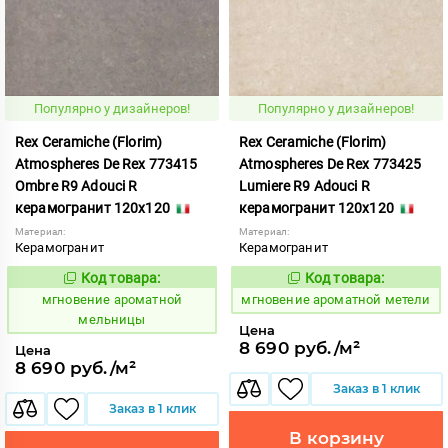
Популярно у дизайнеров!
Популярно у дизайнеров!
Rex Ceramiche (Florim)
Rex Ceramiche (Florim)
Atmospheres De Rex 773415
Atmospheres De Rex 773425
Ombre R9 Adouci R
Lumiere R9 Adouci R
керамогранит 120x120
керамогранит 120x120
Материал:
Материал:
Керамогранит
Керамогранит
Код товара:
Код товара:
937799
937800
Код:
Код:
мгновение ароматной
мгновение ароматной метели
мельницы
Цена
8 690 руб./м²
Цена
8 690 руб./м²
Заказ в 1 клик
Заказ в 1 клик
В корзину