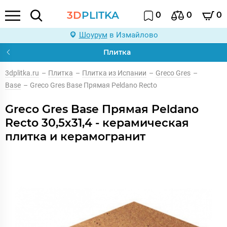
3D
PLITKA
0
0
0
Шоурум
в Измайлово
Плитка
3dplitka.ru
–
Плитка
–
Плитка из Испании
–
Greco Gres
–
Base
–
Greco Gres Base Прямая Peldano Recto
Greco Gres Base Прямая Peldano
Recto 30,5x31,4 - керамическая
плитка и керамогранит