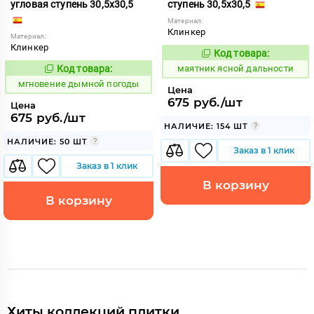
угловая ступень 30,5x30,5
ступень 30,5x30,5
Материал:
Клинкер
Материал:
Клинкер
Код товара:
937496
Код:
Код товара:
маятник ясной дальности
940821
Код:
мгновение дымной погоды
Цена
675 руб./шт
Цена
675 руб./шт
НАЛИЧИЕ: 154 ШТ
НАЛИЧИЕ: 50 ШТ
Заказ в 1 клик
Заказ в 1 клик
В корзину
В корзину
Хиты коллекций плитки