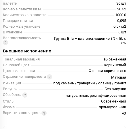
палетте
36 шт
Кол-во в палетте кв.м.
20.52
Количество кг. в палетте
1000.0
Площадь плитки
0,095
Кол-во м2 в упаковке
0,57 м2
В упаковке
6 шт
Влагопоглощаемость
Группа BIIa – влагопоглощение 3% < Eb ≤
6%
Внешнее исполнение
Тональная вариация
выраженная
Основной цвет
коричневый
Цветовые оттенки
Оттенки коричневого
Отражение поверхности
Матовая
Имитация
под камень / травертин / сланец / гранит
Рисунок
Без рисунка
Обработка
натуральная, ректифицированная
Стиль
Современный
Форма
прямоугольник
Вариативность цвета
V2