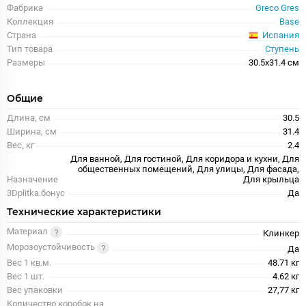
Фабрика
Greco Gres
Коллекция
Base
Испания
Страна
Тип товара
Ступень
Размеры
30.5x31.4 см
Общие
Длина, см
30.5
Ширина, см
31.4
Вес, кг
2.4
Для ванной, Для гостиной, Для коридора и кухни, Для
общественных помещений, Для улицы, Для фасада,
Назначение
Для крыльца
3Dplitka.бонус
Да
Технические характеристики
Материал
Клинкер
Морозоустойчивость
Да
Вес 1 кв.м.
48.71 кг
Вес 1 шт.
4.62 кг
Вес упаковки
27,77 кг
Количество коробок на