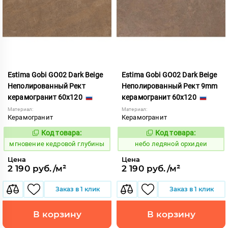
Estima Gobi GO02 Dark Beige
Estima Gobi GO02 Dark Beige
Неполированный Рект
Неполированный Рект 9mm
керамогранит 60x120
керамогранит 60x120
Материал:
Материал:
Керамогранит
Керамогранит
Код товара:
Код товара:
942267
1115064
Код:
Код:
мгновение кедровой глубины
небо ледяной орхидеи
Цена
Цена
2 190 руб./м²
2 190 руб./м²
Заказ в 1 клик
Заказ в 1 клик
В корзину
В корзину