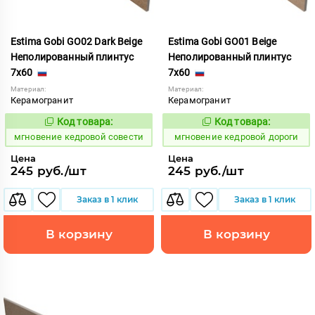
Estima Gobi GO02 Dark Beige
Estima Gobi GO01 Beige
Неполированный плинтус
Неполированный плинтус
7x60
7x60
Материал:
Материал:
Керамогранит
Керамогранит
Код товара:
Код товара:
942273
942272
Код:
Код:
мгновение кедровой совести
мгновение кедровой дороги
Цена
Цена
245 руб./шт
245 руб./шт
Заказ в 1 клик
Заказ в 1 клик
В корзину
В корзину