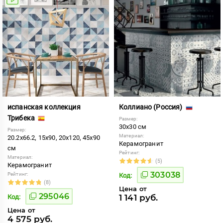
испанская коллекция
Коллиано (Россия)
Трибека
Размер:
30x30 см
Размер:
Материал:
20.2x66.2, 15x90, 20x120, 45x90
Керамогранит
см
Рейтинг:
Материал:
(5)
Керамогранит
303038
Рейтинг:
Код:
(8)
Цена от
295046
1 141 руб.
Код:
Цена от
4 575 руб.