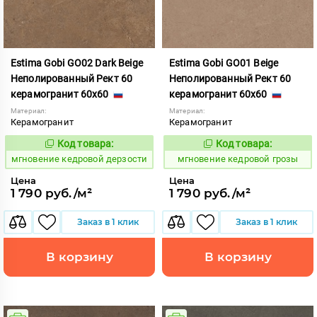
Estima Gobi GO02 Dark Beige
Estima Gobi GO01 Beige
Неполированный Рект 60
Неполированный Рект 60
керамогранит 60x60
керамогранит 60x60
Материал:
Материал:
Керамогранит
Керамогранит
Код товара:
Код товара:
942270
942269
Код:
Код:
мгновение кедровой дерзости
мгновение кедровой грозы
Цена
Цена
1 790 руб./м²
1 790 руб./м²
Заказ в 1 клик
Заказ в 1 клик
В корзину
В корзину