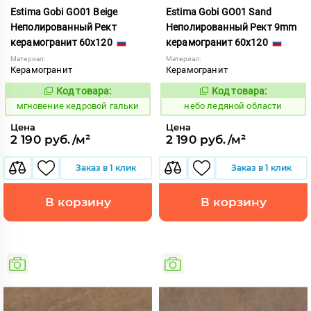
Estima Gobi GO01 Beige
Estima Gobi GO01 Sand
Неполированный Рект
Неполированный Рект 9mm
керамогранит 60x120
керамогранит 60x120
Материал:
Материал:
Керамогранит
Керамогранит
Код товара:
Код товара:
942265
1115063
Код:
Код:
мгновение кедровой гальки
небо ледяной области
Цена
Цена
2 190 руб./м²
2 190 руб./м²
Заказ в 1 клик
Заказ в 1 клик
В корзину
В корзину