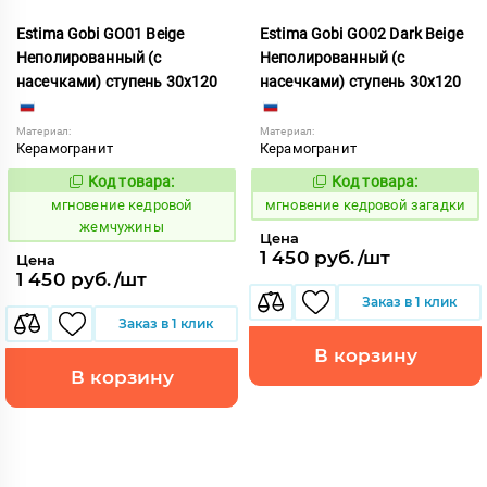
Estima Gobi GO01 Beige
Estima Gobi GO02 Dark Beige
Неполированный (с
Неполированный (с
насечками) ступень 30x120
насечками) ступень 30x120
Материал:
Материал:
Керамогранит
Керамогранит
Код товара:
Код товара:
942276
942277
Код:
Код:
мгновение кедровой
мгновение кедровой загадки
жемчужины
Цена
1 450 руб./шт
Цена
1 450 руб./шт
Заказ в 1 клик
Заказ в 1 клик
В корзину
В корзину