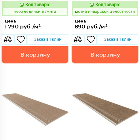
Код товара:
Код товара:
1115068
1046618
Код:
Код:
небо ледяной памяти
мотив январской целостности
Цена
Цена
1 790 руб./м²
890 руб./м²
Заказ в 1 клик
Заказ в 1 клик
В корзину
В корзину