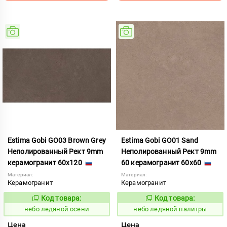
Estima Gobi GO03 Brown Grey
Estima Gobi GO01 Sand
Неполированный Рект 9mm
Неполированный Рект 9mm
керамогранит 60x120
60 керамогранит 60x60
Материал:
Материал:
Керамогранит
Керамогранит
Код товара:
Код товара:
1115065
1115066
Код:
Код:
небо ледяной осени
небо ледяной палитры
Цена
Цена