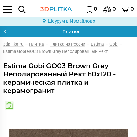
3D
PLITKA
0
0
0
Шоурум
в Измайлово
Плитка
3dplitka.ru
–
Плитка
–
Плитка из России
–
Estima
–
Gobi
–
Estima Gobi GO03 Brown Grey Неполированный Рект
Estima Gobi GO03 Brown Grey
Неполированный Рект 60x120 -
керамическая плитка и
керамогранит