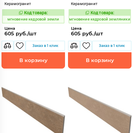
Керамогранит
Керамогранит
Код товара:
Код товара:
942280
942281
Код:
Код:
мгновение кедровой земли
мгновение кедровой земляники
Цена
Цена
605 руб./шт
605 руб./шт
Заказ в 1 клик
Заказ в 1 клик
В корзину
В корзину