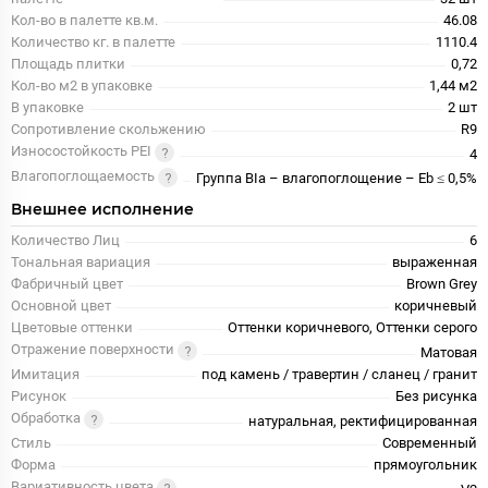
Кол-во в палетте кв.м.
46.08
Количество кг. в палетте
1110.4
Площадь плитки
0,72
Кол-во м2 в упаковке
1,44 м2
В упаковке
2 шт
Сопротивление скольжению
R9
Износостойкость PEI
4
Влагопоглощаемость
Группа BIa – влагопоглощение – Eb ≤ 0,5%
Внешнее исполнение
Количество Лиц
6
Тональная вариация
выраженная
Фабричный цвет
Brown Grey
Основной цвет
коричневый
Цветовые оттенки
Оттенки коричневого, Оттенки серого
Отражение поверхности
Матовая
Имитация
под камень / травертин / сланец / гранит
Рисунок
Без рисунка
Обработка
натуральная, ректифицированная
Стиль
Современный
Форма
прямоугольник
Вариативность цвета