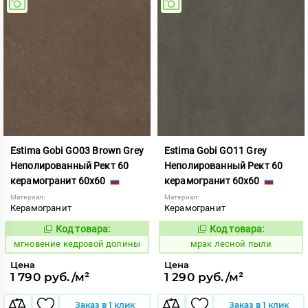
Estima Gobi GO03 Brown Grey
Estima Gobi GO11 Grey
Неполированный Рект 60
Неполированный Рект 60
керамогранит 60x60
керамогранит 60x60
Материал:
Материал:
Керамогранит
Керамогранит
Код товара:
Код товара:
942271
1052701
Код:
Код:
мгновение кедровой долины
мрак лесной пыли
Цена
Цена
1 790 руб./м²
1 290 руб./м²
Заказ в 1 клик
Заказ в 1 клик