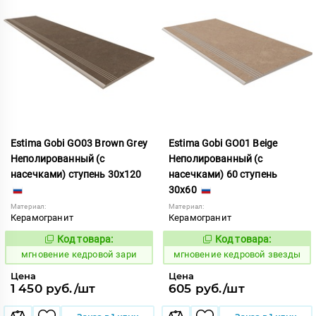
Estima Gobi GO03 Brown Grey
Estima Gobi GO01 Beige
Неполированный (с
Неполированный (с
насечками) ступень 30x120
насечками) 60 ступень
30x60
Материал:
Материал:
Керамогранит
Керамогранит
Код товара:
Код товара:
942278
942279
Код:
Код:
мгновение кедровой зари
мгновение кедровой звезды
Цена
Цена
1 450 руб./шт
605 руб./шт