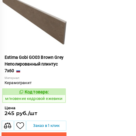
Estima Gobi GO03 Brown Grey
Неполированный плинтус
7x60
Материал:
Керамогранит
Код товара:
942274
Код:
мгновение кедровой ежевики
Цена
245 руб./шт
Заказ в 1 клик