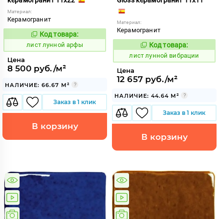
Материал:
Керамогранит
Материал:
Керамогранит
Код товара:
881251
Код:
лист лунной арфы
Код товара:
881260
Код:
лист лунной вибрации
Цена
8 500 руб./м²
Цена
12 657 руб./м²
НАЛИЧИЕ: 66.67 М²
НАЛИЧИЕ: 44.64 М²
Заказ в 1 клик
Заказ в 1 клик
В корзину
В корзину