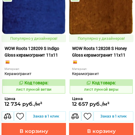
Популярно у дизайнеров!
Популярно у дизайнеров!
WOW Roots 128209 S Indigo
WOW Roots 128208 S Honey
Gloss керамогранит 11x11
Gloss керамогранит 11x11
Материал:
Материал:
Керамогранит
Керамогранит
Код товара:
Код товара:
881259
881258
Код:
Код:
лист лунной ветви
лист лунной веры
Цена
Цена
12 734 руб./м²
12 657 руб./м²
Заказ в 1 клик
Заказ в 1 клик
В корзину
В корзину