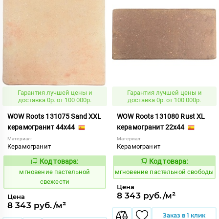
Гарантия лучшей цены и
Гарантия лучшей цены и
доставка 0р. от 100 000р.
доставка 0р. от 100 000р.
WOW Roots 131075 Sand XXL
WOW Roots 131080 Rust XL
керамогранит 44x44
керамогранит 22x44
Материал:
Материал:
Керамогранит
Керамогранит
Код товара:
Код товара:
946208
946210
Код:
Код:
мгновение пастельной
мгновение пастельной свободы
свежести
Цена
8 343 руб./м²
Цена
8 343 руб./м²
Заказ в 1 клик