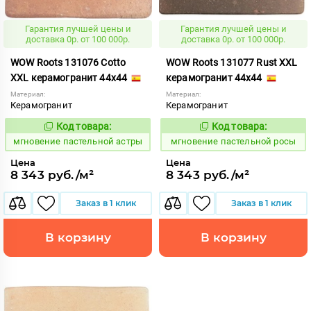
Гарантия лучшей цены и
Гарантия лучшей цены и
доставка 0р. от 100 000р.
доставка 0р. от 100 000р.
WOW Roots 131076 Cotto
WOW Roots 131077 Rust XXL
XXL керамогранит 44x44
керамогранит 44x44
Материал:
Материал:
Керамогранит
Керамогранит
Код товара:
Код товара:
946206
946207
Код:
Код:
мгновение пастельной астры
мгновение пастельной росы
Цена
Цена
8 343 руб./м²
8 343 руб./м²
Заказ в 1 клик
Заказ в 1 клик
В корзину
В корзину