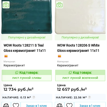
Популярно у дизайнеров!
Популярно у дизайнеров!
WOW Roots 128211 S Teal
WOW Roots 128206 S White
Gloss керамогранит 11x11
Gloss керамогранит 11x11
Материал:
Материал:
Керамогранит
Керамогранит
Код товара:
Код товара:
881261
881263
Код:
Код:
лист лунной сливы
лист лунной вселенной
Цена
Цена
12 734 руб./м²
12 657 руб./м²
НАЛИЧИЕ: 0.13 М²
НАЛИЧИЕ: 22.56 М²
Заказ в 1 клик
Заказ в 1 клик