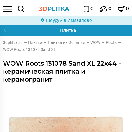
3D
PLITKA
0
0
0
Шоурум
в Измайлово
Плитка
3dplitka.ru
–
Плитка
–
Плитка из Испании
–
WOW
–
Roots
–
WOW Roots 131078 Sand XL
WOW Roots 131078 Sand XL 22x44 -
керамическая плитка и
керамогранит