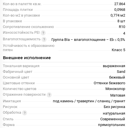
Кол-во в палетте кв.м.
27.864
Площадь плитки
0,0968
Кол-во м2 в упаковке
0,774 м2
В упаковке
8 шт
Сопротивление скольжению
R10
Износостойкость PEI
4
Влагопоглощаемость
Группа BIa – влагопоглощение – Eb ≤ 0,5%
Устойчивость к образованию
пятен
Класс 5
Внешнее исполнение
Тональная вариация
выраженная
Фабричный цвет
Sand
Основной цвет
бежевый
Цветовые оттенки
Оттенки бежевого
Количество цветов
Моноколор
Отражение поверхности
Матовая
Имитация
под камень / травертин / сланец / гранит
Рисунок
Без рисунка
Обработка
натуральная
Стиль
Современный
Форма
прямоугольник