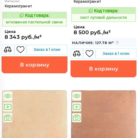
Керамогранит
Материал:
Керамогранит
Код товара:
881246
Код:
Код товара:
946209
Код:
лист луговой дальности
мгновение пастельной свечи
Цена
Цена
8 500 руб./м²
8 343 руб./м²
НАЛИЧИЕ: 127.78 М²
Заказ в 1 клик
Заказ в 1 клик
В корзину
В корзину