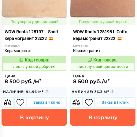
Популярно у дизайнеров!
Популярно у дизайнеров!
WOW Roots 128197 L Sand
WOW Roots 128198 L Cotto
керамогранит 22x22
керамогранит 22x22
Материал:
Материал:
Керамогранит
Керамогранит
Код товара:
Код товара:
881247
881243
Код:
Код:
лист луговой доброты
лист луговой целостности
Цена
Цена
8 500 руб./м²
8 500 руб./м²
НАЛИЧИЕ: 94.96 М²
НАЛИЧИЕ: 36.3 М²
Заказ в 1 клик
Заказ в 1 клик
В корзину
В корзину