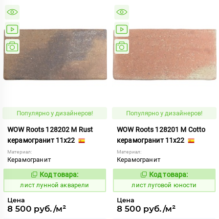
Популярно у дизайнеров!
Популярно у дизайнеров!
WOW Roots 128202 M Rust
WOW Roots 128201 M Cotto
керамогранит 11x22
керамогранит 11x22
Материал:
Материал:
Керамогранит
Керамогранит
Код товара:
Код товара:
881250
881248
Код:
Код:
лист лунной акварели
лист луговой юности
Цена
Цена
8 500 руб./м²
8 500 руб./м²