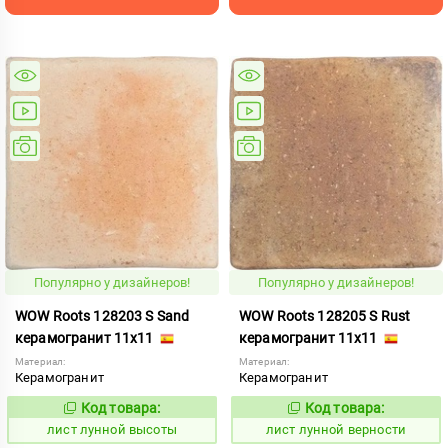
Популярно у дизайнеров!
Популярно у дизайнеров!
WOW Roots 128203 S Sand
WOW Roots 128205 S Rust
керамогранит 11x11
керамогранит 11x11
Материал:
Материал:
Керамогранит
Керамогранит
Код товара:
Код товара:
881257
881256
Код:
Код:
лист лунной высоты
лист лунной верности