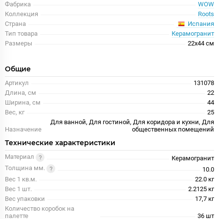
Фабрика
WOW
Коллекция
Roots
Испания
Страна
Тип товара
Керамогранит
Размеры
22x44 см
Общие
Артикул
131078
Длина, см
22
Ширина, см
44
Вес, кг
25
Для ванной, Для гостиной, Для коридора и кухни, Для
Назначение
общественных помещений
Технические характеристики
Материал
Керамогранит
Толщина мм.
10.0
Вес 1 кв.м.
22.0 кг
Вес 1 шт.
2.2125 кг
Вес упаковки
17,7 кг
Количество коробок на
палетте
36 шт