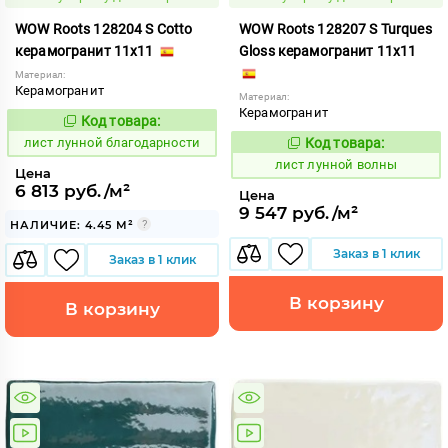
WOW Roots 128204 S Cotto
WOW Roots 128207 S Turques
керамогранит 11x11
Gloss керамогранит 11x11
Материал:
Керамогранит
Материал:
Керамогранит
Код товара:
881253
Код:
лист лунной благодарности
Код товара:
881262
Код:
лист лунной волны
Цена
6 813 руб./м²
Цена
9 547 руб./м²
НАЛИЧИЕ: 4.45 М²
Заказ в 1 клик
Заказ в 1 клик
В корзину
В корзину