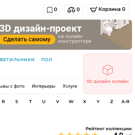
Корзина 0
0
0
СВЕТИЛЬНИКИ
ПОЛ
3D дизайн онлайн
ывы с фото
Интерьеры
Услуги
R
S
T
U
V
W
X
Y
Z
А-Я
Рейтинг коллекции: