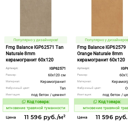
Популярно у дизайнеров!
Популярно у дизайнеров
Fmg Balance IGP62571 Tan
Fmg Balance IGP62579
Naturale 8mm
Orange Naturale 8mm
керамогранит 60x120
керамогранит 60x120
IGP62571
IGP
Артикул:
Артикул:
60x120 см
60x1
Размер:
Размер:
Керамогранит
Керамог
Материал:
Материал:
Tan
O
Фабричный цвет:
Фабричный цвет:
под бетон / цемент
под бетон / ц
Имитация:
Имитация:
Код товара:
Код товара:
950484
950482
Код товара:
Код то
мгновение травяной туманности
мгновение травяной тра
11 596 руб./м²
11 596 руб
Цена
Цена