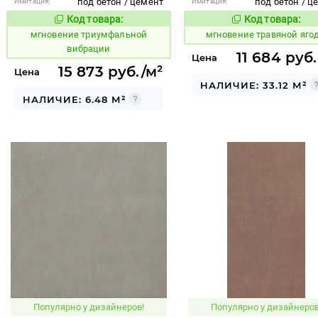
под бетон / цемент
под бетон / ц
Имитация:
Имитация:
Код товара:
Код товара:
950510
950499
Код товара:
Код то
мгновение триумфальной
мгновение травяной яго
вибрации
11 684 руб
Цена
15 873 руб./м²
Цена
НАЛИЧИЕ: 33.12 М²
НАЛИЧИЕ: 6.48 М²
Популярно у дизайнеров!
Популярно у дизайнеров