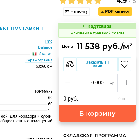
4.9
/ 5
На почту
PDF каталог
Код товара:
950466
ЕКТ ПОСТАВКИ
1
Код товара:
мгновение травяной скалы
Fmg
11 538 руб./м²
Цена
Balance
Италия
Керамогранит
Заказать в 1
клик
60x60 см
м²
IGP66578
60
0 руб.
0 шт
60
25
В корзину
ной, Для коридора и кухни,
 общественных помещений
СКЛАДСКАЯ ПРОГРАММА