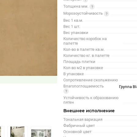
Толщина мм.
Морозоустойчивость
Вес 1 кв.м.
Вес 1 шт.
Вес упаковки
Количество коробок на
палетте
Кол-во в палетте кв.м.
Количество кг. в палетте
Площадь плитки
Кол-во м2 в упаковке
В упаковке
Сопротивление скольжению
Влагопоглощаемость
Группа BI
Устойчивость к образованию
пятен
Внешнее исполнение
Тональная вариация
Фабричный цвет
Основной цвет