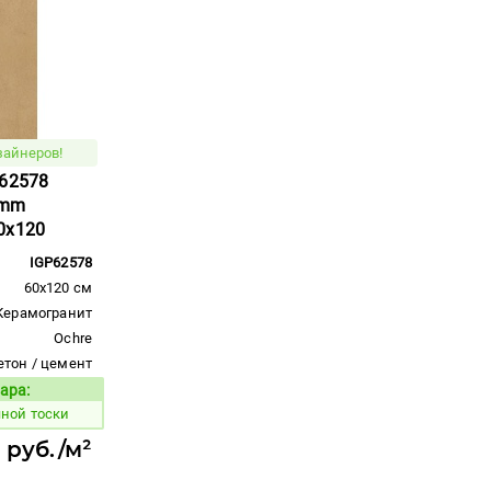
зайнеров!
P62578
8mm
0x120
IGP62578
60x120 см
Керамогранит
Ochre
етон / цемент
ара:
Код товара:
яной тоски
6 руб./м²