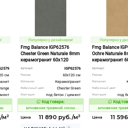
!
Популярно у дизайнеров!
Популярно у ди
Fmg Balance IGP62576
Fmg Balance IG
Chester Green Naturale 8mm
Ochre Naturale 
керамогранит 60x120
керамогранит 6
62579
IGP62576
Артикул:
Артикул:
20 см
60x120 см
Размер:
Размер:
ранит
Керамогранит
Материал:
Материал:
range
Chester Green
Фабричный цвет:
Фабричный цвет:
емент
под бетон / цемент
под б
Имитация:
Имитация:
Код товара:
Код тов
950472
950481
вара:
Код товара:
вы
мгновение травяной сосны
мгновение трав
./м²
11 890 руб./м²
11 59
Цена
Цена