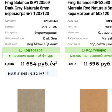
Fmg Balance IGP120569
Fmg Balance IGP62580
Dark Grey Naturale 8mm
Marsala Red Naturale 
керамогранит 120x120
керамогранит 60x120
IGP120569
IGP
Артикул:
Артикул:
120x120 см
60x1
Размер:
Размер:
Керамогранит
Керамог
Материал:
Материал:
Dark Grey
Marsal
Фабричный цвет:
Фабричный цвет:
под бетон / цемент
под бетон / ц
Имитация:
Имитация:
Код товара:
Код товара:
950490
950477
Код товара:
Код то
мгновение травяной фигуры
мгновение травяной темн
11 684 руб./м²
11 596 руб
Цена
Цена
НАЛИЧИЕ: 4.32 М²