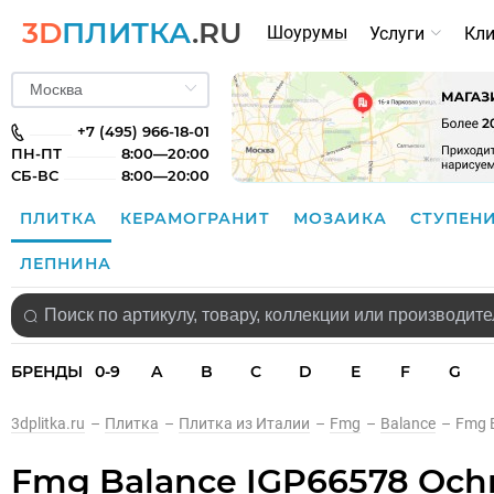
3D
ПЛИТКА
.RU
Шоурумы
Услуги
Кл
+7 (495) 966-18-01
ПН-ПТ
8:00—20:00
СБ-ВС
8:00—20:00
ПЛИТКА
КЕРАМОГРАНИТ
МОЗАИКА
СТУПЕН
ЛЕПНИНА
БРЕНДЫ
0-9
A
B
C
D
E
F
G
3dplitka.ru
–
Плитка
–
Плитка из Италии
–
Fmg
–
Balance
–
Fmg 
Fmg Balance IGP66578 Ochr