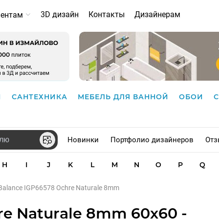
3D дизайн
Контакты
Дизайнерам
иентам
И
САНТЕХНИКА
МЕБЕЛЬ ДЛЯ ВАННОЙ
ОБОИ
Новинки
Портфолио дизайнеров
Отз
H
I
J
K
L
M
N
O
P
Q
Balance IGP66578 Ochre Naturale 8mm
e Naturale 8mm 60x60 -