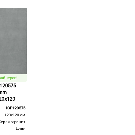
зайнеров!
P120575
8mm
20x120
IGP120575
120x120 см
Керамогранит
Azure