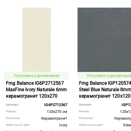
Популярно у дизайнеров!
Популярно у дизайнеров
Fmg Balance IG6P2712567
Fmg Balance IGP12057
MaxFine Ivory Naturale 6mm
Steel Blue Naturale 8m
керамогранит 120x270
керамогранит 120x120
IG6P2712567
IGP1
Артикул:
Артикул:
120x270 см
120x1
Размер:
Размер:
Керамогранит
Керамог
Материал:
Материал:
Ivory
Stee
Фабричный цвет:
Фабричный цвет: