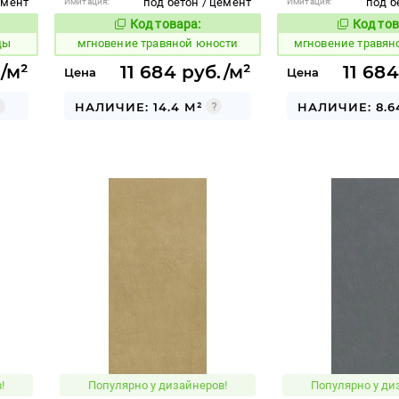
емент
под бетон / цемент
под б
Имитация:
Имитация:
Код товара:
Код тов
950498
950487
вара:
Код товара:
ды
мгновение травяной юности
мгновение травян
./м²
11 684 руб./м²
11 684
Цена
Цена
НАЛИЧИЕ: 14.4 М²
НАЛИЧИЕ: 8.6
!
Популярно у дизайнеров!
Популярно у ди