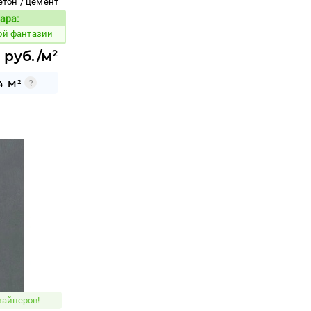
етон / цемент
ара:
Код товара:
ой фантазии
 руб./м²
4 М²
зайнеров!