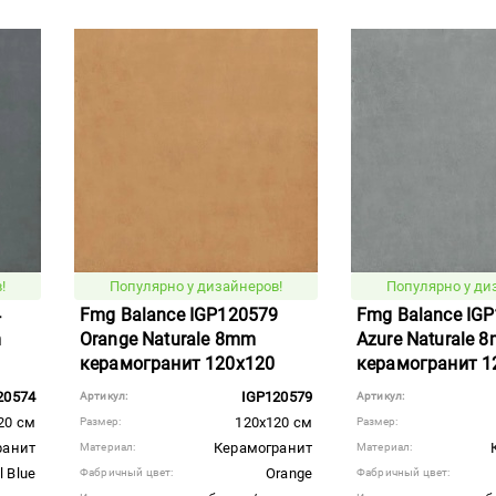
!
Популярно у дизайнеров!
Популярно у ди
4
Fmg Balance IGP120579
Fmg Balance IG
m
Orange Naturale 8mm
Azure Naturale 
керамогранит 120x120
керамогранит 1
20574
IGP120579
Артикул:
Артикул:
20 см
120x120 см
Размер:
Размер:
ранит
Керамогранит
Материал:
Материал:
l Blue
Orange
Фабричный цвет:
Фабричный цвет: