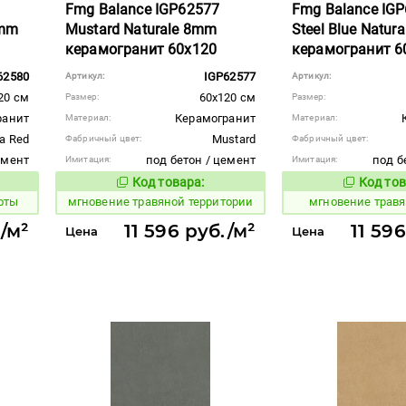
Fmg Balance IGP62577
Fmg Balance IG
8mm
Mustard Naturale 8mm
Steel Blue Natur
керамогранит 60x120
керамогранит 6
62580
IGP62577
Артикул:
Артикул:
20 см
60x120 см
Размер:
Размер:
ранит
Керамогранит
Материал:
Материал:
a Red
Mustard
Фабричный цвет:
Фабричный цвет:
емент
под бетон / цемент
под б
Имитация:
Имитация:
Код товара:
Код тов
950479
950483
вара:
Код товара:
оты
мгновение травяной территории
мгновение трав
./м²
11 596 руб./м²
11 59
Цена
Цена