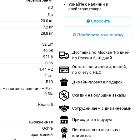
Керамогранит
Узнайте о наличии и
8.0
свойствах товара
Да
20.0 кг
Спросить
7.2 кг
28.8 кг
Подберите мне плитку
32 шт
46.08
Доставка по Москве 1-5 дней,
921.6
по России 5-10 дней
0.36
Оплата наличными, картой,
1,44 м2
по счету с НДС
4 шт
R10
Дизайн-проект в подарок
a – влагопоглощение – Eb ≤
0,5%
Скидки на большие заказы
Класс 5
Сотрудничаем с дизайнерами
Приходите в шоурум
выраженная
Ochre
Положительные отзывы
оранжевый
клиентов