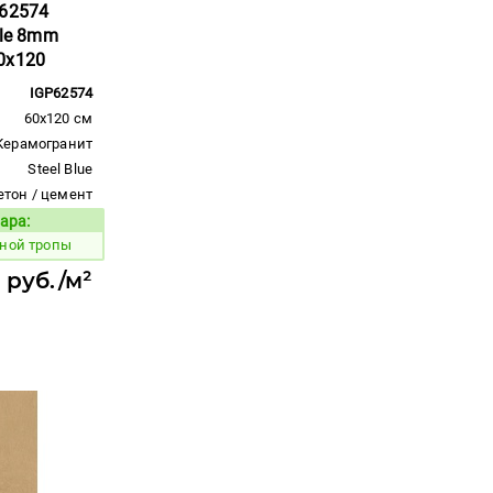
P62574
ale 8mm
0x120
IGP62574
60x120 см
Керамогранит
Steel Blue
етон / цемент
ара:
Код товара:
яной тропы
6 руб./м²