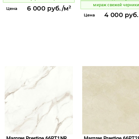
мираж свежей черник
6 000 руб./м²
Цена
4 000 руб.
Цена
Margres Prestige 66PT1NR
Margres Prestige 66PT2