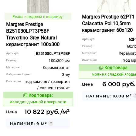
Margres Prestige 62PT1
Резка и подъем в квартиру!
Calacatta Pol 10,5mm
Margres Prestige
керамогранит 60x120
B251030LPT3P5BF
Travertino Grey Natural
62P
Артикул:
керамогранит 100x300
60x1
Размер:
Керамог
B251030LPT3P5BF
Материал:
Артикул:
под м
100x300 см
Имитация:
Размер:
Керамогранит
Код товара:
Материал:
1011499
Код то
молния сладкой ягод
Grey
Фабричный цвет:
под камень / травертин
Имитация:
6 000 руб.
Цена
/ сланец / гранит
Код товара:
НАЛИЧИЕ: 10.08 М²
956447
Код товара:
мелодия дымной покорности
10 822 руб./м²
Цена
НАЛИЧИЕ: 9 М²