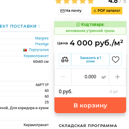
4.8
/ 5
На почту
PDF каталог
Код товара:
951144
ЕКТ ПОСТАВКИ
1
Код товара:
мгновение утренней грозы
Margres
4 000 руб./м²
Цена
Prestige
Португалия
Керамогранит
Заказать в 1
клик
60x60 см
м²
66PT1P
60
0 руб.
0 шт
60
25
В корзину
иной, Для коридора и кухни
Керамогранит
СКЛАДСКАЯ ПРОГРАММА