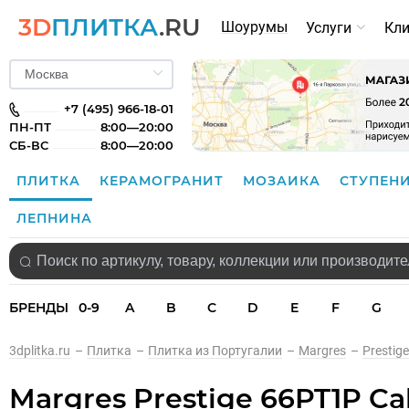
3D
ПЛИТКА
.RU
Шоурумы
Услуги
Кл
+7 (495) 966-18-01
ПН-ПТ
8:00—20:00
СБ-ВС
8:00—20:00
ПЛИТКА
КЕРАМОГРАНИТ
МОЗАИКА
СТУПЕН
ЛЕПНИНА
БРЕНДЫ
0-9
A
B
C
D
E
F
G
3dplitka.ru
–
Плитка
–
Плитка из Португалии
–
Margres
–
Prestige
Margres Prestige 66PT1P Ca