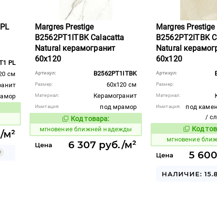
 PL
Margres Prestige
Margres Prestige
B2562PT1ITBK Calacatta
B2562PT2ITBK Co
Natural керамогранит
Natural керамог
60x120
60x120
T1 PL
B2562PT1ITBK
20 см
Артикул:
Артикул:
60x120 см
ранит
Размер:
Размер:
Керамогранит
рамор
Материал:
Материал:
под мрамор
под камен
Имитация:
Имитация:
вара:
/ с
ы
Код товара:
938182
Код товара:
Код тов
мгновение ближней надежды
938181
/м²
мгновение бли
6 307 руб./м²
Цена
5 600
Цена
НАЛИЧИЕ: 15.