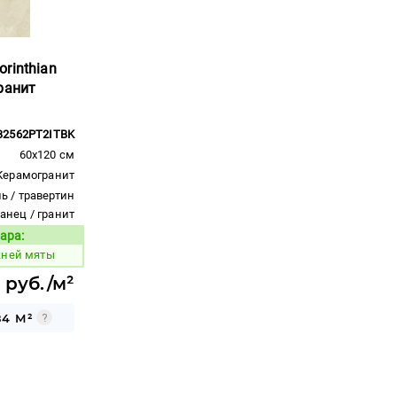
rinthian
ранит
B2562PT2ITBK
60x120 см
Керамогранит
ь / травертин
ланец / гранит
ара:
Код товара:
жней мяты
 руб./м²
84 М²