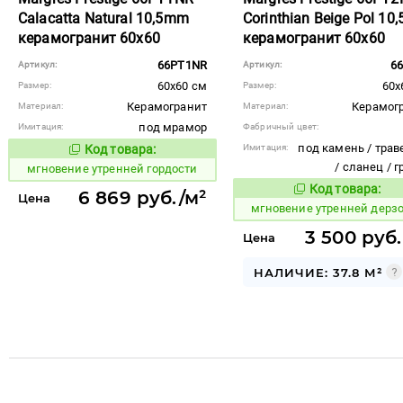
Calacatta Natural 10,5mm
Corinthian Beige Pol 1
керамогранит 60x60
керамогранит 60x60
66PT1NR
6
Артикул:
Артикул:
60x60 см
60x
Размер:
Размер:
Керамогранит
Керамог
Материал:
Материал:
под мрамор
Имитация:
Фабричный цвет:
под камень / трав
Код товара:
Имитация:
951143
Код товара:
/ сланец / 
мгновение утренней гордости
Код товара:
951145
6 869 руб./м²
Код то
Цена
мгновение утренней дерз
3 500 руб.
Цена
НАЛИЧИЕ: 37.8 М²