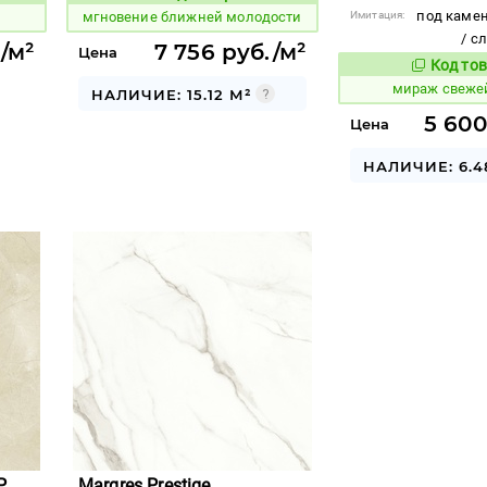
под камен
и
мгновение ближней молодости
Имитация:
/ с
/м²
7 756 руб./м²
Цена
Код тов
994745
мираж свеже
НАЛИЧИЕ: 15.12 М²
5 600
Цена
НАЛИЧИЕ: 6.4
P
Margres Prestige