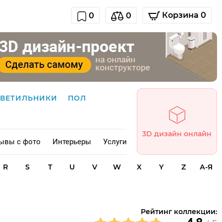
Корзина 0
0
0
СВЕТИЛЬНИКИ
ПОЛ
3D дизайн онлайн
ывы с фото
Интерьеры
Услуги
R
S
T
U
V
W
X
Y
Z
А-Я
Рейтинг коллекции: