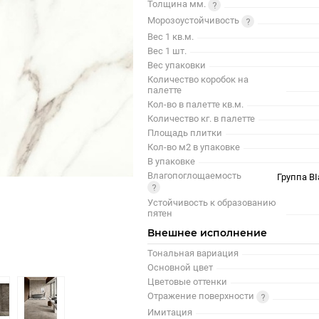
Толщина мм.
Морозоустойчивость
Вес 1 кв.м.
Вес 1 шт.
Вес упаковки
Количество коробок на
палетте
Кол-во в палетте кв.м.
Количество кг. в палетте
Площадь плитки
Кол-во м2 в упаковке
В упаковке
Влагопоглощаемость
Группа BI
Устойчивость к образованию
пятен
Внешнее исполнение
Тональная вариация
Основной цвет
Цветовые оттенки
Отражение поверхности
Имитация