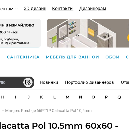
3D дизайн
Контакты
Дизайнерам
иентам
И
САНТЕХНИКА
МЕБЕЛЬ ДЛЯ ВАННОЙ
ОБОИ
Новинки
Портфолио дизайнеров
Отз
H
I
J
K
L
M
N
O
P
Q
–
Margres Prestige 66PT1P Calacatta Pol 10,5mm
lacatta Pol 10,5mm 60x60 -