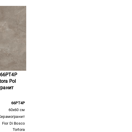
e 66PT4P
tora Pol
гранит
66PT4P
60x60 см
Керамогранит
Fior Di Bosco
Tortora