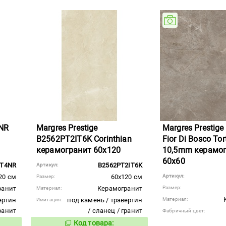
4NR
Margres Prestige
Margres Prestig
B2562PT2IT6K Corinthian
Fior Di Bosco Tor
керамогранит 60x120
10,5mm керамо
60x60
PT4NR
B2562PT2IT6K
Артикул:
20 см
60x120 см
Артикул:
Размер:
ранит
Керамогранит
Размер:
Материал:
ертин
под камень / травертин
Материал:
Имитация:
гранит
/ сланец / гранит
Фабричный цвет:
Код товара:
938179
вара:
Код товара: