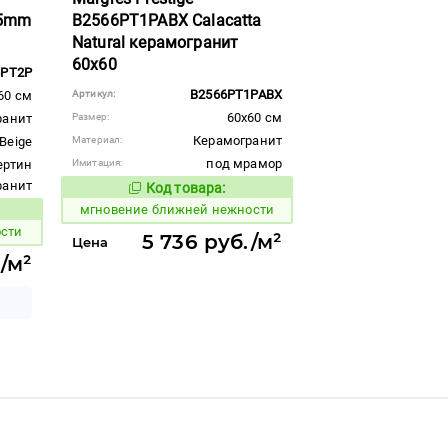
0,5mm
B2566PT1PABX Calacatta
Natural керамогранит
60x60
6PT2P
B2566PT1PABX
60 см
Артикул:
60x60 см
ранит
Размер:
Керамогранит
Beige
Материал:
под мрамор
ертин
Имитация:
гранит
Код товара:
938183
Код товара:
мгновение ближней нежности
вара:
ости
5 736 руб./м²
Цена
/м²