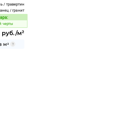
ь / травертин
ланец / гранит
ара:
Код товара:
й черты
 руб./м²
8 М²