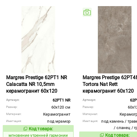
Margres Prestige 62PT1 NR
Margres Prestige 62PT
Calacatta NR 10,5mm
Tortora Nat Rett
керамогранит 60x120
керамогранит 60x120
62PT1 NR
62
Артикул:
Артикул:
60x120 см
60x1
Размер:
Размер:
Керамогранит
Керамог
Материал:
Материал:
под мрамор
под камень / трав
Имитация:
Имитация:
/ сланец / 
Код товара:
951141
Код товара:
Код товара:
мгновение утренней гармонии
994744
Код то