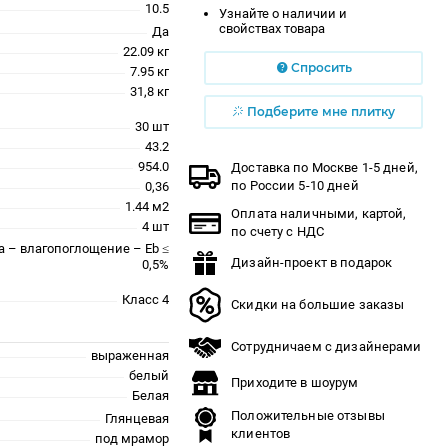
10.5
Узнайте о наличии и
свойствах товара
Да
22.09 кг
Спросить
7.95 кг
31,8 кг
Подберите мне плитку
30 шт
43.2
954.0
Доставка по Москве 1-5 дней,
по России 5-10 дней
0,36
1.44 м2
Оплата наличными, картой,
4 шт
по счету с НДС
a – влагопоглощение – Eb ≤
Дизайн-проект в подарок
0,5%
Класс 4
Скидки на большие заказы
Сотрудничаем с дизайнерами
выраженная
белый
Приходите в шоурум
Белая
Положительные отзывы
Глянцевая
клиентов
под мрамор