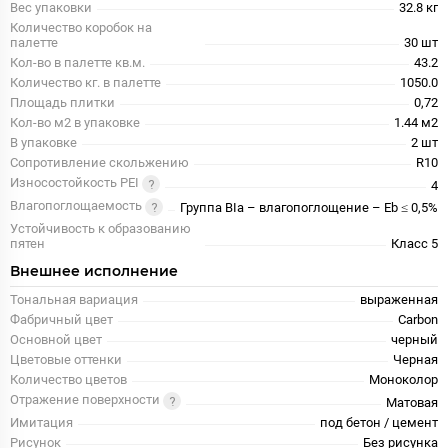
Вес упаковки
32.8 кг
Количество коробок на
палетте
30 шт
Кол-во в палетте кв.м.
43.2
Количество кг. в палетте
1050.0
Площадь плитки
0,72
Кол-во м2 в упаковке
1.44 м2
В упаковке
2 шт
Сопротивление скольжению
R10
Износостойкость PEI
4
Влагопоглощаемость
Группа BIa – влагопоглощение – Eb ≤ 0,5%
Устойчивость к образованию
пятен
Класс 5
Внешнее исполнение
Тональная вариация
выраженная
Фабричный цвет
Carbon
Основной цвет
черный
Цветовые оттенки
Черная
Количество цветов
Моноколор
Отражение поверхности
Матовая
Имитация
под бетон / цемент
Рисунок
Без рисунка