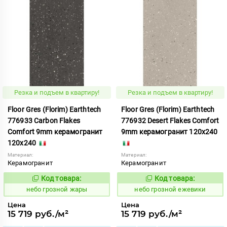
Резка и подъем в квартиру!
Резка и подъем в квартиру!
Floor Gres (Florim) Earthtech
Floor Gres (Florim) Earthtech
776933 Carbon Flakes
776932 Desert Flakes Comfort
Comfort 9mm керамогранит
9mm керамогранит 120x240
120x240
Материал:
Материал:
Керамогранит
Керамогранит
Код товара:
Код товара:
1112150
1112149
Код:
Код:
небо грозной жары
небо грозной ежевики
Цена
Цена
15 719 руб./м²
15 719 руб./м²