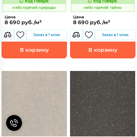
Код товара:
Код товара:
1112100
1112101
Код:
Код:
небо горячей природы
небо горячей тайны
Цена
Цена
8 690 руб./м²
8 690 руб./м²
Заказ в 1 клик
Заказ в 1 клик
В корзину
В корзину