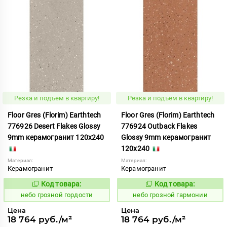
Резка и подъем в квартиру!
Резка и подъем в квартиру!
Floor Gres (Florim) Earthtech
Floor Gres (Florim) Earthtech
776926 Desert Flakes Glossy
776924 Outback Flakes
9mm керамогранит 120x240
Glossy 9mm керамогранит
120x240
Материал:
Материал:
Керамогранит
Керамогранит
Код товара:
Код товара:
1112143
1112141
Код:
Код:
небо грозной гордости
небо грозной гармонии
Цена
Цена
18 764 руб./м²
18 764 руб./м²