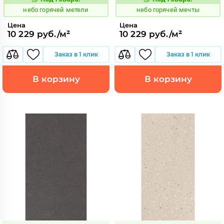
1112050
1112051
Код:
Код:
небо горячей метели
небо горячей мечты
Цена
Цена
10 229 руб./м²
10 229 руб./м²
Заказ в 1 клик
Заказ в 1 клик
В корзину
В корзину