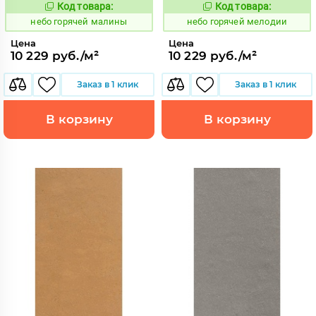
Код товара:
Код товара:
1112046
1112048
Код:
Код:
небо горячей малины
небо горячей мелодии
Цена
Цена
10 229 руб./м²
10 229 руб./м²
Заказ в 1 клик
Заказ в 1 клик
В корзину
В корзину