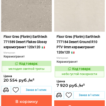
Floor Gres (Florim) Earthtech
Floor Gres (Florim) Earthtech
771589 Desert Flakes Glossy
777184 Desert Ground R10
керамогранит 120x120
PTV 9mm керамогранит
120x120
Материал:
Керамогранит
Материал:
Керамогранит
Код товара:
963608
Код:
мелодия светлой тропы
Код товара:
1112322
Код:
небо густой покорности
Цена
20 554 руб./м²
Цена
7 920 руб./м²
Заказ в 1 клик
Заказ в 1 клик
В корзину