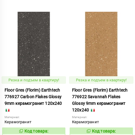
Резка и подъем в квартиру!
Резка и подъем в квартиру!
Floor Gres (Florim) Earthtech
Floor Gres (Florim) Earthtech
776927 Carbon Flakes Glossy
776922 Savannah Flakes
9mm керамогранит 120x240
Glossy 9mm керамогранит
120x240
Материал:
Материал:
Керамогранит
Керамогранит
Код товара:
Код товара:
1112144
1112138
Код:
Код: