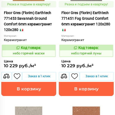
Резка и подъем в квартиру!
Резка и подъем в квартиру!
Floor Gres (Florim) Earthtech
Floor Gres (Florim) Earthtech
771453 Savannah Ground
771451 Fog Ground Comfort
Comfort 6mm керамогранит
6mm керамогранит 120x280
120x280
Материал:
Материал:
Керамогранит
Керамогранит
Код товара:
Код товара:
1112047
1112045
Код:
Код:
небо горячей маски
небо горячей луны
Цена
Цена
10 229 руб./м²
10 229 руб./м²
Заказ в 1 клик
Заказ в 1 клик
В корзину
В корзину