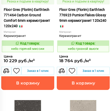
Резка и подъем в квартиру!
Резка и подъем в квартиру!
Floor Gres (Florim) Earthtech
Floor Gres (Florim) Earthtech
771464 Carbon Ground
776923 Pumice Flakes Glossy
Comfort 6mm керамогранит
9mm керамогранит 120x240
120x240
Материал:
Материал:
Керамогранит
Керамогранит
Код товара:
Код товара:
1112052
1112139
Код:
Код:
небо горячей миссии
небо грозной вьюги
Цена
Цена
10 229 руб./м²
18 764 руб./м²
Заказ в 1 клик
Заказ в 1 клик
В корзину
В корзину