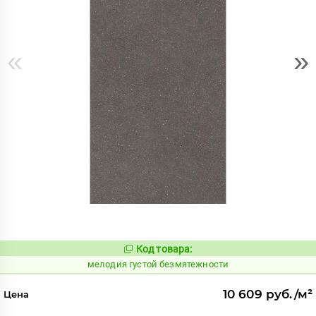
«
»
Код товара:
956004
Код:
мелодия густой безмятежности
10 609 руб./м²
Цена