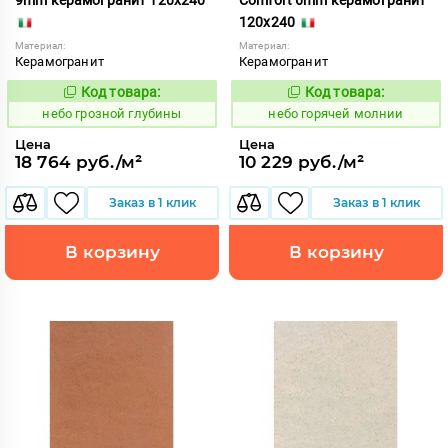
120x240
Материал:
Материал:
Керамогранит
Керамогранит
Код товара:
Код товара:
1112142
1112053
Код:
Код:
небо грозной глубины
небо горячей молнии
Цена
Цена
18 764 руб./м²
10 229 руб./м²
Заказ в 1 клик
Заказ в 1 клик
В корзину
В корзину