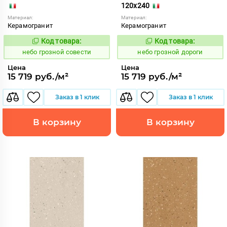
120x240
Материал:
Материал:
Керамогранит
Керамогранит
Код товара:
Код товара:
1112148
1112147
Код:
Код:
небо грозной совести
небо грозной дороги
Цена
Цена
15 719 руб./м²
15 719 руб./м²
Заказ в 1 клик
Заказ в 1 клик
В корзину
В корзину