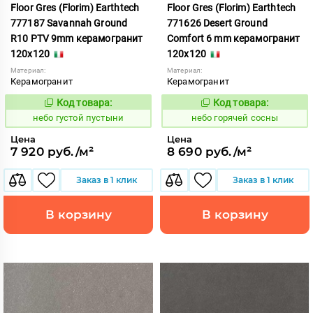
Floor Gres (Florim) Earthtech
Floor Gres (Florim) Earthtech
777187 Savannah Ground
771626 Desert Ground
R10 PTV 9mm керамогранит
Comfort 6 mm керамогранит
120x120
120x120
Материал:
Материал:
Керамогранит
Керамогранит
Код товара:
Код товара:
1112325
1112097
Код:
Код:
небо густой пустыни
небо горячей сосны
Цена
Цена
7 920 руб./м²
8 690 руб./м²
Заказ в 1 клик
Заказ в 1 клик
В корзину
В корзину