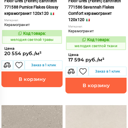
Floor Gres (Florim) Earthtech
Floor Gres (Florim) Earthtech
771588 Pumice Flakes Glossy
771586 Savannah Flakes
керамогранит 120x120
Comfort керамогранит
120x120
Материал:
Керамогранит
Материал:
Керамогранит
Код товара:
963607
Код:
мелодия светлой травы
Код товара:
963605
Код:
мелодия светлой ткани
Цена
20 554 руб./м²
Цена
17 594 руб./м²
Заказ в 1 клик
Заказ в 1 клик
В корзину
В корзину