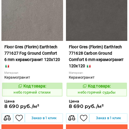
Floor Gres (Florim) Earthtech
Floor Gres (Florim) Earthtech
771627 Fog Ground Comfort
771628 Carbon Ground
6 mm керамогранит 120x120
Comfort 6 mm керамогранит
120x120
Материал:
Материал:
Керамогранит
Керамогранит
Код товара:
Код товара:
1112098
1112099
Код:
Код:
небо горячей стихии
небо горячей судьбы
Цена
Цена
8 690 руб./м²
8 690 руб./м²
Заказ в 1 клик
Заказ в 1 клик