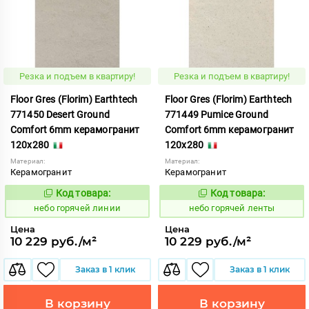
Резка и подъем в квартиру!
Резка и подъем в квартиру!
Floor Gres (Florim) Earthtech
Floor Gres (Florim) Earthtech
771450 Desert Ground
771449 Pumice Ground
Comfort 6mm керамогранит
Comfort 6mm керамогранит
120x280
120x280
Материал:
Материал:
Керамогранит
Керамогранит
Код товара:
Код товара:
1112044
1112043
Код:
Код:
небо горячей линии
небо горячей ленты
Цена
Цена
10 229 руб./м²
10 229 руб./м²
Заказ в 1 клик
Заказ в 1 клик
В корзину
В корзину