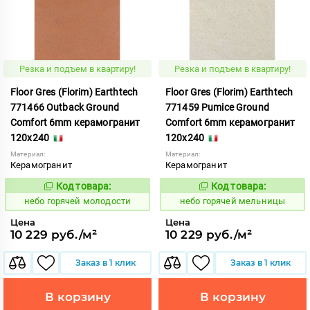
Резка и подъем в квартиру!
Резка и подъем в квартиру!
Floor Gres (Florim) Earthtech
Floor Gres (Florim) Earthtech
771466 Outback Ground
771459 Pumice Ground
Comfort 6mm керамогранит
Comfort 6mm керамогранит
120x240
120x240
Материал:
Материал:
Керамогранит
Керамогранит
Код товара:
Код товара:
1112054
1112049
Код:
Код:
небо горячей молодости
небо горячей мельницы
Цена
Цена
10 229 руб./м²
10 229 руб./м²
Заказ в 1 клик
Заказ в 1 клик
В корзину
В корзину