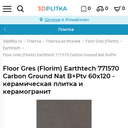
3D
PLITKA
0
0
0
Шоурум
в Измайлово
Плитка
3dplitka.ru
–
Плитка
–
Плитка из Италии
–
Floor Gres (Florim)
–
Earthtech
–
Floor Gres (Florim) Earthtech 771570 Carbon Ground Nat B+Ptv
Floor Gres (Florim) Earthtech 771570
Carbon Ground Nat B+Ptv 60x120 -
керамическая плитка и
керамогранит