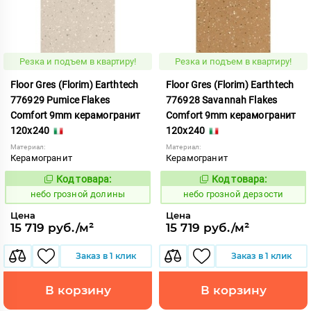
Резка и подъем в квартиру!
Резка и подъем в квартиру!
Floor Gres (Florim) Earthtech
Floor Gres (Florim) Earthtech
776929 Pumice Flakes
776928 Savannah Flakes
Comfort 9mm керамогранит
Comfort 9mm керамогранит
120x240
120x240
Материал:
Материал:
Керамогранит
Керамогранит
Код товара:
Код товара:
1112146
1112145
Код:
Код:
небо грозной долины
небо грозной дерзости
Цена
Цена
15 719 руб./м²
15 719 руб./м²
Заказ в 1 клик
Заказ в 1 клик
В корзину
В корзину