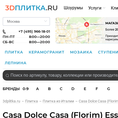
3D
ПЛИТКА
.RU
Шоурумы
Услуги
Кл
+7 (495) 966-18-01
ПН-ПТ
8:00—20:00
СБ-ВС
8:00—20:00
ПЛИТКА
КЕРАМОГРАНИТ
МОЗАИКА
СТУПЕН
ЛЕПНИНА
БРЕНДЫ
0-9
A
B
C
D
E
F
G
3dplitka.ru
–
Плитка
–
Плитка из Италии
–
Casa Dolce Casa (Flori
Casa Dolce Casa (Florim) E