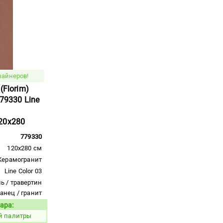
зайнеров!
(Florim)
779330 Line
20x280
779330
120x280 см
Керамогранит
Line Color 03
ь / травертин
ланец / гранит
ара:
Код товара:
й палитры