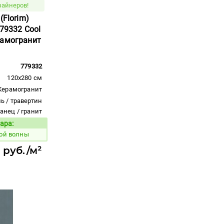
зайнеров!
(Florim)
779332 Cool
рамогранит
779332
120x280 см
Керамогранит
ь / травертин
ланец / гранит
ара:
Код товара:
ой волны
 руб./м²