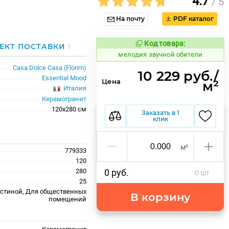
4.7
/ 5
На почту
PDF каталог
Код товара:
956937
ЕКТ ПОСТАВКИ
1
Код товара:
мелодия звучной обители
Casa Dolce Casa (Florim)
10 229 руб./
Essential Mood
Цена
м²
Италия
Керамогранит
120x280 см
Заказать в 1
клик
м²
779333
120
280
0 руб.
0 шт
25
остиной, Для общественных
В корзину
помещений