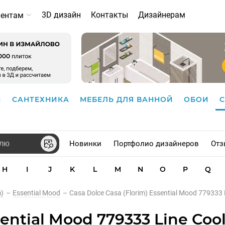
3D дизайн
Контакты
Дизайнерам
иентам
И
САНТЕХНИКА
МЕБЕЛЬ ДЛЯ ВАННОЙ
ОБОИ
Новинки
Портфолио дизайнеров
Отз
H
I
J
K
L
M
N
O
P
Q
m)
–
Essential Mood
–
Casa Dolce Casa (Florim) Essential Mood 779333
ssential Mood 779333 Line Co