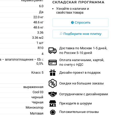
Керамогранит
СКЛАДСКАЯ ПРОГРАММА
6.0
Узнайте о наличии и
Да
свойствах товара
22.0 кг
48.6 кг
Спросить
48.6 кг
3.36
Подберите мне плитку
3.36 м2
1 шт
R10
Доставка по Москве 1-5 дней,
по России 5-10 дней
4
a – влагопоглощение – Eb ≤
Оплата наличными, картой,
0,5%
по счету с НДС
Класс 5
Дизайн-проект в подарок
Скидки на большие заказы
выраженная
Cool 03
Сотрудничаем с дизайнерами
черный
Черная
Приходите в шоурум
Моноколор
Положительные отзывы
Матовая