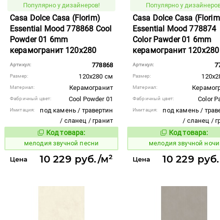
Популярно у дизайнеров!
Популярно у дизайнеров
Casa Dolce Casa (Florim)
Casa Dolce Casa (Florim
Essential Mood 778868 Cool
Essential Mood 778874
Powder 01 6mm
Color Pawder 01 6mm
керамогранит 120x280
керамогранит 120x280
778868
7
Артикул:
Артикул:
120x280 см
120x2
Размер:
Размер:
Керамогранит
Керамог
Материал:
Материал:
Cool Powder 01
Color P
Фабричный цвет:
Фабричный цвет:
под камень / травертин
под камень / трав
Имитация:
Имитация:
/ сланец / гранит
/ сланец / 
Код товара:
Код товара:
956944
956936
Код товара:
Код то
мелодия звучной песни
мелодия звучной ночи
10 229 руб./м²
10 229 руб
Цена
Цена