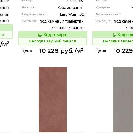
80 см
120x280 см
Размер:
Размер:
ранит
Керамогранит
Материал:
Материал:
ертин
Line Warm 02
Фабричный цвет:
Фабричный цвет:
гранит
под камень / травертин
под камен
Имитация:
Имитация:
/ сланец / гранит
/ с
вара:
ти
Код товара:
Код тов
956945
956946
Код товара:
мелодия звучной печали
мелодия звучн
./м²
10 229 руб./м²
10 229
Цена
Цена