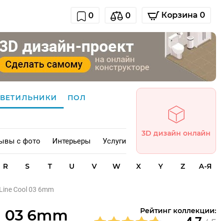
Корзина 0
0
0
СВЕТИЛЬНИКИ
ПОЛ
3D дизайн онлайн
ывы с фото
Интерьеры
Услуги
R
S
T
U
V
W
X
Y
Z
А-Я
 Line Cool 03 6mm
ol 03 6mm
Рейтинг коллекции: