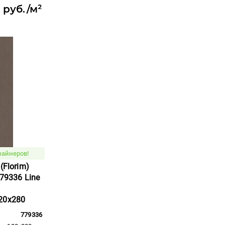
 руб./м²
зайнеров!
(Florim)
779336 Line
20x280
779336