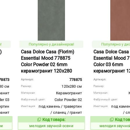
!
Популярно у дизайнеров!
Популярно у ди
)
Casa Dolce Casa (Florim)
Casa Dolce Casa 
Essential Mood 778875
Essential Mood 
Color Powder 02 6mm
Color 03 6mm
керамогранит 120x280
керамогранит 1
78873
778875
Артикул:
Артикул:
80 см
120x280 см
Размер:
Размер:
ранит
Керамогранит
Материал:
Материал:
er 03
Color Powder 02
Фабричный цвет:
Фабричный цвет:
ертин
под камень / травертин
под камен
Имитация:
Имитация:
гранит
/ сланец / гранит
/ с
Код товара:
Код тов
956940
956941
вара:
Код товара:
еи
мелодия звучной осени
мелодия звучно