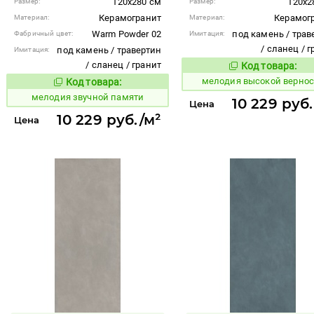
120x280 см
120x2
Размер:
Размер:
Керамогранит
Керамог
Материал:
Материал:
Warm Powder 02
под камень / трав
Фабричный цвет:
Имитация:
/ сланец / 
под камень / травертин
Имитация:
/ сланец / гранит
Код товара:
955131
Код то
мелодия высокой вернос
Код товара:
956943
Код товара:
мелодия звучной памяти
10 229 руб
Цена
10 229 руб./м²
Цена