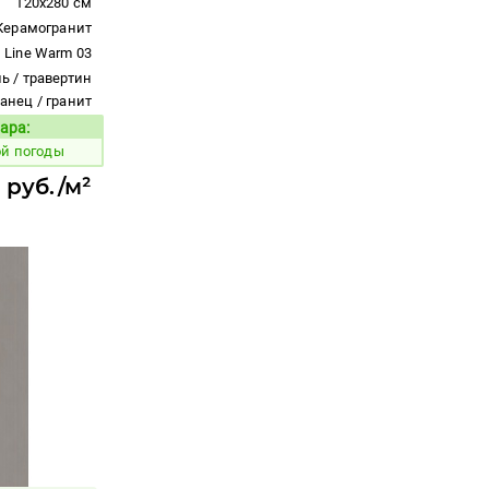
120x280 см
Керамогранит
Line Warm 03
ь / травертин
ланец / гранит
ара:
Код товара:
ой погоды
 руб./м²