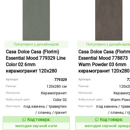
Популярно у дизайнеров!
Популярно у дизайнеров
Casa Dolce Casa (Florim)
Casa Dolce Casa (Florim
Essential Mood 779329 Line
Essential Mood 778873
Color 02 6mm
Warm Powder 03 6mm
керамогранит 120x280
керамогранит 120x280
779329
7
Артикул:
Артикул:
120x280 см
120x2
Размер:
Размер:
Керамогранит
Керамог
Материал:
Материал:
Color 02
Warm Powd
Фабричный цвет:
Фабричный цвет:
под камень / травертин
под камень / трав
Имитация:
Имитация:
/ сланец / гранит
/ сланец / 
Код товара:
Код товара:
956935
956939
Код товара:
Код то
мелодия звучной нити
мелодия звучной орхид