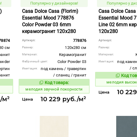
!
Популярно у дизайнеров!
Популярно у ди
)
Casa Dolce Casa (Florim)
Casa Dolce Casa 
Essential Mood 778876
Essential Mood 
Color Powder 03 6mm
Line 02 6mm ке
керамогранит 120x280
120x280
78874
778876
Артикул:
Артикул:
80 см
120x280 см
Размер:
Размер:
ранит
Керамогранит
Материал:
Материал:
awder
Color Powder 03
под камен
Фабричный цвет:
Имитация:
/ с
ертин
под камень / травертин
Имитация:
гранит
/ сланец / гранит
Код тов
955137
мелодия высок
Код товара:
956947
вара:
Код товара:
мелодия звучной покорности
10 229
Цена
./м²
10 229 руб./м²
Цена