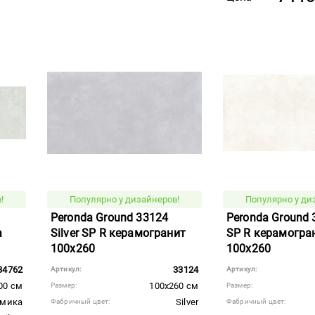
!
Популярно у дизайнеров!
Популярно у ди
Peronda Ground 33124
Peronda Ground 
а
Silver SP R керамогранит
SP R керамогра
100x260
100x260
34762
33124
Артикул:
Артикул:
00 см
100x260 см
Размер:
Размер:
амика
Silver
Фабричный цвет:
Фабричный цвет: