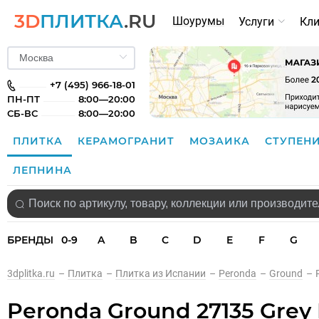
3D
ПЛИТКА
.RU
Шоурумы
Услуги
Кл
+7 (495) 966-18-01
ПН-ПТ
8:00—20:00
СБ-ВС
8:00—20:00
ПЛИТКА
КЕРАМОГРАНИТ
МОЗАИКА
СТУПЕН
ЛЕПНИНА
БРЕНДЫ
0-9
A
B
C
D
E
F
G
3dplitka.ru
–
Плитка
–
Плитка из Испании
–
Peronda
–
Ground
–
Peronda Ground 27135 Grey