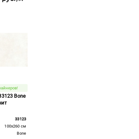
зайнеров!
33123 Bone
нит
33123
100x260 см
Bone