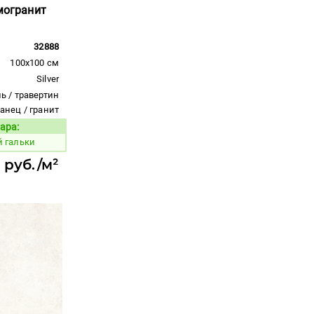
амогранит
32888
100x100 см
Silver
ь / травертин
ланец / гранит
ара:
Код товара:
й гальки
 руб./м²