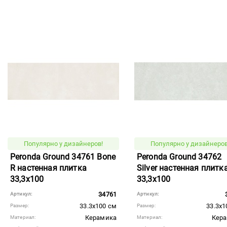
Популярно у дизайнеров!
Популярно у дизайнеров
Peronda Ground 34761 Bone
Peronda Ground 34762
R настенная плитка
Silver настенная плитк
33,3x100
33,3x100
34761
Артикул:
Артикул:
33.3x100 см
33.3x1
Размер:
Размер:
Керамика
Кер
Материал:
Материал: