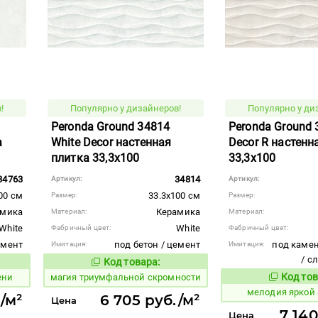
!
Популярно у дизайнеров!
Популярно у ди
Peronda Ground 34814
Peronda Ground 
а
White Decor настенная
Decor R настенн
плитка 33,3x100
33,3x100
34763
34814
Артикул:
Артикул:
00 см
33.3x100 см
Размер:
Размер:
амика
Керамика
Материал:
Материал:
White
White
Фабричный цвет:
Фабричный цвет:
емент
под бетон / цемент
под камен
Имитация:
Имитация:
/ с
Код товара:
919343
вара:
Код товара:
Код тов
ени
магия триумфальной скромности
960125
мелодия яркой
/м²
6 705 руб./м²
Цена
7 140
Цена