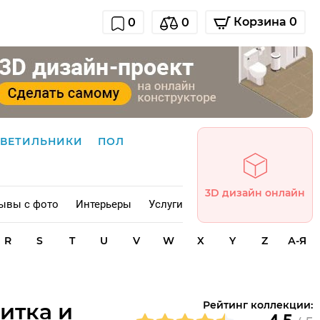
Корзина 0
0
0
СВЕТИЛЬНИКИ
ПОЛ
3D дизайн онлайн
ывы с фото
Интерьеры
Услуги
R
S
T
U
V
W
X
Y
Z
А-Я
итка и
Рейтинг коллекции: