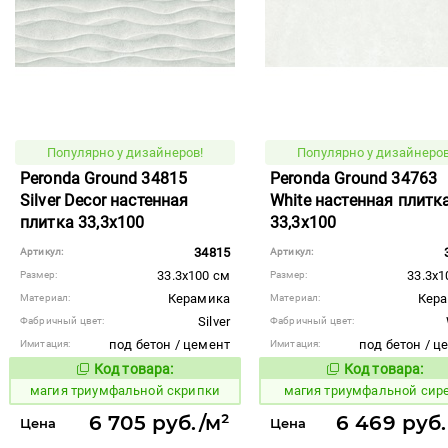
Популярно у дизайнеров!
Популярно у дизайнеров
Peronda Ground 34815
Peronda Ground 34763
Silver Decor настенная
White настенная плитк
плитка 33,3x100
33,3x100
34815
Артикул:
Артикул:
33.3x100 см
33.3x1
Размер:
Размер:
Керамика
Кер
Материал:
Материал:
Silver
Фабричный цвет:
Фабричный цвет:
под бетон / цемент
под бетон / ц
Имитация:
Имитация:
Код товара:
Код товара:
919342
919339
Код товара:
Код то
магия триумфальной скрипки
магия триумфальной сир
6 705 руб./м²
6 469 руб.
Цена
Цена