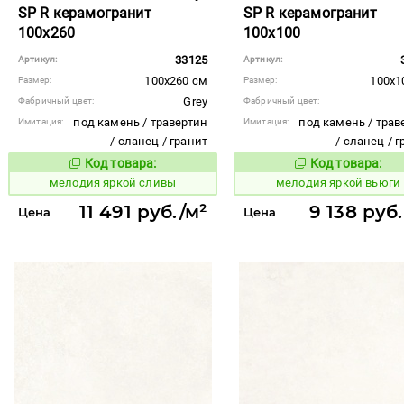
SP R керамогранит
SP R керамогранит
100x260
100x100
33125
Артикул:
Артикул:
100x260 см
100x1
Размер:
Размер:
Grey
Фабричный цвет:
Фабричный цвет:
под камень / травертин
под камень / трав
Имитация:
Имитация:
/ сланец / гранит
/ сланец / 
Код товара:
Код товара:
960136
960139
Код товара:
Код то
мелодия яркой сливы
мелодия яркой вьюги
11 491 руб./м²
9 138 руб
Цена
Цена