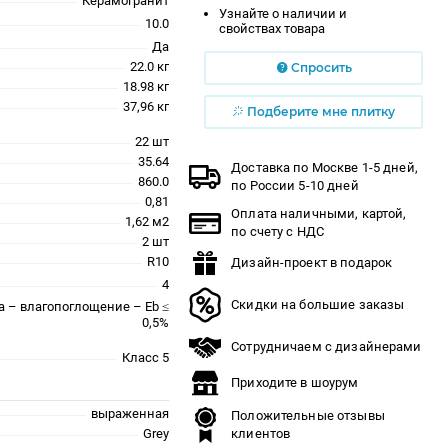
Керамогранит
Узнайте о наличии и
10.0
свойствах товара
Да
22.0 кг
Спросить
18.98 кг
37,96 кг
Подберите мне плитку
22 шт
35.64
Доставка по Москве 1-5 дней,
860.0
по России 5-10 дней
0,81
Оплата наличными, картой,
1,62 м2
по счету с НДС
2 шт
R10
Дизайн-проект в подарок
4
Скидки на большие заказы
a – влагопоглощение – Eb ≤
0,5%
Сотрудничаем с дизайнерами
Класс 5
Приходите в шоурум
выраженная
Положительные отзывы
Grey
клиентов