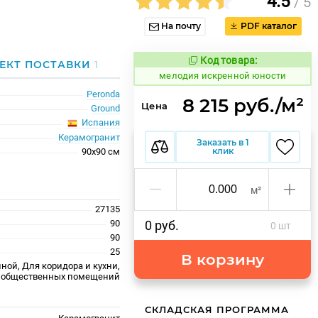
4.5
/ 5
На почту
PDF каталог
Код товара:
957748
ЕКТ ПОСТАВКИ
1
Код товара:
мелодия искренной юности
Peronda
8 215 руб./м²
Цена
Ground
Испания
Керамогранит
Заказать в 1
клик
90x90 см
м²
27135
90
0 руб.
0 шт
90
25
В корзину
ной, Для коридора и кухни,
 общественных помещений
СКЛАДСКАЯ ПРОГРАММА