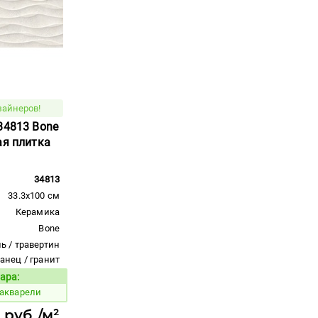
зайнеров!
34813 Bone
ая плитка
34813
33.3x100 см
Керамика
Bone
ь / травертин
ланец / гранит
ара:
Код товара:
 акварели
 руб./м²