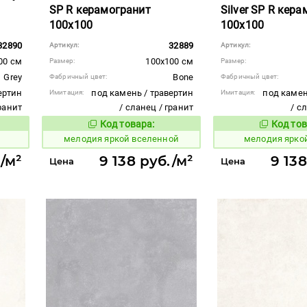
SP R керамогранит
Silver SP R кер
100x100
100x100
32890
32889
Артикул:
Артикул:
00 см
100x100 см
Размер:
Размер:
Grey
Bone
Фабричный цвет:
Фабричный цвет:
ертин
под камень / травертин
под камен
Имитация:
Имитация:
гранит
/ сланец / гранит
/ с
Код товара:
Код тов
960138
960140
вара:
Код товара:
мелодия яркой вселенной
мелодия ярко
./м²
9 138 руб./м²
9 138
Цена
Цена