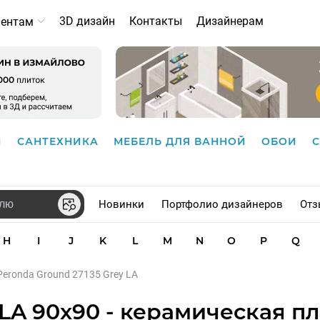
3D дизайн
Контакты
Дизайнерам
иентам
И
САНТЕХНИКА
МЕБЕЛЬ ДЛЯ ВАННОЙ
ОБОИ
Новинки
Портфолио дизайнеров
Отз
H
I
J
K
L
M
N
O
P
Q
Peronda Ground 27135 Grey LA
 LA 90x90 - керамическая пл