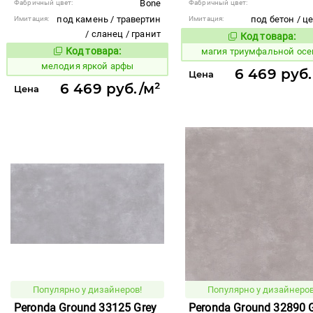
Bone
Фабричный цвет:
Фабричный цвет:
под камень / травертин
под бетон / ц
Имитация:
Имитация:
/ сланец / гранит
Код товара:
919315
Код то
Код товара:
магия триумфальной осе
960126
Код товара:
мелодия яркой арфы
6 469 руб.
Цена
6 469 руб./м²
Цена
Популярно у дизайнеров!
Популярно у дизайнеров
Peronda Ground 33125 Grey
Peronda Ground 32890 