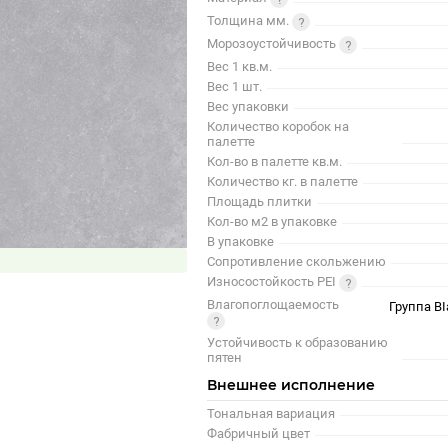
Толщина мм.
Морозоустойчивость
Вес 1 кв.м.
Вес 1 шт.
Вес упаковки
Количество коробок на
палетте
Кол-во в палетте кв.м.
Количество кг. в палетте
Площадь плитки
Кол-во м2 в упаковке
В упаковке
Сопротивление скольжению
Износостойкость PEI
Влагопоглощаемость
Группа BI
Устойчивость к образованию
пятен
Внешнее исполнение
Тональная вариация
Фабричный цвет