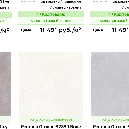
Silver
под камень / травертин
под камен
Имитация:
Имитация:
/ сланец / гранит
/ с
емент
Код товара:
Код тов
960137
960135
Код товара:
вара:
мелодия яркой волны
мелодия яркой
ни
11 491 руб./м²
11 49
/м²
Цена
Цена
!
Популярно у дизайнеров!
Популярно у ди
Grey
Peronda Ground 32889 Bone
Peronda Ground 