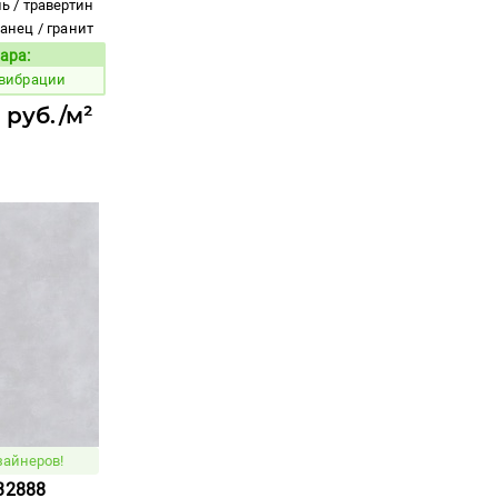
ь / травертин
ланец / гранит
ара:
Код товара:
 вибрации
1 руб./м²
зайнеров!
32888