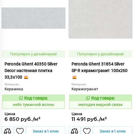
Популярно у дизайнеров!
Популярно у дизайнеров!
Peronda Ghent 40350 Silver
Peronda Ghent 31854 Silver
Decor настенная плитка
SP R керамогранит 100x260
33,3x100
Материал:
Материал:
Керамика
Керамогранит
Код товара:
Код товара:
1122512
959961
Код:
Код:
небо туманной волны
мелодия медной связи
Цена
Цена
6 850 руб./м²
11 491 руб./м²
Заказ в 1 клик
Заказ в 1 клик