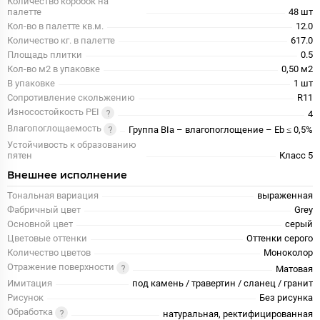
Количество коробок на
палетте
48 шт
Кол-во в палетте кв.м.
12.0
Количество кг. в палетте
617.0
Площадь плитки
0.5
Кол-во м2 в упаковке
0,50 м2
В упаковке
1 шт
Сопротивление скольжению
R11
Износостойкость PEI
4
Влагопоглощаемость
Группа BIa – влагопоглощение – Eb ≤ 0,5%
Устойчивость к образованию
пятен
Класс 5
Внешнее исполнение
Тональная вариация
выраженная
Фабричный цвет
Grey
Основной цвет
серый
Цветовые оттенки
Оттенки серого
Количество цветов
Моноколор
Отражение поверхности
Матовая
Имитация
под камень / травертин / сланец / гранит
Рисунок
Без рисунка
Обработка
натуральная, ректифицированная