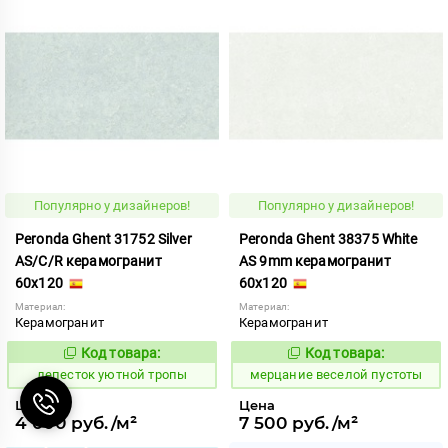
Популярно у дизайнеров!
Популярно у дизайнеров!
Peronda Ghent 31752 Silver
Peronda Ghent 38375 White
AS/C/R керамогранит
AS 9mm керамогранит
60x120
60x120
Материал:
Материал:
Керамогранит
Керамогранит
Код товара:
Код товара:
873233
969949
Код:
Код:
лепесток уютной тропы
мерцание веселой пустоты
Цена
Цена
4 000 руб./м²
7 500 руб./м²