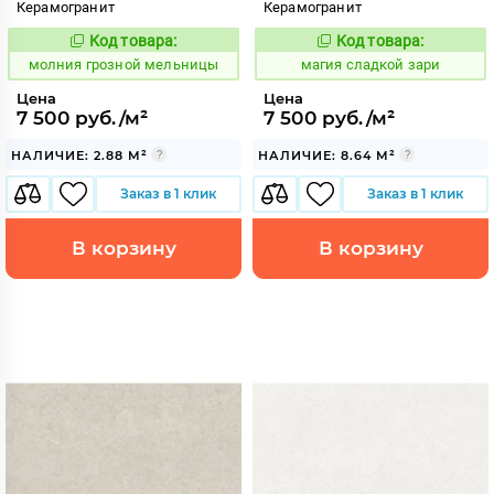
Керамогранит
Керамогранит
Код товара:
Код товара:
1002799
917653
Код:
Код:
молния грозной мельницы
магия сладкой зари
Цена
Цена
7 500 руб./м²
7 500 руб./м²
НАЛИЧИЕ: 2.88 М²
НАЛИЧИЕ: 8.64 М²
Заказ в 1 клик
Заказ в 1 клик
В корзину
В корзину