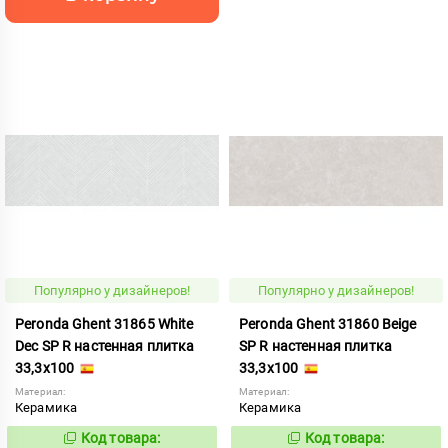
Популярно у дизайнеров!
Популярно у дизайнеров!
Peronda Ghent 31865 White
Peronda Ghent 31860 Beige
Dec SP R настенная плитка
SP R настенная плитка
33,3x100
33,3x100
Материал:
Материал:
Керамика
Керамика
Код товара:
Код товара:
959949
959950
Код:
Код: