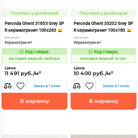
Популярно у дизайнеров!
Популярно у дизайнеров!
Peronda Ghent 31853 Grey SP
Peronda Ghent 33202 Grey SP
R керамогранит 100x260
R керамогранит 100x180
Материал:
Материал:
Керамогранит
Керамогранит
Код товара:
Код товара:
959960
959956
Код:
Код:
мелодия медной свободы
мелодия медной астры
Цена
Цена
11 491 руб./м²
10 400 руб./м²
Заказ в 1 клик
Заказ в 1 клик
В корзину
В корзину