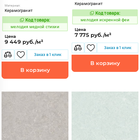
Керамогранит
Материал:
Керамогранит
Код товара:
957738
Код:
Код товара:
мелодия искренной феи
959973
Код:
мелодия медной стихии
Цена
7 775 руб./м²
Цена
9 449 руб./м²
Заказ в 1 клик
Заказ в 1 клик
В корзину
В корзину