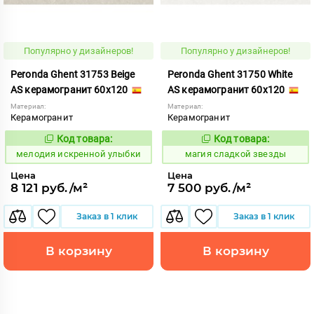
Популярно у дизайнеров!
Популярно у дизайнеров!
Peronda Ghent 31753 Beige
Peronda Ghent 31750 White
AS керамогранит 60x120
AS керамогранит 60x120
Материал:
Материал:
Керамогранит
Керамогранит
Код товара:
Код товара:
957736
917654
Код:
Код:
мелодия искренной улыбки
магия сладкой звезды
Цена
Цена
8 121 руб./м²
7 500 руб./м²
Заказ в 1 клик
Заказ в 1 клик
В корзину
В корзину