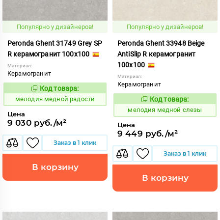
Популярно у дизайнеров!
Популярно у дизайнеров!
Peronda Ghent 31749 Grey SP
Peronda Ghent 33948 Beige
R керамогранит 100x100
AntiSlip R керамогранит
100x100
Материал:
Керамогранит
Материал:
Керамогранит
Код товара:
959952
Код:
мелодия медной радости
Код товара:
959971
Код:
мелодия медной слезы
Цена
9 030 руб./м²
Цена
9 449 руб./м²
Заказ в 1 клик
Заказ в 1 клик
В корзину
В корзину