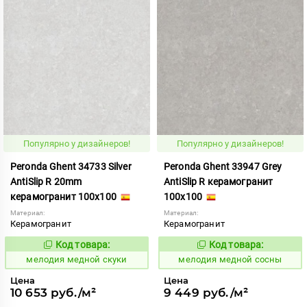
Популярно у дизайнеров!
Популярно у дизайнеров!
Peronda Ghent 34733 Silver
Peronda Ghent 33947 Grey
AntiSlip R 20mm
AntiSlip R керамогранит
керамогранит 100x100
100x100
Материал:
Материал:
Керамогранит
Керамогранит
Код товара:
Код товара:
959969
959972
Код:
Код:
мелодия медной скуки
мелодия медной сосны
Цена
Цена
10 653 руб./м²
9 449 руб./м²