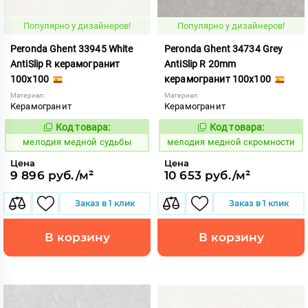
Популярно у дизайнеров!
Популярно у дизайнеров!
Peronda Ghent 33945 White
Peronda Ghent 34734 Grey
AntiSlip R керамогранит
AntiSlip R 20mm
100x100
керамогранит 100x100
Материал:
Материал:
Керамогранит
Керамогранит
Код товара:
Код товара:
959974
959968
Код:
Код:
мелодия медной судьбы
мелодия медной скромности
Цена
Цена
9 896 руб./м²
10 653 руб./м²
Заказ в 1 клик
Заказ в 1 клик
В корзину
В корзину