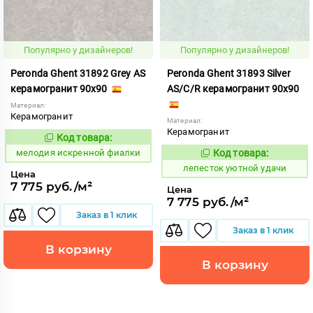
Популярно у дизайнеров!
Популярно у дизайнеров!
Peronda Ghent 31892 Grey AS
Peronda Ghent 31893 Silver
керамогранит 90x90
AS/C/R керамогранит 90x90
Материал:
Керамогранит
Материал:
Керамогранит
Код товара:
957739
Код:
мелодия искренной фиалки
Код товара:
873235
Код:
лепесток уютной удачи
Цена
7 775 руб./м²
Цена
7 775 руб./м²
Заказ в 1 клик
Заказ в 1 клик
В корзину
В корзину