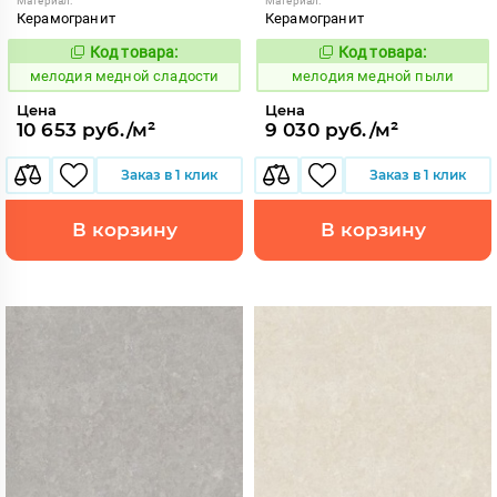
Материал:
Материал:
Керамогранит
Керамогранит
Код товара:
Код товара:
959970
959951
Код:
Код:
мелодия медной сладости
мелодия медной пыли
Цена
Цена
10 653 руб./м²
9 030 руб./м²
Заказ в 1 клик
Заказ в 1 клик
В корзину
В корзину