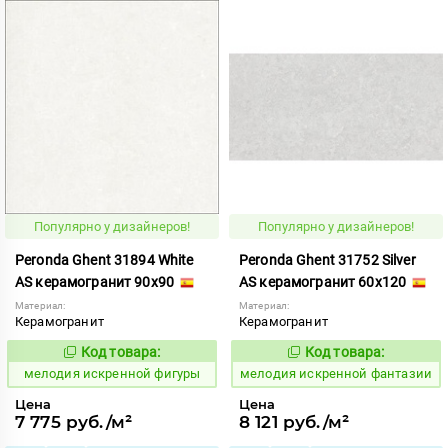
Популярно у дизайнеров!
Популярно у дизайнеров!
Peronda Ghent 31894 White
Peronda Ghent 31752 Silver
AS керамогранит 90x90
AS керамогранит 60x120
Материал:
Материал:
Керамогранит
Керамогранит
Код товара:
Код товара:
957740
957737
Код:
Код:
мелодия искренной фигуры
мелодия искренной фантазии
Цена
Цена
7 775 руб./м²
8 121 руб./м²