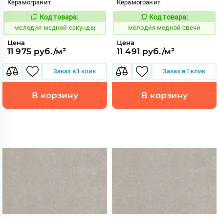
Керамогранит
Керамогранит
Код товара:
Код товара:
959962
959959
Код:
Код:
мелодия медной секунды
мелодия медной свечи
Цена
Цена
11 975 руб./м²
11 491 руб./м²
Заказ в 1 клик
Заказ в 1 клик
В корзину
В корзину