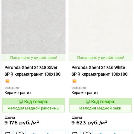
Популярно у дизайнеров!
Популярно у дизайнеров!
Peronda Ghent 31748 Silver
Peronda Ghent 31746 White
SP R керамогранит 100x100
SP R керамогранит 100x100
Материал:
Материал:
Керамогранит
Керамогранит
Код товара:
Код товара:
959953
959954
Код:
Код:
мелодия медной раковины
мелодия медной реки
Цена
Цена
9 176 руб./м²
9 623 руб./м²