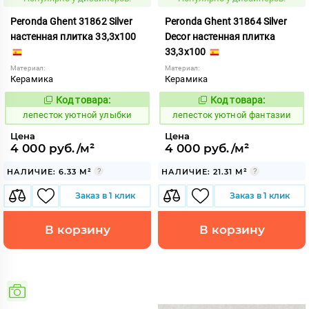
Peronda Ghent 31862 Silver
Peronda Ghent 31864 Silver
настенная плитка 33,3x100
Decor настенная плитка
33,3x100
Материал:
Материал:
Керамика
Керамика
Код товара:
Код товара:
873236
873237
Код:
Код:
лепесток уютной улыбки
лепесток уютной фантазии
Цена
Цена
4 000 руб./м²
4 000 руб./м²
НАЛИЧИЕ: 6.33 М²
НАЛИЧИЕ: 21.31 М²
Заказ в 1 клик
Заказ в 1 клик
В корзину
В корзину