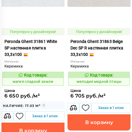
Популярно у дизайнеров!
Популярно у дизайнеров!
Peronda Ghent 31861 White
Peronda Ghent 31863 Beige
SP настенная плитка
Dec SP R настенная плитка
33,3x100
33,3x100
Материал:
Материал:
Керамика
Керамика
Код товара:
Код товара:
917655
959948
Код:
Код:
магия сладкой земли
мелодия медной птицы
Цена
Цена
6 650 руб./м²
6 705 руб./м²
НАЛИЧИЕ: 17.03 М²
Заказ в 1 клик
Заказ в 1 клик
В корзину
В корзину