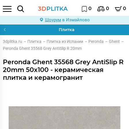
3D
PLITKA
0
0
0
Шоурум
в Измайлово
Плитка
3dplitka.ru
–
Плитка
–
Плитка из Испании
–
Peronda
–
Ghent
–
Peronda Ghent 35568 Grey AntiSlip R 20mm
Peronda Ghent 35568 Grey AntiSlip R
20mm 50x100 - керамическая
плитка и керамогранит