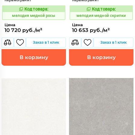
Код товара:
Код товара:
959957
959967
Код:
Код:
мелодия медной росы
мелодия медной скрипки
Цена
Цена
10 720 руб./м²
10 653 руб./м²
Заказ в 1 клик
Заказ в 1 клик
В корзину
В корзину