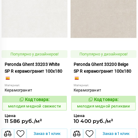
Популярно у дизайнеров!
Популярно у дизайнеров!
Peronda Ghent 33203 White
Peronda Ghent 33200 Beige
SP R керамогранит 100x180
SP R керамогранит 100x180
Материал:
Материал:
Керамогранит
Керамогранит
Код товара:
Код товара:
959958
959955
Код:
Код:
мелодия медной свежести
мелодия медной реликвии
Цена
Цена
11 586 руб./м²
10 400 руб./м²
Заказ в 1 клик
Заказ в 1 клик