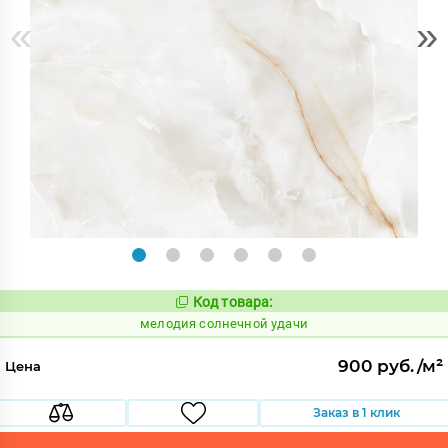
«
»
Код товара:
964985
Код:
мелодия солнечной удачи
900 руб./м²
Цена
Заказ в 1 клик