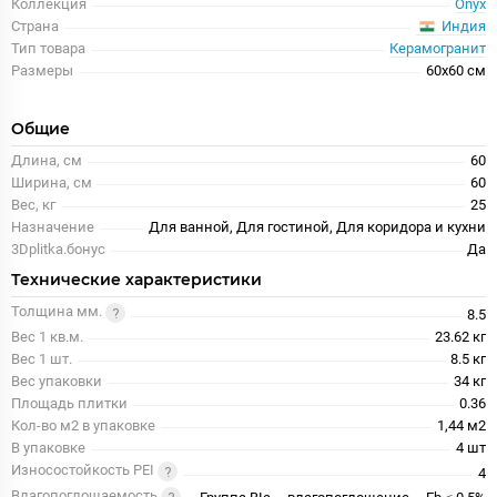
Коллекция
Onyx
Индия
Страна
Тип товара
Керамогранит
Размеры
60x60 см
Общие
Длина, см
60
Ширина, см
60
Вес, кг
25
Назначение
Для ванной, Для гостиной, Для коридора и кухни
3Dplitka.бонус
Да
Технические характеристики
Толщина мм.
8.5
Вес 1 кв.м.
23.62 кг
Вес 1 шт.
8.5 кг
Вес упаковки
34 кг
Площадь плитки
0.36
Кол-во м2 в упаковке
1,44 м2
В упаковке
4 шт
Износостойкость PEI
4
Влагопоглощаемость