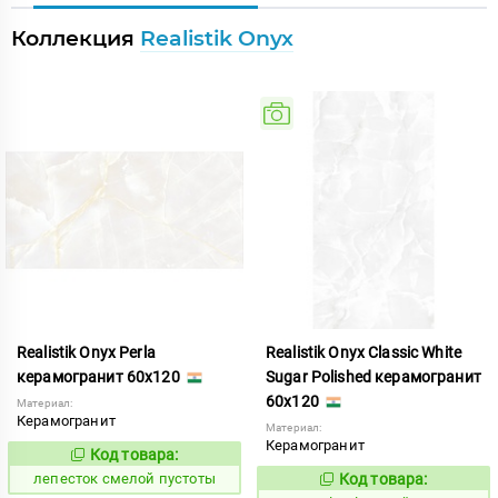
Коллекция
Realistik Onyx
Realistik Onyx Perla
Realistik Onyx Classic White
керамогранит 60x120
Sugar Polished керамогранит
60x120
Материал:
Керамогранит
Материал:
Керамогранит
Код товара:
870949
Код:
лепесток смелой пустоты
Код товара:
1107725
Код: