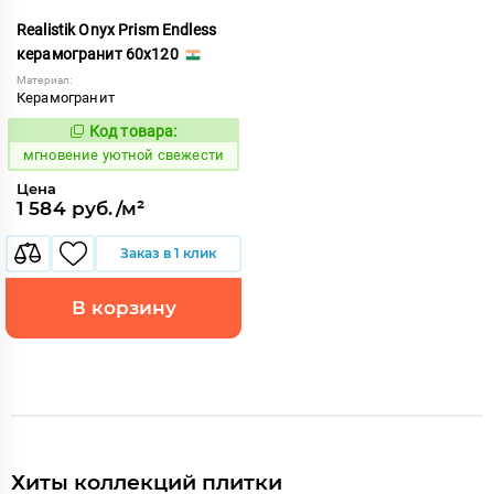
Realistik Onyx Prism Endless
керамогранит 60x120
Материал:
Керамогранит
Код товара:
951333
Код:
мгновение уютной свежести
Цена
1 584 руб./м²
Заказ в 1 клик
В корзину
Хиты коллекций плитки