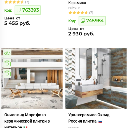
(7)
Керамика
Рейтинг:
763393
Код:
(7)
Цена от
745984
Код:
5 455 руб.
Цена от
2 930 руб.
Оникс энд Море фото
Уралкерамика Оксид
керамической плитки в
Россия плитка
интерьре
Размер: