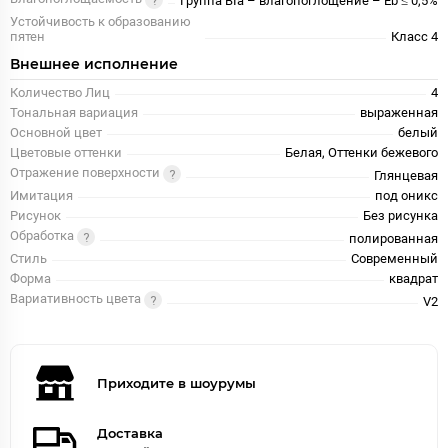
Группа BIa – влагопоглощение – Eb ≤ 0,5%
Устойчивость к образованию
пятен
Класс 4
Внешнее исполнение
Количество Лиц
4
Тональная вариация
выраженная
Основной цвет
белый
Цветовые оттенки
Белая, Оттенки бежевого
Отражение поверхности
Глянцевая
Имитация
под оникс
Рисунок
Без рисунка
Обработка
полированная
Стиль
Современный
Форма
квадрат
Вариативность цвета
V2
Приходите в шоурумы
Доставка