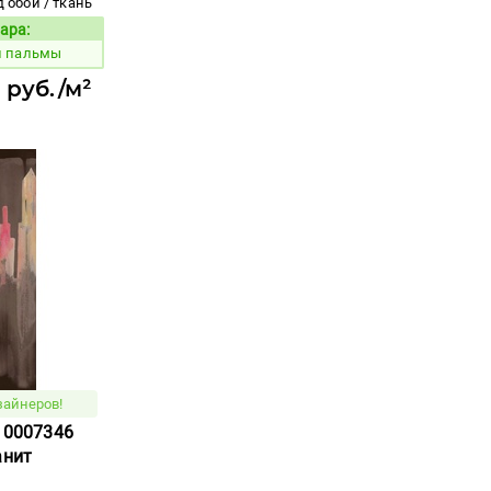
 обои / ткань
ара:
Код товара:
й пальмы
 руб./м²
зайнеров!
e 0007346
анит