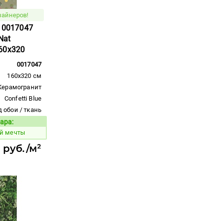
зайнеров!
e 0017047
Nat
60x320
0017047
160x320 см
Керамогранит
Confetti Blue
 обои / ткань
ара:
Код товара:
ой мечты
 руб./м²