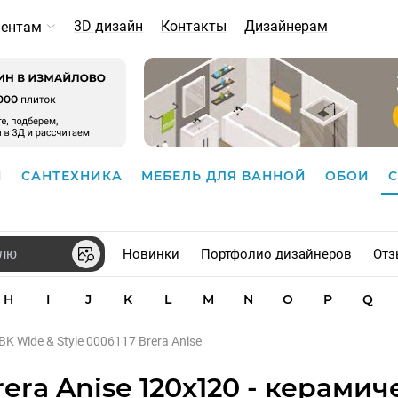
3D дизайн
Контакты
Дизайнерам
иентам
И
САНТЕХНИКА
МЕБЕЛЬ ДЛЯ ВАННОЙ
ОБОИ
Новинки
Портфолио дизайнеров
Отз
H
I
J
K
L
M
N
O
P
Q
BK Wide & Style 0006117 Brera Anise
rera Anise 120x120 - керамич