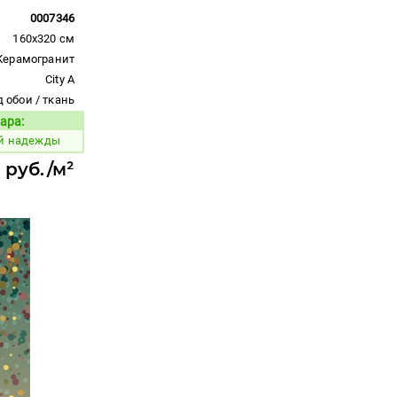
0007346
160x320 см
Керамогранит
City A
 обои / ткань
ара:
Код товара:
ей надежды
 руб./м²