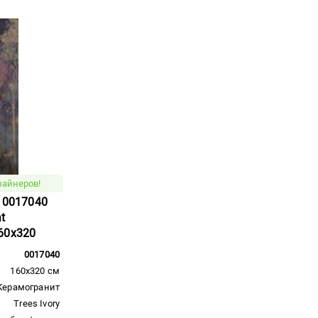
зайнеров!
e 0017040
t
60x320
0017040
160x320 см
Керамогранит
Trees Ivory