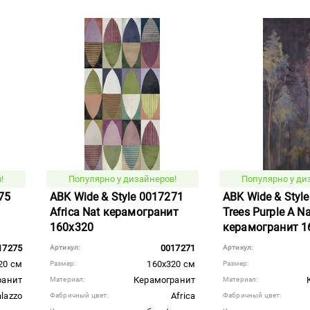
!
Популярно у дизайнеров!
Популярно у ди
75
ABK Wide & Style 0017271
ABK Wide & Styl
Africa Nat керамогранит
Trees Purple A Na
160x320
керамогранит 1
17275
0017271
Артикул:
Артикул:
20 см
160x320 см
Размер:
Размер:
ранит
Керамогранит
Материал:
Материал:
lazzo
Africa
Фабричный цвет:
Фабричный цвет: