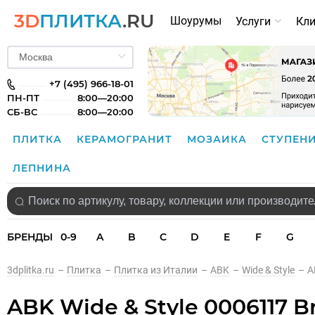
3D
ПЛИТКА
.RU
Шоурумы
Услуги
Кл
+7 (495) 966-18-01
ПН-ПТ
8:00—20:00
СБ-ВС
8:00—20:00
ПЛИТКА
КЕРАМОГРАНИТ
МОЗАИКА
СТУПЕН
ЛЕПНИНА
БРЕНДЫ
0-9
A
B
C
D
E
F
G
3dplitka.ru
–
Плитка
–
Плитка из Италии
–
ABK
–
Wide & Style
–
A
ABK Wide & Style 0006117 B