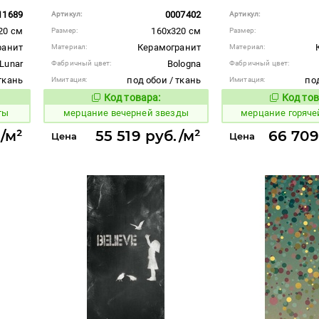
11689
0007402
Артикул:
Артикул:
20 см
160x320 см
Размер:
Размер:
ранит
Керамогранит
Материал:
Материал:
Lunar
Bologna
Фабричный цвет:
Фабричный цвет:
ткань
под обои / ткань
под
Имитация:
Имитация:
Код товара:
Код тов
970279
971432
вара:
Код товара:
ты
мерцание вечерней звезды
мерцание горяч
/м²
55 519 руб./м²
66 709
Цена
Цена