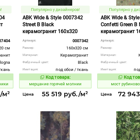
!
Популярно у дизайнеров!
Популярно у ди
04
ABK Wide & Style 0007342
ABK Wide & Styl
ит
Street B Black
Confetti Green B 
керамогранит 160x320
керамогранит 1
07404
0007342
Артикул:
Артикул:
20 см
160x320 см
Размер:
Размер:
ранит
Керамогранит
Материал:
Материал:
logna
Black
Фабричный цвет:
Фабричный цвет:
ткань
под обои / ткань
под
Имитация:
Имитация:
Код товара:
Код тов
971428
1025551
вара:
Код товара:
ники
мерцание горячей молнии
мост рубинов
./м²
55 519 руб./м²
72 943
Цена
Цена