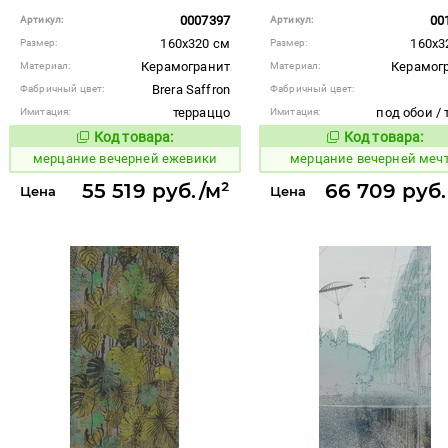
0007397
00
Артикул:
Артикул:
160x320 см
160x3
Размер:
Размер:
Керамогранит
Керамог
Материал:
Материал:
Brera Saffron
Фабричный цвет:
Фабричный цвет:
терраццо
под обои / 
Имитация:
Имитация:
Код товара:
Код товара:
970274
970301
Код товара:
Код то
мерцание вечерней ежевики
мерцание вечерней меч
55 519 руб./м²
66 709 руб.
Цена
Цена