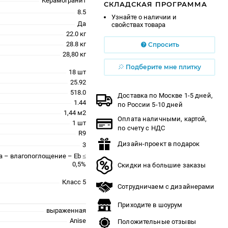
Керамогранит
СКЛАДСКАЯ ПРОГРАММА
8.5
Узнайте о наличии и
Да
свойствах товара
22.0 кг
28.8 кг
Спросить
28,80 кг
Подберите мне плитку
18 шт
25.92
518.0
Доставка по Москве 1-5 дней,
1.44
по России 5-10 дней
1,44 м2
Оплата наличными, картой,
1 шт
по счету с НДС
R9
Дизайн-проект в подарок
3
a – влагопоглощение – Eb ≤
0,5%
Скидки на большие заказы
Класс 5
Сотрудничаем с дизайнерами
Приходите в шоурум
выраженная
Anise
Положительные отзывы