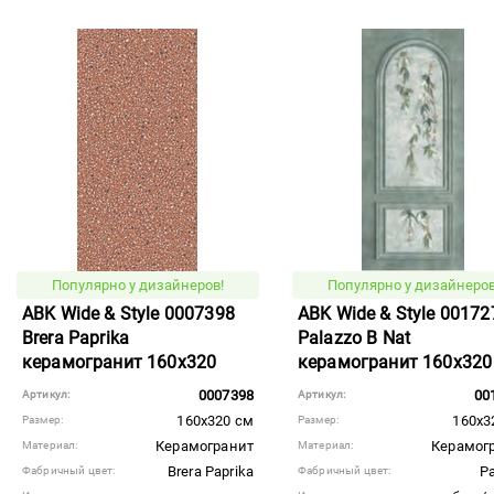
Популярно у дизайнеров!
Популярно у дизайнеров
ABK Wide & Style 0007398
ABK Wide & Style 00172
Brera Paprika
Palazzo B Nat
керамогранит 160x320
керамогранит 160x320
0007398
00
Артикул:
Артикул:
160x320 см
160x3
Размер:
Размер:
Керамогранит
Керамог
Материал:
Материал:
Brera Paprika
Pa
Фабричный цвет:
Фабричный цвет: