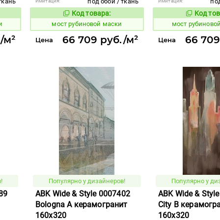
ткань
под обои / ткань
под
Имитация:
Имитация:
Код товара:
Код тов
1025547
1025567
вара:
Код товара:
и
мост рубиновой маски
мост рубиново
/м²
66 709 руб./м²
66 709
Цена
Цена
!
Популярно у дизайнеров!
Популярно у ди
89
ABK Wide & Style 0007402
ABK Wide & Styl
Bologna A керамогранит
City B керамогр
160x320
160x320