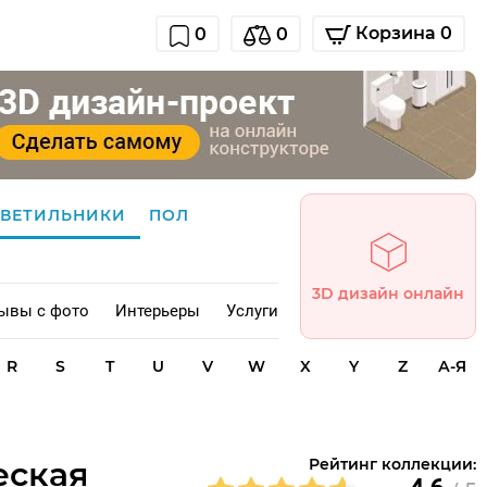
Корзина 0
0
0
СВЕТИЛЬНИКИ
ПОЛ
3D дизайн онлайн
ывы с фото
Интерьеры
Услуги
R
S
T
U
V
W
X
Y
Z
А-Я
еская
Рейтинг коллекции: