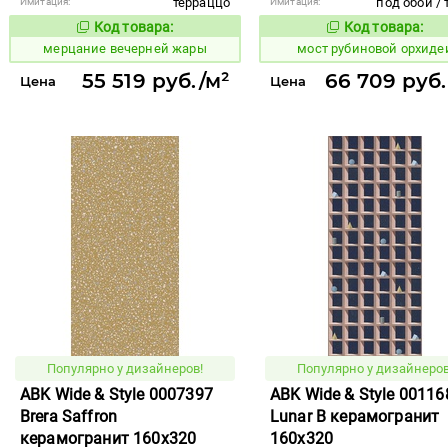
терраццо
под обои / 
Имитация:
Имитация:
Код товара:
Код товара:
970275
1025564
Код товара:
Код то
мерцание вечерней жары
мост рубиновой орхиде
55 519 руб./м²
66 709 руб.
Цена
Цена
Популярно у дизайнеров!
Популярно у дизайнеров
ABK Wide & Style 0007397
ABK Wide & Style 00116
Brera Saffron
Lunar B керамогранит
керамогранит 160x320
160x320