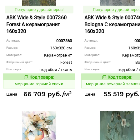
Популярно у дизайнеров!
Популярно у дизайнеров
ABK Wide & Style 0007360
ABK Wide & Style 00074
Forest A керамогранит
Bologna C керамогран
160x320
160x320
0007360
00
Артикул:
Артикул:
160x320 см
160x3
Размер:
Размер:
Керамогранит
Керамог
Материал:
Материал:
Forest
Bo
Фабричный цвет:
Фабричный цвет:
под обои / ткань
под обои / 
Имитация:
Имитация:
Код товара:
Код товара:
971459
970281
Код товара:
Код то
мерцание горячей свечи
мерцание вечерней земля
66 709 руб./м²
55 519 руб
Цена
Цена