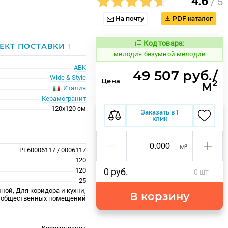
4.6
/ 5
На почту
PDF каталог
Код товара:
967923
ЕКТ ПОСТАВКИ
1
Код товара:
мелодия безумной мелодии
ABK
49 507 руб./
Wide & Style
Цена
м²
Италия
Керамогранит
120x120 см
Заказать в 1
клик
м²
PF60006117 / 0006117
120
120
0 руб.
0 шт
25
ной, Для коридора и кухни,
В корзину
 общественных помещений