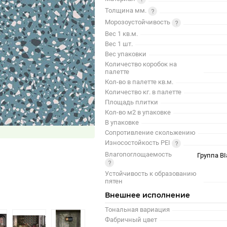
Толщина мм.
Морозоустойчивость
Вес 1 кв.м.
Вес 1 шт.
Вес упаковки
Количество коробок на
палетте
Кол-во в палетте кв.м.
Количество кг. в палетте
Площадь плитки
Кол-во м2 в упаковке
В упаковке
Сопротивление скольжению
Износостойкость PEI
Влагопоглощаемость
Группа BI
Устойчивость к образованию
пятен
Внешнее исполнение
Тональная вариация
Фабричный цвет