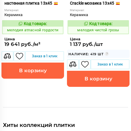
настенная плитка 13x45
Crackle мозаика 13x45
Материал:
Материал:
Керамика
Керамика
Код товара:
Код товара:
968018
967644
Код:
Код:
мелодия атласной гордости
мелодия чистой грозы
Цена
Цена
19 641 руб./м²
1 137 руб./шт
НАЛИЧИЕ: 419 ШТ
Заказ в 1 клик
Заказ в 1 клик
В корзину
В корзину
Хиты коллекций плитки