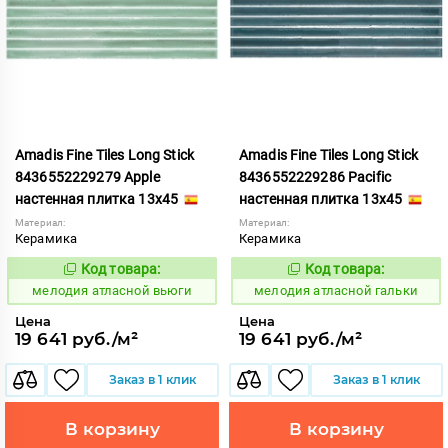
Amadis Fine Tiles Long Stick
Amadis Fine Tiles Long Stick
8436552229279 Apple
8436552229286 Pacific
настенная плитка 13x45
настенная плитка 13x45
Материал:
Материал:
Керамика
Керамика
Код товара:
Код товара:
968014
968015
Код:
Код:
мелодия атласной вьюги
мелодия атласной гальки
Цена
Цена
19 641 руб./м²
19 641 руб./м²
Заказ в 1 клик
Заказ в 1 клик
В корзину
В корзину