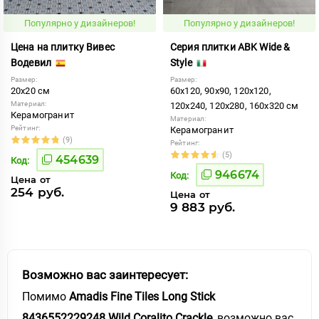
Популярно у дизайнеров!
Популярно у дизайнеров!
Цена на плитку Вивес
Серия плитки ABK Wide &
Водевил
Style
Размер:
Размер:
20x20 см
60x120, 90x90, 120x120,
Материал:
120x240, 120x280, 160x320 см
Керамогранит
Материал:
Рейтинг:
Керамогранит
(9)
Рейтинг:
(5)
454639
Код:
946674
Код:
Цена от
254 руб.
Цена от
9 883 руб.
Возможно вас заинтересует:
Помимо
Amadis Fine Tiles Long Stick
8436552229248 Wild Coralito Crackle
, возможно вас