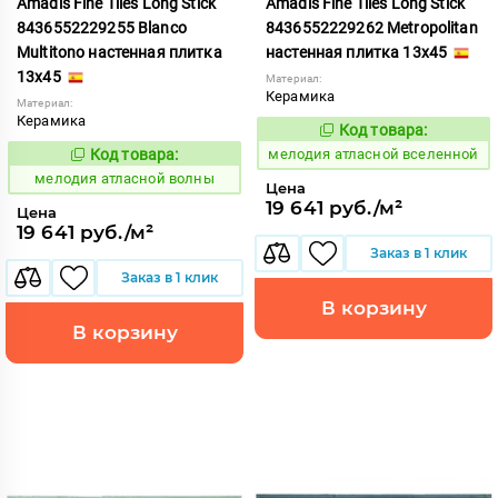
Amadis Fine Tiles Long Stick
Amadis Fine Tiles Long Stick
8436552229255 Blanco
8436552229262 Metropolitan
Multitono настенная плитка
настенная плитка 13x45
13x45
Материал:
Керамика
Материал:
Керамика
Код товара:
968013
Код:
Код товара:
мелодия атласной вселенной
968012
Код:
мелодия атласной волны
Цена
19 641 руб./м²
Цена
19 641 руб./м²
Заказ в 1 клик
Заказ в 1 клик
В корзину
В корзину