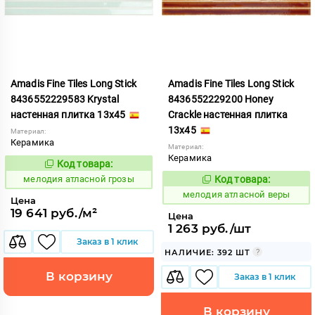
Amadis Fine Tiles Long Stick
Amadis Fine Tiles Long Stick
8436552229583 Krystal
8436552229200 Honey
настенная плитка 13x45
Crackle настенная плитка
13x45
Материал:
Керамика
Материал:
Керамика
Код товара:
968019
Код:
мелодия атласной грозы
Код товара:
968008
Код:
мелодия атласной веры
Цена
19 641 руб./м²
Цена
1 263 руб./шт
Заказ в 1 клик
НАЛИЧИЕ: 392 ШТ
В корзину
Заказ в 1 клик
В корзину