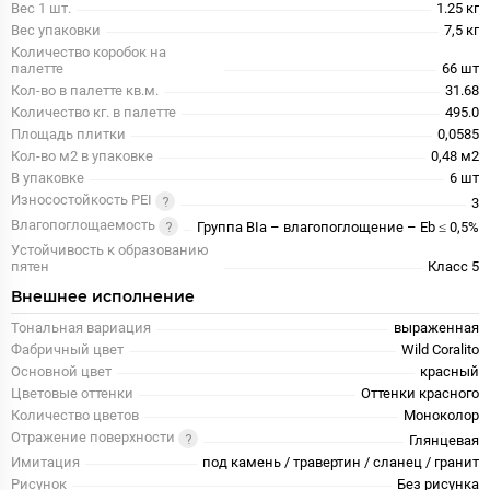
Вес 1 шт.
1.25 кг
Вес упаковки
7,5 кг
Количество коробок на
палетте
66 шт
Кол-во в палетте кв.м.
31.68
Количество кг. в палетте
495.0
Площадь плитки
0,0585
Кол-во м2 в упаковке
0,48 м2
В упаковке
6 шт
Износостойкость PEI
3
Влагопоглощаемость
Группа BIa – влагопоглощение – Eb ≤ 0,5%
Устойчивость к образованию
пятен
Класс 5
Внешнее исполнение
Тональная вариация
выраженная
Фабричный цвет
Wild Coralito
Основной цвет
красный
Цветовые оттенки
Оттенки красного
Количество цветов
Моноколор
Отражение поверхности
Глянцевая
Имитация
под камень / травертин / сланец / гранит
Рисунок
Без рисунка