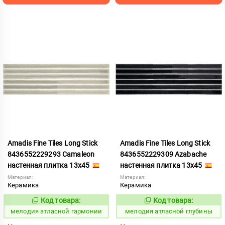
Amadis Fine Tiles Long Stick
Amadis Fine Tiles Long Stick
8436552229293 Camaleon
8436552229309 Azabache
настенная плитка 13x45
настенная плитка 13x45
Материал:
Материал:
Керамика
Керамика
Код товара:
Код товара:
968016
968017
Код:
Код:
мелодия атласной гармонии
мелодия атласной глубины