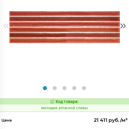
«
»
Код товара:
968011
Код:
мелодия атласной сливы
21 411 руб./м²
Цена