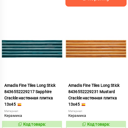
Amadis Fine Tiles Long Stick
Amadis Fine Tiles Long Stick
8436552229217 Sapphire
8436552229231 Mustard
Crackle настенная плитка
Crackle настенная плитка
13x45
13x45
Материал:
Материал:
Керамика
Керамика
Код товара:
Код товара:
968009
968010
Код:
Код: