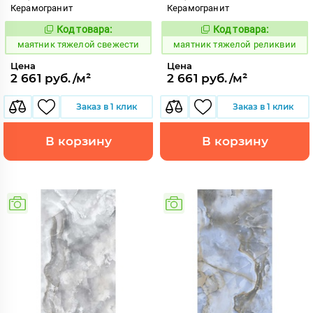
Керамогранит
Керамогранит
Код товара:
Код товара:
935333
935330
Код:
Код:
маятник тяжелой свежести
маятник тяжелой реликвии
Цена
Цена
2 661 руб./м²
2 661 руб./м²
Заказ в 1 клик
Заказ в 1 клик
В корзину
В корзину