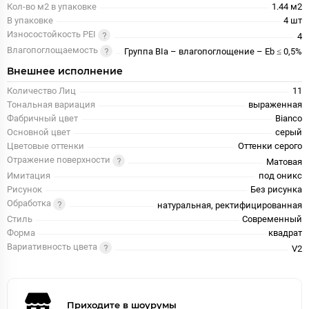
Кол-во м2 в упаковке
1.44 м2
В упаковке
4 шт
Износостойкость PEI
4
Влагопоглощаемость
Группа BIa – влагопоглощение – Eb ≤ 0,5%
Внешнее исполнение
Количество Лиц
11
Тональная вариация
выраженная
Фабричный цвет
Bianco
Основной цвет
серый
Цветовые оттенки
Оттенки серого
Отражение поверхности
Матовая
Имитация
под оникс
Рисунок
Без рисунка
Обработка
натуральная, ректифицированная
Стиль
Современный
Форма
квадрат
Вариативность цвета
V2
Приходите в шоурумы