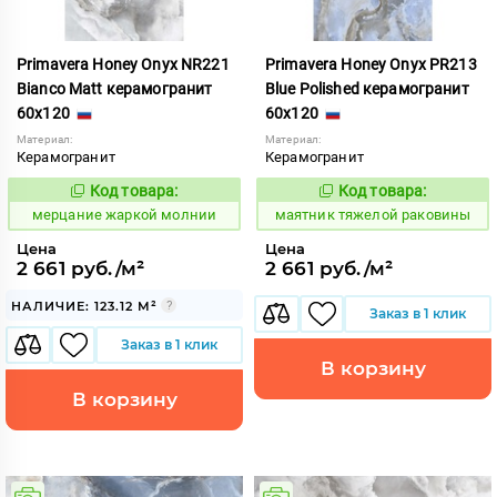
Primavera Honey Onyx NR221
Primavera Honey Onyx PR213
Bianco Matt керамогранит
Blue Polished керамогранит
60x120
60x120
Материал:
Материал:
Керамогранит
Керамогранит
Код товара:
Код товара:
972303
935328
Код:
Код:
мерцание жаркой молнии
маятник тяжелой раковины
Цена
Цена
2 661 руб./м²
2 661 руб./м²
НАЛИЧИЕ: 123.12 М²
Заказ в 1 клик
Заказ в 1 клик
В корзину
В корзину