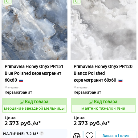
Primavera Honey Onyx PR151
Primavera Honey Onyx PR120
Blue Polished керамогранит
Bianco Polished
60x60
керамогранит 60x60
Материал:
Материал:
Керамогранит
Керамогранит
Код товара:
Код товара:
972424
935353
Код:
Код:
мерцание звездной мельницы
маятник тяжелой тени
Цена
Цена
2 373 руб./м²
2 373 руб./м²
НАЛИЧИЕ: 7.2 М²
Заказ в 1 клик