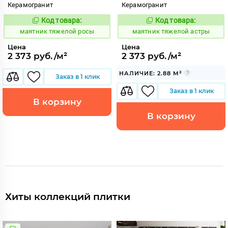
Керамогранит
Керамогранит
Код товара:
Код товара:
935332
935331
Код:
Код:
маятник тяжелой росы
маятник тяжелой астры
Цена
Цена
2 373 руб./м²
2 373 руб./м²
НАЛИЧИЕ: 2.88 М²
Заказ в 1 клик
Заказ в 1 клик
В корзину
В корзину
Хиты коллекций плитки