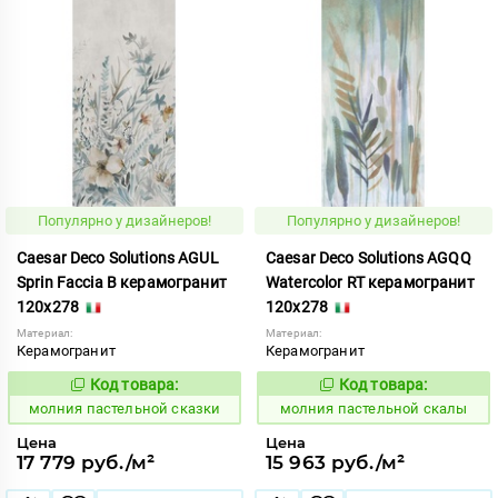
Популярно у дизайнеров!
Популярно у дизайнеров!
Caesar Deco Solutions AGUL
Caesar Deco Solutions AGQQ
Sprin Faccia B керамогранит
Watercolor RT керамогранит
120x278
120x278
Материал:
Материал:
Керамогранит
Керамогранит
Код товара:
Код товара:
1008715
1008716
Код:
Код:
молния пастельной сказки
молния пастельной скалы
Цена
Цена
17 779 руб./м²
15 963 руб./м²