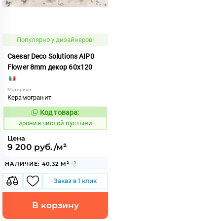
Популярно у дизайнеров!
Caesar Deco Solutions AIP0
Flower 8mm декор 60x120
Материал:
Керамогранит
Код товара:
1108325
Код:
ирония чистой пустыни
Цена
9 200 руб./м²
НАЛИЧИЕ: 40.32 М²
Заказ в 1 клик
В корзину