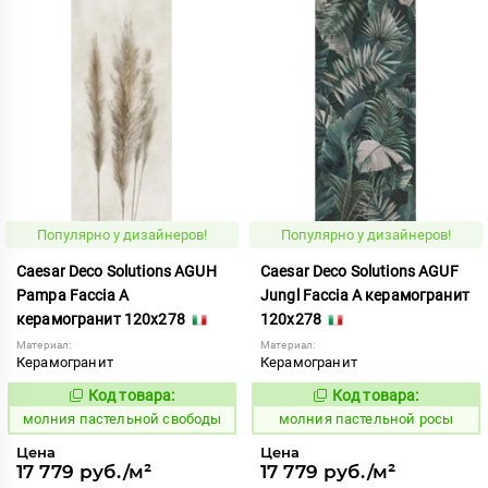
Популярно у дизайнеров!
Популярно у дизайнеров!
Caesar Deco Solutions AGUH
Caesar Deco Solutions AGUF
Pampa Faccia A
Jungl Faccia A керамогранит
керамогранит 120x278
120x278
Материал:
Материал:
Керамогранит
Керамогранит
Код товара:
Код товара:
1008710
1008707
Код:
Код:
молния пастельной свободы
молния пастельной росы
Цена
Цена
17 779 руб./м²
17 779 руб./м²