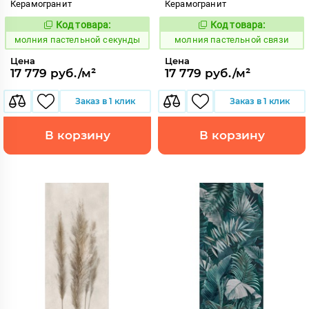
Керамогранит
Керамогранит
Код товара:
Код товара:
1008712
1008711
Код:
Код:
молния пастельной секунды
молния пастельной связи
Цена
Цена
17 779 руб./м²
17 779 руб./м²
Заказ в 1 клик
Заказ в 1 клик
В корзину
В корзину