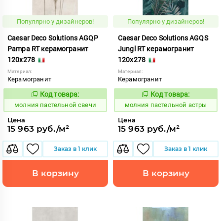
Популярно у дизайнеров!
Популярно у дизайнеров!
Caesar Deco Solutions AGQP
Caesar Deco Solutions AGQS
Pampa RT керамогранит
Jungl RT керамогранит
120x278
120x278
Материал:
Материал:
Керамогранит
Керамогранит
Код товара:
Код товара:
1008709
1008706
Код:
Код:
молния пастельной свечи
молния пастельной астры
Цена
Цена
15 963 руб./м²
15 963 руб./м²
Заказ в 1 клик
Заказ в 1 клик
В корзину
В корзину