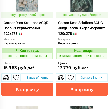
Популярно у дизайнеров!
Популярно у дизайнеров!
Caesar Deco Solutions AGQR
Caesar Deco Solutions AGUG
Sprin RT керамогранит
Jungl Faccia B керамогранит
120x278
120x278
Материал:
Материал:
Керамогранит
Керамогранит
Код товара:
Код товара:
1008713
1008708
Код:
Код:
молния пастельной силы
молния пастельной свежести
Цена
Цена
15 963 руб./м²
17 779 руб./м²
Заказ в 1 клик
Заказ в 1 клик
В корзину
В корзину