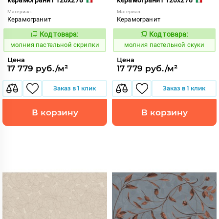
Материал:
Материал:
Керамогранит
Керамогранит
Код товара:
Код товара:
1008717
1008719
Код:
Код:
молния пастельной скрипки
молния пастельной скуки
Цена
Цена
17 779 руб./м²
17 779 руб./м²
Заказ в 1 клик
Заказ в 1 клик
В корзину
В корзину