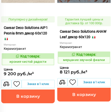
Популярно у дизайнеров!
Гарантия лучшей цены и
доставка 0р. от 100 000р.
Caesar Deco Solutions AIP1
Caesar Deco Solutions AHAW
Peonia 8mm декор 60x120
Leaf декор 60x120
Материал:
Материал:
Керамогранит
Керамогранит
Код товара:
972614
Код товара:
Код:
1108327
Код:
мерцание звучной фиалки
ирония чистой радости
Цена
Цена
8 121 руб./м²
9 200 руб./м²
Заказ в 1 клик
Заказ в 1 клик
В корзину
В корзину