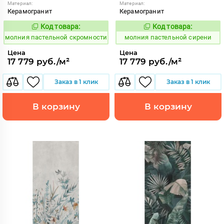
Материал:
Материал:
Керамогранит
Керамогранит
Код товара:
Код товара:
1008718
1008714
Код:
Код:
молния пастельной скромности
молния пастельной сирени
Цена
Цена
17 779 руб./м²
17 779 руб./м²
Заказ в 1 клик
Заказ в 1 клик
В корзину
В корзину