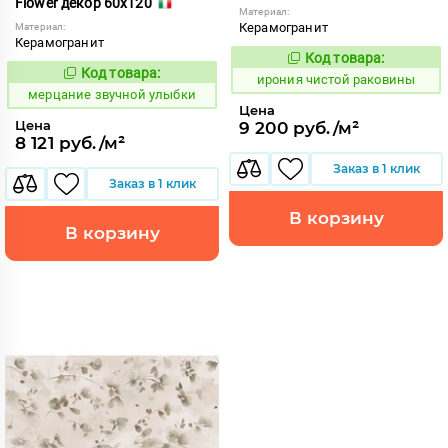
Flower декор 60x120
Материал:
Керамогранит
Материал:
Керамогранит
Код товара:
1108328
Код:
Код товара:
972611
Код:
ирония чистой раковины
мерцание звучной улыбки
Цена
Цена
9 200 руб./м²
8 121 руб./м²
Заказ в 1 клик
Заказ в 1 клик
В корзину
В корзину