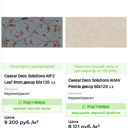
Популярно у дизайнеров!
Гарантия лучшей цены и
доставка 0р. от 100 000р.
Caesar Deco Solutions AIP2
Caesar Deco Solutions AHAV
Leaf 8mm декор 60x120
Peonia декор 60x120
Материал:
Керамогранит
Материал:
Керамогранит
Код товара:
1108326
Код:
Код товара:
972616
ирония чистой пыли
Код:
мерцание звучной флейты
Цена
Цена
9 200 руб./м²
8 121 руб./м²