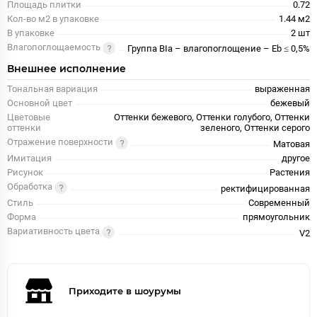
Площадь плитки
0.72
Кол-во м2 в упаковке
1.44 м2
В упаковке
2 шт
Влагопоглощаемость
Группа BIa – влагопоглощение – Eb ≤ 0,5%
Внешнее исполнение
Тональная вариация
выраженная
Основной цвет
бежевый
Цветовые
Оттенки бежевого, Оттенки голубого, Оттенки
оттенки
зеленого, Оттенки серого
Отражение поверхности
Матовая
Имитация
другое
Рисунок
Растения
Обработка
ректифицированная
Стиль
Современный
Форма
прямоугольник
Вариативность цвета
V2
Приходите в шоурумы