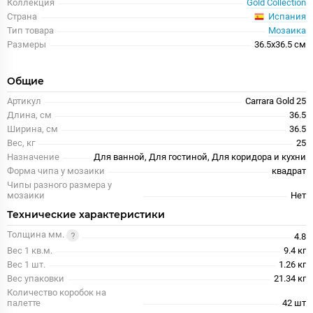
Коллекция
Gold Collection
Испания
Страна
Тип товара
Мозаика
Размеры
36.5x36.5 см
Общие
Артикул
Carrara Gold 25
Длина, см
36.5
Ширина, см
36.5
Вес, кг
25
Назначение
Для ванной, Для гостиной, Для коридора и кухни
Форма чипа у мозаики
квадрат
Чипы разного размера у
мозаики
Нет
Технические характеристики
Толщина мм.
4.8
Вес 1 кв.м.
9.4 кг
Вес 1 шт.
1.26 кг
Вес упаковки
21.34 кг
Количество коробок на
палетте
42 шт