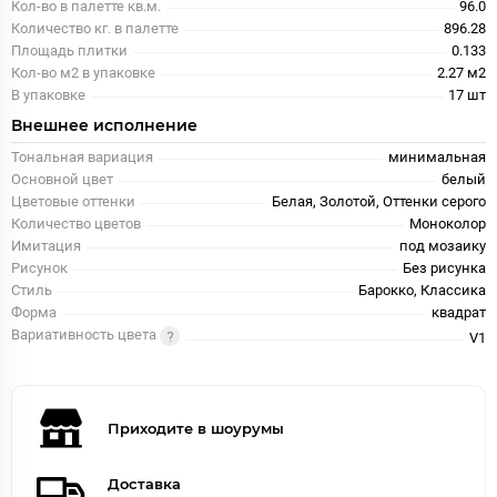
Кол-во в палетте кв.м.
96.0
Количество кг. в палетте
896.28
Площадь плитки
0.133
Кол-во м2 в упаковке
2.27 м2
В упаковке
17 шт
Внешнее исполнение
Тональная вариация
минимальная
Основной цвет
белый
Цветовые оттенки
Белая, Золотой, Оттенки серого
Количество цветов
Моноколор
Имитация
под мозаику
Рисунок
Без рисунка
Стиль
Барокко, Классика
Форма
квадрат
Вариативность цвета
V1
Приходите в шоурумы
Доставка