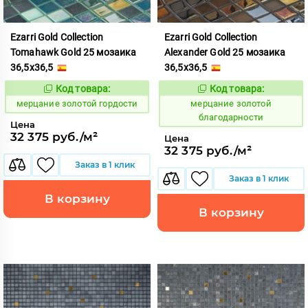
Ezarri Gold Collection
Ezarri Gold Collection
Tomahawk Gold 25 мозаика
Alexander Gold 25 мозаика
36,5x36,5
36,5x36,5
Код товара:
Код товара:
972893
972878
Код:
Код:
мерцание золотой гордости
мерцание золотой
благодарности
Цена
32 375 руб./м²
Цена
32 375 руб./м²
Заказ в 1 клик
Заказ в 1 клик
В корзину
В корзину