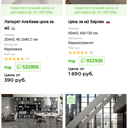
Гарантия лучшей цены и
Гарантия лучшей цены и
доставка 0р. от 100 000р.
доставка 0р. от 100 000р.
Лапарет Алабама цена за
Цена за м2 Берлин
м2
Размер:
60x60, 60x120 см
Размер:
Материал:
20x60, 40.2x40.2 см
Керамогранит
Материал:
Рейтинг:
Керамика
(6)
Рейтинг:
(7)
922926
Код:
532896
Код:
Цена от
1 690 руб.
Цена от
390 руб.