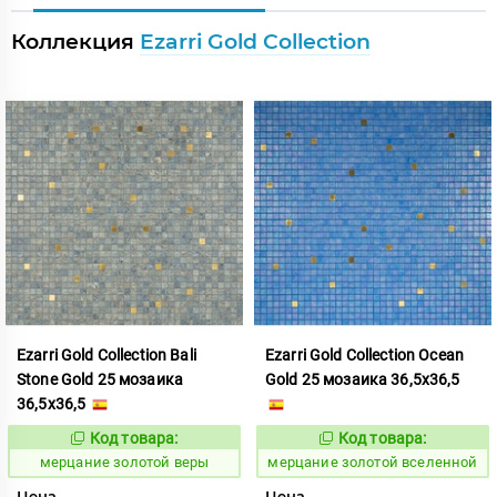
Коллекция
Ezarri Gold Collection
Ezarri Gold Collection Bali
Ezarri Gold Collection Ocean
Stone Gold 25 мозаика
Gold 25 мозаика 36,5x36,5
36,5x36,5
Код товара:
Код товара:
972883
972888
Код:
Код:
мерцание золотой веры
мерцание золотой вселенной
Цена
Цена