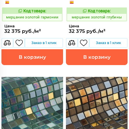
Код товара:
Код товара:
972891
972892
Код:
Код:
мерцание золотой гармонии
мерцание золотой глубины
Цена
Цена
32 375 руб./м²
32 375 руб./м²
Заказ в 1 клик
Заказ в 1 клик
В корзину
В корзину