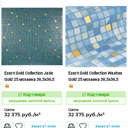
Ezarri Gold Collection Jade
Ezarri Gold Collection Washes
Gold 25 мозаика 36,5x36,5
Gold 25 мозаика 36,5x36,5
Код товара:
Код товара:
972887
972894
Код:
Код:
мерцание золотой волны
мерцание золотой грозы
Цена
Цена
32 375 руб./м²
32 375 руб./м²
Заказ в 1 клик
Заказ в 1 клик