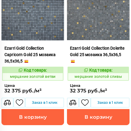
Ezarri Gold Collection
Ezarri Gold Collection Dolerite
Capricorn Gold 25 мозаика
Gold 25 мозаика 36,5x36,5
36,5x36,5
Код товара:
Код товара:
972884
972886
Код:
Код:
мерцание золотой ветви
мерцание золотой сливы
Цена
Цена
32 375 руб./м²
32 375 руб./м²
Заказ в 1 клик
Заказ в 1 клик
В корзину
В корзину