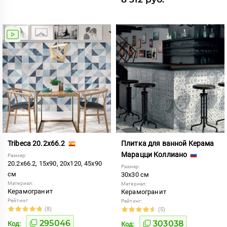
Tribeca 20.2x66.2
Плитка для ванной Керама
Марацци Коллиано
Размер:
20.2x66.2, 15x90, 20x120, 45x90
Размер:
см
30x30 см
Материал:
Материал:
Керамогранит
Керамогранит
Рейтинг:
Рейтинг:
(8)
(5)
295046
303038
Код:
Код: