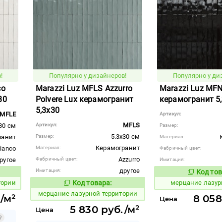
!
Популярно у дизайнеров!
Популярно у ди
co
Marazzi Luz MFLS Azzurro
Marazzi Luz MFN
30
Polvere Lux керамогранит
керамогранит 5
5,3x30
MFLE
Артикул:
MFLS
30 см
Артикул:
Размер:
5.3x30 см
ранит
Размер:
Материал:
Керамогранит
ianco
Материал:
Фабричный цвет:
Azzurro
ругое
Фабричный цвет:
Имитация:
другое
Имитация:
Код тов
973985
вара:
тории
Код товара:
мерцание лазур
973979
Код товара:
мерцание лазурной территории
/м²
8 058
Цена
5 830 руб./м²
Цена