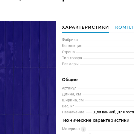
ХАРАКТЕРИСТИКИ
КОМПЛ
Фабрика
Коллекция
Страна
Тип товара
Размеры
Общие
Артикул
Длина, см
Ширина, см
Вес, кг
Назначение
Для ванной, Для гост
Технические характеристики
Материал