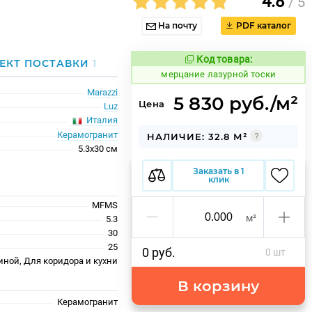
4.8
/ 5
На почту
PDF каталог
Код товара:
973981
ЕКТ ПОСТАВКИ
1
Код товара:
мерцание лазурной тоски
Marazzi
5 830 руб./м²
Цена
Luz
Италия
Керамогранит
НАЛИЧИЕ: 32.8 М²
5.3x30 см
Заказать в 1
клик
MFMS
м²
5.3
30
25
0 руб.
0 шт
иной, Для коридора и кухни
В корзину
Керамогранит