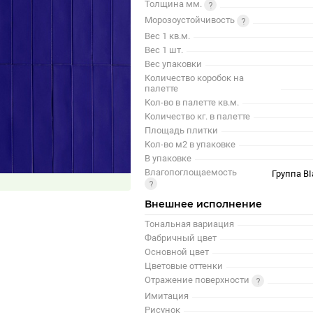
Толщина мм.
Морозоустойчивость
Вес 1 кв.м.
Вес 1 шт.
Вес упаковки
Количество коробок на
палетте
Кол-во в палетте кв.м.
Количество кг. в палетте
Площадь плитки
Кол-во м2 в упаковке
В упаковке
Влагопоглощаемость
Группа BI
Внешнее исполнение
Тональная вариация
Фабричный цвет
Основной цвет
Цветовые оттенки
Отражение поверхности
Имитация
Рисунок