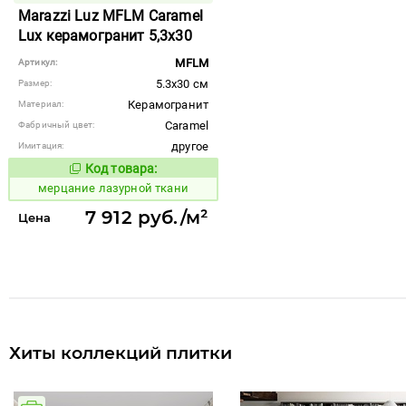
Marazzi Luz MFLM Caramel
Lux керамогранит 5,3x30
MFLM
Артикул:
5.3x30 см
Размер:
Керамогранит
Материал:
Caramel
Фабричный цвет:
другое
Имитация:
Код товара:
973980
Код товара:
мерцание лазурной ткани
7 912 руб./м²
Цена
Хиты коллекций плитки