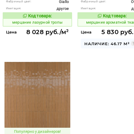
Giallo
O
Фабричный цвет:
Фабричный цвет:
другое
д
Имитация:
Имитация:
Код товара:
Код товара:
973983
969105
Код товара:
Код то
мерцание лазурной тропы
мерцание ароматной тка
8 028 руб./м²
5 830 руб.
Цена
Цена
НАЛИЧИЕ: 46.17 М²
Популярно у дизайнеров!