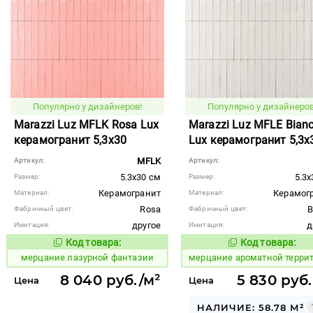
Популярно у дизайнеров!
Популярно у дизайнеров
Marazzi Luz MFLK Rosa Lux
Marazzi Luz MFLE Bian
керамогранит 5,3x30
Lux керамогранит 5,3x
MFLK
Артикул:
Артикул:
5.3x30 см
5.3x
Размер:
Размер:
Керамогранит
Керамог
Материал:
Материал:
Rosa
B
Фабричный цвет:
Фабричный цвет:
другое
д
Имитация:
Имитация:
Код товара:
Код товара:
973987
969104
Код товара:
Код то
мерцание лазурной фантазии
мерцание ароматной терри
8 040 руб./м²
5 830 руб.
Цена
Цена
НАЛИЧИЕ: 58.78 М²