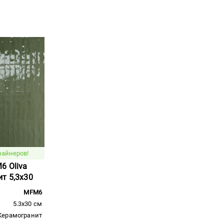
зайнеров!
6 Oliva
т 5,3x30
MFM6
5.3x30 см
Керамогранит