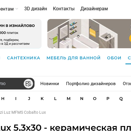
3D дизайн
Контакты
Дизайнерам
иентам
И
САНТЕХНИКА
МЕБЕЛЬ ДЛЯ ВАННОЙ
ОБОИ
Новинки
Портфолио дизайнеров
Отз
H
I
J
K
L
M
N
O
P
Q
zi Luz MFMS Cobalto Lux
ux 5,3x30 - керамическая п