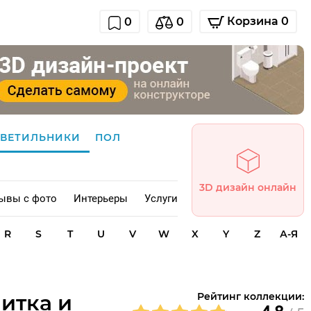
Корзина 0
0
0
СВЕТИЛЬНИКИ
ПОЛ
3D дизайн онлайн
ывы с фото
Интерьеры
Услуги
R
S
T
U
V
W
X
Y
Z
А-Я
литка и
Рейтинг коллекции: