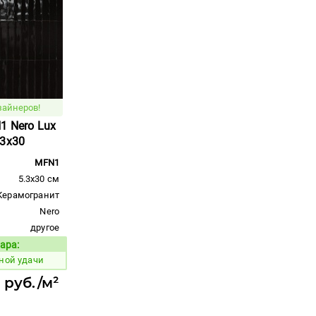
зайнеров!
1 Nero Lux
,3x30
MFN1
5.3x30 см
Керамогранит
Nero
другое
ара:
Код товара:
ной удачи
 руб./м²