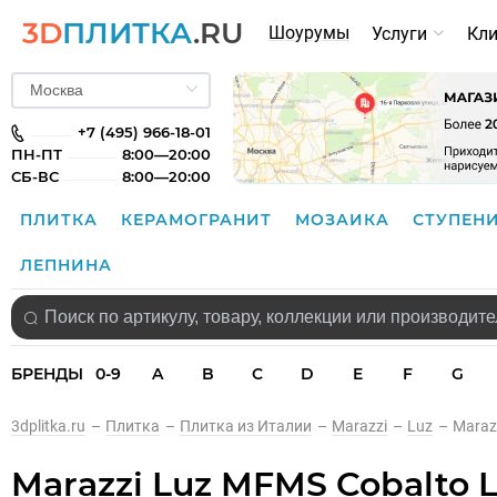
3D
ПЛИТКА
.RU
Шоурумы
Услуги
Кл
+7 (495) 966-18-01
ПН-ПТ
8:00—20:00
СБ-ВС
8:00—20:00
ПЛИТКА
КЕРАМОГРАНИТ
МОЗАИКА
СТУПЕН
ЛЕПНИНА
БРЕНДЫ
0-9
A
B
C
D
E
F
G
3dplitka.ru
–
Плитка
–
Плитка из Италии
–
Marazzi
–
Luz
–
Maraz
Marazzi Luz MFMS Cobalto L