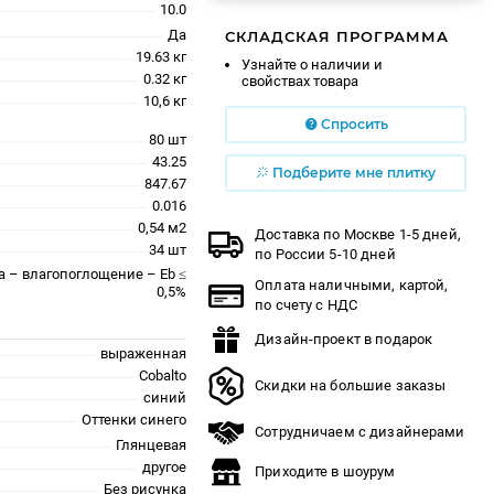
10.0
Да
СКЛАДСКАЯ ПРОГРАММА
19.63 кг
Узнайте о наличии и
0.32 кг
свойствах товара
10,6 кг
Спросить
80 шт
43.25
Подберите мне плитку
847.67
0.016
0,54 м2
Доставка по Москве 1-5 дней,
34 шт
по России 5-10 дней
a – влагопоглощение – Eb ≤
Оплата наличными, картой,
0,5%
по счету с НДС
Дизайн-проект в подарок
выраженная
Cobalto
Скидки на большие заказы
синий
Оттенки синего
Сотрудничаем с дизайнерами
Глянцевая
другое
Приходите в шоурум
Без рисунка