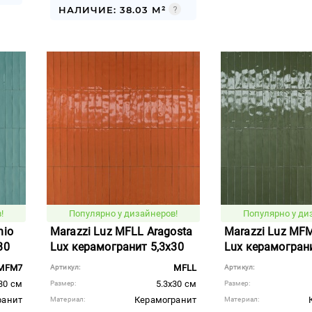
НАЛИЧИЕ: 38.03 М²
!
Популярно у дизайнеров!
Популярно у ди
nio
Marazzi Luz MFLL Aragosta
Marazzi Luz MFM
30
Lux керамогранит 5,3x30
Lux керамограни
MFM7
MFLL
Артикул:
Артикул:
30 см
5.3x30 см
Размер:
Размер:
ранит
Керамогранит
Материал:
Материал: