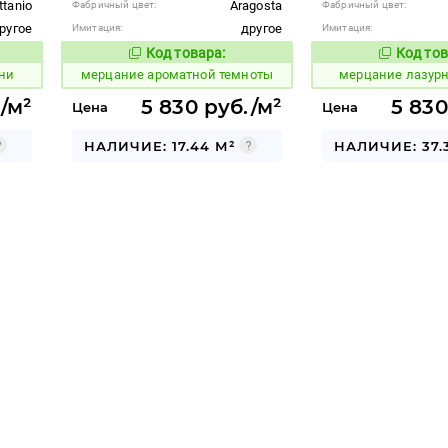
ttanio
Aragosta
Фабричный цвет:
Фабричный цвет:
ругое
другое
Имитация:
Имитация:
Код товара:
Код тов
969102
973986
вара:
Код товара:
ни
мерцание ароматной темноты
мерцание лазур
/м²
5 830 руб./м²
5 830
Цена
Цена
НАЛИЧИЕ: 17.44 М²
НАЛИЧИЕ: 37.