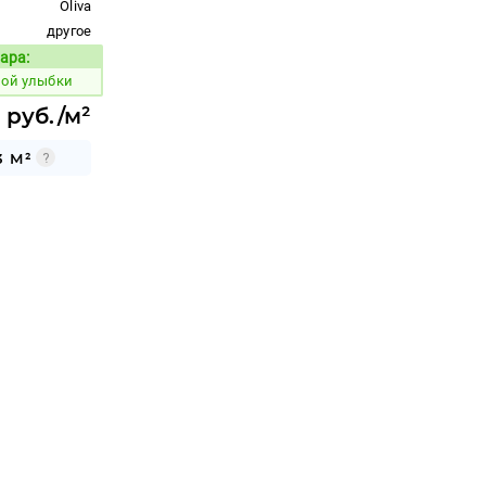
Oliva
другое
ара:
Код товара:
ной улыбки
 руб./м²
3 М²