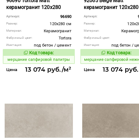
96690 Tortora Matt
92065 Beige Matt
керамогранит 120x280
керамогранит 120x280
96690
Артикул:
Артикул:
120x280 см
120x2
Размер:
Размер:
Керамогранит
Керамог
Материал:
Материал:
Tortora
Фабричный цвет:
Фабричный цвет:
под бетон / цемент
под бетон / ц
Имитация:
Имитация:
Код товара:
Код товара:
978941
978933
Код товара:
Код то
мерцание сапфировой палитры
мерцание сапфировой неж
13 074 руб./м²
13 074 руб
Цена
Цена