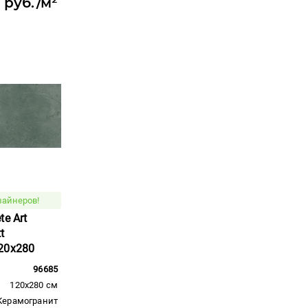
 руб./м²
зайнеров!
e Art
t
20x280
96685
120x280 см
Керамогранит