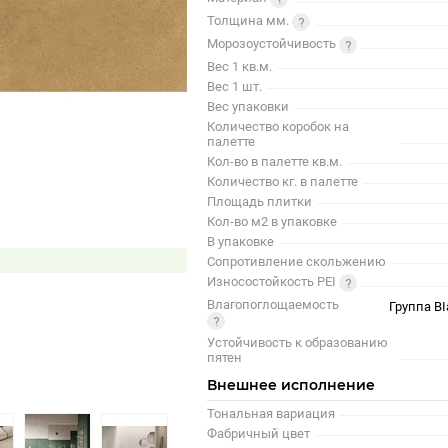
Толщина мм.
Морозоустойчивость
Вес 1 кв.м.
Вес 1 шт.
Вес упаковки
Количество коробок на
палетте
Кол-во в палетте кв.м.
Количество кг. в палетте
Площадь плитки
Кол-во м2 в упаковке
В упаковке
Сопротивление скольжению
Износостойкость PEI
Влагопоглощаемость
Группа BI
Устойчивость к образованию
пятен
Внешнее исполнение
Тональная вариация
Фабричный цвет