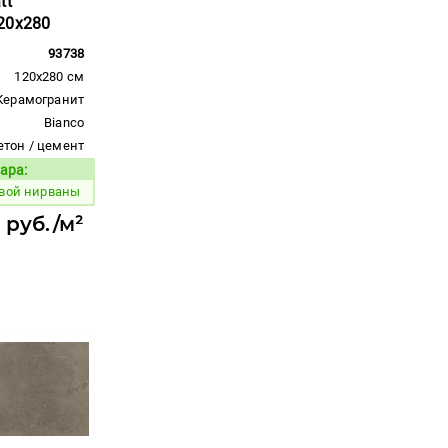
tt
20x280
93738
120x280 см
Керамогранит
Bianco
етон / цемент
ара:
Код товара:
вой нирваны
 руб./м²