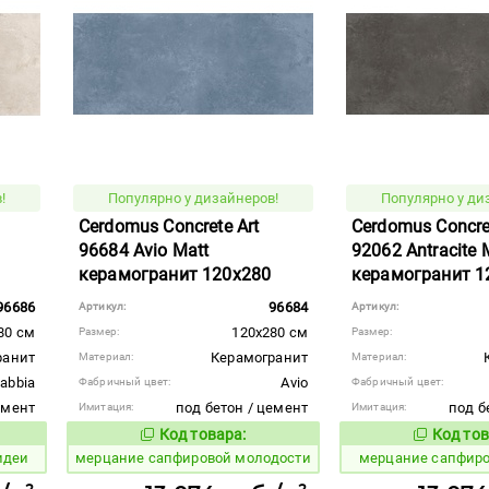
!
Популярно у дизайнеров!
Популярно у ди
Cerdomus Concrete Art
Cerdomus Concret
96684 Avio Matt
92062 Antracite 
керамогранит 120x280
керамогранит 1
96686
96684
Артикул:
Артикул:
80 см
120x280 см
Размер:
Размер:
ранит
Керамогранит
Материал:
Материал:
abbia
Avio
Фабричный цвет:
Фабричный цвет:
емент
под бетон / цемент
под б
Имитация:
Имитация:
Код товара:
Код тов
978929
978928
вара:
Код товара:
идеи
мерцание сапфировой молодости
мерцание сапфир