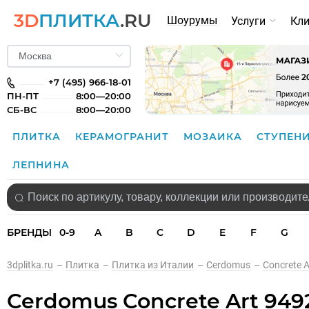
3D
ПЛИТКА
.RU
Шоурумы
Услуги
Кл
+7 (495) 966-18-01
ПН-ПТ
8:00—20:00
СБ-ВС
8:00—20:00
ПЛИТКА
КЕРАМОГРАНИТ
МОЗАИКА
СТУПЕН
ЛЕПНИНА
БРЕНДЫ
0-9
A
B
C
D
E
F
G
3dplitka.ru
–
Плитка
–
Плитка из Италии
–
Cerdomus
–
Concrete A
Cerdomus Concrete Art 949