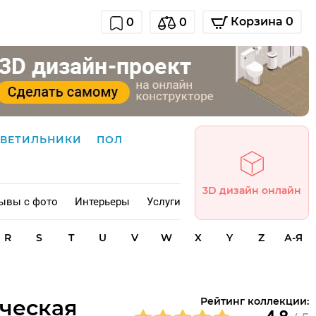
Корзина 0
0
0
СВЕТИЛЬНИКИ
ПОЛ
3D дизайн онлайн
ывы с фото
Интерьеры
Услуги
R
S
T
U
V
W
X
Y
Z
А-Я
ическая
Рейтинг коллекции: