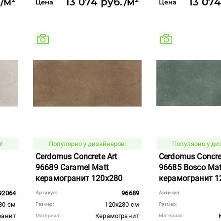
./м²
13 074 руб./м²
13 074
Цена
Цена
!
Популярно у дизайнеров!
Популярно у ди
Cerdomus Concrete Art
Cerdomus Concret
96689 Caramel Matt
96685 Bosco Mat
керамогранит 120x280
керамогранит 1
92064
96689
Артикул:
Артикул:
80 см
120x280 см
Размер:
Размер:
ранит
Керамогранит
Материал:
Материал: