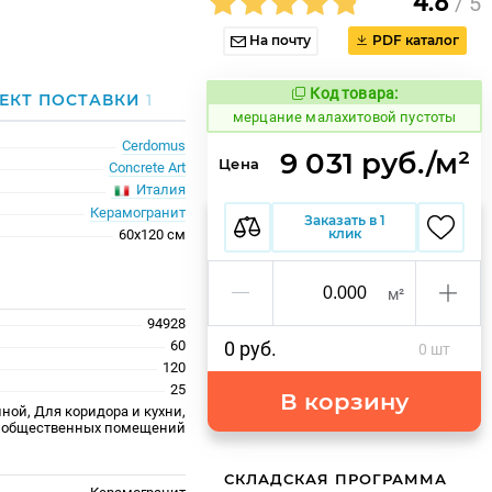
4.8
/ 5
На почту
PDF каталог
Код товара:
975324
ЕКТ ПОСТАВКИ
1
Код товара:
мерцание малахитовой пустоты
Cerdomus
9 031 руб./м²
Цена
Concrete Art
Италия
Керамогранит
Заказать в 1
клик
60x120 см
м²
94928
60
0 руб.
0 шт
120
25
В корзину
ной, Для коридора и кухни,
 общественных помещений
СКЛАДСКАЯ ПРОГРАММА