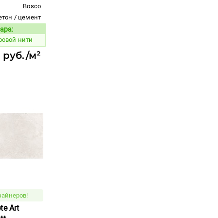
Bosco
етон / цемент
ара:
Код товара:
ровой нити
 руб./м²
зайнеров!
e Art