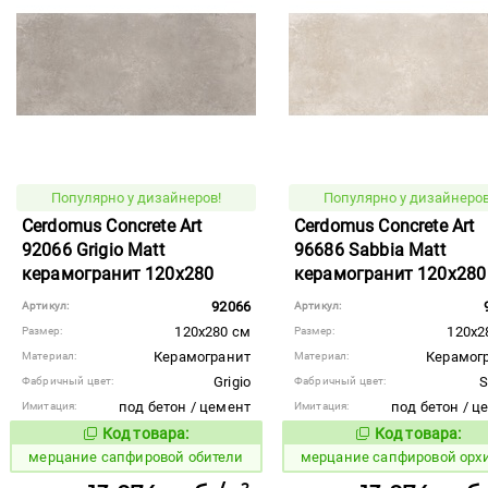
Популярно у дизайнеров!
Популярно у дизайнеров
Cerdomus Concrete Art
Cerdomus Concrete Art
92066 Grigio Matt
96686 Sabbia Matt
керамогранит 120x280
керамогранит 120x280
92066
Артикул:
Артикул:
120x280 см
120x2
Размер:
Размер:
Керамогранит
Керамог
Материал:
Материал:
Grigio
S
Фабричный цвет:
Фабричный цвет:
под бетон / цемент
под бетон / ц
Имитация:
Имитация:
Код товара:
Код товара:
978937
978939
Код товара:
Код то
мерцание сапфировой обители
мерцание сапфировой орх