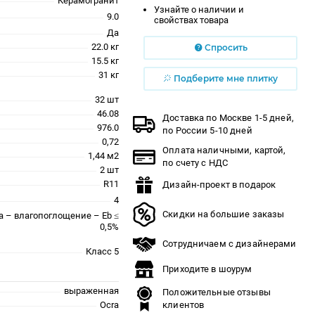
Керамогранит
Узнайте о наличии и
9.0
свойствах товара
Да
22.0 кг
Спросить
15.5 кг
31 кг
Подберите мне плитку
32 шт
46.08
Доставка по Москве 1-5 дней,
976.0
по России 5-10 дней
0,72
Оплата наличными, картой,
1,44 м2
по счету с НДС
2 шт
R11
Дизайн-проект в подарок
4
Скидки на большие заказы
a – влагопоглощение – Eb ≤
0,5%
Сотрудничаем с дизайнерами
Класс 5
Приходите в шоурум
выраженная
Положительные отзывы
Ocra
клиентов