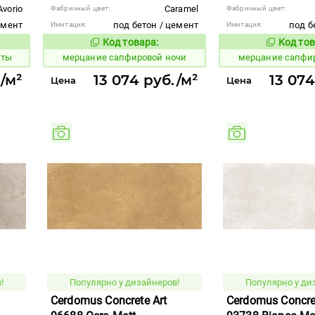
Avorio
Caramel
Фабричный цвет:
Фабричный цвет:
емент
под бетон / цемент
под б
Имитация:
Имитация:
Код товара:
Код тов
978936
978935
вара:
Код товара:
яты
мерцание сапфировой ночи
мерцание сапфи
./м²
13 074 руб./м²
13 074
Цена
Цена
!
Популярно у дизайнеров!
Популярно у ди
Cerdomus Concrete Art
Cerdomus Concret