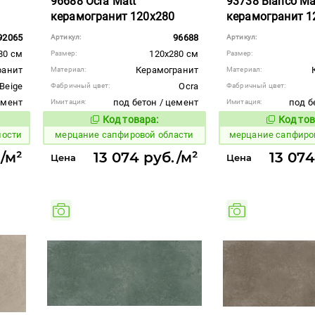
96688 Ocra Matt
93738 Bianco Ma
керамогранит 120x280
керамогранит 1
92065
96688
Артикул:
Артикул:
80 см
120x280 см
Размер:
Размер:
ранит
Керамогранит
Материал:
Материал:
Beige
Ocra
Фабричный цвет:
Фабричный цвет:
емент
под бетон / цемент
под б
Имитация:
Имитация:
Код товара:
Код тов
978938
978934
вара:
Код товара:
ности
мерцание сапфировой области
мерцание сапфиро
./м²
13 074 руб./м²
13 074
Цена
Цена