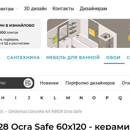
3D дизайн
Контакты
Дизайнерам
иентам
И
САНТЕХНИКА
МЕБЕЛЬ ДЛЯ ВАННОЙ
ОБОИ
Новинки
Портфолио дизайнеров
Отз
H
I
J
K
L
M
N
O
P
Q
rt
–
Cerdomus Concrete Art 94928 Ocra Safe
28 Ocra Safe 60x120 - керам