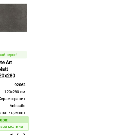
зайнеров!
e Art
Matt
20x280
92062
120x280 см
Керамогранит
Antracite
етон / цемент
ара:
Код товара:
овой молнии