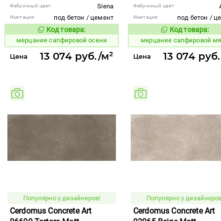
Siena
Фабричный цвет:
Фабричный цвет:
под бетон / цемент
под бетон / ц
Имитация:
Имитация:
Код товара:
Код товара:
978940
978931
Код товара:
Код то
мерцание сапфировой осени
мерцание сапфировой м
13 074 руб./м²
13 074 руб
Цена
Цена
Популярно у дизайнеров!
Популярно у дизайнеров
Cerdomus Concrete Art
Cerdomus Concrete Art