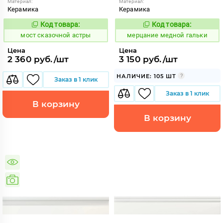
Материал:
Материал:
Керамика
Керамика
Код товара:
Код товара:
1026706
975515
Код:
Код:
мост сказочной астры
мерцание медной гальки
Цена
Цена
2 360 руб./шт
3 150 руб./шт
НАЛИЧИЕ: 105 ШТ
Заказ в 1 клик
Заказ в 1 клик
В корзину
В корзину