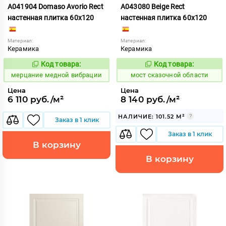
A041904 Domaso Avorio Rect
A043080 Beige Rect
настенная плитка 60x120
настенная плитка 60x120
Материал:
Материал:
Керамика
Керамика
Код товара:
Код товара:
975510
1026688
Код:
Код:
мерцание медной вибрации
мост сказочной области
Цена
Цена
6 110 руб./м²
8 140 руб./м²
НАЛИЧИЕ: 101.52 М²
Заказ в 1 клик
Заказ в 1 клик
В корзину
В корзину