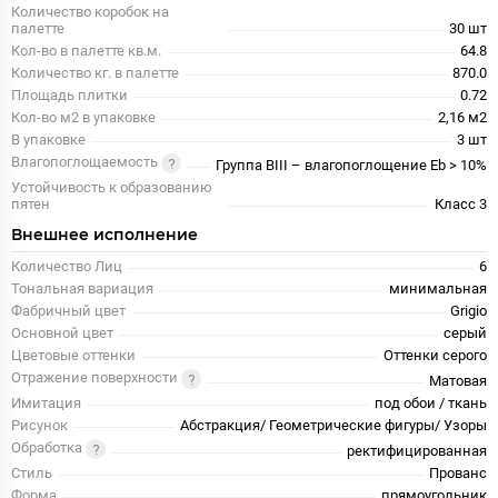
Количество коробок на
палетте
30 шт
Кол-во в палетте кв.м.
64.8
Количество кг. в палетте
870.0
Площадь плитки
0.72
Кол-во м2 в упаковке
2,16 м2
В упаковке
3 шт
Влагопоглощаемость
Группа BIII – влагопоглощение Eb > 10%
Устойчивость к образованию
пятен
Класс 3
Внешнее исполнение
Количество Лиц
6
Тональная вариация
минимальная
Фабричный цвет
Grigio
Основной цвет
серый
Цветовые оттенки
Оттенки серого
Отражение поверхности
Матовая
Имитация
под обои / ткань
Рисунок
Абстракция/ Геометрические фигуры/ Узоры
Обработка
ректифицированная
Стиль
Прованс
Форма
прямоугольник