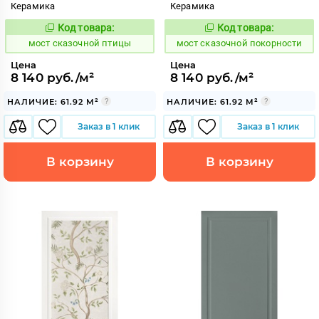
Керамика
Керамика
Код товара:
Код товара:
1026698
1026697
Код:
Код:
мост сказочной птицы
мост сказочной покорности
Цена
Цена
8 140 руб./м²
8 140 руб./м²
НАЛИЧИЕ: 61.92 М²
НАЛИЧИЕ: 61.92 М²
Заказ в 1 клик
Заказ в 1 клик
В корзину
В корзину