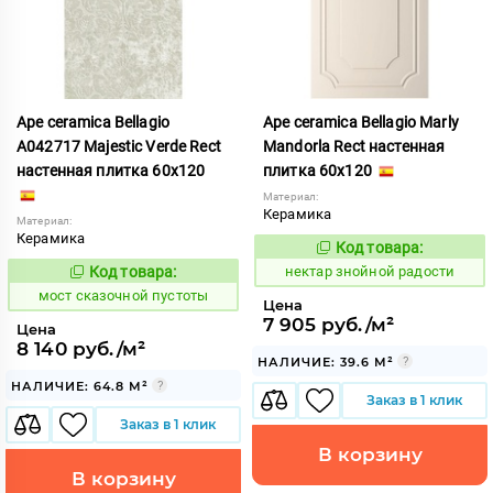
Ape ceramica Bellagio
Ape ceramica Bellagio Marly
A042717 Majestic Verde Rect
Mandorla Rect настенная
настенная плитка 60x120
плитка 60x120
Материал:
Керамика
Материал:
Керамика
Код товара:
1129077
Код:
Код товара:
нектар знойной радости
1026699
Код:
мост сказочной пустоты
Цена
7 905 руб./м²
Цена
8 140 руб./м²
НАЛИЧИЕ: 39.6 М²
НАЛИЧИЕ: 64.8 М²
Заказ в 1 клик
Заказ в 1 клик
В корзину
В корзину