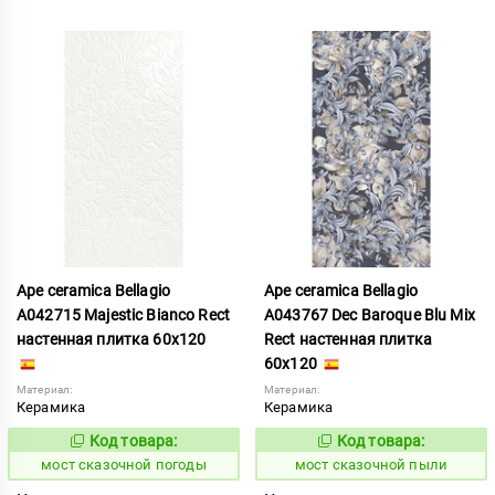
Ape ceramica Bellagio
Ape ceramica Bellagio
A042715 Majestic Bianco Rect
A043767 Dec Baroque Blu Mix
настенная плитка 60x120
Rect настенная плитка
60x120
Материал:
Материал:
Керамика
Керамика
Код товара:
Код товара:
1026696
1026701
Код:
Код:
мост сказочной погоды
мост сказочной пыли