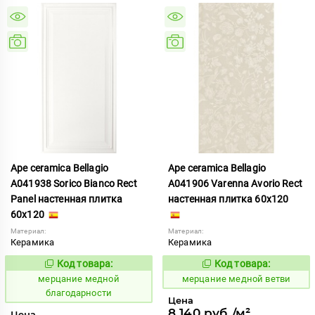
Ape ceramica Bellagio
Ape ceramica Bellagio
A041938 Sorico Bianco Rect
A041906 Varenna Avorio Rect
Panel настенная плитка
настенная плитка 60x120
60x120
Материал:
Материал:
Керамика
Керамика
Код товара:
Код товара:
975503
975509
Код:
Код:
мерцание медной
мерцание медной ветви
благодарности
Цена
8 140 руб./м²
Цена