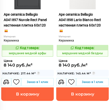
Ape ceramica Bellagio
Ape ceramica Bellagio
A041897 Nuvole Rect Panel
A041898 Lario Bianco Rect
настенная плитка 60x120
настенная плитка 60x120
Материал:
Материал:
Керамика
Керамика
Код товара:
Код товара:
975501
975502
Код:
Код:
мерцание медной арфы
мерцание медной бездны
Цена
Цена
8 140 руб./м²
8 140 руб./м²
НАЛИЧИЕ: 217.44 М²
НАЛИЧИЕ: 145.44 М²
Заказ в 1 клик
Заказ в 1 клик
В корзину
В корзину