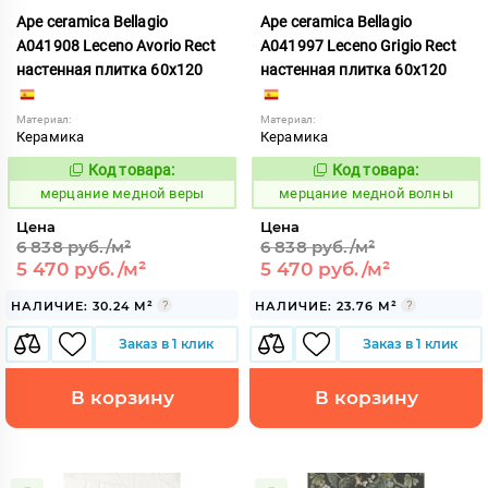
Ape ceramica Bellagio
Ape ceramica Bellagio
A041908 Leceno Avorio Rect
A041997 Leceno Grigio Rect
настенная плитка 60x120
настенная плитка 60x120
Материал:
Материал:
Керамика
Керамика
Код товара:
Код товара:
975508
975512
Код:
Код:
мерцание медной веры
мерцание медной волны
Цена
Цена
6 838 руб./м²
6 838 руб./м²
5 470 руб./м²
5 470 руб./м²
НАЛИЧИЕ: 30.24 М²
НАЛИЧИЕ: 23.76 М²
Заказ в 1 клик
Заказ в 1 клик
В корзину
В корзину