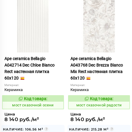
Ape ceramica Bellagio
Ape ceramica Bellagio
A042714 Dec Chloe Bianco
A043768 Dec Brezza Bianco
Rect настенная плитка
Mix Rect настенная плитка
60x120
60x120
Материал:
Материал:
Керамика
Керамика
Код товара:
Код товара:
1026690
1026702
Код:
Код:
мост сказочной осени
мост сказочной радости
Цена
Цена
8 140 руб./м²
8 140 руб./м²
НАЛИЧИЕ: 106.56 М²
НАЛИЧИЕ: 215.28 М²