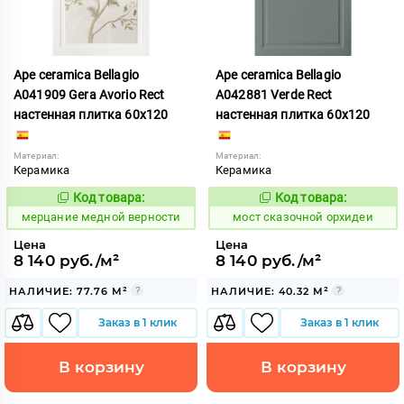
Ape ceramica Bellagio
Ape ceramica Bellagio
A041909 Gera Avorio Rect
A042881 Verde Rect
настенная плитка 60x120
настенная плитка 60x120
Материал:
Материал:
Керамика
Керамика
Код товара:
Код товара:
975506
1026689
Код:
Код:
мерцание медной верности
мост сказочной орхидеи
Цена
Цена
8 140 руб./м²
8 140 руб./м²
НАЛИЧИЕ: 77.76 М²
НАЛИЧИЕ: 40.32 М²
Заказ в 1 клик
Заказ в 1 клик
В корзину
В корзину