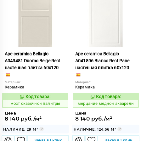
Ape ceramica Bellagio
Ape ceramica Bellagio
A043481 Duomo Beige Rect
A041896 Bianco Rect Panel
настенная плитка 60x120
настенная плитка 60x120
Материал:
Материал:
Керамика
Керамика
Код товара:
Код товара:
1026691
975500
Код:
Код:
мост сказочной палитры
мерцание медной акварели
Цена
Цена
8 140 руб./м²
8 140 руб./м²
НАЛИЧИЕ: 29 М²
НАЛИЧИЕ: 124.56 М²
Заказ в 1 клик
Заказ в 1 клик