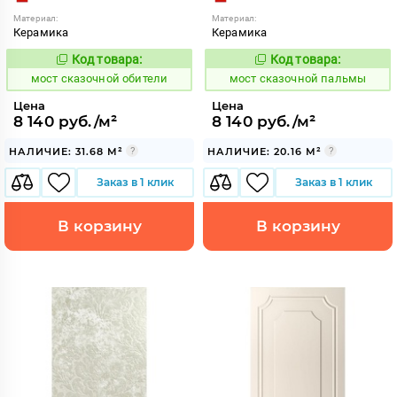
Материал:
Материал:
Керамика
Керамика
Код товара:
Код товара:
1026687
1026692
Код:
Код:
мост сказочной обители
мост сказочной пальмы
Цена
Цена
8 140 руб./м²
8 140 руб./м²
НАЛИЧИЕ: 31.68 М²
НАЛИЧИЕ: 20.16 М²
Заказ в 1 клик
Заказ в 1 клик
В корзину
В корзину