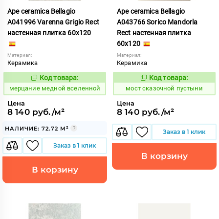
Ape ceramica Bellagio
Ape ceramica Bellagio
A041996 Varenna Grigio Rect
A043766 Sorico Mandorla
настенная плитка 60x120
Rect настенная плитка
60x120
Материал:
Материал:
Керамика
Керамика
Код товара:
Код товара:
975513
1026700
Код:
Код:
мерцание медной вселенной
мост сказочной пустыни
Цена
Цена
8 140 руб./м²
8 140 руб./м²
НАЛИЧИЕ: 72.72 М²
Заказ в 1 клик
Заказ в 1 клик
В корзину
В корзину