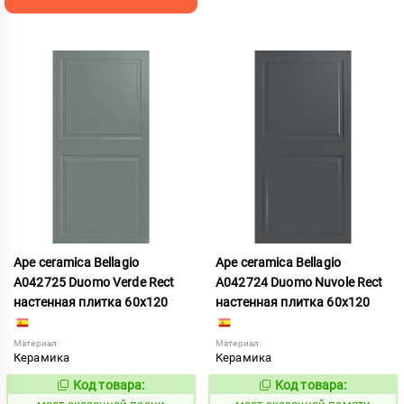
Ape ceramica Bellagio
Ape ceramica Bellagio
A042725 Duomo Verde Rect
A042724 Duomo Nuvole Rect
настенная плитка 60x120
настенная плитка 60x120
Материал:
Материал:
Керамика
Керамика
Код товара:
Код товара:
1026694
1026693
Код:
Код: