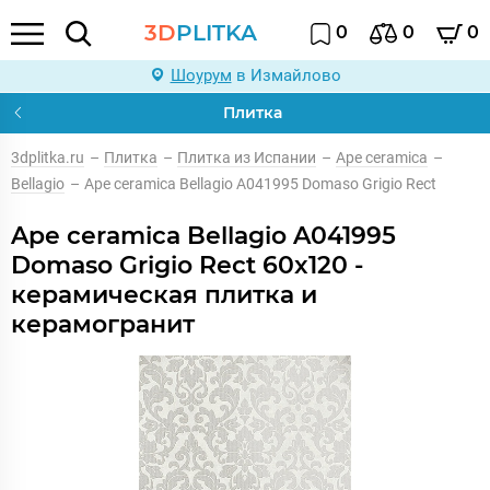
3D
PLITKA
0
0
0
Шоурум
в Измайлово
Плитка
3dplitka.ru
–
Плитка
–
Плитка из Испании
–
Ape ceramica
–
Bellagio
–
Ape ceramica Bellagio A041995 Domaso Grigio Rect
Ape ceramica Bellagio A041995
Domaso Grigio Rect 60x120 -
керамическая плитка и
керамогранит