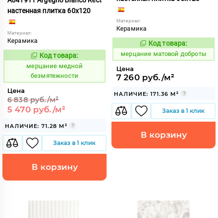
настенная плитка 60x120
Материал:
Керамика
Материал:
Керамика
Код товара:
975497
Код:
мерцание матовой доброты
Код товара:
975504
Код:
мерцание медной
Цена
безмятежности
7 260 руб./м²
Цена
НАЛИЧИЕ: 171.36 М²
6 838 руб./м²
5 470 руб./м²
Заказ в 1 клик
НАЛИЧИЕ: 71.28 М²
В корзину
Заказ в 1 клик
В корзину