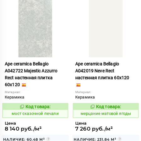
Ape ceramica Bellagio
Ape ceramica Bellagio
A042722 Majestic Azzurro
A042019 Neve Rect
Rect настенная плитка
настенная плитка 60x120
60x120
Материал:
Материал:
Керамика
Керамика
Код товара:
Код товара:
1026695
975499
Код:
Код:
мост сказочной печали
мерцание матовой ягоды
Цена
Цена
8 140 руб./м²
7 260 руб./м²
НАЛИЧИЕ: 60.48 М²
НАЛИЧИЕ: 231.84 М²