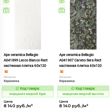
Ape ceramica Bellagio
Ape ceramica Bellagio
A041899 Lecco Bianco Rect
A041907 Careno Sera Rect
настенная плитка 60x120
настенная плитка 60x120
Материал:
Материал:
Керамика
Керамика
Код товара:
Код товара:
975505
975507
Код:
Код:
мерцание медной бури
мерцание медной высоты
Цена
Цена
8 140 руб./м²
8 140 руб./м²