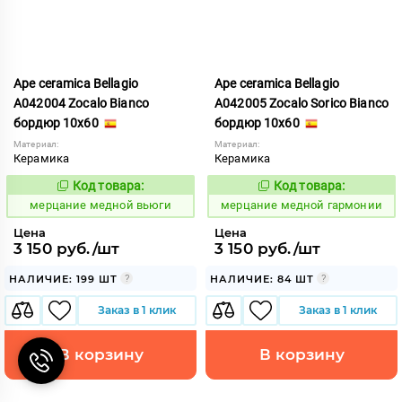
Ape ceramica Bellagio
Ape ceramica Bellagio
A042004 Zocalo Bianco
A042005 Zocalo Sorico Bianco
бордюр 10x60
бордюр 10x60
Материал:
Материал:
Керамика
Керамика
Код товара:
Код товара:
975514
975516
Код:
Код:
мерцание медной вьюги
мерцание медной гармонии
Цена
Цена
3 150 руб./шт
3 150 руб./шт
НАЛИЧИЕ: 199 ШТ
НАЛИЧИЕ: 84 ШТ
Заказ в 1 клик
Заказ в 1 клик
В корзину
В корзину