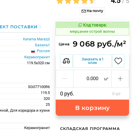
4.5
/ 5
На почту
Код товара:
977262
ЕКТ ПОСТАВКИ
1
Код товара:
мерцание острой волны
Kerama Marazzi
9 068 руб./м²
Цена
Базальт
Россия
Керамогранит
Заказать в 1
клик
119.5x320 см
м²
SG077100R6
119.5
0 руб.
0 шт
320
25
В корзину
иной, Для коридора и кухни
Керамогранит
СКЛАДСКАЯ ПРОГРАММА