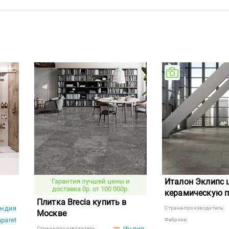
Италон Эклипс 
Гарантия лучшей цены и
доставка 0р. от 100 000р.
керамическую п
Плитка Brecia купить в
ндия
Страна-производитель:
Москве
aparet
Фабрика:
Индия
Страна-производитель: