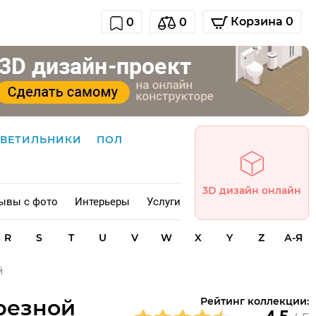
Корзина 0
0
0
СВЕТИЛЬНИКИ
ПОЛ
3D дизайн онлайн
ывы с фото
Интерьеры
Услуги
R
S
T
U
V
W
X
Y
Z
А-Я
й
резной
Рейтинг коллекции: