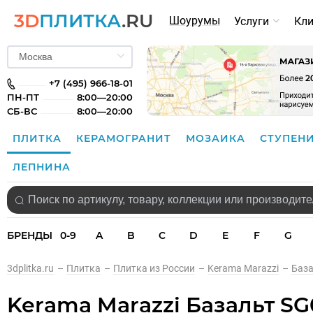
3D
ПЛИТКА
.RU
Шоурумы
Услуги
Кл
+7 (495) 966-18-01
ПН-ПТ
8:00—20:00
СБ-ВС
8:00—20:00
ПЛИТКА
КЕРАМОГРАНИТ
МОЗАИКА
СТУПЕН
ЛЕПНИНА
БРЕНДЫ
0-9
A
B
C
D
E
F
G
3dplitka.ru
–
Плитка
–
Плитка из России
–
Kerama Marazzi
–
Баз
Kerama Marazzi Базальт S