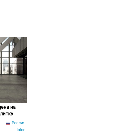
цена на
литку
Россия
Italon