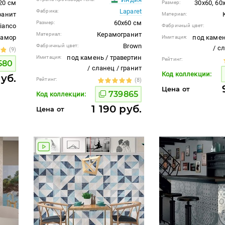
20 см
30x60, 60
Размер:
Laparet
Фабрика:
ранит
Материал:
60x60 см
Размер:
ianco
Фабричный цвет:
Керамогранит
Материал:
рамор
под камен
Имитация:
Brown
Фабричный цвет:
/ с
(9)
под камень / травертин
Имитация:
Рейтинг:
580
/ сланец / гранит
Код коллекции:
руб.
Рейтинг:
(8)
Цена от
739865
Код коллекции:
1 190 руб.
Цена от