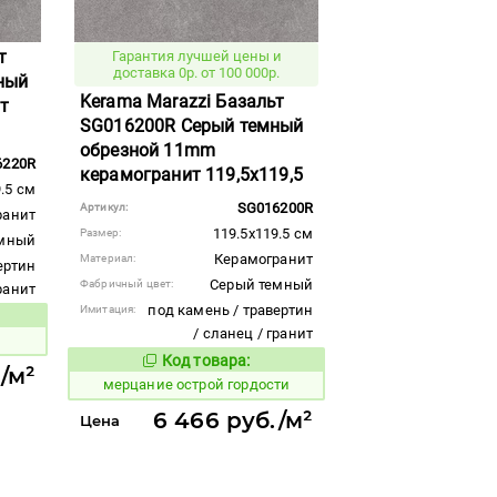
т
Гарантия лучшей цены и
доставка 0р. от 100 000р.
ный
Kerama Marazzi Базальт
т
SG016200R Серый темный
обрезной 11mm
6220R
керамогранит 119,5x119,5
.5 см
SG016200R
Артикул:
ранит
119.5x119.5 см
Размер:
емный
Керамогранит
Материал:
ертин
Серый темный
Фабричный цвет:
гранит
под камень / травертин
Имитация:
вара:
/ сланец / гранит
Код товара:
977268
Код товара:
/м²
мерцание острой гордости
6 466 руб./м²
Цена