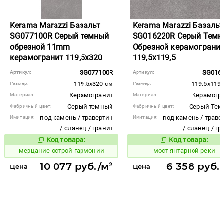
Kerama Marazzi Базальт
Kerama Marazzi Базаль
SG077100R Серый темный
SG016220R Серый Тем
обрезной 11mm
Обрезной керамограни
керамогранит 119,5x320
119,5x119,5
SG077100R
SG01
Артикул:
Артикул:
119.5x320 см
119.5x119
Размер:
Размер:
Керамогранит
Керамог
Материал:
Материал:
Серый темный
Серый Т
Фабричный цвет:
Фабричный цвет:
под камень / травертин
под камень / трав
Имитация:
Имитация:
/ сланец / гранит
/ сланец / 
Код товара:
Код товара:
977266
1031079
Код товара:
Код то
мерцание острой гармонии
мост янтарной реки
10 077 руб./м²
6 358 руб.
Цена
Цена