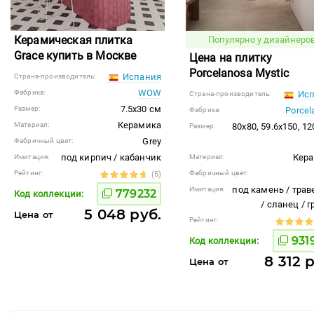
Керамическая плитка
Популярно у дизайнеров
Grace купить в Москве
Цена на плитку
Porcelanosa Mystic
Испания
Страна-производитель:
WOW
Фабрика:
Исп
Страна-производитель:
7.5x30 см
Размер:
Porcel
Фабрика:
Керамика
Материал:
80x80, 59.6x150, 1
Размер:
Grey
Фабричный цвет:
под кирпич / кабанчик
Кер
Имитация:
Материал:
Рейтинг:
Фабричный цвет:
(5)
под камень / трав
Имитация:
779232
Код коллекции:
/ сланец / 
5 048 руб.
Цена от
Рейтинг:
931
Код коллекции:
8 312 
Цена от