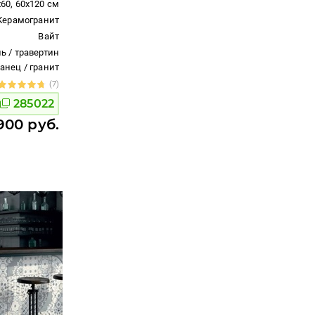
x60, 60x120 см
Керамогранит
Вайт
ь / травертин
ланец / гранит
(7)
285022
900 руб.