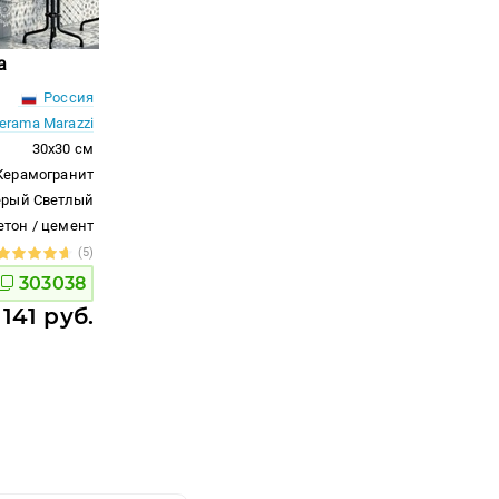
а
Россия
erama Marazzi
30x30 см
Керамогранит
ерый Светлый
етон / цемент
(5)
303038
 141 руб.