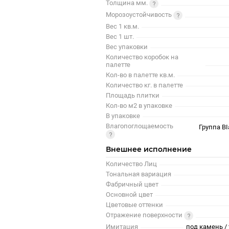
Толщина мм.
Морозоустойчивость
Вес 1 кв.м.
Вес 1 шт.
Вес упаковки
Количество коробок на
палетте
Кол-во в палетте кв.м.
Количество кг. в палетте
Площадь плитки
Кол-во м2 в упаковке
В упаковке
Влагопоглощаемость
Группа BI
Внешнее исполнение
Количество Лиц
Тональная вариация
Фабричный цвет
Основной цвет
Цветовые оттенки
Отражение поверхности
Имитация
под камень / 