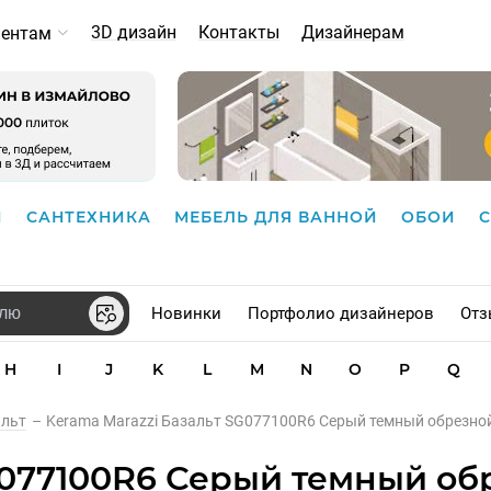
3D дизайн
Контакты
Дизайнерам
иентам
И
САНТЕХНИКА
МЕБЕЛЬ ДЛЯ ВАННОЙ
ОБОИ
Новинки
Портфолио дизайнеров
Отз
H
I
J
K
L
M
N
O
P
Q
альт
–
Kerama Marazzi Базальт SG077100R6 Серый темный обрезно
G077100R6 Серый темный об