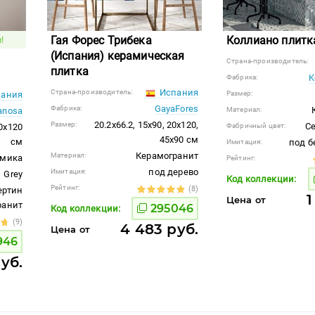
Гая Форес Трибека
Коллиано плитк
!
(Испания) керамическая
Страна-производитель:
плитка
K
Фабрика:
Испания
Страна-производитель:
ания
Размер:
GayaFores
Фабрика:
anosa
Материал:
20.2x66.2, 15x90, 20x120,
Размер:
С
20x120
Фабричный цвет:
45x90 см
см
под б
Имитация:
Керамогранит
Материал:
амика
Рейтинг:
под дерево
Имитация:
Grey
Код коллекции:
Рейтинг:
(8)
ертин
1
Цена от
гранит
295046
Код коллекции:
(9)
4 483 руб.
Цена от
946
руб.