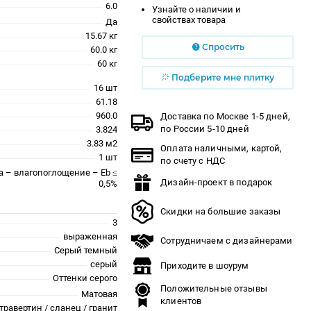
6.0
Узнайте о наличии и
свойствах товара
Да
15.67 кг
Спросить
60.0 кг
60 кг
Подберите мне плитку
16 шт
61.18
960.0
Доставка по Москве 1-5 дней,
по России 5-10 дней
3.824
3.83 м2
Оплата наличными, картой,
1 шт
по счету с НДС
a – влагопоглощение – Eb ≤
Дизайн-проект в подарок
0,5%
Скидки на большие заказы
3
выраженная
Сотрудничаем с дизайнерами
Серый темный
серый
Приходите в шоурум
Оттенки серого
Положительные отзывы
Матовая
клиентов
травертин / сланец / гранит