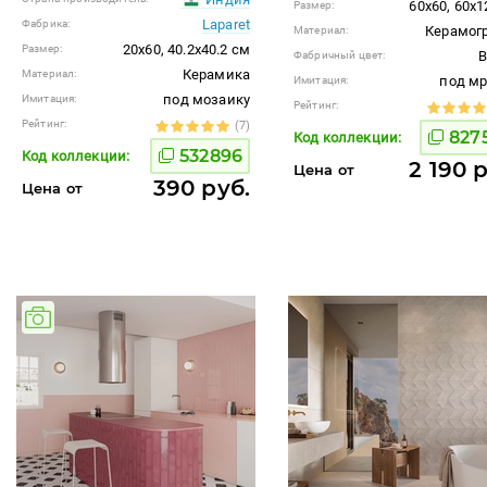
60x60, 60x1
Размер:
Laparet
Фабрика:
Керамог
Материал:
20x60, 40.2x40.2 см
Размер:
B
Фабричный цвет:
Керамика
Материал:
под м
Имитация:
под мозаику
Имитация:
Рейтинг:
Рейтинг:
(7)
827
Код коллекции:
532896
Код коллекции:
2 190 
Цена от
390 руб.
Цена от