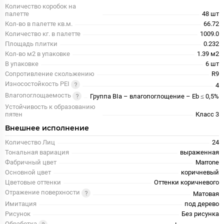
Количество коробок на
палетте
48 шт
Кол-во в палетте кв.м.
66.72
Количество кг. в палетте
1009.0
Площадь плитки
0.232
Кол-во м2 в упаковке
1.39 м2
В упаковке
6 шт
Сопротивление скольжению
R9
Износостойкость PEI
4
Влагопоглощаемость
Группа BIa – влагопоглощение – Eb ≤ 0,5%
Устойчивость к образованию
пятен
Класс 3
Внешнее исполнение
Количество Лиц
24
Тональная вариация
выраженная
Фабричный цвет
Marrone
Основной цвет
коричневый
Цветовые оттенки
Оттенки коричневого
Отражение поверхности
Матовая
Имитация
под дерево
Рисунок
Без рисунка