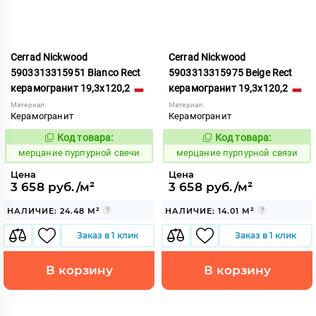
Cerrad Nickwood
Cerrad Nickwood
5903313315951 Bianco Rect
5903313315975 Beige Rect
керамогранит 19,3x120,2
керамогранит 19,3x120,2
Материал:
Материал:
Керамогранит
Керамогранит
Код товара:
Код товара:
978209
978211
Код:
Код:
мерцание пурпурной свечи
мерцание пурпурной связи
Цена
Цена
3 658 руб./м²
3 658 руб./м²
НАЛИЧИЕ: 24.48 М²
НАЛИЧИЕ: 14.01 М²
Заказ в 1 клик
Заказ в 1 клик
В корзину
В корзину