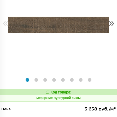
«
»
Код товара:
978213
Код:
мерцание пурпурной силы
3 658 руб./м²
Цена