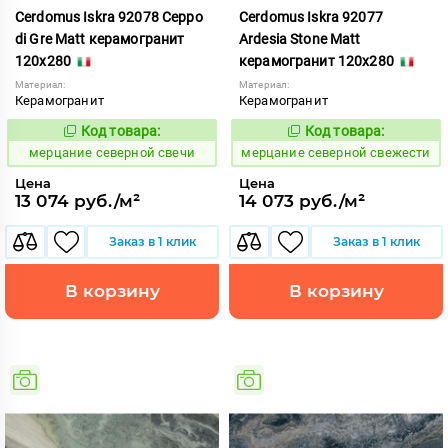
Cerdomus Iskra 92078 Ceppo
Cerdomus Iskra 92077
di Gre Matt керамогранит
Ardesia Stone Matt
120x280
керамогранит 120x280
Материал:
Материал:
Керамогранит
Керамогранит
Код товара:
Код товара:
979334
979333
Код:
Код:
мерцание северной свечи
мерцание северной свежести
Цена
Цена
13 074 руб./м²
14 073 руб./м²
Заказ в 1 клик
Заказ в 1 клик
В корзину
В корзину