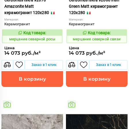
Amazonite Matt
Green Matt керамогранит
керамогранит 120x280
120x280
Материал:
Материал:
Керамогранит
Керамогранит
Код товара:
Код товара:
979332
979336
Код:
Код:
мерцание северной росы
мерцание северной связи
Цена
Цена
14 073 руб./м²
14 073 руб./м²
Заказ в 1 клик
Заказ в 1 клик
В корзину
В корзину