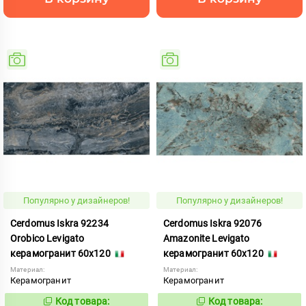
Популярно у дизайнеров!
Популярно у дизайнеров!
Cerdomus Iskra 92234
Cerdomus Iskra 92076
Orobico Levigato
Amazonite Levigato
керамогранит 60x120
керамогранит 60x120
Материал:
Материал:
Керамогранит
Керамогранит
Код товара:
Код товара:
979330
979325
Код:
Код: