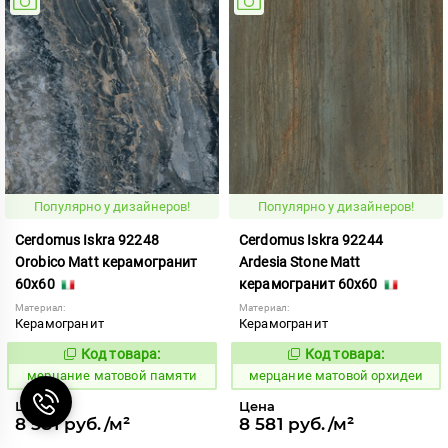
Популярно у дизайнеров!
Популярно у дизайнеров!
Cerdomus Iskra 92248
Cerdomus Iskra 92244
Orobico Matt керамогранит
Ardesia Stone Matt
60x60
керамогранит 60x60
Материал:
Материал:
Керамогранит
Керамогранит
Код товара:
Код товара:
975443
975439
Код:
Код:
мерцание матовой памяти
мерцание матовой орхидеи
Цена
Цена
8 581 руб./м²
8 581 руб./м²