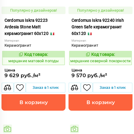
Популярно у дизайнеров!
Популярно у дизайнеров!
Cerdomus Iskra 92223
Cerdomus Iskra 92240 Irish
Ardesia Stone Matt
Green Safe керамогранит
керамогранит 60x120
60x120
Материал:
Материал:
Керамогранит
Керамогранит
Код товара:
Код товара:
975446
979322
Код:
Код:
мерцание матовой погоды
мерцание северной покорности
Цена
Цена
9 629 руб./м²
9 570 руб./м²
Заказ в 1 клик
Заказ в 1 клик
В корзину
В корзину