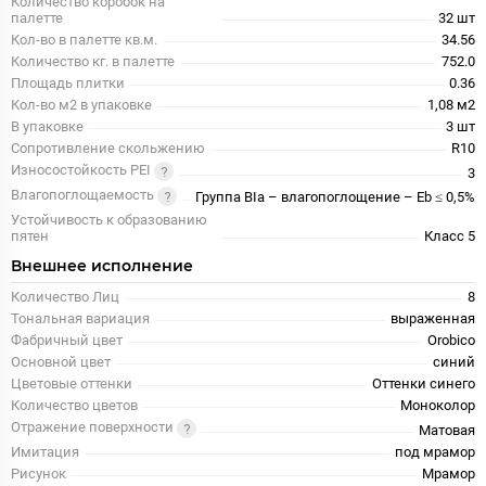
Количество коробок на
палетте
32 шт
Кол-во в палетте кв.м.
34.56
Количество кг. в палетте
752.0
Площадь плитки
0.36
Кол-во м2 в упаковке
1,08 м2
В упаковке
3 шт
Сопротивление скольжению
R10
Износостойкость PEI
3
Влагопоглощаемость
Группа BIa – влагопоглощение – Eb ≤ 0,5%
Устойчивость к образованию
пятен
Класс 5
Внешнее исполнение
Количество Лиц
8
Тональная вариация
выраженная
Фабричный цвет
Orobico
Основной цвет
синий
Цветовые оттенки
Оттенки синего
Количество цветов
Моноколор
Отражение поверхности
Матовая
Имитация
под мрамор
Рисунок
Мрамор