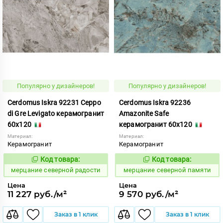
Популярно у дизайнеров!
Популярно у дизайнеров!
Cerdomus Iskra 92231 Ceppo
Cerdomus Iskra 92236
di Gre Levigato керамогранит
Amazonite Safe
60x120
керамогранит 60x120
Материал:
Материал:
Керамогранит
Керамогранит
Код товара:
Код товара:
979327
979318
Код:
Код:
мерцание северной радости
мерцание северной памяти
Цена
Цена
11 227 руб./м²
9 570 руб./м²
Заказ в 1 клик
Заказ в 1 клик