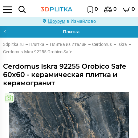
3D
PLITKA
0
0
0
Шоурум
в Измайлово
Плитка
3dplitka.ru
–
Плитка
–
Плитка из Италии
–
Cerdomus
–
Iskra
–
Cerdomus Iskra 92255 Orobico Safe
Cerdomus Iskra 92255 Orobico Safe
60x60 - керамическая плитка и
керамогранит