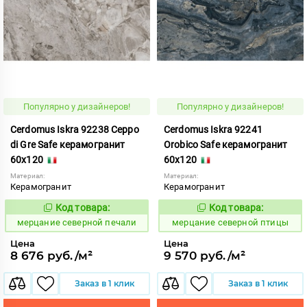
Популярно у дизайнеров!
Популярно у дизайнеров!
Cerdomus Iskra 92238 Ceppo
Cerdomus Iskra 92241
di Gre Safe керамогранит
Orobico Safe керамогранит
60x120
60x120
Материал:
Материал:
Керамогранит
Керамогранит
Код товара:
Код товара:
979320
979323
Код:
Код:
мерцание северной печали
мерцание северной птицы
Цена
Цена
8 676 руб./м²
9 570 руб./м²
Заказ в 1 клик
Заказ в 1 клик