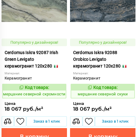
Популярно у дизайнеров!
Популярно у дизайнеров!
Cerdomus Iskra 92087 Irish
Cerdomus Iskra 92088
Green Levigato
Orobico Levigato
керамогранит 120x280
керамогранит 120x280
Материал:
Материал:
Керамогранит
Керамогранит
Код товара:
Код товара:
979343
979344
Код:
Код:
мерцание северной скромности
мерцание северной скуки
Цена
Цена
18 067 руб./м²
18 067 руб./м²
Заказ в 1 клик
Заказ в 1 клик
В корзину
В корзину