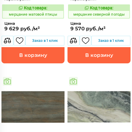
Код товара:
Код товара:
975448
979321
Код:
Код:
мерцание матовой птицы
мерцание северной погоды
Цена
Цена
9 629 руб./м²
9 570 руб./м²
Заказ в 1 клик
Заказ в 1 клик
В корзину
В корзину