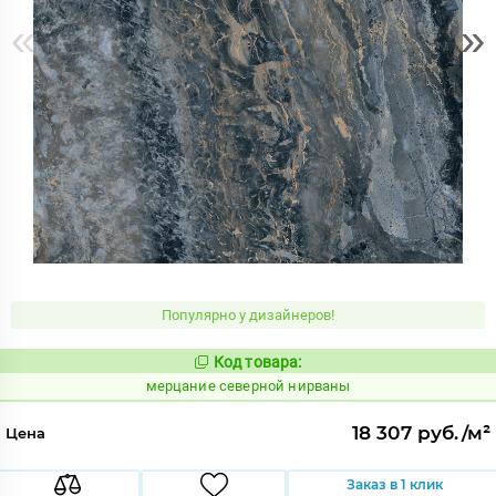
«
»
Популярно у дизайнеров!
Код товара:
979309
Код:
мерцание северной нирваны
18 307 руб./м²
Цена
Заказ в 1 клик