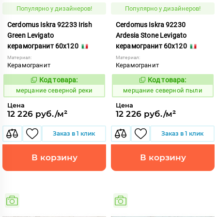
Популярно у дизайнеров!
Популярно у дизайнеров!
Cerdomus Iskra 92233 Irish
Cerdomus Iskra 92230
Green Levigato
Ardesia Stone Levigato
керамогранит 60x120
керамогранит 60x120
Материал:
Материал:
Керамогранит
Керамогранит
Код товара:
Код товара:
979329
979326
Код:
Код:
мерцание северной реки
мерцание северной пыли
Цена
Цена
12 226 руб./м²
12 226 руб./м²
Заказ в 1 клик
Заказ в 1 клик
В корзину
В корзину