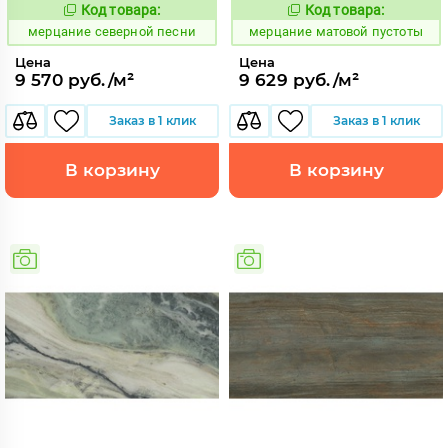
Код товара:
Код товара:
979319
975449
Код:
Код:
мерцание северной песни
мерцание матовой пустоты
Цена
Цена
9 570 руб./м²
9 629 руб./м²
Заказ в 1 клик
Заказ в 1 клик
В корзину
В корзину