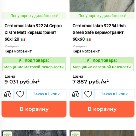
Популярно у дизайнеров!
Популярно у дизайнеров!
Cerdomus Iskra 92224 Ceppo
Cerdomus Iskra 92254 Irish
Di Gre Matt керамогранит
Green Safe керамогранит
60x120
60x60
Материал:
Материал:
Керамогранит
Керамогранит
Код товара:
Код товара:
975447
979308
Код:
Код:
мерцание матовой покорности
мерцание северной нежности
Цена
Цена
9 031 руб./м²
7 887 руб./м²
Заказ в 1 клик
Заказ в 1 клик
В корзину
В корзину