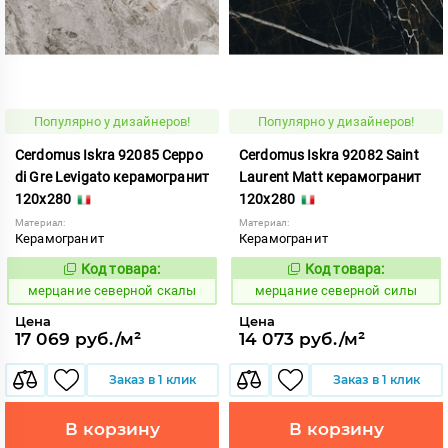
Популярно у дизайнеров!
Популярно у дизайнеров!
Cerdomus Iskra 92085 Ceppo
Cerdomus Iskra 92082 Saint
di Gre Levigato керамогранит
Laurent Matt керамогранит
120x280
120x280
Материал:
Материал:
Керамогранит
Керамогранит
Код товара:
Код товара:
979341
979338
Код:
Код:
мерцание северной скалы
мерцание северной силы
Цена
Цена
17 069 руб./м²
14 073 руб./м²
Заказ в 1 клик
Заказ в 1 клик
В корзину
В корзину