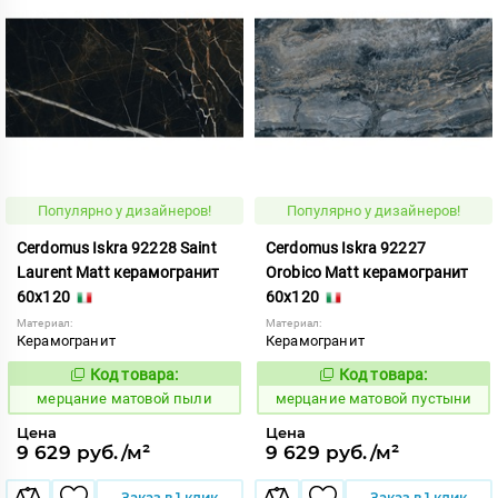
Популярно у дизайнеров!
Популярно у дизайнеров!
Cerdomus Iskra 92228 Saint
Cerdomus Iskra 92227
Laurent Matt керамогранит
Orobico Matt керамогранит
60x120
60x120
Материал:
Материал:
Керамогранит
Керамогранит
Код товара:
Код товара:
975451
975450
Код:
Код:
мерцание матовой пыли
мерцание матовой пустыни
Цена
Цена
9 629 руб./м²
9 629 руб./м²
Заказ в 1 клик
Заказ в 1 клик