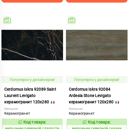
Популярно у дизайнеров!
Популярно у дизайнеров!
Cerdomus Iskra 92089 Saint
Cerdomus Iskra 92084
Laurent Levigato
Ardesia Stone Levigato
керамогранит 120x280
керамогранит 120x280
Материал:
Материал:
Керамогранит
Керамогранит
Код товара:
Код товара:
979345
979340
Код:
Код:
мерцание северной сладости
мерцание северной сказки