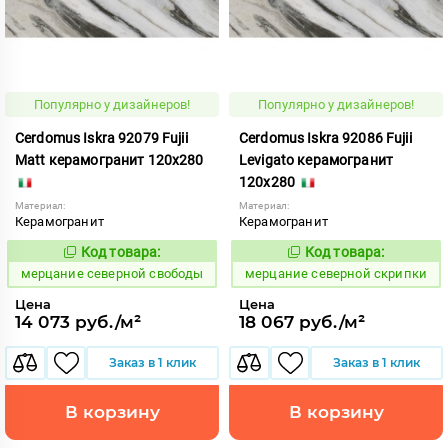
Популярно у дизайнеров!
Популярно у дизайнеров!
Cerdomus Iskra 92079 Fujii
Cerdomus Iskra 92086 Fujii
Matt керамогранит 120x280
Levigato керамогранит
120x280
Материал:
Материал:
Керамогранит
Керамогранит
Код товара:
Код товара:
979335
979342
Код:
Код:
мерцание северной свободы
мерцание северной скрипки
Цена
Цена
14 073 руб./м²
18 067 руб./м²
Заказ в 1 клик
Заказ в 1 клик
В корзину
В корзину