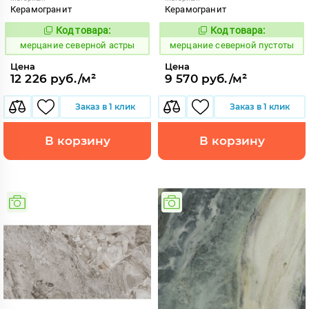
Керамогранит
Керамогранит
Код товара:
Код товара:
979331
979324
Код:
Код:
мерцание северной астры
мерцание северной пустоты
Цена
Цена
12 226 руб./м²
9 570 руб./м²
Заказ в 1 клик
Заказ в 1 клик
В корзину
В корзину