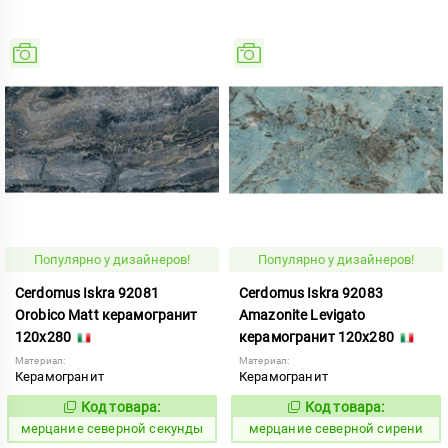
Популярно у дизайнеров!
Популярно у дизайнеров!
Cerdomus Iskra 92081
Cerdomus Iskra 92083
Orobico Matt керамогранит
Amazonite Levigato
120x280
керамогранит 120x280
Материал:
Материал:
Керамогранит
Керамогранит
Код товара:
Код товара:
979337
979339
Код:
Код:
мерцание северной секунды
мерцание северной сирени