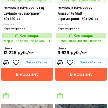
Популярно у дизайнеров!
Популярно у дизайнеров!
Cerdomus Iskra 92232 Fujii
Cerdomus Iskra 92222
Levigato керамогранит
Amazonite Matt
60x120
керамогранит 60x120
Материал:
Материал:
Керамогранит
Керамогранит
Код товара:
Код товара:
979328
975445
Код:
Код:
мерцание северной раковины
мерцание матовой печали
Цена
Цена
12 226 руб./м²
9 629 руб./м²
Заказ в 1 клик
Заказ в 1 клик
В корзину
В корзину