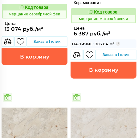
Керамогранит
Код товара:
979488
Код:
Код товара:
975459
мерцание серебряной феи
Код:
мерцание матовой свечи
Цена
Цена
13 074 руб./м²
6 387 руб./м²
Заказ в 1 клик
НАЛИЧИЕ: 303.84 М²
Заказ в 1 клик
В корзину
В корзину