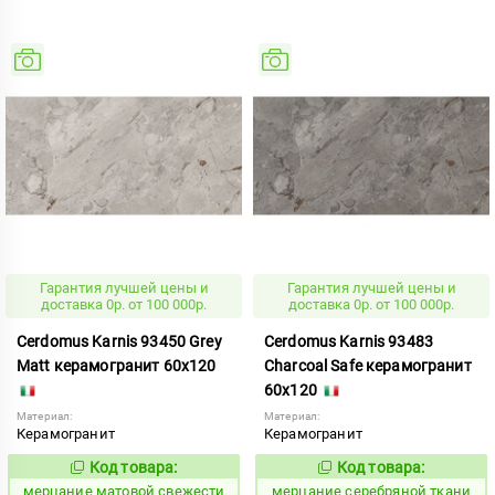
Гарантия лучшей цены и
Гарантия лучшей цены и
доставка 0р. от 100 000р.
доставка 0р. от 100 000р.
Cerdomus Karnis 93450 Grey
Cerdomus Karnis 93483
Matt керамогранит 60x120
Charcoal Safe керамогранит
60x120
Материал:
Материал:
Керамогранит
Керамогранит
Код товара:
Код товара:
975458
979480
Код:
Код:
мерцание матовой свежести
мерцание серебряной ткани