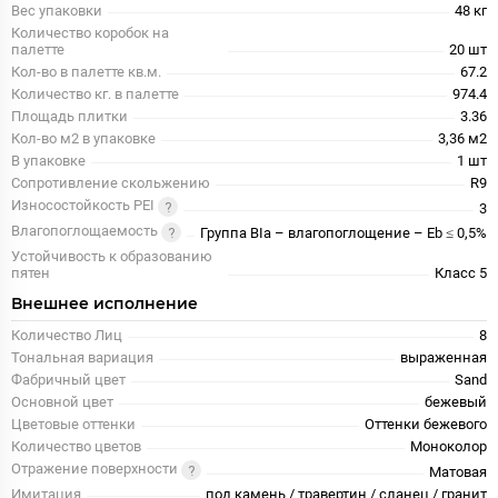
Вес упаковки
48 кг
Количество коробок на
палетте
20 шт
Кол-во в палетте кв.м.
67.2
Количество кг. в палетте
974.4
Площадь плитки
3.36
Кол-во м2 в упаковке
3,36 м2
В упаковке
1 шт
Сопротивление скольжению
R9
Износостойкость PEI
3
Влагопоглощаемость
Группа BIa – влагопоглощение – Eb ≤ 0,5%
Устойчивость к образованию
пятен
Класс 5
Внешнее исполнение
Количество Лиц
8
Тональная вариация
выраженная
Фабричный цвет
Sand
Основной цвет
бежевый
Цветовые оттенки
Оттенки бежевого
Количество цветов
Моноколор
Отражение поверхности
Матовая
Имитация
под камень / травертин / сланец / гранит