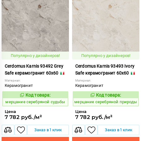
Популярно у дизайнеров!
Популярно у дизайнеров!
Cerdomus Karnis 93492 Grey
Cerdomus Karnis 93493 Ivory
Safe керамогранит 60x60
Safe керамогранит 60x60
Материал:
Материал:
Керамогранит
Керамогранит
Код товара:
Код товара:
979474
979475
Код:
Код:
мерцание серебряной судьбы
мерцание серебряной природы
Цена
Цена
7 782 руб./м²
7 782 руб./м²
Заказ в 1 клик
Заказ в 1 клик