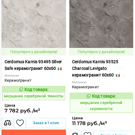
Популярно у дизайнеров!
Популярно у дизайнеров!
Cerdomus Karnis 93495 Silver
Cerdomus Karnis 93525
Safe керамогранит 60x60
Charcoal Levigato
керамогранит 60x60
Материал:
Керамогранит
Материал:
Керамогранит
Код товара:
979477
Код:
мерцание серебряной темноты
Код товара:
979468
Код:
мерцание серебряной
Цена
скромности
7 782 руб./м²
Цена
11 178 руб./м²
Заказ в 1 клик