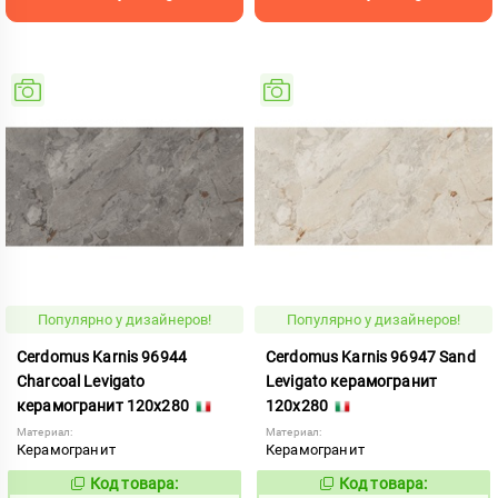
Популярно у дизайнеров!
Популярно у дизайнеров!
Cerdomus Karnis 96944
Cerdomus Karnis 96947 Sand
Charcoal Levigato
Levigato керамогранит
керамогранит 120x280
120x280
Материал:
Материал:
Керамогранит
Керамогранит
Код товара:
Код товара:
979491
979494
Код:
Код: