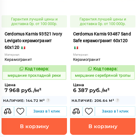
Гарантия лучшей цены и
Гарантия лучшей цены и
доставка 0р. от 100 000р.
доставка 0р. от 100 000р.
Cerdomus Karnis 93521 Ivory
Cerdomus Karnis 93487 Sand
Levigato керамогранит
Safe керамогранит 60x120
60x120
Материал:
Материал:
Керамогранит
Керамогранит
Код товара:
Код товара:
977954
979483
Код:
Код:
мерцание прохладной реки
мерцание серебряной тропы
Цена
Цена
7 968 руб./м²
6 387 руб./м²
НАЛИЧИЕ: 144.72 М²
НАЛИЧИЕ: 206.64 М²
Заказ в 1 клик
Заказ в 1 клик
В корзину
В корзину