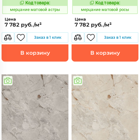
Код товара:
Код товара:
975456
975457
Код:
Код:
мерцание матовой астры
мерцание матовой росы
Цена
Цена
7 782 руб./м²
7 782 руб./м²
Заказ в 1 клик
Заказ в 1 клик
В корзину
В корзину