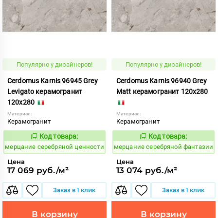
Популярно у дизайнеров!
Популярно у дизайнеров!
Cerdomus Karnis 96945 Grey
Cerdomus Karnis 96940 Grey
Levigato керамогранит
Matt керамогранит 120x280
120x280
Материал:
Материал:
Керамогранит
Керамогранит
Код товара:
Код товара:
979492
979487
Код:
Код:
мерцание серебряной ценности
мерцание серебряной фантазии
Цена
Цена
17 069 руб./м²
13 074 руб./м²
Заказ в 1 клик
Заказ в 1 клик
В корзину
В корзину