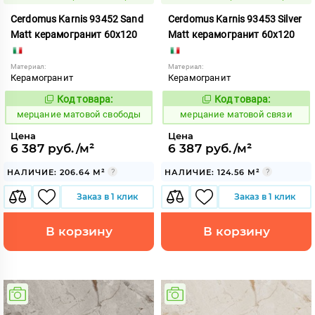
Cerdomus Karnis 93452 Sand
Cerdomus Karnis 93453 Silver
Matt керамогранит 60x120
Matt керамогранит 60x120
Материал:
Материал:
Керамогранит
Керамогранит
Код товара:
Код товара:
975460
975461
Код:
Код:
мерцание матовой свободы
мерцание матовой связи
Цена
Цена
6 387 руб./м²
6 387 руб./м²
НАЛИЧИЕ: 206.64 М²
НАЛИЧИЕ: 124.56 М²
Заказ в 1 клик
Заказ в 1 клик
В корзину
В корзину