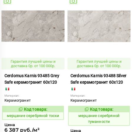
Гарантия лучшей цены и
Гарантия лучшей цены и
доставка 0р. от 100 000р.
доставка 0р. от 100 000р.
Cerdomus Karnis 93485 Grey
Cerdomus Karnis 93488 Silver
Safe керамогранит 60x120
Safe керамогранит 60x120
Материал:
Материал:
Керамогранит
Керамогранит
Код товара:
Код товара:
979481
979484
Код:
Код:
мерцание серебряной тоски
мерцание серебряной
туманности
Цена
6 387 руб./м²
Цена