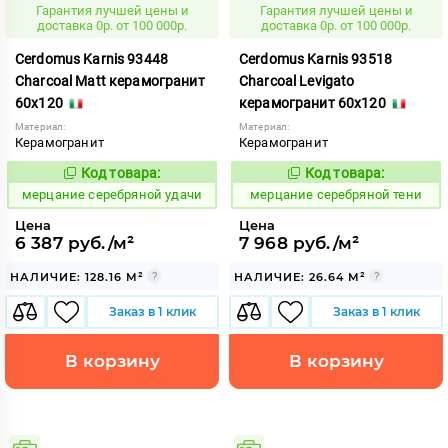
Гарантия лучшей цены и
Гарантия лучшей цены и
доставка 0р. от 100 000р.
доставка 0р. от 100 000р.
Cerdomus Karnis 93448
Cerdomus Karnis 93518
Charcoal Matt керамогранит
Charcoal Levigato
60x120
керамогранит 60x120
Материал:
Материал:
Керамогранит
Керамогранит
Код товара:
Код товара:
979485
979478
Код:
Код:
мерцание серебряной удачи
мерцание серебряной тени
Цена
Цена
6 387 руб./м²
7 968 руб./м²
НАЛИЧИЕ: 128.16 М²
НАЛИЧИЕ: 26.64 М²
Заказ в 1 клик
Заказ в 1 клик
В корзину
В корзину