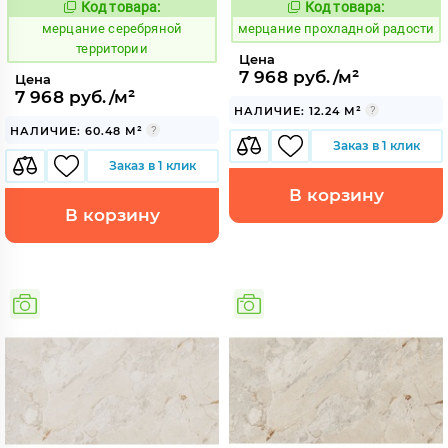
Код товара:
Код товара:
979479
977952
Код:
Код:
мерцание серебряной
мерцание прохладной радости
территории
Цена
7 968 руб./м²
Цена
7 968 руб./м²
НАЛИЧИЕ: 12.24 М²
НАЛИЧИЕ: 60.48 М²
Заказ в 1 клик
Заказ в 1 клик
В корзину
В корзину