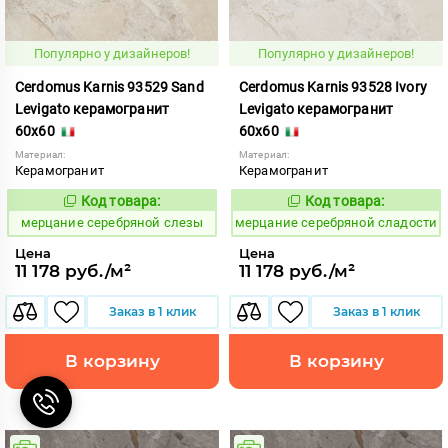
Популярно у дизайнеров!
Популярно у дизайнеров!
Cerdomus Karnis 93529 Sand
Cerdomus Karnis 93528 Ivory
Levigato керамогранит
Levigato керамогранит
60x60
60x60
Материал:
Материал:
Керамогранит
Керамогранит
Код товара:
Код товара:
979471
979470
Код:
Код:
мерцание серебряной слезы
мерцание серебряной сладости
Цена
Цена
11 178 руб./м²
11 178 руб./м²
Заказ в 1 клик
Заказ в 1 клик
В корзину
В корзину