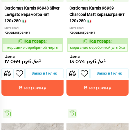
Cerdomus Karnis 96948 Silver
Cerdomus Karnis 96939
Levigato керамогранит
Charcoal Matt керамогранит
120x280
120x280
Материал:
Материал:
Керамогранит
Керамогранит
Код товара:
Код товара:
979495
979486
Код:
Код:
мерцание серебряной черты
мерцание серебряной улыбки
Цена
Цена
17 069 руб./м²
13 074 руб./м²
Заказ в 1 клик
Заказ в 1 клик
В корзину
В корзину