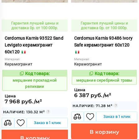
Гарантия лучшей цены и
Гарантия лучшей цены и
доставка 0р. от 100 000р.
доставка 0р. от 100 000р.
Cerdomus Karnis 93522 Sand
Cerdomus Karnis 93486 Ivory
Levigato керамогранит
Safe керамогранит 60x120
60x120
Материал:
Материал:
Керамогранит
Керамогранит
Код товара:
Код товара:
977955
979482
Код:
Код:
мерцание прохладной
мерцание серебряной травы
реликвии
Цена
6 387 руб./м²
Цена
7 968 руб./м²
НАЛИЧИЕ: 71.28 М²
НАЛИЧИЕ: 130.32 М²
Заказ в 1 клик
Заказ в 1 клик
В корзину
В корзину