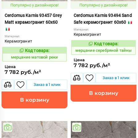
Популярно у дизайнеров!
Популярно у дизайнеров!
Cerdomus Karnis 93457 Grey
Cerdomus Karnis 93494 Sand
Matt керамогранит 60x60
Safe керамогранит 60x60
Материал:
Керамогранит
Материал:
Керамогранит
Код товара:
979476
Код:
Код товара:
мерцание серебряной тайны
975454
Код:
мерцание матовой реки
Цена
7 782 руб./м²
Цена
7 782 руб./м²
Заказ в 1 клик
Заказ в 1 клик
В корзину
В корзину