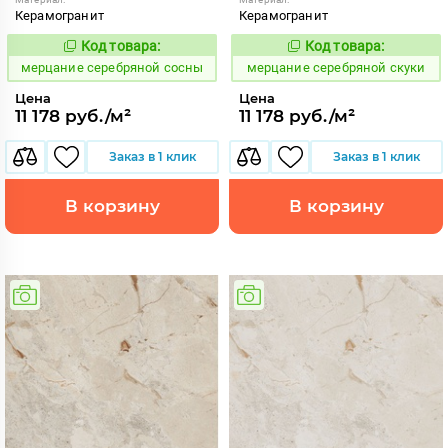
Керамогранит
Керамогранит
Код товара:
Код товара:
979472
979469
Код:
Код:
мерцание серебряной сосны
мерцание серебряной скуки
Цена
Цена
11 178 руб./м²
11 178 руб./м²
Заказ в 1 клик
Заказ в 1 клик
В корзину
В корзину