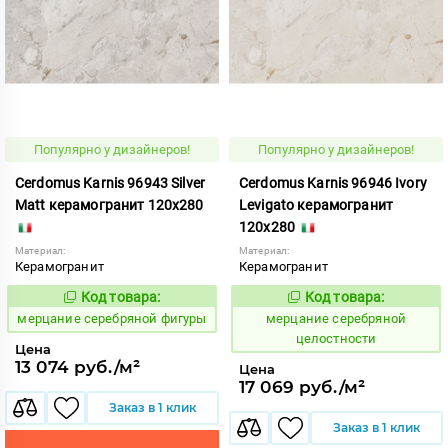
Популярно у дизайнеров!
Популярно у дизайнеров!
Cerdomus Karnis 96943 Silver
Cerdomus Karnis 96946 Ivory
Matt керамогранит 120x280
Levigato керамогранит
120x280
Материал:
Материал:
Керамогранит
Керамогранит
Код товара:
Код товара:
979490
979493
Код:
Код:
мерцание серебряной фигуры
мерцание серебряной
целостности
Цена
13 074 руб./м²
Цена
17 069 руб./м²
Заказ в 1 клик
Заказ в 1 клик