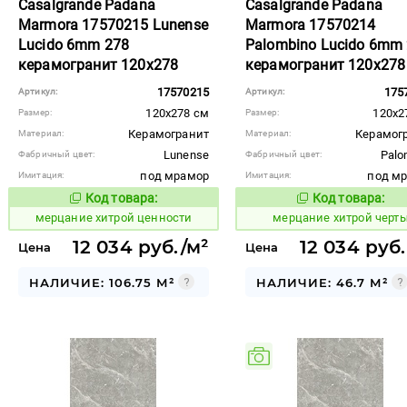
Casalgrande Padana
Casalgrande Padana
Marmora 17570215 Lunense
Marmora 17570214
Lucido 6mm 278
Palombino Lucido 6mm
керамогранит 120x278
керамогранит 120x278
17570215
175
Артикул:
Артикул:
120x278 см
120x2
Размер:
Размер:
Керамогранит
Керамог
Материал:
Материал:
Lunense
Palo
Фабричный цвет:
Фабричный цвет:
под мрамор
под м
Имитация:
Имитация:
Код товара:
Код товара:
982867
982870
Код товара:
Код то
мерцание хитрой ценности
мерцание хитрой черт
12 034 руб./м²
12 034 руб.
Цена
Цена
НАЛИЧИЕ: 106.75 М²
НАЛИЧИЕ: 46.7 М²