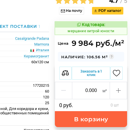
4.7
/ 5
На почту
PDF каталог
Код товара:
982873
ЕКТ ПОСТАВКИ
1
Код товара:
мерцание хитрой юности
Casalgrande Padana
9 984 руб./м²
Цена
Marmora
Италия
Керамогранит
НАЛИЧИЕ: 106.56 М²
60x120 см
Заказать в 1
клик
17720215
м²
60
120
25
0 руб.
0 шт
ной, Для коридора и кухни,
 общественных помещений
В корзину