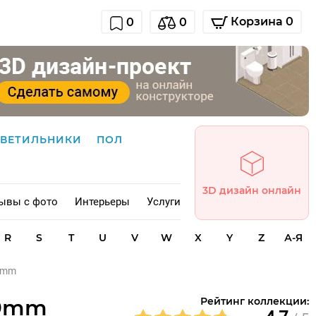
Корзина 0
0
0
СВЕТИЛЬНИКИ
ПОЛ
3D дизайн онлайн
ывы с фото
Интерьеры
Услуги
R
S
T
U
V
W
X
Y
Z
А-Я
 9mm
 9mm
Рейтинг коллекции: