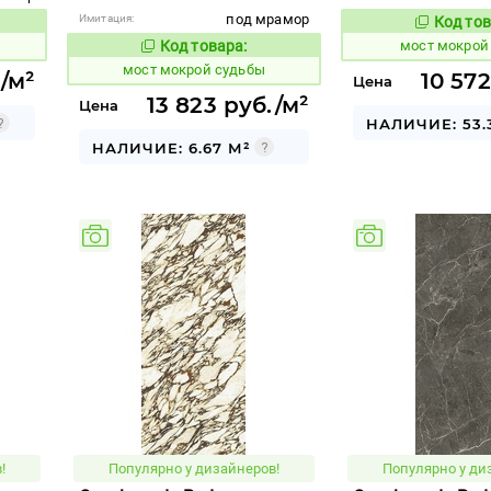
под мрамор
Имитация:
Код тов
1022976
вара:
Код товара:
мост мокрой
1022974
Код товара:
мост мокрой судьбы
./м²
10 572
Цена
13 823 руб./м²
Цена
НАЛИЧИЕ: 53.
НАЛИЧИЕ: 6.67 М²
!
Популярно у дизайнеров!
Популярно у ди