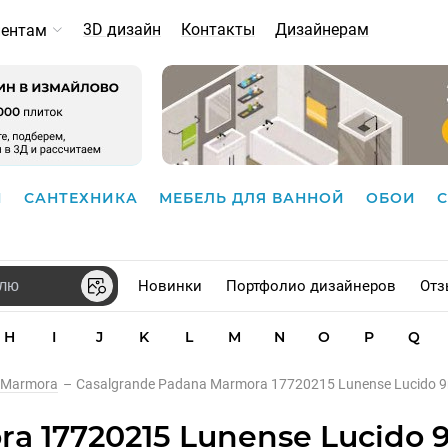
3D дизайн
Контакты
Дизайнерам
иентам
И
САНТЕХНИКА
МЕБЕЛЬ ДЛЯ ВАННОЙ
ОБОИ
Новинки
Портфолио дизайнеров
Отз
H
I
J
K
L
M
N
O
P
Q
Marmora
–
Casalgrande Padana Marmora 17720215 Lunense Lucido
ra 17720215 Lunense Lucido