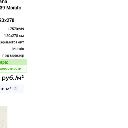
ana
39 Morato
20x278
17570239
120x278 см
Керамогранит
Morato
под мрамор
ара:
Код товара:
целостности
 руб./м²
06 М²