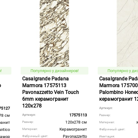
!
Популярно у дизайнеров!
Популярно у ди
Casalgrande Padana
Casalgrande Pad
o
Marmora 17575113
Marmora 175700
Pavonazzetto Vein Touch
Palombino Hon
6mm керамогранит
керамогранит 1
120x278
75127
Артикул:
17575113
78 см
Артикул:
Размер:
120x278 см
ранит
Размер:
Материал:
Керамогранит
Antico
Материал:
Фабричный цвет:
Pavonazzetto
рамор
Фабричный цвет:
Имитация: