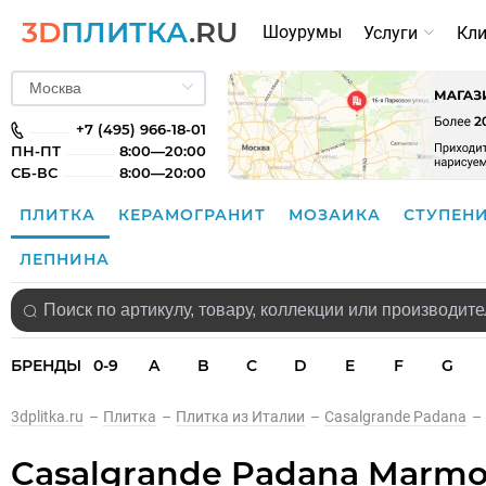
3D
ПЛИТКА
.RU
Шоурумы
Услуги
Кл
+7 (495) 966-18-01
ПН-ПТ
8:00—20:00
СБ-ВС
8:00—20:00
ПЛИТКА
КЕРАМОГРАНИТ
МОЗАИКА
СТУПЕН
ЛЕПНИНА
БРЕНДЫ
0-9
A
B
C
D
E
F
G
3dplitka.ru
–
Плитка
–
Плитка из Италии
–
Casalgrande Padana
–
Casalgrande Padana Marmo