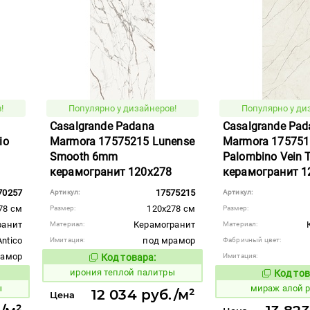
!
Популярно у дизайнеров!
Популярно у ди
Casalgrande Padana
Casalgrande Pad
io
Marmora 17575215 Lunense
Marmora 175751
Smooth 6mm
Palombino Vein
керамогранит 120x278
керамогранит 1
70257
17575215
Артикул:
Артикул:
78 см
120x278 см
Размер:
Размер:
ранит
Керамогранит
Материал:
Материал:
Antico
под мрамор
Имитация:
Фабричный цвет:
рамор
Код товара:
Имитация:
1106316
Код товара:
ирония теплой палитры
Код тов
984577
вара:
ы
мираж алой 
12 034 руб./м²
Цена