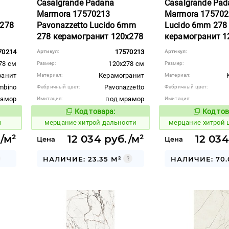
Casalgrande Padana
Casalgrande Pad
Marmora 17570213
Marmora 175702
 278
Pavonazzetto Lucido 6mm
Lucido 6mm 278
278 керамогранит 120x278
керамогранит 1
70214
17570213
Артикул:
Артикул:
78 см
120x278 см
Размер:
Размер:
ранит
Керамогранит
Материал:
Материал:
mbino
Pavonazzetto
Фабричный цвет:
Фабричный цвет:
рамор
под мрамор
Имитация:
Имитация:
Код товара:
Код тов
982871
982868
вара:
Код товара:
ы
мерцание хитрой дальности
мерцание хитрой 
/м²
12 034 руб./м²
12 034
Цена
Цена
НАЛИЧИЕ: 23.35 М²
НАЛИЧИЕ: 70.