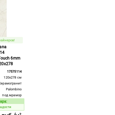
зайнеров!
ana
14
 Touch 6mm
20x278
17575114
120x278 см
Керамогранит
Palombino
под мрамор
ара:
Код товара:
радости