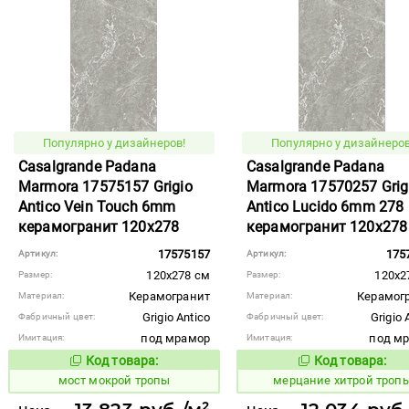
Популярно у дизайнеров!
Популярно у дизайнеров
Casalgrande Padana
Casalgrande Padana
Marmora 17575157 Grigio
Marmora 17570257 Grig
Antico Vein Touch 6mm
Antico Lucido 6mm 278
керамогранит 120x278
керамогранит 120x278
17575157
175
Артикул:
Артикул:
120x278 см
120x2
Размер:
Размер:
Керамогранит
Керамог
Материал:
Материал:
Grigio Antico
Grigio 
Фабричный цвет:
Фабричный цвет:
под мрамор
под м
Имитация:
Имитация:
Код товара:
Код товара:
1022983
982858
Код товара:
Код то
мост мокрой тропы
мерцание хитрой троп