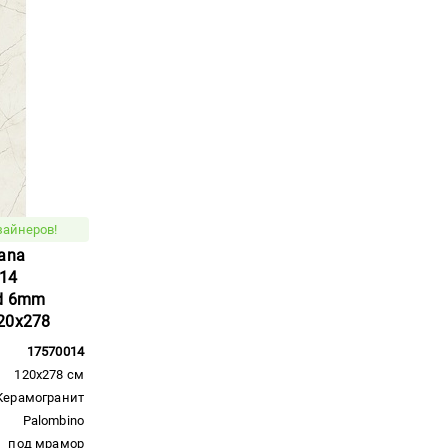
зайнеров!
ana
14
ed 6mm
20x278
17570014
120x278 см
Керамогранит
Palombino
под мрамор