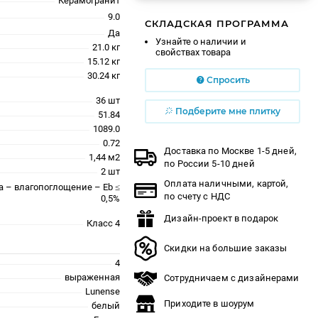
Керамогранит
9.0
СКЛАДСКАЯ ПРОГРАММА
Да
Узнайте о наличии и
21.0 кг
свойствах товара
15.12 кг
30.24 кг
Спросить
36 шт
Подберите мне плитку
51.84
1089.0
0.72
Доставка по Москве 1-5 дней,
1,44 м2
по России 5-10 дней
2 шт
Оплата наличными, картой,
a – влагопоглощение – Eb ≤
по счету с НДС
0,5%
Дизайн-проект в подарок
Класс 4
Скидки на большие заказы
4
выраженная
Сотрудничаем с дизайнерами
Lunense
Приходите в шоурум
белый