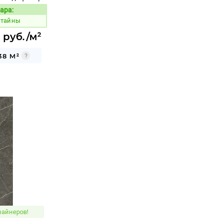
ара:
Код товара:
 тайны
 руб./м²
38 М²
зайнеров!