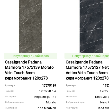
Популярно у дизайнеров!
Популярно у дизайнеров
Casalgrande Padana
Casalgrande Padana
Marmora 17575139 Morato
Marmora 17575127 Ner
Vein Touch 6mm
Antico Vein Touch 6mm
керамогранит 120x278
керамогранит 120x278
17575139
175
Артикул:
Артикул:
120x278 см
120x2
Размер:
Размер:
Керамогранит
Керамог
Материал:
Материал:
Morato
Nero 
Фабричный цвет:
Фабричный цвет:
под мрамор
под м
Имитация:
Имитация: