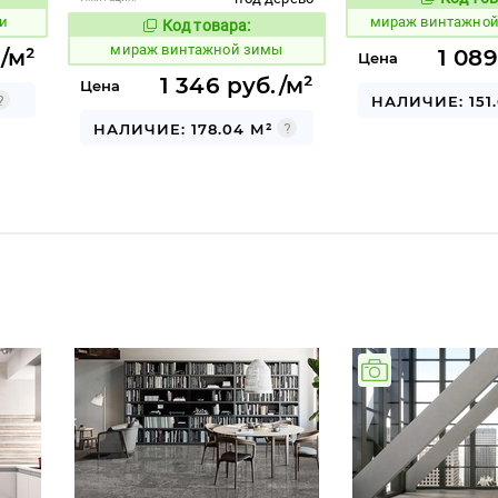
986283
вара:
и
мираж винтажной
Код товара:
986282
Код товара:
мираж винтажной зимы
./м²
1 089
Цена
1 346 руб./м²
Цена
НАЛИЧИЕ: 151.
НАЛИЧИЕ: 178.04 М²