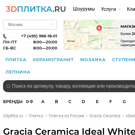
3D
ПЛИТКА
.RU
Шоурумы
Услуги
Кл
+7 (495) 966-18-01
ПН-ПТ
8:00—20:00
СБ-ВС
8:00—20:00
ПЛИТКА
КЕРАМОГРАНИТ
МОЗАИКА
СТУПЕН
ЛЕПНИНА
БРЕНДЫ
0-9
A
B
C
D
E
F
G
3dplitka.ru
–
Плитка
–
Плитка из России
–
Gracia Ceramica
–
Ideal
Gracia Ceramica Ideal Whit