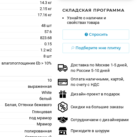
14.3 кг
2.15 кг
СКЛАДСКАЯ ПРОГРАММА
17.16 кг
Узнайте о наличии и
свойствах товара
48 шт
57.6
Спросить
823.68
0.15
Подберите мне плитку
1.2 м2
8 шт
 – влагопоглощение Eb > 10%
Доставка по Москве 1-5 дней,
по России 5-10 дней
Оплата наличными, картой,
10
по счету с НДС
выраженная
White
Дизайн-проект в подарок
белый
Белая, Оттенки бежевого
Скидки на большие заказы
Глянцевая
под мрамор
Сотрудничаем с дизайнерами
Мрамор
Приходите в шоурум
полированная