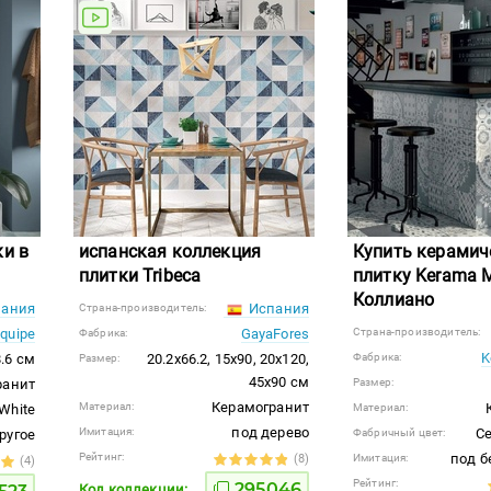
ки в
испанская коллекция
Купить керами
плитки Tribeca
плитку Kerama M
Коллиано
ания
Испания
Страна-производитель:
quipe
GayaFores
Страна-производитель:
Фабрика:
K
8.6 см
20.2x66.2, 15x90, 20x120,
Фабрика:
Размер:
45x90 см
ранит
Размер:
Керамогранит
Материал:
White
Материал:
под дерево
Имитация:
С
ругое
Фабричный цвет:
Рейтинг:
под б
(8)
Имитация:
(4)
Рейтинг:
295046
Код коллекции: