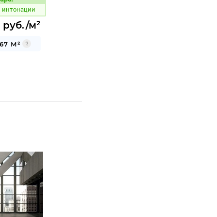
Код товара:
 интонации
 руб./м²
67 М²