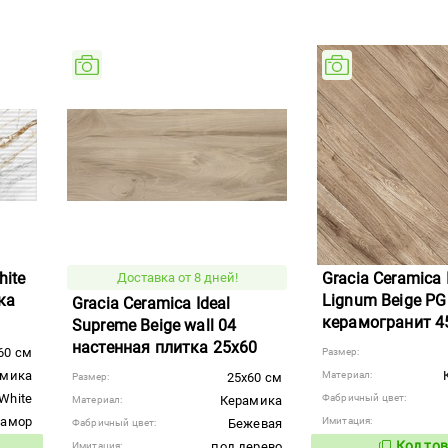
hite
Gracia Ceramica 
Доставка от 8 дней!
ка
Lignum Beige PG
Gracia Ceramica Ideal
керамогранит 4
Supreme Beige wall 04
настенная плитка 25x60
60 см
Размер:
амика
Материал:
25x60 см
Размер:
White
Фабричный цвет:
Керамика
Материал:
рамор
Имитация:
Бежевая
Фабричный цвет:
Код тов
под дерево
Имитация: