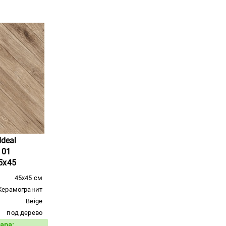
Ideal
 01
5x45
45x45 см
Керамогранит
Beige
под дерево
ара: