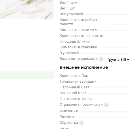
Вес 1 кв.м.
Вес 1 шт.
Вес упаковки
Количество коробок на
палетте
Кол-во в палетте кв.м.
Количество кг. в палетте
Площадь плитки
Кол-во м2 в упаковке
В упаковке
Влагопоглощаемость
Группа BIII
Внешнее исполнение
Количество Лиц
Тональная вариация
Фабричный цвет
Основной цвет
Цветовые оттенки
Отражение поверхности
Имитация
Рисунок
Обработка