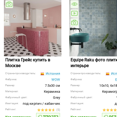
Плитка Грейс купить в
Equipe Raku фото плит
Москве
интерьре
Испания
Исп
Страна-производитель:
Страна-производитель:
WOW
E
Фабрика:
Фабрика:
7.5x30 см
10x10, 6x1
Размер:
Размер:
Керамика
Керамог
Материал:
Материал:
Grey
Фабричный цвет:
Фабричный цвет:
под кирпич / кабанчик
д
Имитация:
Имитация:
Рейтинг:
Рейтинг:
(5)