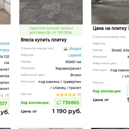
Цена на плитку
Гарантия лучшей цены и
доставка 0р. от 100 000р.
Страна-производитель:
Brecia купить плитку
ания
Фабрика:
Индия
Страна-производитель:
amesa
30x60, 60
Размер:
Laparet
Фабрика:
60x120
Материал:
60x60 см
Размер:
см
Фабричный цвет:
Керамогранит
Материал:
ранит
под камен
Имитация:
Brown
Фабричный цвет:
eniza
/ с
под камень / травертин
Имитация:
ертин
Рейтинг:
/ сланец / гранит
гранит
Код коллекции:
Рейтинг:
(8)
(9)
Цена от
739865
Код коллекции:
517
1 190 руб.
руб.
Цена от