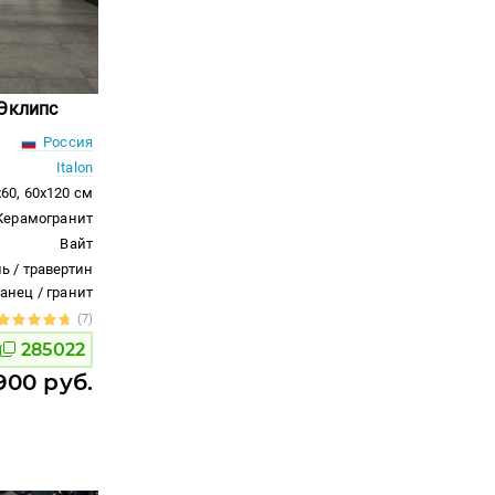
 Эклипс
Россия
Italon
x60, 60x120 см
Керамогранит
Вайт
ь / травертин
ланец / гранит
(7)
285022
900 руб.