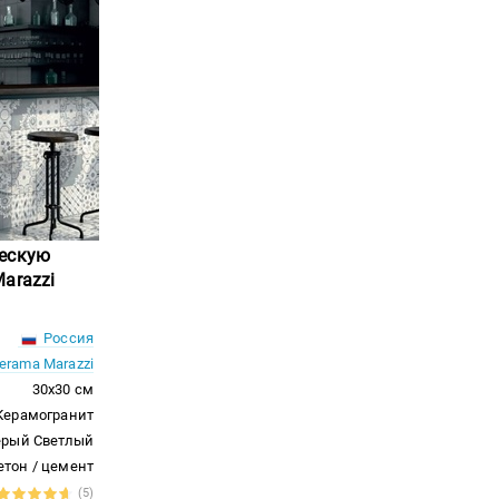
ческую
arazzi
Россия
erama Marazzi
30x30 см
Керамогранит
ерый Светлый
етон / цемент
(5)