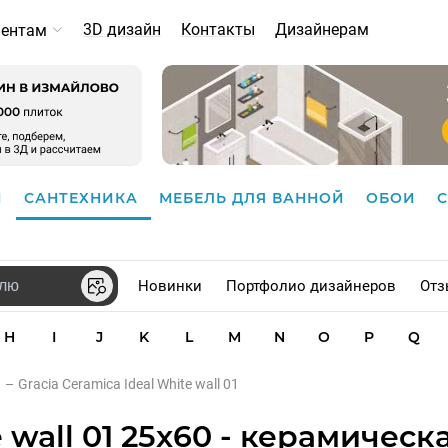
3D дизайн
Контакты
Дизайнерам
иентам
И
САНТЕХНИКА
МЕБЕЛЬ ДЛЯ ВАННОЙ
ОБОИ
Новинки
Портфолио дизайнеров
Отз
H
I
J
K
L
M
N
O
P
Q
–
Gracia Ceramica Ideal White wall 01
e wall 01 25x60 - керамическ