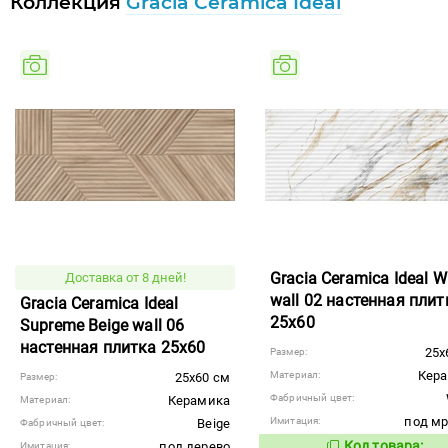
Коллекция
Gracia Ceramica Ideal
Gracia Ceramica Ideal W
Доставка от 8 дней!
wall 02 настенная плит
Gracia Ceramica Ideal
25x60
Supreme Beige wall 06
настенная плитка 25x60
25x
Размер:
Кер
Материал:
25x60 см
Размер:
Фабричный цвет:
Керамика
Материал:
под м
Имитация:
Beige
Фабричный цвет:
Код товара:
под дерево
Имитация: