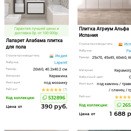
Плитка Атриум Альфа
Гарантия лучшей цены и
доставка 0р. от 100 000р.
Испания
Лапарет Алабама плитка
Исп
Страна-производитель:
для пола
P
Фабрика:
Индия
Страна-производитель:
25x70, 45x45, 60x60, 
Размер:
Laparet
Фабрика:
20x60, 40.2x40.2 см
Размер:
Керамог
Материал:
Керамика
Материал:
C
Фабричный цвет:
под мозаику
Имитация:
под камень / трав
Имитация:
Рейтинг:
(7)
/ сланец / 
Рейтинг:
532896
Код коллекции:
265
390 руб.
Код коллекции:
Цена от
1 688 
Цена от