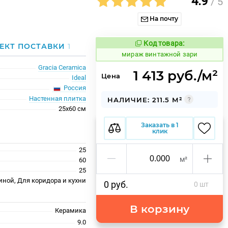
4.9
/ 5
На почту
Код товара:
986278
ЕКТ ПОСТАВКИ
1
Код товара:
мираж винтажной зари
Gracia Ceramica
1 413 руб./м²
Цена
Ideal
Россия
Настенная плитка
НАЛИЧИЕ: 211.5 М²
25x60 см
Заказать в 1
клик
25
м²
60
25
иной, Для коридора и кухни
0 руб.
0 шт
В корзину
Керамика
9.0