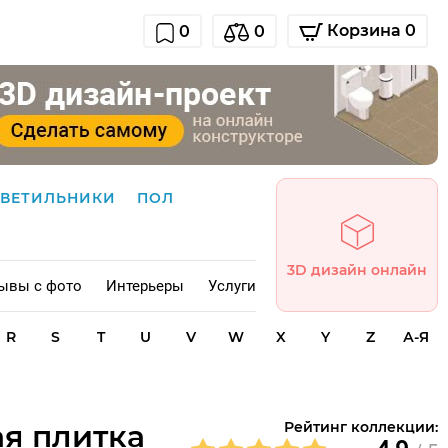
Корзина 0
0
0
СВЕТИЛЬНИКИ
ПОЛ
3D дизайн онлайн
ывы с фото
Интерьеры
Услуги
R
S
T
U
V
W
X
Y
Z
А-Я
ая плитка
Рейтинг коллекции: