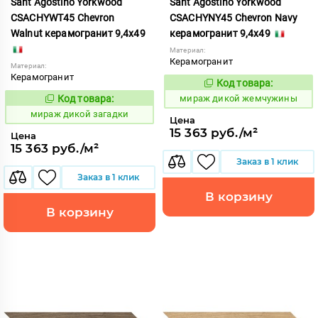
Sant Agostino Yorkwood
Sant Agostino Yorkwood
CSACHYWT45 Chevron
CSACHYNY45 Chevron Navy
Walnut керамогранит 9,4x49
керамогранит 9,4x49
Материал:
Керамогранит
Материал:
Керамогранит
Код товара:
987526
Код:
Код товара:
мираж дикой жемчужины
987527
Код:
мираж дикой загадки
Цена
15 363 руб./м²
Цена
15 363 руб./м²
Заказ в 1 клик
Заказ в 1 клик
В корзину
В корзину