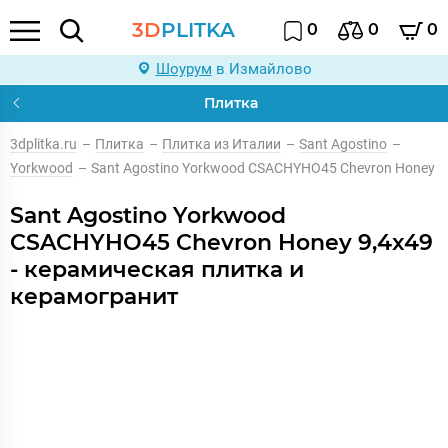
3D
PLITKA
0
0
0
Шоурум
в Измайлово
Плитка
3dplitka.ru
–
Плитка
–
Плитка из Италии
–
Sant Agostino
–
Yorkwood
–
Sant Agostino Yorkwood CSACHYHO45 Chevron Honey
Sant Agostino Yorkwood
CSACHYHO45 Chevron Honey 9,4x49
- керамическая плитка и
керамогранит