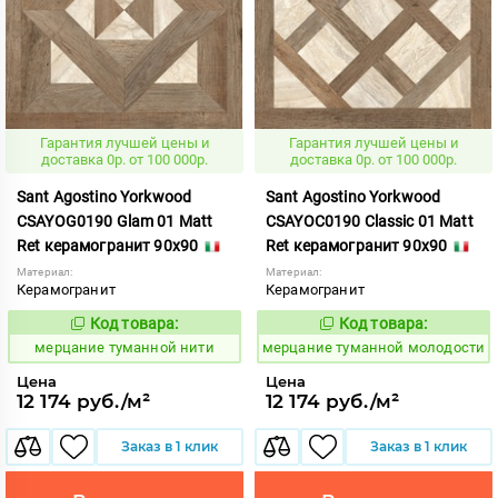
Гарантия лучшей цены и
Гарантия лучшей цены и
доставка 0р. от 100 000р.
доставка 0р. от 100 000р.
Sant Agostino Yorkwood
Sant Agostino Yorkwood
CSAYOG0190 Glam 01 Matt
CSAYOC0190 Classic 01 Matt
Ret керамогранит 90x90
Ret керамогранит 90x90
Материал:
Материал:
Керамогранит
Керамогранит
Код товара:
Код товара:
981935
981929
Код:
Код:
мерцание туманной нити
мерцание туманной молодости
Цена
Цена
12 174 руб./м²
12 174 руб./м²
Заказ в 1 клик
Заказ в 1 клик