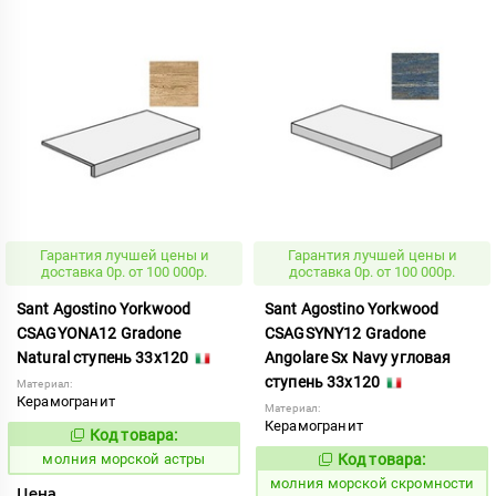
Гарантия лучшей цены и
Гарантия лучшей цены и
доставка 0р. от 100 000р.
доставка 0р. от 100 000р.
Sant Agostino Yorkwood
Sant Agostino Yorkwood
CSAGYONA12 Gradone
CSAGSYNY12 Gradone
Natural ступень 33x120
Angolare Sx Navy угловая
ступень 33x120
Материал:
Керамогранит
Материал:
Керамогранит
Код товара:
1007581
Код:
молния морской астры
Код товара:
1007593
Код:
молния морской скромности
Цена