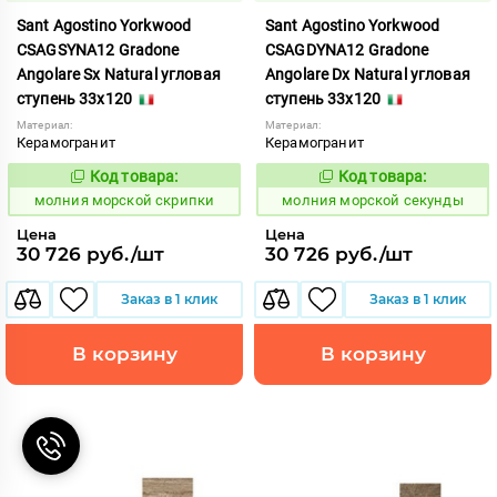
Sant Agostino Yorkwood
Sant Agostino Yorkwood
CSAGSYNA12 Gradone
CSAGDYNA12 Gradone
Angolare Sx Natural угловая
Angolare Dx Natural угловая
ступень 33x120
ступень 33x120
Материал:
Материал:
Керамогранит
Керамогранит
Код товара:
Код товара:
1007592
1007587
Код:
Код:
молния морской скрипки
молния морской секунды
Цена
Цена
30 726 руб./шт
30 726 руб./шт
Заказ в 1 клик
Заказ в 1 клик
В корзину
В корзину