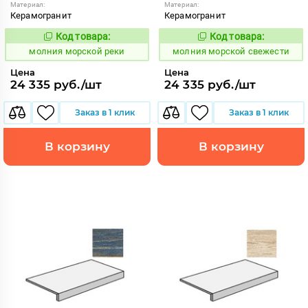
Материал:
Материал:
Керамогранит
Керамогранит
Код товара:
Код товара:
1007579
1007583
Код:
Код:
молния морской реки
молния морской свежести
Цена
Цена
24 335 руб./шт
24 335 руб./шт
Заказ в 1 клик
Заказ в 1 клик
В корзину
В корзину