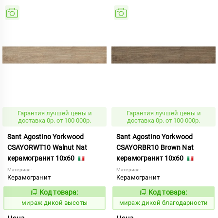
Гарантия лучшей цены и
Гарантия лучшей цены и
доставка 0р. от 100 000р.
доставка 0р. от 100 000р.
Sant Agostino Yorkwood
Sant Agostino Yorkwood
CSAYORWT10 Walnut Nat
CSAYORBR10 Brown Nat
керамогранит 10x60
керамогранит 10x60
Материал:
Материал:
Керамогранит
Керамогранит
Код товара:
Код товара:
987507
987503
Код:
Код:
мираж дикой высоты
мираж дикой благодарности
Цена
Цена