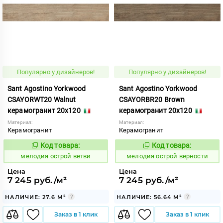
Популярно у дизайнеров!
Популярно у дизайнеров!
Sant Agostino Yorkwood
Sant Agostino Yorkwood
CSAYORWT20 Walnut
CSAYORBR20 Brown
керамогранит 20x120
керамогранит 20x120
Материал:
Материал:
Керамогранит
Керамогранит
Код товара:
Код товара:
961634
961631
Код:
Код:
мелодия острой ветви
мелодия острой верности
Цена
Цена
7 245 руб./м²
7 245 руб./м²
НАЛИЧИЕ: 27.6 М²
НАЛИЧИЕ: 56.64 М²
Заказ в 1 клик
Заказ в 1 клик