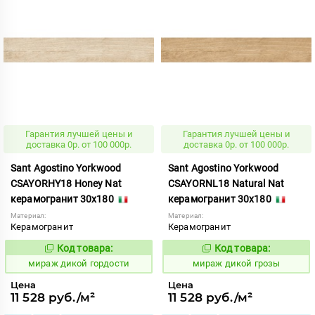
Гарантия лучшей цены и
Гарантия лучшей цены и
доставка 0р. от 100 000р.
доставка 0р. от 100 000р.
Sant Agostino Yorkwood
Sant Agostino Yorkwood
CSAYORHY18 Honey Nat
CSAYORNL18 Natural Nat
керамогранит 30x180
керамогранит 30x180
Материал:
Материал:
Керамогранит
Керамогранит
Код товара:
Код товара:
987518
987519
Код:
Код:
мираж дикой гордости
мираж дикой грозы
Цена
Цена
11 528 руб./м²
11 528 руб./м²