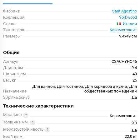
Фабрика
Sant Agostino
Коллекция
Yorkwood
Италия
Страна
Тип товара
Керамогранит
Размеры
9.4x49 см
Общие
Артикул
CSACHYHO45
Длина, см
9.4
Ширина, см
49
Вес, кг
25
Для ванной, Для гостиной, Для коридора и кухни, Для
Назначение
общественных помещений
3Dplitka.бонус
Да
Технические характеристики
Материал
Керамогранит
Толщина мм.
9.0
Морозоустойчивость
Да
Вес 1 кв.м.
22.0 кг