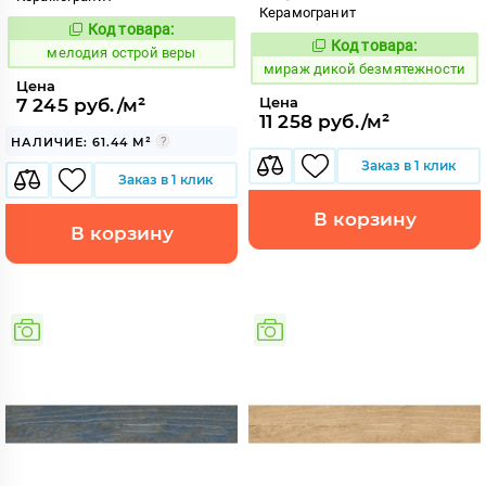
Керамогранит
Код товара:
961633
Код:
Код товара:
987504
мелодия острой веры
Код:
мираж дикой безмятежности
Цена
Цена
7 245 руб./м²
11 258 руб./м²
НАЛИЧИЕ: 61.44 М²
Заказ в 1 клик
Заказ в 1 клик
В корзину
В корзину