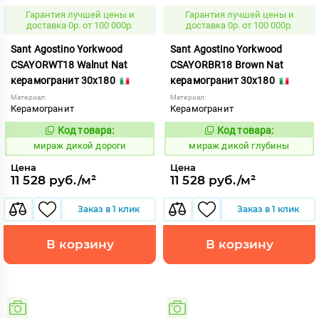
Гарантия лучшей цены и
Гарантия лучшей цены и
доставка 0р. от 100 000р.
доставка 0р. от 100 000р.
Sant Agostino Yorkwood
Sant Agostino Yorkwood
CSAYORWT18 Walnut Nat
CSAYORBR18 Brown Nat
керамогранит 30x180
керамогранит 30x180
Материал:
Материал:
Керамогранит
Керамогранит
Код товара:
Код товара:
987522
987517
Код:
Код:
мираж дикой дороги
мираж дикой глубины
Цена
Цена
11 528 руб./м²
11 528 руб./м²
Заказ в 1 клик
Заказ в 1 клик
В корзину
В корзину