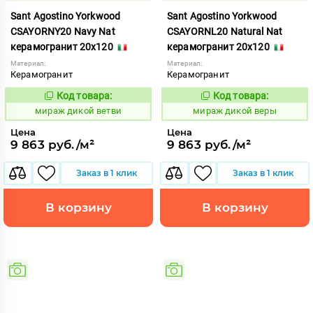
Sant Agostino Yorkwood
Sant Agostino Yorkwood
CSAYORNY20 Navy Nat
CSAYORNL20 Natural Nat
керамогранит 20x120
керамогранит 20x120
Материал:
Материал:
Керамогранит
Керамогранит
Код товара:
Код товара:
987509
987508
Код:
Код:
мираж дикой ветви
мираж дикой веры
Цена
Цена
9 863 руб./м²
9 863 руб./м²
Заказ в 1 клик
Заказ в 1 клик
В корзину
В корзину