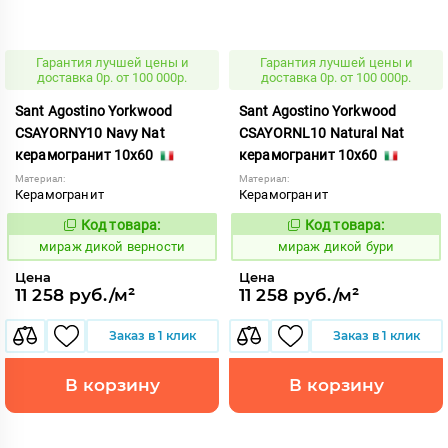
Гарантия лучшей цены и
Гарантия лучшей цены и
доставка 0р. от 100 000р.
доставка 0р. от 100 000р.
Sant Agostino Yorkwood
Sant Agostino Yorkwood
CSAYORNY10 Navy Nat
CSAYORNL10 Natural Nat
керамогранит 10x60
керамогранит 10x60
Материал:
Материал:
Керамогранит
Керамогранит
Код товара:
Код товара:
987506
987505
Код:
Код:
мираж дикой верности
мираж дикой бури
Цена
Цена
11 258 руб./м²
11 258 руб./м²
Заказ в 1 клик
Заказ в 1 клик
В корзину
В корзину