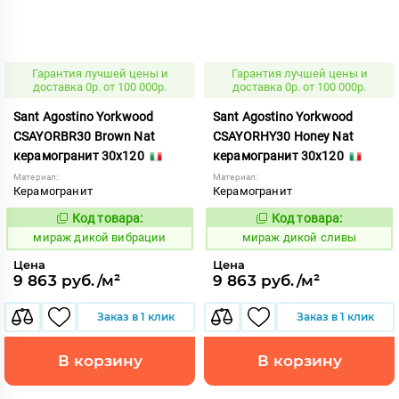
Гарантия лучшей цены и
Гарантия лучшей цены и
доставка 0р. от 100 000р.
доставка 0р. от 100 000р.
Sant Agostino Yorkwood
Sant Agostino Yorkwood
CSAYORBR30 Brown Nat
CSAYORHY30 Honey Nat
керамогранит 30x120
керамогранит 30x120
Материал:
Материал:
Керамогранит
Керамогранит
Код товара:
Код товара:
987510
987511
Код:
Код:
мираж дикой вибрации
мираж дикой сливы
Цена
Цена
9 863 руб./м²
9 863 руб./м²
Заказ в 1 клик
Заказ в 1 клик
В корзину
В корзину