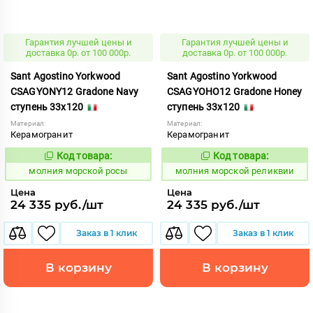
Гарантия лучшей цены и
Гарантия лучшей цены и
доставка 0р. от 100 000р.
доставка 0р. от 100 000р.
Sant Agostino Yorkwood
Sant Agostino Yorkwood
CSAGYONY12 Gradone Navy
CSAGYOHO12 Gradone Honey
ступень 33x120
ступень 33x120
Материал:
Материал:
Керамогранит
Керамогранит
Код товара:
Код товара:
1007582
1007580
Код:
Код:
молния морской росы
молния морской реликвии
Цена
Цена
24 335 руб./шт
24 335 руб./шт
Заказ в 1 клик
Заказ в 1 клик
В корзину
В корзину