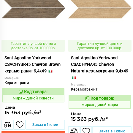
Гарантия лучшей цены и
Гарантия лучшей цены и
доставка 0р. от 100 000р.
доставка 0р. от 100 000р.
Sant Agostino Yorkwood
Sant Agostino Yorkwood
CSACHYBR45 Chevron Brown
CSACHYNA45 Chevron
керамогранит 9,4x49
Natural керамогранит 9,4x49
Материал:
Керамогранит
Материал:
Керамогранит
Код товара:
987523
Код:
мираж дикой совести
Код товара:
987525
Код:
мираж дикой жары
Цена
15 363 руб./м²
Цена
15 363 руб./м²
Заказ в 1 клик
Заказ в 1 клик