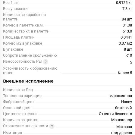
Вес 1 шт.
0.9125 кг
Вес упаковки
7.3 кг
Количество коробок на
палетте
84 шт
Кол-во в палетте кв.м.
31.08
Количество кг. в палетте
613.0
Площадь плитки
0,0441
Кол-во м2 в упаковке
0.37 м2
В упаковке
8 шт
Сопротивление скольжению
R10
Износостойкость PEI
5
Устойчивость к образованию
пятен
Класс 5
Внешнее исполнение
Количество Лиц
0
Тональная вариация
выраженная
Фабричный цвет
Honey
Основной цвет
бежевый
Цветовые оттенки
Оттенки бежевого
Количество цветов
Моноколор
Отражение поверхности
Матовая
Имитация
под дерево