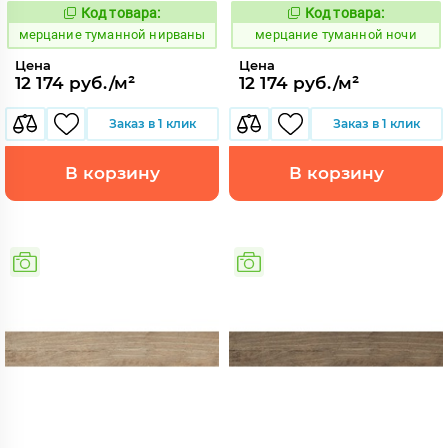
Код товара:
Код товара:
981934
981936
Код:
Код:
мерцание туманной нирваны
мерцание туманной ночи
Цена
Цена
12 174 руб./м²
12 174 руб./м²
Заказ в 1 клик
Заказ в 1 клик
В корзину
В корзину