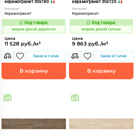
керамогранит 30x180
керамогранит 30x120
Материал:
Материал:
Керамогранит
Керамогранит
Код товара:
Код товара:
987520
987515
Код:
Код:
мираж дикой дерзости
мираж дикой гальки
Цена
Цена
11 528 руб./м²
9 863 руб./м²
Заказ в 1 клик
Заказ в 1 клик
В корзину
В корзину