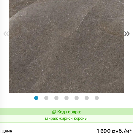
«
»
Код товара:
987913
Код:
мираж жаркой короны
1 690 руб./м²
Цена