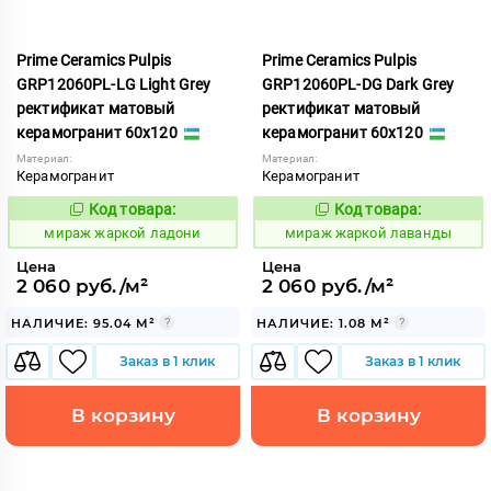
Prime Ceramics Pulpis
Prime Ceramics Pulpis
GRP12060PL-LG Light Grey
GRP12060PL-DG Dark Grey
ректификат матовый
ректификат матовый
керамогранит 60x120
керамогранит 60x120
Материал:
Материал:
Керамогранит
Керамогранит
Код товара:
Код товара:
987917
987916
Код:
Код:
мираж жаркой ладони
мираж жаркой лаванды
Цена
Цена
2 060 руб./м²
2 060 руб./м²
НАЛИЧИЕ: 95.04 М²
НАЛИЧИЕ: 1.08 М²
Заказ в 1 клик
Заказ в 1 клик
В корзину
В корзину