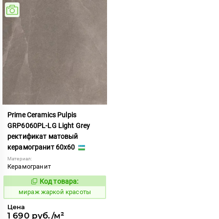
Prime Ceramics Pulpis
GRP6060PL-LG Light Grey
ректификат матовый
керамогранит 60x60
Материал:
Керамогранит
Код товара:
987915
Код:
мираж жаркой красоты
Цена
1 690 руб./м²