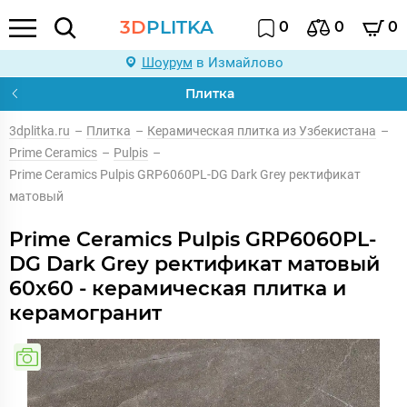
3D
PLITKA
0
0
0
Шоурум
в Измайлово
Плитка
3dplitka.ru
–
Плитка
–
Керамическая плитка из Узбекистана
–
Prime Ceramics
–
Pulpis
–
Prime Ceramics Pulpis GRP6060PL-DG Dark Grey ректификат
матовый
Prime Ceramics Pulpis GRP6060PL-
DG Dark Grey ректификат матовый
60x60 - керамическая плитка и
керамогранит