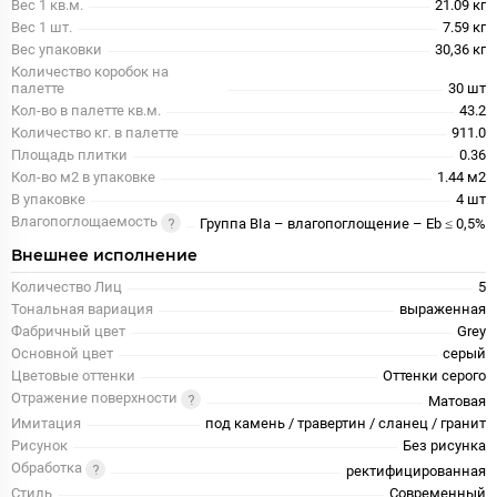
Вес 1 кв.м.
21.09 кг
Вес 1 шт.
7.59 кг
Вес упаковки
30,36 кг
Количество коробок на
палетте
30 шт
Кол-во в палетте кв.м.
43.2
Количество кг. в палетте
911.0
Площадь плитки
0.36
Кол-во м2 в упаковке
1.44 м2
В упаковке
4 шт
Влагопоглощаемость
Группа BIa – влагопоглощение – Eb ≤ 0,5%
Внешнее исполнение
Количество Лиц
5
Тональная вариация
выраженная
Фабричный цвет
Grey
Основной цвет
серый
Цветовые оттенки
Оттенки серого
Отражение поверхности
Матовая
Имитация
под камень / травертин / сланец / гранит
Рисунок
Без рисунка
Обработка
ректифицированная
Стиль
Современный