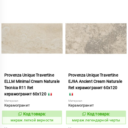
Provenza Unique Travertine
Provenza Unique Travertine
ELLM Minimal Cream Naturale
EJ9A Ancient Cream Naturale
Tecnica R11 Ret
Ret керамогранит 60x120
керамогранит 60x120
Материал:
Материал:
Керамогранит
Керамогранит
Код товара:
Код товара:
989881
989870
Код:
Код:
мираж легкой верности
мираж легендарной черты