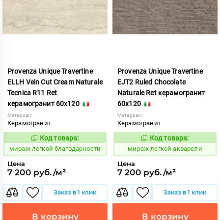
Provenza Unique Travertine
Provenza Unique Travertine
ELLH Vein Cut Cream Naturale
EJT2 Ruled Chocolate
Tecnica R11 Ret
Naturale Ret керамогранит
керамогранит 60x120
60x120
Материал:
Материал:
Керамогранит
Керамогранит
Код товара:
Код товара:
989878
989875
Код:
Код:
мираж легкой благодарности
мираж легкой акварели
Цена
Цена
7 200 руб./м²
7 200 руб./м²
Заказ в 1 клик
Заказ в 1 клик
В корзину
В корзину