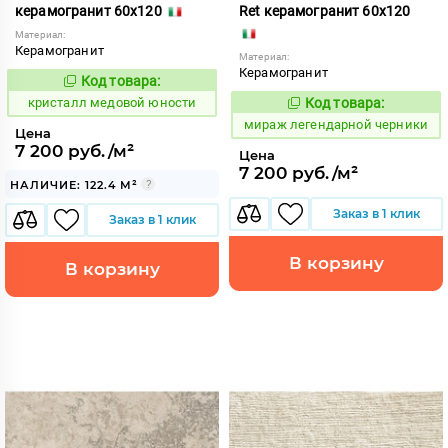
керамогранит 60x120
Ret керамогранит 60x120
Материал:
Керамогранит
Материал:
Керамогранит
Код товара:
819498
Код:
кристалл медовой юности
Код товара:
989869
Код:
мираж легендарной черники
Цена
7 200 руб./м²
Цена
7 200 руб./м²
НАЛИЧИЕ: 122.4 М²
Заказ в 1 клик
Заказ в 1 клик
В корзину
В корзину