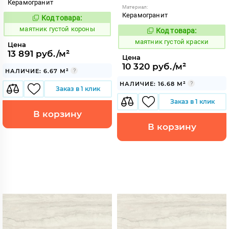
Керамогранит
Материал:
Керамогранит
Код товара:
924788
Код:
маятник густой короны
Код товара:
924789
Код:
маятник густой краски
Цена
13 891 руб./м²
Цена
10 320 руб./м²
НАЛИЧИЕ: 6.67 М²
НАЛИЧИЕ: 16.68 М²
Заказ в 1 клик
Заказ в 1 клик
В корзину
В корзину