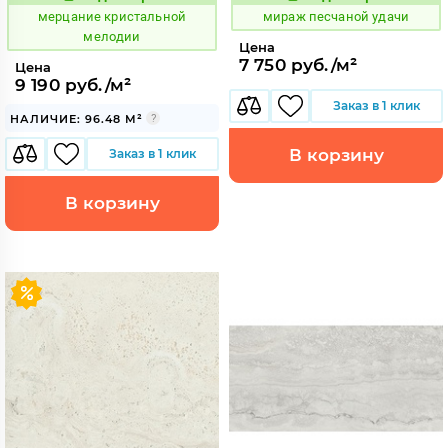
983173
993485
Код:
Код:
мерцание кристальной
мираж песчаной удачи
мелодии
Цена
7 750 руб./м²
Цена
9 190 руб./м²
Заказ в 1 клик
НАЛИЧИЕ: 96.48 М²
В корзину
Заказ в 1 клик
В корзину