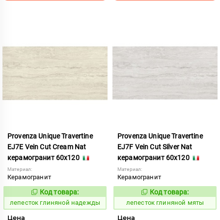
Provenza Unique Travertine
Provenza Unique Travertine
EJ7E Vein Cut Cream Nat
EJ7F Vein Cut Silver Nat
керамогранит 60x120
керамогранит 60x120
Материал:
Материал:
Керамогранит
Керамогранит
Код товара:
Код товара:
861557
861556
Код:
Код:
лепесток глиняной надежды
лепесток глиняной мяты
Цена
Цена