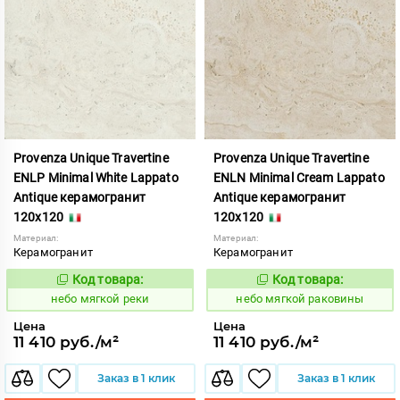
Provenza Unique Travertine
Provenza Unique Travertine
ENLP Minimal White Lappato
ENLN Minimal Cream Lappato
Antique керамогранит
Antique керамогранит
120x120
120x120
Материал:
Материал:
Керамогранит
Керамогранит
Код товара:
Код товара:
1117079
1117078
Код:
Код:
небо мягкой реки
небо мягкой раковины
Цена
Цена
11 410 руб./м²
11 410 руб./м²
Заказ в 1 клик
Заказ в 1 клик