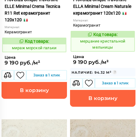
ELLE Minimal Crema Tecnica
ELLA Minimal Cream Naturale
R11 Ret керамогранит
керамогранит 120x120
120x120
Материал:
Керамогранит
Материал:
Керамогранит
Код товара:
983174
Код:
Код товара:
мерцание кристальной
991890
Код:
мельницы
мираж морской гальки
Цена
Цена
9 190 руб./м²
9 190 руб./м²
НАЛИЧИЕ: 94.32 М²
Заказ в 1 клик
Заказ в 1 клик
В корзину
В корзину