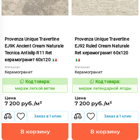
Provenza Unique Travertine
Provenza Unique Travertine
EJ9K Ancient Cream Naturale
EJ92 Ruled Cream Naturale
Tecnica Antislip R11 Ret
Ret керамогранит 60x120
керамогранит 60x120
Материал:
Материал:
Керамогранит
Керамогранит
Код товара:
Код товара:
989884
989874
Код:
Код:
мираж легкой ветви
мираж легендарной ягоды
Цена
Цена
7 200 руб./м²
7 200 руб./м²
Заказ в 1 клик
Заказ в 1 клик
В корзину
В корзину