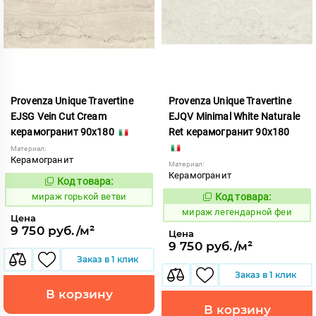
Provenza Unique Travertine
Provenza Unique Travertine
EJSG Vein Cut Cream
EJQV Minimal White Naturale
керамогранит 90x180
Ret керамогранит 90x180
Материал:
Керамогранит
Материал:
Керамогранит
Код товара:
986884
Код:
мираж горькой ветви
Код товара:
989863
Код:
мираж легендарной феи
Цена
9 750 руб./м²
Цена
9 750 руб./м²
Заказ в 1 клик
Заказ в 1 клик
В корзину
В корзину