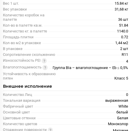
Вес 1 шт.
15.84 кг
Вес упаковки
31,68 кг
Количество коробок на
палетте
36 шт
Кол-во в палетте кв.м.
51.84
Количество кг. в палетте
1140.0
Площадь плитки
0.72
Кол-во м2 в упаковке
1,44 м2
В упаковке
2 шт
Сопротивление скольжению
R11
Износостойкость PEI
4
Влагопоглощаемость
Группа BIa – влагопоглощение – Eb ≤ 0,5%
Устойчивость к образованию
пятен
Класс 5
Внешнее исполнение
Количество Лиц
0
Тональная вариация
выраженная
Фабричный цвет
White
Основной цвет
белый
Цветовые оттенки
Белая
Количество цветов
Моноколор
Отражение поверхности
Матовая