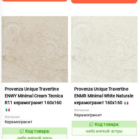
Provenza Unique Travertine
Provenza Unique Travertine
ENWY Minimal Cream Tecnica
ENMR Minimal White Naturale
R11 керамогранит 160x160
керамогранит 160x160
Материал:
Керамогранит
Материал:
Керамогранит
Код товара:
1117081
Код:
Код товара:
небо мягкой астры
1117082
Код:
небо мягкой росы