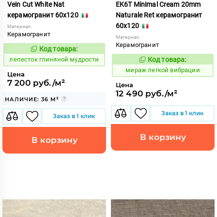
Vein Cut White Nat
EK6T Minimal Cream 20mm
керамогранит 60x120
Naturale Ret керамогранит
60x120
Материал:
Керамогранит
Материал:
Керамогранит
Код товара:
861555
Код:
лепесток глиняной мудрости
Код товара:
989885
Код:
мираж легкой вибрации
Цена
7 200 руб./м²
Цена
12 490 руб./м²
НАЛИЧИЕ: 36 М²
Заказ в 1 клик
Заказ в 1 клик
В корзину
В корзину