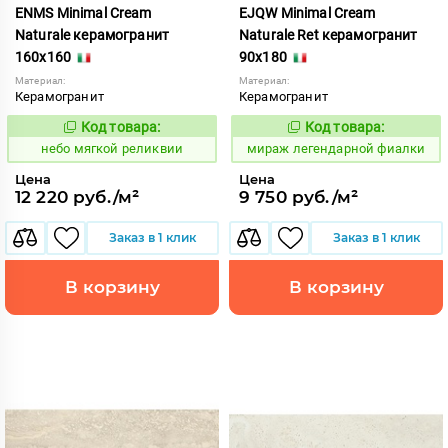
ENMS Minimal Cream
EJQW Minimal Cream
Naturale керамогранит
Naturale Ret керамогранит
160x160
90x180
Материал:
Материал:
Керамогранит
Керамогранит
Код товара:
Код товара:
1117080
989864
Код:
Код:
небо мягкой реликвии
мираж легендарной фиалки
Цена
Цена
12 220 руб./м²
9 750 руб./м²
Заказ в 1 клик
Заказ в 1 клик
В корзину
В корзину