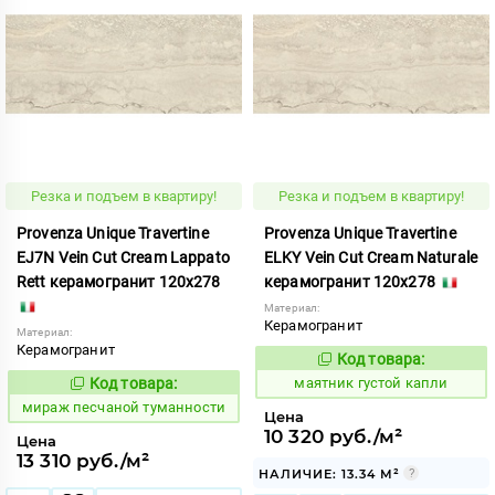
Резка и подъем в квартиру!
Резка и подъем в квартиру!
Provenza Unique Travertine
Provenza Unique Travertine
EJ7N Vein Cut Cream Lappato
ELKY Vein Cut Cream Naturale
Rett керамогранит 120x278
керамогранит 120x278
Материал:
Керамогранит
Материал:
Керамогранит
Код товара:
924787
Код:
Код товара:
маятник густой капли
993484
Код:
мираж песчаной туманности
Цена
10 320 руб./м²
Цена
13 310 руб./м²
НАЛИЧИЕ: 13.34 М²