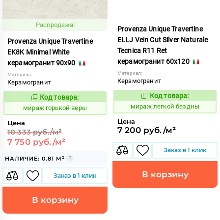
Распродажа!
Provenza Unique Travertine
ELLJ Vein Cut Silver Naturale
Provenza Unique Travertine
Tecnica R11 Ret
EK8K Minimal White
керамогранит 60x120
керамогранит 90x90
Материал:
Материал:
Керамогранит
Керамогранит
Код товара:
Код товара:
989877
986883
Код:
Код:
мираж легкой бездны
мираж горькой веры
Цена
Цена
7 200 руб./м²
10 333 руб./м²
7 750 руб./м²
Заказ в 1 клик
НАЛИЧИЕ: 0.81 М²
В корзину
Заказ в 1 клик
В корзину