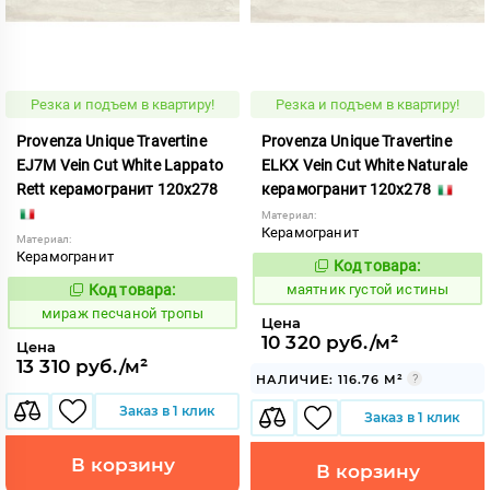
Резка и подъем в квартиру!
Резка и подъем в квартиру!
Provenza Unique Travertine
Provenza Unique Travertine
EJ7M Vein Cut White Lappato
ELKX Vein Cut White Naturale
Rett керамогранит 120x278
керамогранит 120x278
Материал:
Керамогранит
Материал:
Керамогранит
Код товара:
924786
Код:
Код товара:
маятник густой истины
993483
Код:
мираж песчаной тропы
Цена
10 320 руб./м²
Цена
13 310 руб./м²
НАЛИЧИЕ: 116.76 М²
Заказ в 1 клик
Заказ в 1 клик
В корзину
В корзину