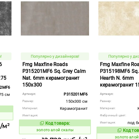
!
Популярно у дизайнеров!
Популярно у ди
6
Fmg Maxfine Roads
Fmg Maxfine Ro
P315201MF6 Sq. Grey Calm
P315198MF6 Sq.
x75
Nat. 6mm керамогранит
Hearth N. 6mm
150x300
керамогранит 1
02MF6
P315201MF6
75 см
Артикул:
Артикул:
150x300 см
Размер:
Размер:
Керамогранит
Материал:
Материал:
вара:
Имитация:
Фабричный цвет:
под б
Код товара:
Имитация:
515841
./м²
Код товара:
золото алой скалы
Код тов
515838
золото ало