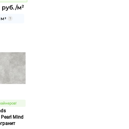
 руб./м²
 М²
зайнеров!
ads
Pearl Mind
гранит