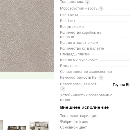
Толщина мм.
Морозоустойчивость
Вес 1 кв.м.
Вес 1 шт.
Вес упаковки
Количество коробок на
палетте
Кол-во в палетте кв.м.
Количество кг. в палетте
Площадь плитки
Кол-во м2 в упаковке
В упаковке
Сопротивление скольжению
Износостойкость PEI
Влагопоглощаемость
Группа BI
Устойчивость к образованию
пятен
Внешнее исполнение
Тональная вариация
Фабричный цвет
Основной цвет