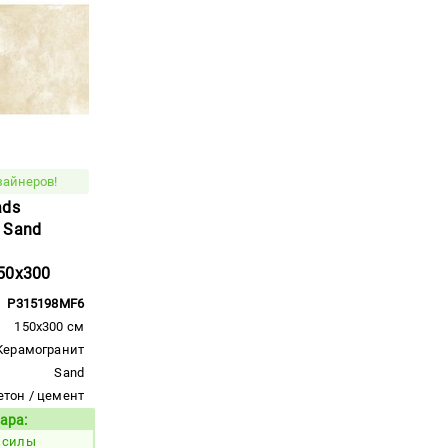
зайнеров!
ads
 Sand
50x300
P315198MF6
150x300 см
Керамогранит
Sand
етон / цемент
ара:
Код товара:
й силы