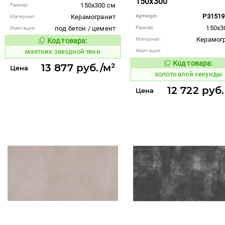
150x300
150x300 см
Размер:
P3151
Керамогранит
Артикул:
Материал:
150x3
под бетон / цемент
Размер:
Имитация:
Керамог
Материал:
Код товара:
925603
Код товара:
маятник звездной тени
Имитация:
Код товара:
515837
13 877 руб./м²
Код то
Цена
золото алой секунды
12 722 руб
Цена