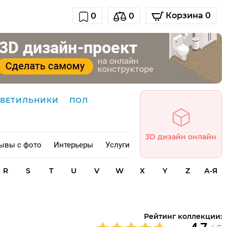
Корзина 0
0
0
СВЕТИЛЬНИКИ
ПОЛ
3D дизайн онлайн
ывы с фото
Интерьеры
Услуги
R
S
T
U
V
W
X
Y
Z
А-Я
-
Рейтинг коллекции: