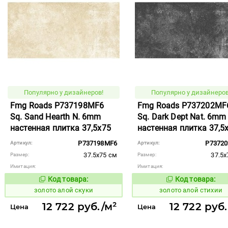
Популярно у дизайнеров!
Популярно у дизайнеров
Fmg Roads P737198MF6
Fmg Roads P737202MF
Sq. Sand Hearth N. 6mm
Sq. Dark Dept Nat. 6mm
настенная плитка 37,5x75
настенная плитка 37,5
P737198MF6
P7372
Артикул:
Артикул:
37.5x75 см
37.5x
Размер:
Размер:
Имитация:
Имитация:
Код товара:
Код товара:
515844
515848
Код товара:
Код то
золото алой скуки
золото алой стихии
12 722 руб./м²
12 722 руб
Цена
Цена