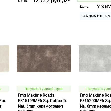
12 722 руб./м²
Цена
7 987
Цена
НАЛИЧИЕ: 4.5
!
Популярно у дизайнеров!
Популярно у ди
Fmg Maxfine Roads
Fmg Maxfine Ro
ur.
P315199MF6 Sq. Coffee Tr.
P315200MF6 Sq. 
т
Nat. 6mm керамогранит
Na. 6mm керамо