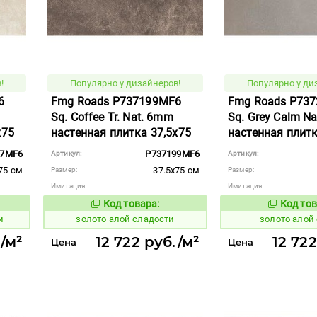
!
Популярно у дизайнеров!
Популярно у ди
6
Fmg Roads P737199MF6
Fmg Roads P73
Sq. Coffee Tr. Nat. 6mm
Sq. Grey Calm N
x75
настенная плитка 37,5x75
настенная плитк
97MF6
P737199MF6
Артикул:
Артикул:
75 см
37.5x75 см
Размер:
Размер:
Имитация:
Имитация:
Код товара:
Код тов
515845
515847
вара:
Код товара:
и
золото алой сладости
золото алой
./м²
12 722 руб./м²
12 722
Цена
Цена