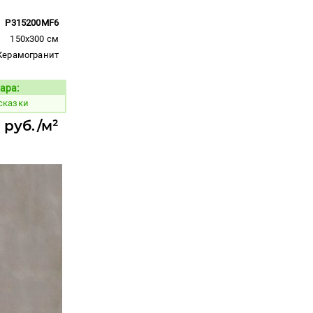
P315200MF6
150x300 см
Керамогранит
ара:
Код товара:
сказки
 руб./м²