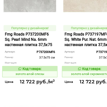
Популярно у дизайнеров!
Популярно у дизайнеров
Fmg Roads P737200MF6
Fmg Roads P737197MF
Sq. Pearl Mind Na. 6mm
Sq. White Pur. Nat. 6mm
настенная плитка 37,5x75
настенная плитка 37,5
P737200MF6
P7371
Артикул:
Артикул:
37.5x75 см
37.5x
Размер:
Размер:
Имитация:
Имитация:
Код товара:
Код товара:
515846
515843
Код товара:
Код то
золото алой слезы
золото алой скромност
12 722 руб./м²
12 722 руб
Цена
Цена