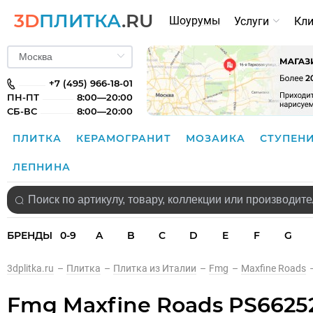
3D
ПЛИТКА
.RU
Шоурумы
Услуги
Кл
+7 (495) 966-18-01
ПН-ПТ
8:00—20:00
СБ-ВС
8:00—20:00
ПЛИТКА
КЕРАМОГРАНИТ
МОЗАИКА
СТУПЕН
ЛЕПНИНА
БРЕНДЫ
0-9
A
B
C
D
E
F
G
3dplitka.ru
–
Плитка
–
Плитка из Италии
–
Fmg
–
Maxfine Roads
Fmg Maxfine Roads PS66252 