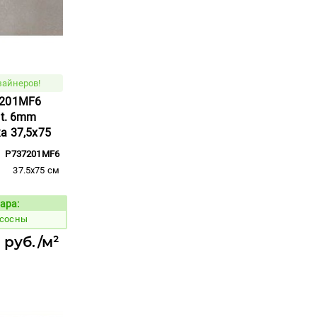
зайнеров!
7201MF6
at. 6mm
а 37,5x75
P737201MF6
37.5x75 см
ара:
Код товара:
 сосны
 руб./м²