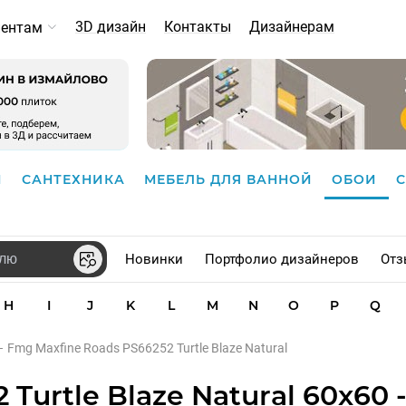
3D дизайн
Контакты
Дизайнерам
иентам
И
САНТЕХНИКА
МЕБЕЛЬ ДЛЯ ВАННОЙ
ОБОИ
Новинки
Портфолио дизайнеров
Отз
H
I
J
K
L
M
N
O
P
Q
–
Fmg Maxfine Roads PS66252 Turtle Blaze Natural
Turtle Blaze Natural 60x60 