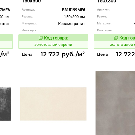
150x300
150x300
97MF6
P315199MF6
Артикул:
Артикул:
00 см
150x300 см
Размер:
Размер:
ранит
Керамогранит
Материал:
Материал:
Имитация:
Имитация:
Код товара:
Код тов
515839
515840
вара:
Код товара:
золото алой сирени
золото алой 
./м²
12 722 руб./м²
12 722
Цена
Цена