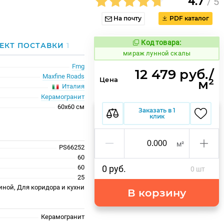
4.7
/ 5
На почту
PDF каталог
Код товара:
990716
ЕКТ ПОСТАВКИ
1
Код товара:
мираж лунной скалы
Fmg
12 479 руб./
Maxfine Roads
Цена
м²
Италия
Керамогранит
60x60 см
Заказать в 1
клик
м²
PS66252
60
60
0 руб.
0 шт
25
иной, Для коридора и кухни
В корзину
Керамогранит