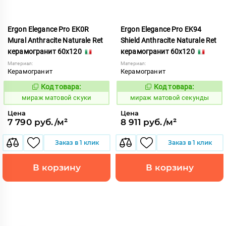
Ergon Elegance Pro EK0R
Ergon Elegance Pro EK94
Mural Anthracite Naturale Ret
Shield Anthracite Naturale Ret
керамогранит 60x120
керамогранит 60x120
Материал:
Материал:
Керамогранит
Керамогранит
Код товара:
Код товара:
991094
991087
Код:
Код:
мираж матовой скуки
мираж матовой секунды
Цена
Цена
7 790 руб./м²
8 911 руб./м²
Заказ в 1 клик
Заказ в 1 клик
В корзину
В корзину