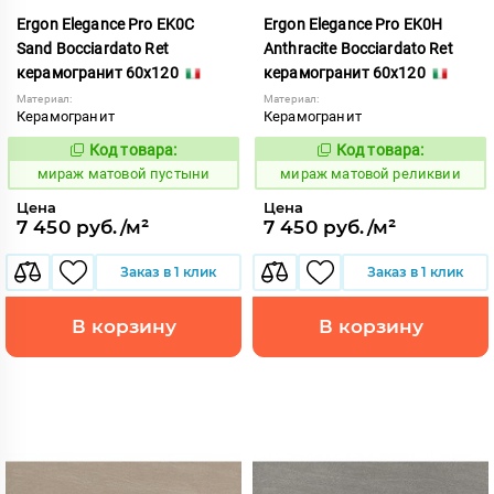
Ergon Elegance Pro EK0C
Ergon Elegance Pro EK0H
Sand Bocciardato Ret
Anthracite Bocciardato Ret
керамогранит 60x120
керамогранит 60x120
Материал:
Материал:
Керамогранит
Керамогранит
Код товара:
Код товара:
991075
991080
Код:
Код:
мираж матовой пустыни
мираж матовой реликвии
Цена
Цена
7 450 руб./м²
7 450 руб./м²
Заказ в 1 клик
Заказ в 1 клик
В корзину
В корзину