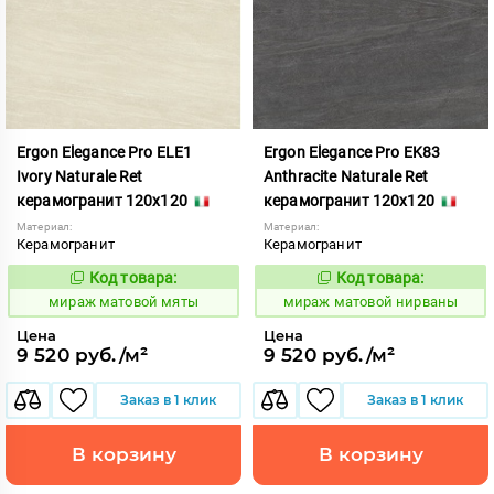
Ergon Elegance Pro ELE1
Ergon Elegance Pro EK83
Ivory Naturale Ret
Anthracite Naturale Ret
керамогранит 120x120
керамогранит 120x120
Материал:
Материал:
Керамогранит
Керамогранит
Код товара:
Код товара:
991056
991059
Код:
Код:
мираж матовой мяты
мираж матовой нирваны
Цена
Цена
9 520 руб./м²
9 520 руб./м²
Заказ в 1 клик
Заказ в 1 клик
В корзину
В корзину