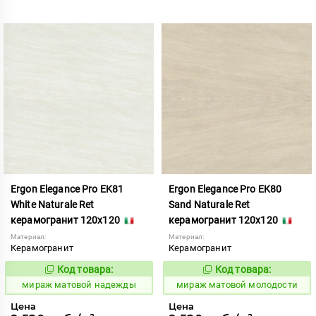
Ergon Elegance Pro EK81
Ergon Elegance Pro EK80
White Naturale Ret
Sand Naturale Ret
керамогранит 120x120
керамогранит 120x120
Материал:
Материал:
Керамогранит
Керамогранит
Код товара:
Код товара:
991057
991054
Код:
Код:
мираж матовой надежды
мираж матовой молодости
Цена
Цена