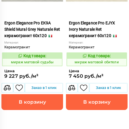
Ergon Elegance Pro EK9A
Ergon Elegance Pro EJYX
Shield Mural Grey Naturale Ret
Ivory Naturale Ret
керамогранит 60x120
керамогранит 60x120
Материал:
Материал:
Керамогранит
Керамогранит
Код товара:
Код товара:
991099
991062
Код:
Код:
мираж матовой судьбы
мираж матовой обители
Цена
Цена
9 227 руб./м²
7 450 руб./м²
Заказ в 1 клик
Заказ в 1 клик
В корзину
В корзину