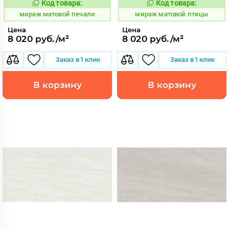
Код товара:
Код товара:
991070
991073
Код:
Код:
мираж матовой печали
мираж матовой птицы
Цена
Цена
8 020 руб./м²
8 020 руб./м²
Заказ в 1 клик
Заказ в 1 клик
В корзину
В корзину