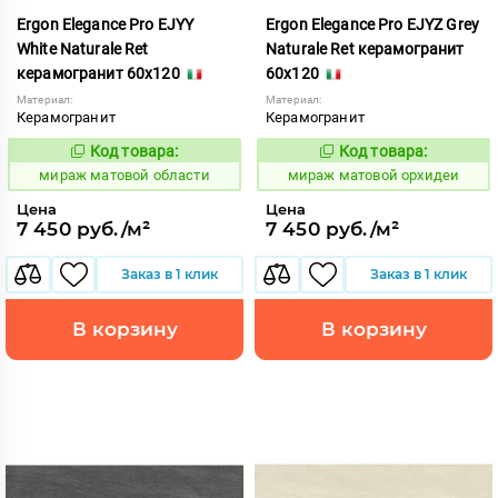
Ergon Elegance Pro EJYY
Ergon Elegance Pro EJYZ Grey
White Naturale Ret
Naturale Ret керамогранит
керамогранит 60x120
60x120
Материал:
Материал:
Керамогранит
Керамогранит
Код товара:
Код товара:
991063
991064
Код:
Код:
мираж матовой области
мираж матовой орхидеи
Цена
Цена
7 450 руб./м²
7 450 руб./м²
Заказ в 1 клик
Заказ в 1 клик
В корзину
В корзину