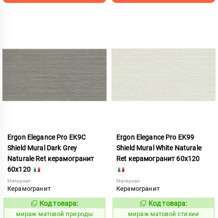
Ergon Elegance Pro EK9C
Ergon Elegance Pro EK99
Shield Mural Dark Grey
Shield Mural White Naturale
Naturale Ret керамогранит
Ret керамогранит 60x120
60x120
Материал:
Материал:
Керамогранит
Керамогранит
Код товара:
Код товара:
991100
991098
Код:
Код:
мираж матовой природы
мираж матовой стихии