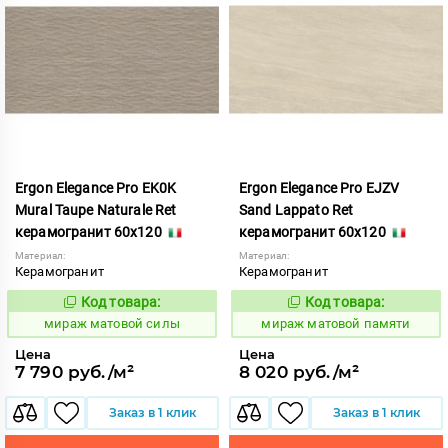
Ergon Elegance Pro EK0K
Ergon Elegance Pro EJZV
Mural Taupe Naturale Ret
Sand Lappato Ret
керамогранит 60x120
керамогранит 60x120
Материал:
Материал:
Керамогранит
Керамогранит
Код товара:
Код товара:
991088
991068
Код:
Код:
мираж матовой силы
мираж матовой памяти
Цена
Цена
7 790 руб./м²
8 020 руб./м²
Заказ в 1 клик
Заказ в 1 клик