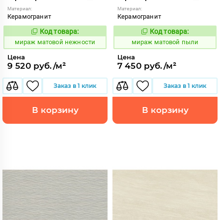
Материал:
Материал:
Керамогранит
Керамогранит
Код товара:
Код товара:
991058
991076
Код:
Код:
мираж матовой нежности
мираж матовой пыли
Цена
Цена
9 520 руб./м²
7 450 руб./м²
Заказ в 1 клик
Заказ в 1 клик
В корзину
В корзину