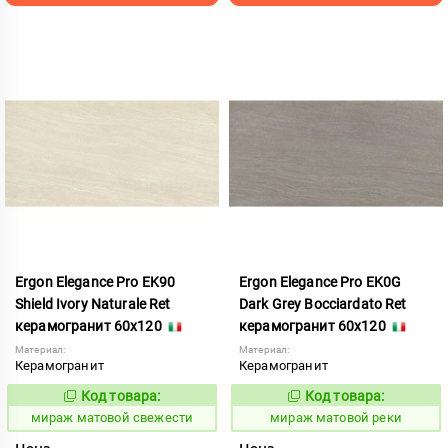
Ergon Elegance Pro EK90
Ergon Elegance Pro EK0G
Shield Ivory Naturale Ret
Dark Grey Bocciardato Ret
керамогранит 60x120
керамогранит 60x120
Материал:
Материал:
Керамогранит
Керамогранит
Код товара:
Код товара:
991083
991079
Код:
Код:
мираж матовой свежести
мираж матовой реки
Цена
Цена