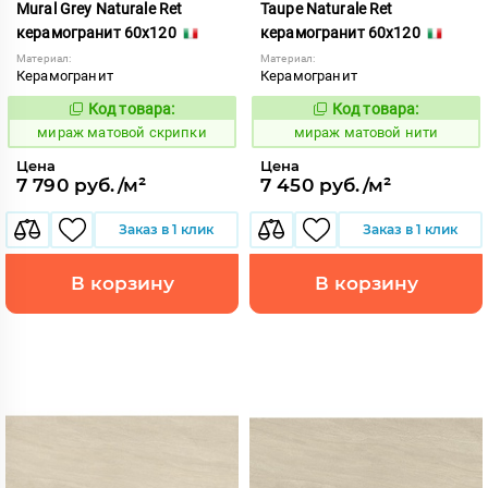
Mural Grey Naturale Ret
Taupe Naturale Ret
керамогранит 60x120
керамогранит 60x120
Материал:
Материал:
Керамогранит
Керамогранит
Код товара:
Код товара:
991092
991060
Код:
Код:
мираж матовой скрипки
мираж матовой нити
Цена
Цена
7 790 руб./м²
7 450 руб./м²
Заказ в 1 клик
Заказ в 1 клик
В корзину
В корзину