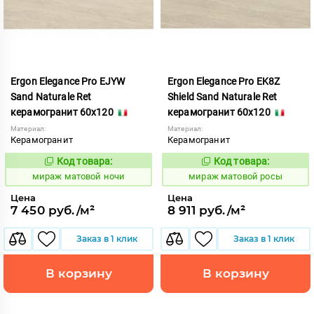
Ergon Elegance Pro EJYW
Ergon Elegance Pro EK8Z
Sand Naturale Ret
Shield Sand Naturale Ret
керамогранит 60x120
керамогранит 60x120
Материал:
Материал:
Керамогранит
Керамогранит
Код товара:
Код товара:
991061
991082
Код:
Код:
мираж матовой ночи
мираж матовой росы
Цена
Цена
7 450 руб./м²
8 911 руб./м²
Заказ в 1 клик
Заказ в 1 клик
В корзину
В корзину