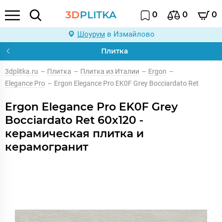
3D
PLITKA
0
0
0
Шоурум
в Измайлово
Плитка
3dplitka.ru
–
Плитка
–
Плитка из Италии
–
Ergon
–
Elegance Pro
–
Ergon Elegance Pro EK0F Grey Bocciardato Ret
Ergon Elegance Pro EK0F Grey
Bocciardato Ret 60x120 -
керамическая плитка и
керамогранит