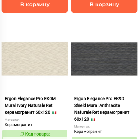
В корзину
В корзину
Ergon Elegance Pro EK0M
Ergon Elegance Pro EK9D
Mural Ivory Naturale Ret
Shield Mural Anthracite
керамогранит 60x120
Naturale Ret керамогранит
60x120
Материал:
Керамогранит
Материал:
Керамогранит
Код товара:
991090
Код: