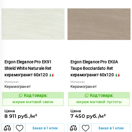
Ergon Elegance Pro EK91
Ergon Elegance Pro EK0A
Shield White Naturale Ret
Taupe Bocciardato Ret
керамогранит 60x120
керамогранит 60x120
Материал:
Материал:
Керамогранит
Керамогранит
Код товара:
Код товара:
991084
991074
Код:
Код:
мираж матовой свечи
мираж матовой пустоты
Цена
Цена
8 911 руб./м²
7 450 руб./м²
Заказ в 1 клик
Заказ в 1 клик