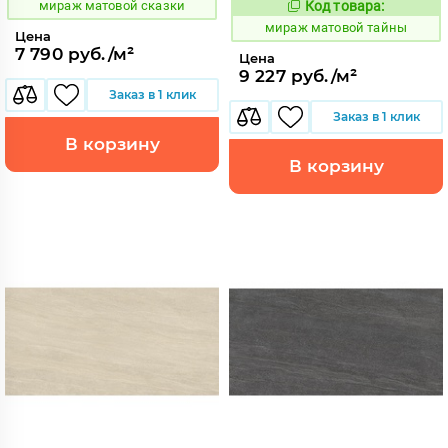
мираж матовой сказки
Код товара:
991101
Код:
мираж матовой тайны
Цена
7 790 руб./м²
Цена
9 227 руб./м²
Заказ в 1 клик
Заказ в 1 клик
В корзину
В корзину