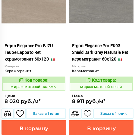
Ergon Elegance Pro EJZU
Ergon Elegance Pro EK93
Taupe Lappato Ret
Shield Dark Grey Naturale Ret
керамогранит 60x120
керамогранит 60x120
Материал:
Материал:
Керамогранит
Керамогранит
Код товара:
Код товара:
991067
991086
Код:
Код:
мираж матовой пальмы
мираж матовой связи
Цена
Цена
8 020 руб./м²
8 911 руб./м²
Заказ в 1 клик
Заказ в 1 клик
В корзину
В корзину