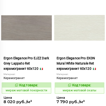
Ergon Elegance Pro EJZZ Dark
Ergon Elegance Pro EK0N
Grey Lappato Ret
Mural White Naturale Ret
керамогранит 60x120
керамогранит 60x120
Материал:
Материал:
Керамогранит
Керамогранит
Код товара:
Код товара:
991072
991091
Код:
Код:
мираж матовой покорности
мираж матовой скалы
Цена
Цена
8 020 руб./м²
7 790 руб./м²