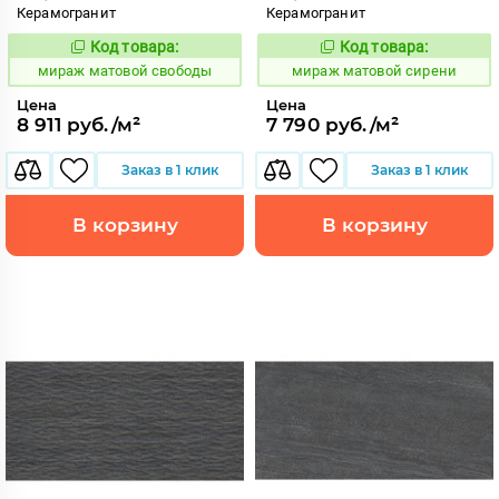
Керамогранит
Керамогранит
Код товара:
Код товара:
991085
991089
Код:
Код:
мираж матовой свободы
мираж матовой сирени
Цена
Цена
8 911 руб./м²
7 790 руб./м²
Заказ в 1 клик
Заказ в 1 клик
В корзину
В корзину