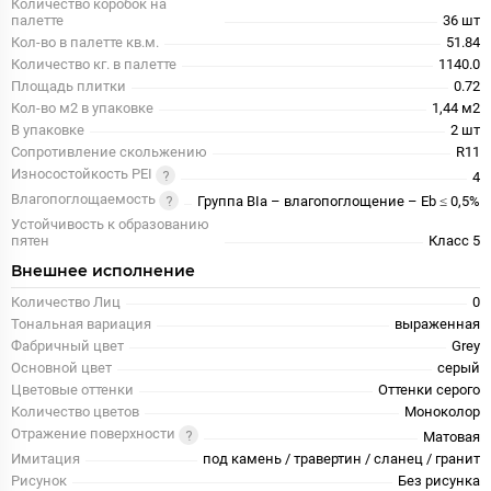
Количество коробок на
палетте
36 шт
Кол-во в палетте кв.м.
51.84
Количество кг. в палетте
1140.0
Площадь плитки
0.72
Кол-во м2 в упаковке
1,44 м2
В упаковке
2 шт
Сопротивление скольжению
R11
Износостойкость PEI
4
Влагопоглощаемость
Группа BIa – влагопоглощение – Eb ≤ 0,5%
Устойчивость к образованию
пятен
Класс 5
Внешнее исполнение
Количество Лиц
0
Тональная вариация
выраженная
Фабричный цвет
Grey
Основной цвет
серый
Цветовые оттенки
Оттенки серого
Количество цветов
Моноколор
Отражение поверхности
Матовая
Имитация
под камень / травертин / сланец / гранит
Рисунок
Без рисунка