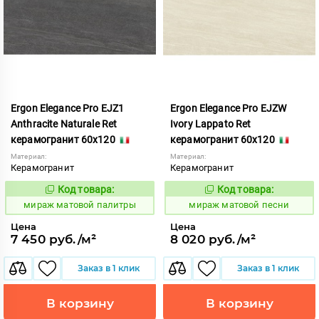
Ergon Elegance Pro EJZ1
Ergon Elegance Pro EJZW
Anthracite Naturale Ret
Ivory Lappato Ret
керамогранит 60x120
керамогранит 60x120
Материал:
Материал:
Керамогранит
Керамогранит
Код товара:
Код товара:
991066
991069
Код:
Код:
мираж матовой палитры
мираж матовой песни
Цена
Цена
7 450 руб./м²
8 020 руб./м²
Заказ в 1 клик
Заказ в 1 клик
В корзину
В корзину