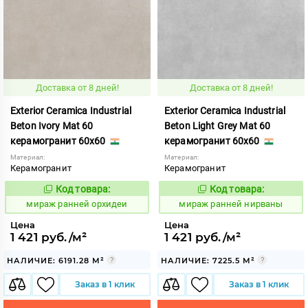
Доставка от 8 дней!
Доставка от 8 дней!
Exterior Ceramica Industrial
Exterior Ceramica Industrial
Beton Ivory Mat 60
Beton Light Grey Mat 60
керамогранит 60x60
керамогранит 60x60
Материал:
Материал:
Керамогранит
Керамогранит
Код товара:
Код товара:
994064
994059
Код:
Код:
мираж ранней орхидеи
мираж ранней нирваны
Цена
Цена
1 421 руб./м²
1 421 руб./м²
НАЛИЧИЕ: 6191.28 М²
НАЛИЧИЕ: 7225.5 М²
Заказ в 1 клик
Заказ в 1 клик