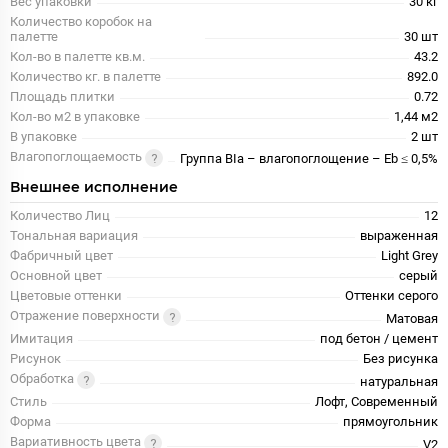
Вес упаковки
30 кг
Количество коробок на
палетте
30 шт
Кол-во в палетте кв.м.
43.2
Количество кг. в палетте
892.0
Площадь плитки
0.72
Кол-во м2 в упаковке
1,44 м2
В упаковке
2 шт
Влагопоглощаемость
Группа BIa – влагопоглощение – Eb ≤ 0,5%
Внешнее исполнение
Количество Лиц
12
Тональная вариация
выраженная
Фабричный цвет
Light Grey
Основной цвет
серый
Цветовые оттенки
Оттенки серого
Отражение поверхности
Матовая
Имитация
под бетон / цемент
Рисунок
Без рисунка
Обработка
натуральная
Стиль
Лофт, Современный
Форма
прямоугольник
Вариативность цвета
V2