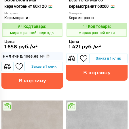
керамогранит 60x120
керамогранит 60x60
Материал:
Материал:
Керамогранит
Керамогранит
Код товара:
Код товара:
994057
994060
Код:
Код:
мираж ранней надежды
мираж ранней нити
Цена
Цена
1 658 руб./м²
1 421 руб./м²
НАЛИЧИЕ: 1066.68 М²
Заказ в 1 клик
Заказ в 1 клик
В корзину
В корзину