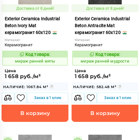
Доставка от 8 дней!
Доставка от 8 дней!
Exterior Ceramica Industrial
Exterior Ceramica Industrial
Beton Ivory Mat
Beton Antracite Mat
керамогранит 60x120
керамогранит 60x120
Материал:
Материал:
Керамогранит
Керамогранит
Код товара:
Код товара:
994056
994055
Код:
Код:
мираж ранней мяты
мираж ранней мудрости
Цена
Цена
1 658 руб./м²
1 658 руб./м²
НАЛИЧИЕ: 1067.84 М²
НАЛИЧИЕ: 582.48 М²
Заказ в 1 клик
Заказ в 1 клик
В корзину
В корзину