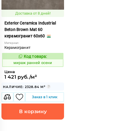
Доставка от 8 дней!
Exterior Ceramica Industrial
Beton Brown Mat 60
керамогранит 60x60
Материал:
Керамогранит
Код товара:
994065
Код:
мираж ранней осени
Цена
1 421 руб./м²
НАЛИЧИЕ: 2328.84 М²
Заказ в 1 клик
В корзину