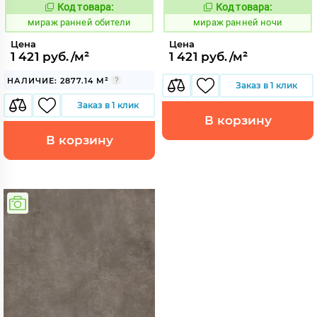
Код товара:
Код товара:
994062
994061
Код:
Код:
мираж ранней обители
мираж ранней ночи
Цена
Цена
1 421 руб./м²
1 421 руб./м²
НАЛИЧИЕ: 2877.14 М²
Заказ в 1 клик
Заказ в 1 клик
В корзину
В корзину