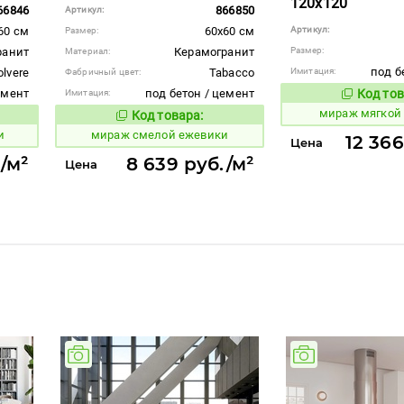
120x120
66846
866850
Артикул:
60 см
60x60 см
Артикул:
Размер:
ранит
Керамогранит
Размер:
Материал:
под б
olvere
Tabacco
Имитация:
Фабричный цвет:
емент
под бетон / цемент
Код тов
Имитация:
992046
мираж мягкой
Код товара:
995899
вара:
Код товара:
и
мираж смелой ежевики
12 366
Цена
/м²
8 639 руб./м²
Цена