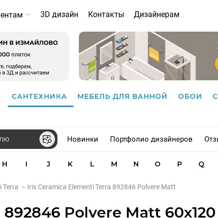
3D дизайн
Контакты
Дизайнерам
иентам
И
САНТЕХНИКА
МЕБЕЛЬ ДЛЯ ВАННОЙ
ОБОИ
Новинки
Портфолио дизайнеров
Отз
H
I
J
K
L
M
N
O
P
Q
i Terra
–
Iris Ceramica Elementi Terra 892846 Polvere Matt
a 892846 Polvere Matt 60x120 