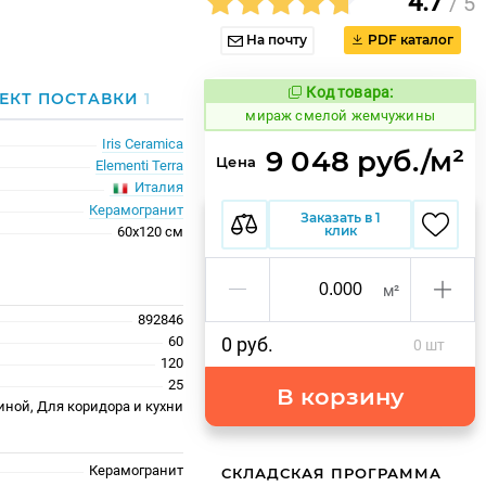
4.7
/ 5
На почту
PDF каталог
Код товара:
995901
ЕКТ ПОСТАВКИ
1
Код товара:
мираж смелой жемчужины
Iris Ceramica
9 048 руб./м²
Цена
Elementi Terra
Италия
Керамогранит
Заказать в 1
клик
60x120 см
м²
892846
60
0 руб.
0 шт
120
25
В корзину
иной, Для коридора и кухни
Керамогранит
СКЛАДСКАЯ ПРОГРАММА