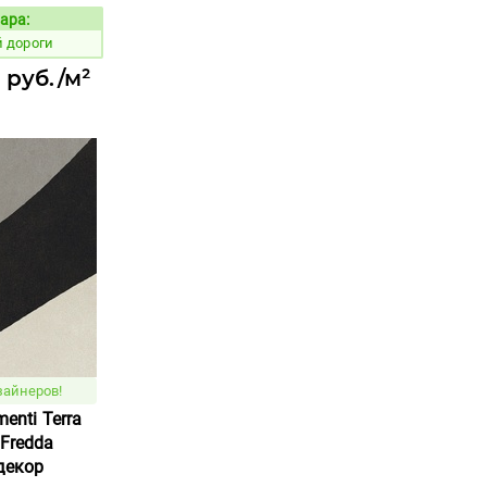
ара:
Код товара:
 дороги
 руб./м²
зайнеров!
menti Terra
 Fredda
 декор