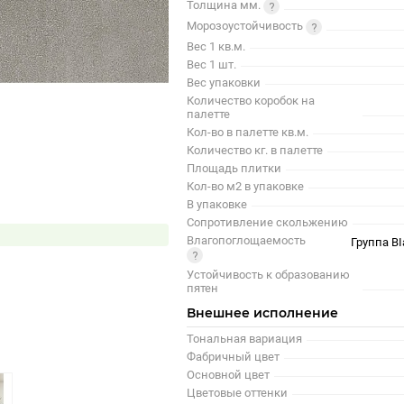
Толщина мм.
Морозоустойчивость
Вес 1 кв.м.
Вес 1 шт.
Вес упаковки
Количество коробок на
палетте
Кол-во в палетте кв.м.
Количество кг. в палетте
Площадь плитки
Кол-во м2 в упаковке
В упаковке
Сопротивление скольжению
Влагопоглощаемость
Группа BI
Устойчивость к образованию
пятен
Внешнее исполнение
Тональная вариация
Фабричный цвет
Основной цвет
Цветовые оттенки