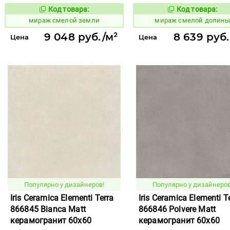
Код товара:
Код товара:
995905
995896
Код товара:
Код то
мираж смелой земли
мираж смелой долин
9 048 руб./м²
8 639 руб.
Цена
Цена
Популярно у дизайнеров!
Популярно у дизайнеров
Iris Ceramica Elementi Terra
Iris Ceramica Elementi T
866845 Bianca Matt
866846 Polvere Matt
керамогранит 60x60
керамогранит 60x60