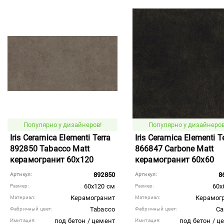
Популярно у дизайнеров!
Популярно у дизайнеров
Iris Ceramica Elementi Terra
Iris Ceramica Elementi T
892850 Tabacco Matt
866847 Carbone Matt
керамогранит 60x120
керамогранит 60x60
892850
8
Артикул:
Артикул:
60x120 см
60x
Размер:
Размер:
Керамогранит
Керамог
Материал:
Материал:
Tabacco
Ca
Фабричный цвет:
Фабричный цвет:
под бетон / цемент
под бетон / ц
Имитация:
Имитация: