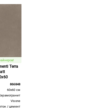
зайнеров!
menti Terra
att
0x60
866848
60x60 см
Керамогранит
Visone
етон / цемент