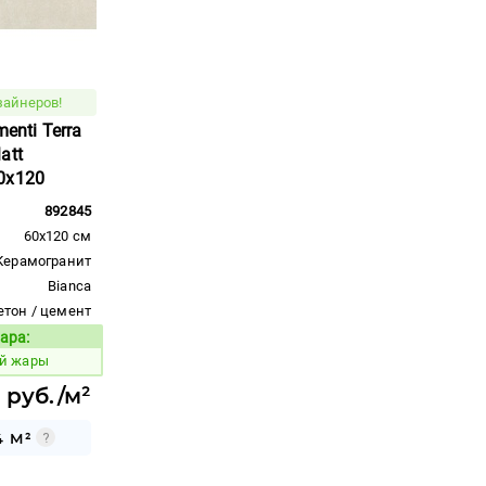
зайнеров!
menti Terra
att
0x120
892845
60x120 см
Керамогранит
Bianca
етон / цемент
ара:
Код товара:
й жары
 руб./м²
4 М²