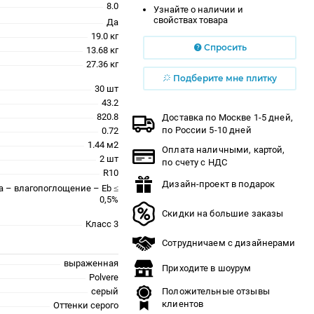
8.0
Узнайте о наличии и
свойствах товара
Да
19.0 кг
Спросить
13.68 кг
27.36 кг
Подберите мне плитку
30 шт
43.2
820.8
Доставка по Москве 1-5 дней,
по России 5-10 дней
0.72
1.44 м2
Оплата наличными, картой,
2 шт
по счету с НДС
R10
Дизайн-проект в подарок
a – влагопоглощение – Eb ≤
0,5%
Скидки на большие заказы
Класс 3
Сотрудничаем с дизайнерами
выраженная
Приходите в шоурум
Polvere
серый
Положительные отзывы
клиентов
Оттенки серого