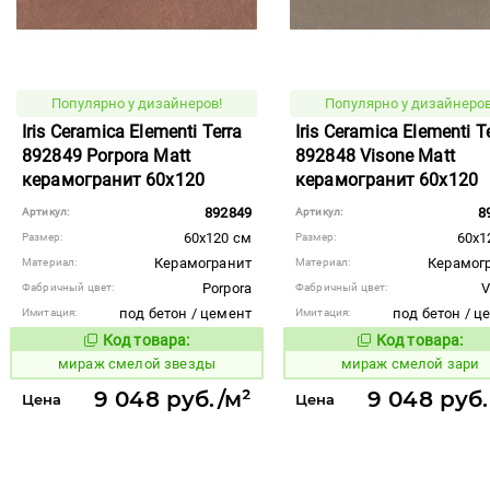
Популярно у дизайнеров!
Популярно у дизайнеров
Iris Ceramica Elementi Terra
Iris Ceramica Elementi T
892849 Porpora Matt
892848 Visone Matt
керамогранит 60x120
керамогранит 60x120
892849
8
Артикул:
Артикул:
60x120 см
60x1
Размер:
Размер:
Керамогранит
Керамог
Материал:
Материал:
Porpora
V
Фабричный цвет:
Фабричный цвет:
под бетон / цемент
под бетон / ц
Имитация:
Имитация:
Код товара:
Код товара:
995904
995903
Код товара:
Код то
мираж смелой звезды
мираж смелой зари
9 048 руб./м²
9 048 руб.
Цена
Цена