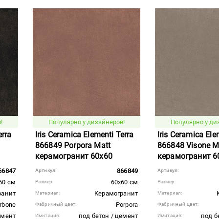
!
Популярно у дизайнеров!
Популярно у ди
erra
Iris Ceramica Elementi Terra
Iris Ceramica Ele
866849 Porpora Matt
866848 Visone M
керамогранит 60x60
керамогранит 6
66847
866849
Артикул:
Артикул:
60 см
60x60 см
Размер:
Размер:
ранит
Керамогранит
Материал:
Материал:
rbone
Porpora
Фабричный цвет:
Фабричный цвет:
емент
под бетон / цемент
под б
Имитация:
Имитация: