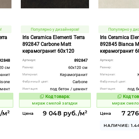
!
Популярно у дизайнеров!
Популярно у ди
erra
Iris Ceramica Elementi Terra
Iris Ceramica Ele
892847 Carbone Matt
892845 Bianca M
керамогранит 60x120
керамогранит 6
92848
892847
Артикул:
Артикул:
20 см
60x120 см
Размер:
Размер:
ранит
Керамогранит
Материал:
Материал:
isone
Carbone
Фабричный цвет:
Фабричный цвет:
емент
под бетон / цемент
под б
Имитация:
Имитация:
Код товара:
Код тов
995902
995900
вара:
Код товара:
мираж смелой загадки
мираж смело
/м²
9 048 руб./м²
7 276
Цена
Цена
НАЛИЧИЕ: 1.4