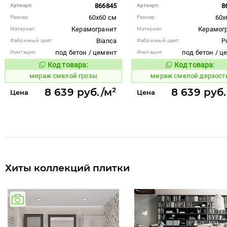
866845
8
Артикул:
Артикул:
60x60 см
60x
Размер:
Размер:
Керамогранит
Керамог
Материал:
Материал:
Bianca
P
Фабричный цвет:
Фабричный цвет:
под бетон / цемент
под бетон / ц
Имитация:
Имитация:
Код товара:
Код товара:
995894
995895
Код товара:
Код то
мираж смелой грозы
мираж смелой дерзост
8 639 руб./м²
8 639 руб.
Цена
Цена
Хиты коллекций плитки