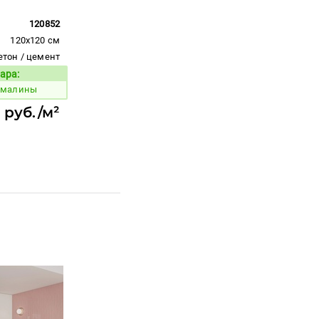
120852
120x120 см
етон / цемент
ара:
Код товара:
 малины
 руб./м²