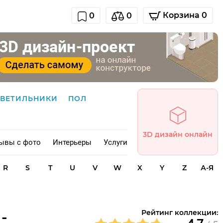
Корзина 0
0
0
СВЕТИЛЬНИКИ
ПОЛ
3D дизайн онлайн
ывы с фото
Интерьеры
Услуги
R
S
T
U
V
W
X
Y
Z
А-Я
-
Рейтинг коллекции: