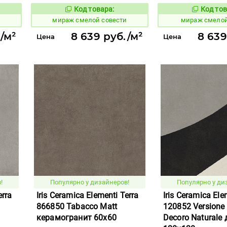
Код товара:
Код тов
995898
995897
вара:
Код товара:
ы
мираж смелой совести
мираж смелой
/м²
8 639 руб./м²
8 639
Цена
Цена
!
Популярно у дизайнеров!
Популярно у ди
erra
Iris Ceramica Elementi Terra
Iris Ceramica Ele
866850 Tabacco Matt
120852 Versione
керамогранит 60x60
Decoro Naturale