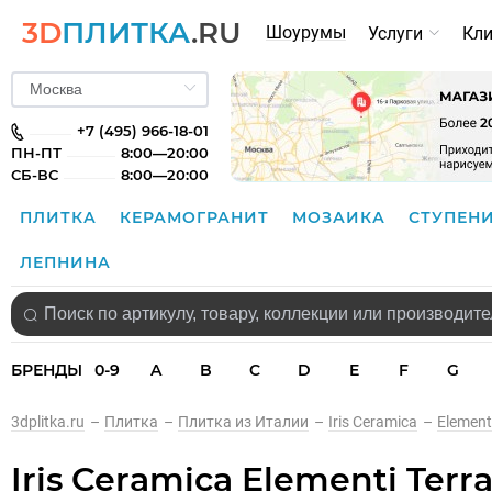
3D
ПЛИТКА
.RU
Шоурумы
Услуги
Кл
+7 (495) 966-18-01
ПН-ПТ
8:00—20:00
СБ-ВС
8:00—20:00
ПЛИТКА
КЕРАМОГРАНИТ
МОЗАИКА
СТУПЕН
ЛЕПНИНА
БРЕНДЫ
0-9
A
B
C
D
E
F
G
3dplitka.ru
–
Плитка
–
Плитка из Италии
–
Iris Ceramica
–
Element
Iris Ceramica Elementi Terr