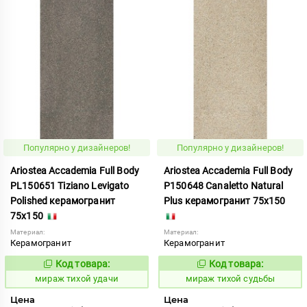
Популярно у дизайнеров!
Популярно у дизайнеров!
Ariostea Accademia Full Body
Ariostea Accademia Full Body
PL150651 Tiziano Levigato
P150648 Canaletto Natural
Polished керамогранит
Plus керамогранит 75x150
75x150
Материал:
Материал:
Керамогранит
Керамогранит
Код товара:
Код товара:
997110
997099
Код:
Код:
мираж тихой удачи
мираж тихой судьбы
Цена
Цена