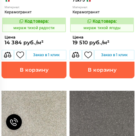
Материал:
Материал:
Керамогранит
Керамогранит
Код товара:
Код товара:
997077
997124
Код:
Код:
мираж тихой радости
мираж тихой ягоды
Цена
Цена
14 384 руб./м²
19 510 руб./м²
Заказ в 1 клик
Заказ в 1 клик
В корзину
В корзину