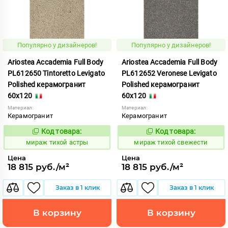
Популярно у дизайнеров!
Популярно у дизайнеров!
Ariostea Accademia Full Body
Ariostea Accademia Full Body
PL612650 Tintoretto Levigato
PL612652 Veronese Levigato
Polished керамогранит
Polished керамогранит
60x120
60x120
Материал:
Материал:
Керамогранит
Керамогранит
Код товара:
Код товара:
997081
997083
Код:
Код:
мираж тихой астры
мираж тихой свежести
Цена
Цена
18 815 руб./м²
18 815 руб./м²
Заказ в 1 клик
Заказ в 1 клик
В корзину
В корзину