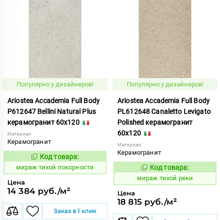
Популярно у дизайнеров!
Популярно у дизайнеров!
Ariostea Accademia Full Body
Ariostea Accademia Full Body
P612647 Bellini Natural Plus
PL612648 Canaletto Levigato
керамогранит 60x120
Polished керамогранит
60x120
Материал:
Керамогранит
Материал:
Керамогранит
Код товара:
997072
Код:
мираж тихой покорности
Код товара:
997079
Код:
мираж тихой реки
Цена
14 384 руб./м²
Цена
18 815 руб./м²
Заказ в 1 клик