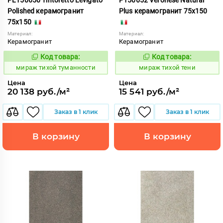
Polished керамогранит
Plus керамогранит 75x150
75x150
Материал:
Материал:
Керамогранит
Керамогранит
Код товара:
Код товара:
997109
997103
Код:
Код:
мираж тихой туманности
мираж тихой тени
Цена
Цена
20 138 руб./м²
15 541 руб./м²
Заказ в 1 клик
Заказ в 1 клик
В корзину
В корзину