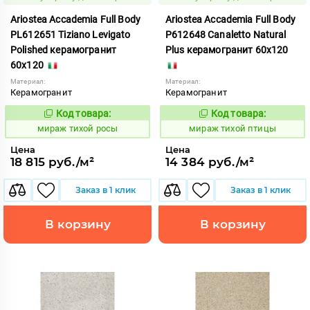
Ariostea Accademia Full Body
Ariostea Accademia Full Body
PL612651 Tiziano Levigato
P612648 Canaletto Natural
Polished керамогранит
Plus керамогранит 60x120
60x120
Материал:
Материал:
Керамогранит
Керамогранит
Код товара:
Код товара:
997082
997073
Код:
Код:
мираж тихой росы
мираж тихой птицы
Цена
Цена
18 815 руб./м²
14 384 руб./м²
Заказ в 1 клик
Заказ в 1 клик
В корзину
В корзину