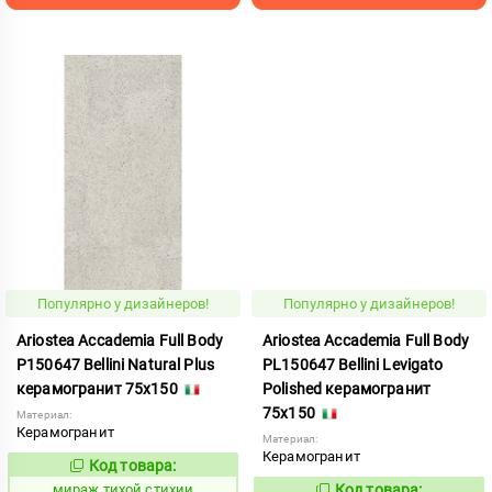
Популярно у дизайнеров!
Популярно у дизайнеров!
Ariostea Accademia Full Body
Ariostea Accademia Full Body
P150647 Bellini Natural Plus
PL150647 Bellini Levigato
керамогранит 75x150
Polished керамогранит
75x150
Материал:
Керамогранит
Материал:
Керамогранит
Код товара:
997098
Код:
мираж тихой стихии
Код товара: