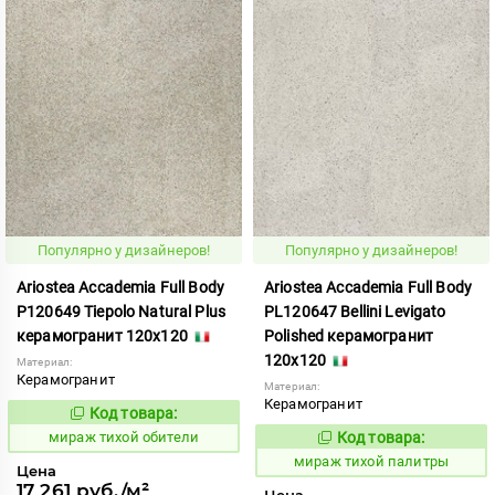
Популярно у дизайнеров!
Популярно у дизайнеров!
Ariostea Accademia Full Body
Ariostea Accademia Full Body
P120649 Tiepolo Natural Plus
PL120647 Bellini Levigato
керамогранит 120x120
Polished керамогранит
120x120
Материал:
Керамогранит
Материал:
Керамогранит
Код товара:
997062
Код:
мираж тихой обители
Код товара:
997066
Код:
мираж тихой палитры
Цена
17 261 руб./м²
Цена