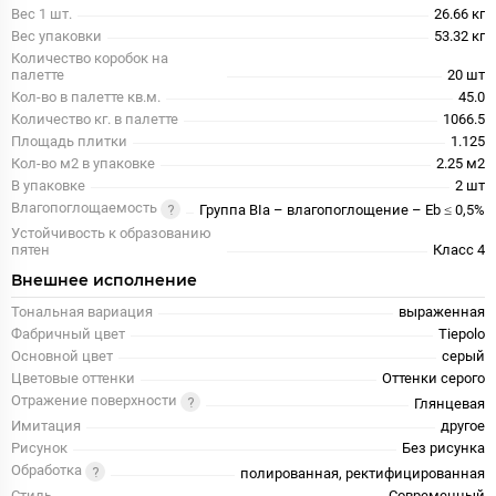
Вес 1 шт.
26.66 кг
Вес упаковки
53.32 кг
Количество коробок на
палетте
20 шт
Кол-во в палетте кв.м.
45.0
Количество кг. в палетте
1066.5
Площадь плитки
1.125
Кол-во м2 в упаковке
2.25 м2
В упаковке
2 шт
Влагопоглощаемость
Группа BIa – влагопоглощение – Eb ≤ 0,5%
Устойчивость к образованию
пятен
Класс 4
Внешнее исполнение
Тональная вариация
выраженная
Фабричный цвет
Tiepolo
Основной цвет
серый
Цветовые оттенки
Оттенки серого
Отражение поверхности
Глянцевая
Имитация
другое
Рисунок
Без рисунка
Обработка
полированная, ректифицированная
Стиль
Современный