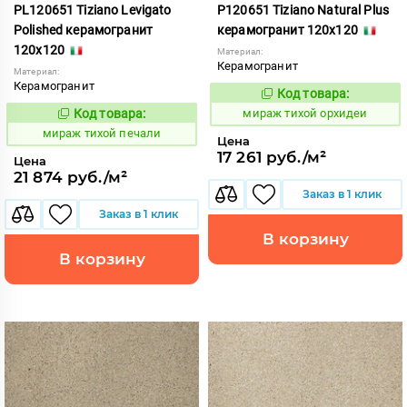
PL120651 Tiziano Levigato
P120651 Tiziano Natural Plus
Polished керамогранит
керамогранит 120x120
120x120
Материал:
Керамогранит
Материал:
Керамогранит
Код товара:
997064
Код:
Код товара:
мираж тихой орхидеи
997070
Код:
мираж тихой печали
Цена
17 261 руб./м²
Цена
21 874 руб./м²
Заказ в 1 клик
Заказ в 1 клик
В корзину
В корзину