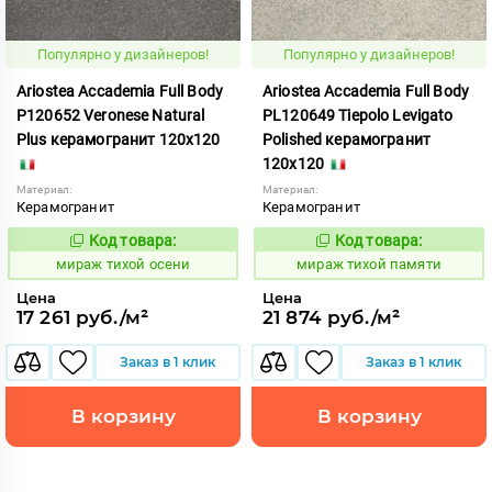
Популярно у дизайнеров!
Популярно у дизайнеров!
Ariostea Accademia Full Body
Ariostea Accademia Full Body
P120652 Veronese Natural
PL120649 Tiepolo Levigato
Plus керамогранит 120x120
Polished керамогранит
120x120
Материал:
Материал:
Керамогранит
Керамогранит
Код товара:
Код товара:
997065
997068
Код:
Код:
мираж тихой осени
мираж тихой памяти
Цена
Цена
17 261 руб./м²
21 874 руб./м²
Заказ в 1 клик
Заказ в 1 клик
В корзину
В корзину