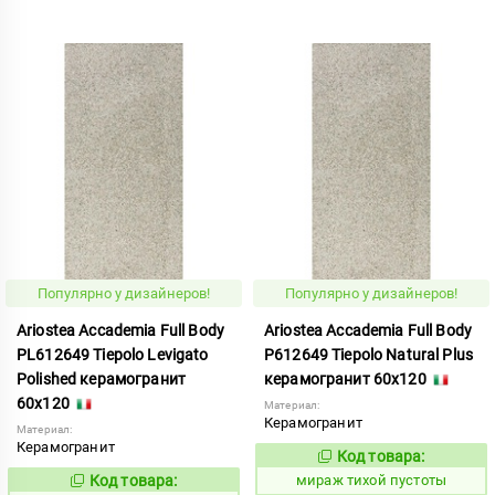
Популярно у дизайнеров!
Популярно у дизайнеров!
Ariostea Accademia Full Body
Ariostea Accademia Full Body
PL612649 Tiepolo Levigato
P612649 Tiepolo Natural Plus
Polished керамогранит
керамогранит 60x120
60x120
Материал:
Керамогранит
Материал:
Керамогранит
Код товара:
997074
Код:
Код товара:
мираж тихой пустоты
997080
Код: