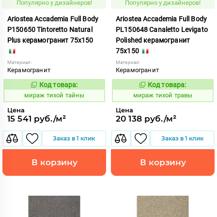
Популярно у дизайнеров!
Популярно у дизайнеров!
Ariostea Accademia Full Body
Ariostea Accademia Full Body
P150650 Tintoretto Natural
PL150648 Canaletto Levigato
Plus керамогранит 75x150
Polished керамогранит
75x150
Материал:
Материал:
Керамогранит
Керамогранит
Код товара:
Код товара:
997101
997107
Код:
Код:
мираж тихой тайны
мираж тихой травы
Цена
Цена
15 541 руб./м²
20 138 руб./м²
Заказ в 1 клик
Заказ в 1 клик
В корзину
В корзину