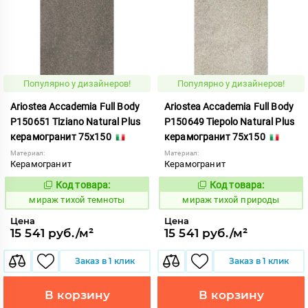
Популярно у дизайнеров!
Популярно у дизайнеров!
Ariostea Accademia Full Body
Ariostea Accademia Full Body
P150651 Tiziano Natural Plus
P150649 Tiepolo Natural Plus
керамогранит 75x150
керамогранит 75x150
Материал:
Материал:
Керамогранит
Керамогранит
Код товара:
Код товара:
997102
997100
Код:
Код:
мираж тихой темноты
мираж тихой природы
Цена
Цена
15 541 руб./м²
15 541 руб./м²
Заказ в 1 клик
Заказ в 1 клик
В корзину
В корзину