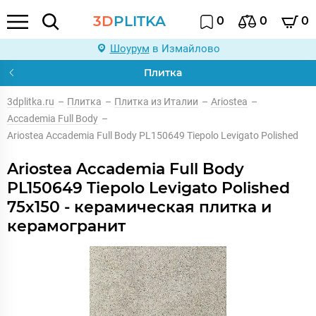
3D
PLITKA
0
0
0
Шоурум
в Измайлово
Плитка
3dplitka.ru
–
Плитка
–
Плитка из Италии
–
Ariostea
–
Accademia Full Body
–
Ariostea Accademia Full Body PL150649 Tiepolo Levigato Polished
Ariostea Accademia Full Body
PL150649 Tiepolo Levigato Polished
75x150 - керамическая плитка и
керамогранит