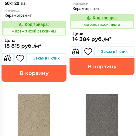
60x120
Материал:
Керамогранит
Материал:
Керамогранит
Код товара:
997076
Код:
Код товара:
мираж тихой пыли
997078
Код:
мираж тихой раковины
Цена
14 384 руб./м²
Цена
18 815 руб./м²
Заказ в 1 клик
Заказ в 1 клик
В корзину
В корзину