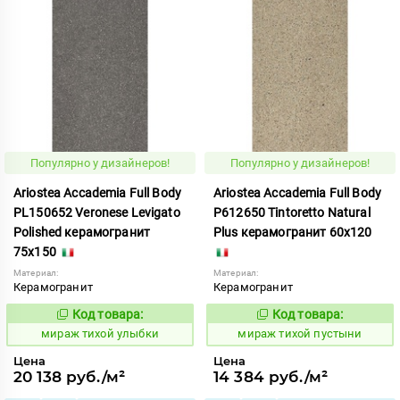
Популярно у дизайнеров!
Популярно у дизайнеров!
Ariostea Accademia Full Body
Ariostea Accademia Full Body
PL150652 Veronese Levigato
P612650 Tintoretto Natural
Polished керамогранит
Plus керамогранит 60x120
75x150
Материал:
Материал:
Керамогранит
Керамогранит
Код товара:
Код товара:
997111
997075
Код:
Код:
мираж тихой улыбки
мираж тихой пустыни
Цена
Цена
20 138 руб./м²
14 384 руб./м²