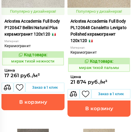
Популярно у дизайнеров!
Популярно у дизайнеров!
Ariostea Accademia Full Body
Ariostea Accademia Full Body
P120647 Bellini Natural Plus
PL120648 Canaletto Levigato
керамогранит 120x120
Polished керамогранит
120x120
Материал:
Керамогранит
Материал:
Керамогранит
Код товара:
997058
Код:
мираж тихой нежности
Код товара:
997067
Код:
мираж тихой пальмы
Цена
17 261 руб./м²
Цена
21 874 руб./м²
Заказ в 1 клик
Заказ в 1 клик
В корзину
В корзину