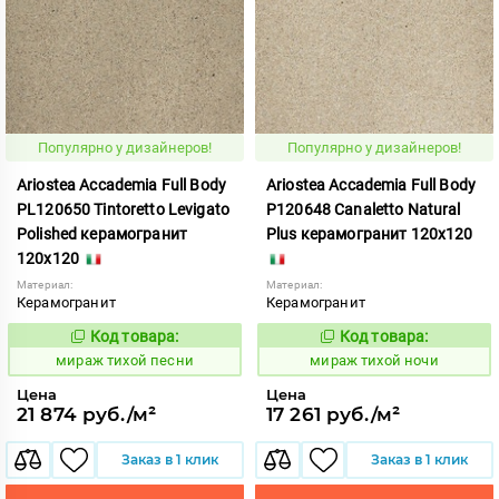
Популярно у дизайнеров!
Популярно у дизайнеров!
Ariostea Accademia Full Body
Ariostea Accademia Full Body
PL120650 Tintoretto Levigato
P120648 Canaletto Natural
Polished керамогранит
Plus керамогранит 120x120
120x120
Материал:
Материал:
Керамогранит
Керамогранит
Код товара:
Код товара:
997069
997061
Код:
Код:
мираж тихой песни
мираж тихой ночи
Цена
Цена
21 874 руб./м²
17 261 руб./м²
Заказ в 1 клик
Заказ в 1 клик