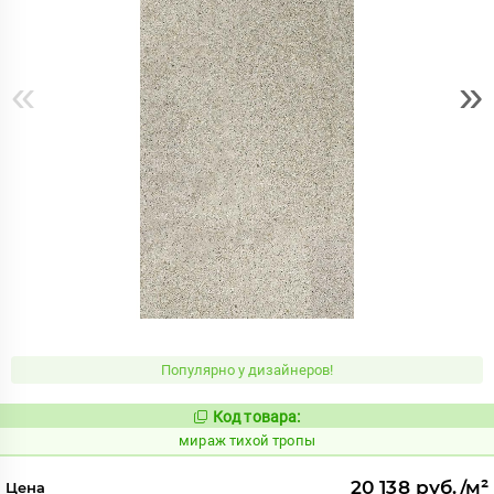
«
»
Популярно у дизайнеров!
Код товара:
997108
Код:
мираж тихой тропы
20 138 руб./м²
Цена