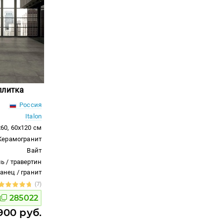
плитка
Россия
Italon
x60, 60x120 см
Керамогранит
Вайт
ь / травертин
ланец / гранит
(7)
285022
900 руб.