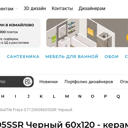
3D дизайн
Контакты
Дизайнерам
иентам
И
САНТЕХНИКА
МЕБЕЛЬ ДЛЯ ВАННОЙ
ОБОИ
Новинки
Портфолио дизайнеров
Отз
H
I
J
K
L
M
N
O
P
Q
obalTile Freya GT120608605SSR Черный
605SSR Черный 60x120 - кер