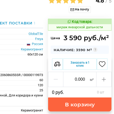
4.8
/ 5
На почту
Код товара:
999746
ЕКТ ПОСТАВКИ
1
Код товара:
мираж январской дальности
GlobalTile
3 590 руб./м²
Цена
Freya
Россия
Керамогранит
НАЛИЧИЕ: 3590 М²
60x120 см
Заказать в 1
клик
20608605SSR / 00000119973
м²
60
120
25
0 руб.
0 шт
иной, Для коридора и кухни
В корзину
Керамогранит