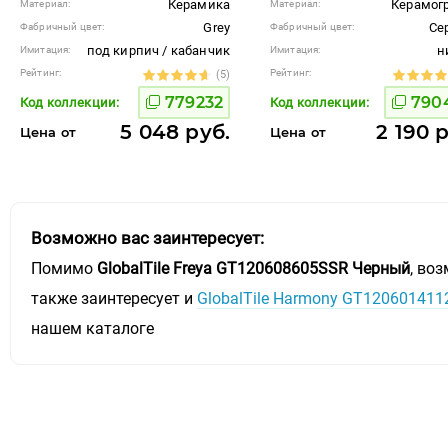
Керамика
Керамог
Материал:
Материал:
Grey
Се
Фабричный цвет:
Фабричный цвет:
под кирпич / кабанчик
н
Имитация:
Имитация:
Рейтинг:
Рейтинг:
(5)
779232
790
Код коллекции:
Код коллекции:
5 048 руб.
2 190 
Цена от
Цена от
Возможно вас заинтересует:
Помимо
GlobalTile Freya GT120608605SSR Черный
, во
также заинтересует и
GlobalTile Harmony GT12060141
нашем каталоге