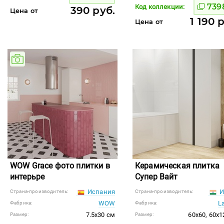
739
Код коллекции:
390 руб.
Цена от
1 190 
Цена от
WOW Grace фото плитки в
Керамическая плитка
интерьре
Супер Вайт
Испания
И
Страна-производитель:
Страна-производитель:
WOW
L
Фабрика:
Фабрика:
7.5x30 см
60x60, 60x1
Размер:
Размер: