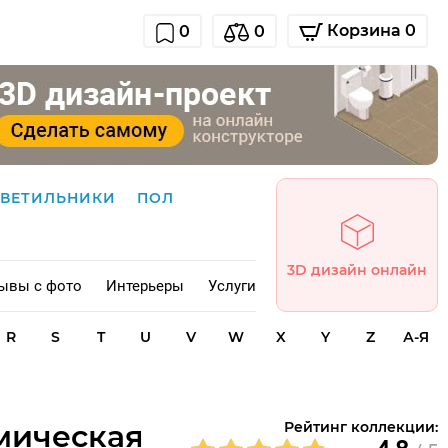
Корзина 0
0
0
СВЕТИЛЬНИКИ
ПОЛ
3D дизайн онлайн
ывы с фото
Интерьеры
Услуги
R
S
T
U
V
W
X
Y
Z
А-Я
амическая
Рейтинг коллекции: