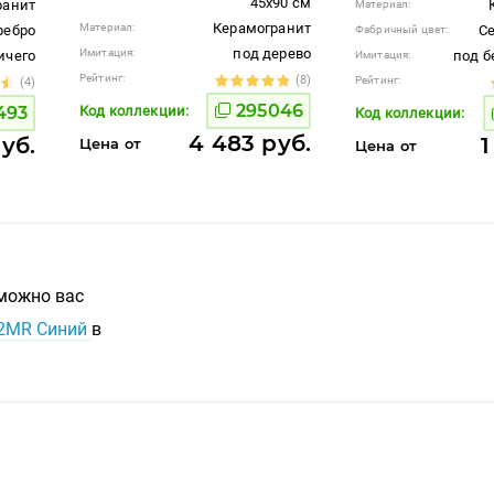
45x90 см
ранит
Материал:
Керамогранит
Материал:
ребро
С
Фабричный цвет:
под дерево
Имитация:
ичего
под б
Имитация:
Рейтинг:
(8)
Рейтинг:
(4)
295046
493
Код коллекции:
Код коллекции:
4 483 руб.
руб.
1
Цена от
Цена от
зможно вас
12MR Синий
в