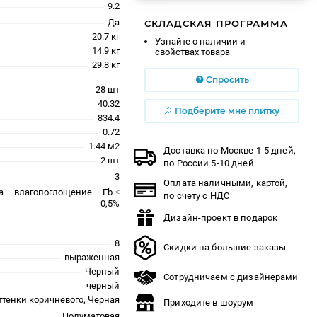
9.2
Да
СКЛАДСКАЯ ПРОГРАММА
20.7 кг
Узнайте о наличии и
14.9 кг
свойствах товара
29.8 кг
Спросить
28 шт
40.32
Подберите мне плитку
834.4
0.72
1.44 м2
Доставка по Москве 1-5 дней,
2 шт
по России 5-10 дней
3
Оплата наличными, картой,
a – влагопоглощение – Eb ≤
по счету с НДС
0,5%
Дизайн-проект в подарок
8
Скидки на большие заказы
выраженная
Черный
Сотрудничаем с дизайнерами
черный
ттенки коричневого, Черная
Приходите в шоурум
Полуматовая