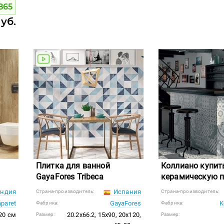
865
руб.
Плитка для ванной
Коллиано купит
GayaFores Tribeca
керамическую п
ндия
Испания
Страна-производитель:
Страна-производитель:
aparet
GayaFores
K
Фабрика:
Фабрика:
20 см
20.2x66.2, 15x90, 20x120,
Размер:
Размер: