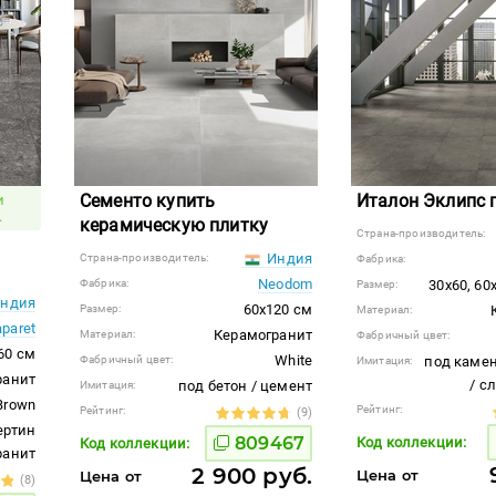
Сементо купить
Италон Эклипс 
и
.
керамическую плитку
Страна-производитель:
Индия
Страна-производитель:
Фабрика:
Neodom
Фабрика:
30x60, 60
Размер:
ндия
60x120 см
Размер:
Материал:
aparet
Керамогранит
Материал:
Фабричный цвет:
60 см
White
Фабричный цвет:
под камен
Имитация:
ранит
/ с
под бетон / цемент
Имитация:
Brown
Рейтинг:
Рейтинг:
(9)
ертин
809467
Код коллекции:
Код коллекции:
гранит
2 900 руб.
Цена от
Цена от
(8)