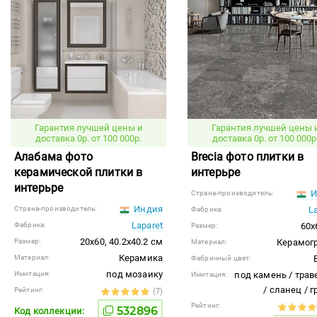
Гарантия лучшей цены и
Гарантия лучшей цены 
доставка 0р. от 100 000р.
доставка 0р. от 100 000р
Алабама фото
Brecia фото плитки в
керамической плитки в
интерьре
интерьре
И
Страна-производитель:
Индия
Страна-производитель:
L
Фабрика:
Laparet
Фабрика:
60x
Размер:
20x60, 40.2x40.2 см
Размер:
Керамог
Материал:
Керамика
Материал:
Фабричный цвет:
под мозаику
Имитация:
под камень / трав
Имитация:
/ сланец / 
Рейтинг:
(7)
Рейтинг:
532896
Код коллекции: