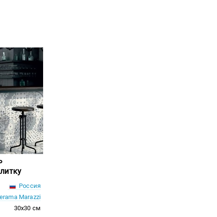
ь
литку
Россия
erama Marazzi
30x30 см