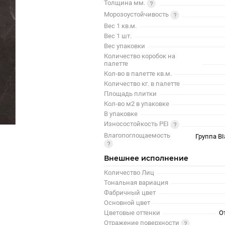
Толщина мм.
Морозоустойчивость
Вес 1 кв.м.
Вес 1 шт.
Вес упаковки
Количество коробок на
палетте
Кол-во в палетте кв.м.
Количество кг. в палетте
Площадь плитки
Кол-во м2 в упаковке
В упаковке
Износостойкость PEI
Влагопоглощаемость
Группа BI
Внешнее исполнение
Количество Лиц
Тональная вариация
Фабричный цвет
Основной цвет
Цветовые оттенки
О
Отражение поверхности