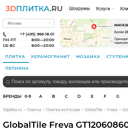
3D
ПЛИТКА
.RU
Шоурумы
Услуги
Кл
+7 (495) 966-18-01
ПН-ПТ
8:00—20:00
СБ-ВС
8:00—20:00
ПЛИТКА
КЕРАМОГРАНИТ
МОЗАИКА
СТУПЕН
ЛЕПНИНА
БРЕНДЫ
0-9
A
B
C
D
E
F
G
3dplitka.ru
–
Плитка
–
Плитка из России
–
GlobalTile
–
Freya
–
Gl
GlobalTile Freya GT120608