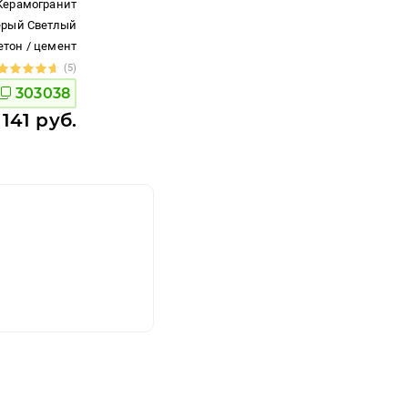
Керамогранит
ерый Светлый
етон / цемент
(5)
303038
 141 руб.