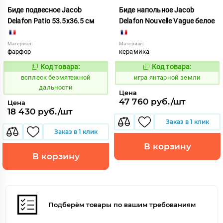
Биде подвесное Jacob
Биде напольное Jacob
Delafon Patio 53.5x36.5 см
Delafon Nouvelle Vague белое
Материал:
Материал:
фарфор
керамика
Код товара:
Код товара:
234996
562280
Код:
Код:
всплеск безмятежной
игра янтарной земли
дальности
Цена
47 760 руб./шт
Цена
18 430 руб./шт
Заказ в 1 клик
Заказ в 1 клик
В корзину
В корзину
Подберём товары по вашим требованиям