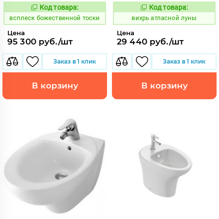
Код товара:
Код товара:
235231
171170
Код:
Код:
всплеск божественной тоски
вихрь атласной луны
Цена
Цена
95 300 руб./шт
29 440 руб./шт
Заказ в 1 клик
Заказ в 1 клик
В корзину
В корзину