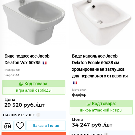
Биде подвесное Jacob
Биде напольное Jacob
Delafon Vox 50x35
Delafon Escale 60x38 см
хромированная заглушка
Материал:
фарфор
для переливного отверстия
Код товара:
547085
Код:
игра алой свободы
Материал:
фарфор
Цена
Код товара:
29 520 руб./шт
171159
Код:
вихрь атласной искры
НАЛИЧИЕ: 2 ШТ
Цена
34 247 руб./шт
Заказ в 1 клик