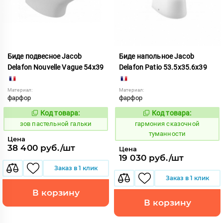
Биде подвесное Jacob
Биде напольное Jacob
Delafon Nouvelle Vague 54х39
Delafon Patio 53.5x35.6x39
Материал:
Материал:
фарфор
фарфор
Код товара:
Код товара:
508640
276734
Код:
Код:
зов пастельной гальки
гармония сказочной
туманности
Цена
38 400 руб./шт
Цена
19 030 руб./шт
Заказ в 1 клик
Заказ в 1 клик
В корзину
В корзину