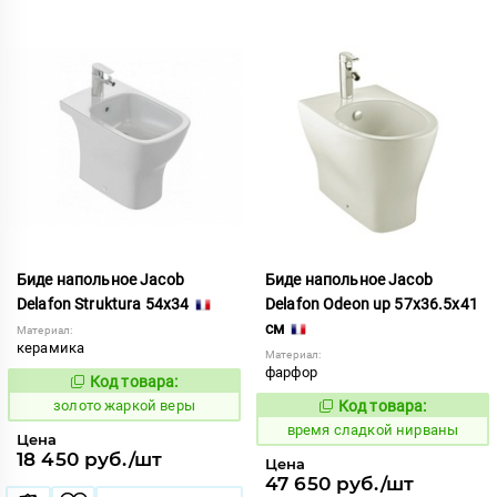
Биде напольное Jacob
Биде напольное Jacob
Delafon Struktura 54x34
Delafon Odeon up 57x36.5x41
см
Материал:
керамика
Материал:
фарфор
Код товара:
519133
Код:
золото жаркой веры
Код товара:
230184
Код:
время сладкой нирваны
Цена
18 450 руб./шт
Цена
47 650 руб./шт