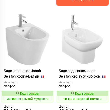
Биде напольное Jacob
Биде подвесное Jacob
Delafon Rodin+ Белый
Delafon Replay 54х36.5 см
Материал:
Материал:
фарфор
фарфор
Код товара:
Код товара:
921305
171568
Код:
Код:
магия негромкой мудрости
вихрь январской памяти
Цена
Цена