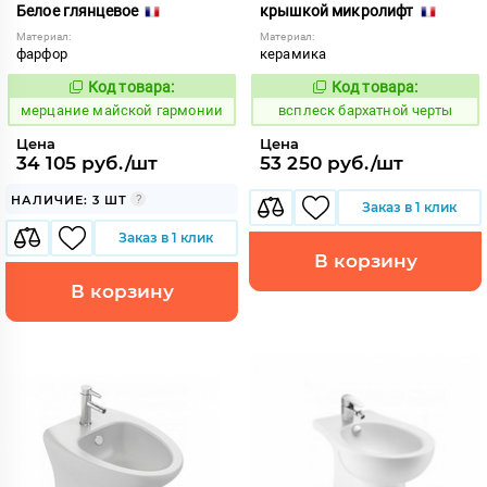
Белое глянцевое
крышкой микролифт
Материал:
Материал:
фарфор
керамика
Код товара:
Код товара:
975141
234870
Код:
Код:
мерцание майской гармонии
всплеск бархатной черты
Цена
Цена
34 105 руб./шт
53 250 руб./шт
НАЛИЧИЕ: 3 ШТ
Заказ в 1 клик
Заказ в 1 клик
В корзину
В корзину