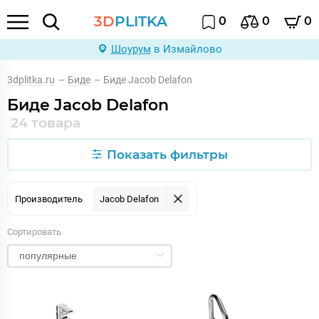
3D
PLITKA
0
0
0
Шоурум
в Измайлово
3dplitka.ru
–
Биде
–
Биде Jacob Delafon
Биде Jacob Delafon
24 товара
Показать фильтры
Производитель
Jacob Delafon
Сортировать