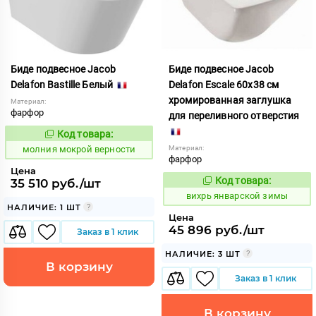
Биде подвесное Jacob
Биде подвесное Jacob
Delafon Bastille Белый
Delafon Escale 60x38 см
хромированная заглушка
Материал:
фарфор
для переливного отверстия
Код товара:
1007256
Код:
молния мокрой верности
Материал:
фарфор
Цена
Код товара:
35 510 руб./шт
171532
Код:
вихрь январской зимы
НАЛИЧИЕ: 1 ШТ
Цена
45 896 руб./шт
Заказ в 1 клик
НАЛИЧИЕ: 3 ШТ
В корзину
Заказ в 1 клик
В корзину