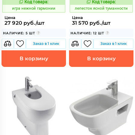
Код товара:
Код товара:
554891
874984
Код:
Код:
игра нежной гармонии
лепесток ясной туманности
Цена
Цена
27 920 руб./шт
31 570 руб./шт
НАЛИЧИЕ: 5 ШТ
НАЛИЧИЕ: 12 ШТ
Заказ в 1 клик
Заказ в 1 клик
В корзину
В корзину