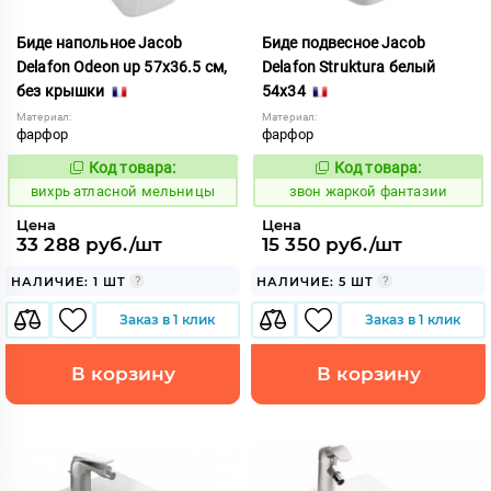
Биде напольное Jacob
Биде подвесное Jacob
Delafon Odeon up 57х36.5 см,
Delafon Struktura белый
без крышки
54х34
Материал:
Материал:
фарфор
фарфор
Код товара:
Код товара:
171174
456737
Код:
Код:
вихрь атласной мельницы
звон жаркой фантазии
Цена
Цена
33 288 руб./шт
15 350 руб./шт
НАЛИЧИЕ: 1 ШТ
НАЛИЧИЕ: 5 ШТ
Заказ в 1 клик
Заказ в 1 клик
В корзину
В корзину