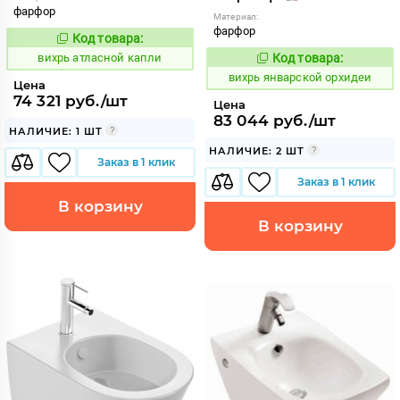
фарфор
Материал:
фарфор
Код товара:
171162
Код:
вихрь атласной капли
Код товара:
171564
Код:
вихрь январской орхидеи
Цена
74 321 руб./шт
Цена
83 044 руб./шт
НАЛИЧИЕ: 1 ШТ
НАЛИЧИЕ: 2 ШТ
Заказ в 1 клик
Заказ в 1 клик
В корзину
В корзину