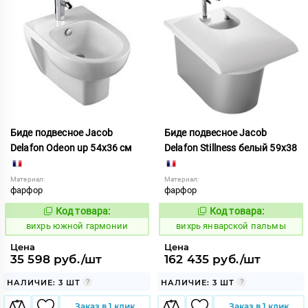
Биде подвесное Jacob
Биде подвесное Jacob
Delafon Odeon up 54х36 см
Delafon Stillness белый 59х38
Материал:
Материал:
фарфор
фарфор
Код товара:
Код товара:
171391
171567
Код:
Код:
вихрь южной гармонии
вихрь январской пальмы
Цена
Цена
35 598 руб./шт
162 435 руб./шт
НАЛИЧИЕ: 3 ШТ
НАЛИЧИЕ: 3 ШТ
Заказ в 1 клик
Заказ в 1 клик