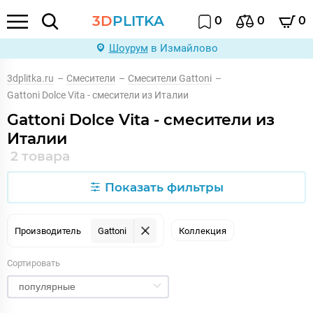
3D
PLITKA
0
0
0
Шоурум
в Измайлово
3dplitka.ru
–
Смесители
–
Смесители Gattoni
–
Gattoni Dolce Vita - смесители из Италии
Gattoni Dolce Vita - смесители из
Италии
2 товара
Показать фильтры
Производитель
Gattoni
Коллекция
Сортировать