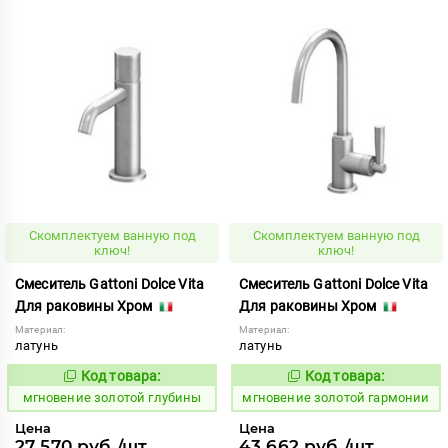
Скомплектуем ванную под
Скомплектуем ванную под
ключ!
ключ!
Смеситель Gattoni Dolce Vita
Смеситель Gattoni Dolce Vita
Для раковины Хром
Для раковины Хром
Материал:
Материал:
латунь
латунь
Код товара:
Код товара:
941642
941641
Код:
Код:
мгновение золотой глубины
мгновение золотой гармонии
Цена
Цена
27 570 руб./шт
43 662 руб./шт