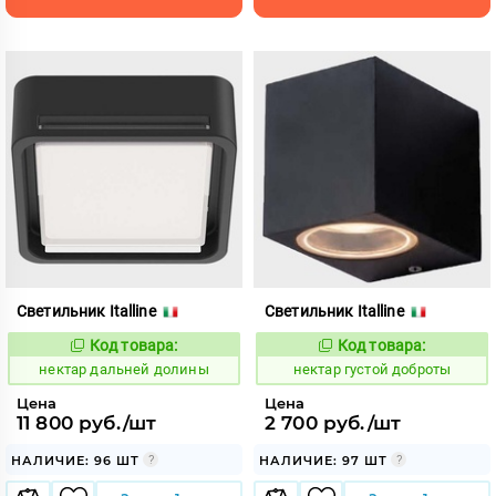
Светильник Italline
Светильник Italline
Код товара:
Код товара:
1128021
1127997
Код:
Код:
нектар дальней долины
нектар густой доброты
Цена
Цена
11 800 руб./шт
2 700 руб./шт
НАЛИЧИЕ: 96 ШТ
НАЛИЧИЕ: 97 ШТ