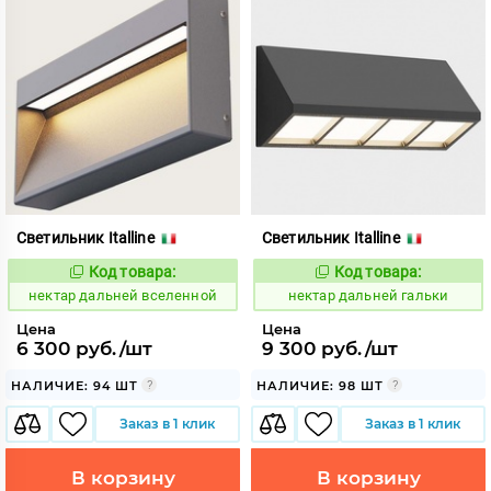
Светильник Italline
Светильник Italline
Код товара:
Код товара:
1128013
1128015
Код:
Код:
нектар дальней вселенной
нектар дальней гальки
Цена
Цена
6 300 руб./шт
9 300 руб./шт
НАЛИЧИЕ: 94 ШТ
НАЛИЧИЕ: 98 ШТ
Заказ в 1 клик
Заказ в 1 клик
В корзину
В корзину