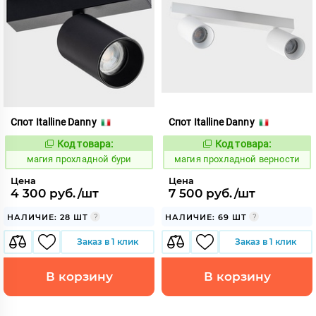
Спот Italline Danny
Спот Italline Danny
Код товара:
Код товара:
915380
915381
Код:
Код:
магия прохладной бури
магия прохладной верности
Цена
Цена
4 300 руб./шт
7 500 руб./шт
НАЛИЧИЕ: 28 ШТ
НАЛИЧИЕ: 69 ШТ
Заказ в 1 клик
Заказ в 1 клик
В корзину
В корзину