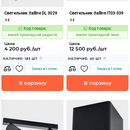
Светильник Italline DL 3029
Светильник Italline IT03-339
Код товара:
Код товара:
915452
915478
Код:
Код:
магия прохладной радости
магия прохладной тени
Цена
Цена
4 200 руб./шт
12 500 руб./шт
НАЛИЧИЕ: 183 ШТ
НАЛИЧИЕ: 40 ШТ
Заказ в 1 клик
Заказ в 1 клик
В корзину
В корзину