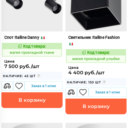
Спот Italline Danny
Светильник Italline Fashion
Код товара:
915480
Код:
магия прохладной ткани
Код товара:
915486
Код:
магия прохладной улыбки
Цена
7 500 руб./шт
Цена
4 400 руб./шт
НАЛИЧИЕ: 45 ШТ
НАЛИЧИЕ: 150 ШТ
Заказ в 1 клик
Заказ в 1 клик
В корзину
В корзину