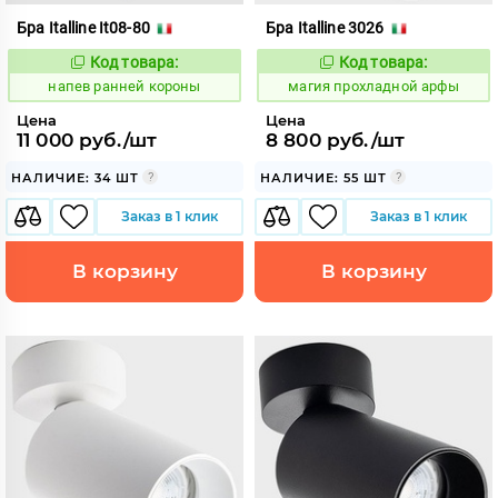
Бра Italline It08-80
Бра Italline 3026
Код товара:
Код товара:
1087788
915376
Код:
Код:
напев ранней короны
магия прохладной арфы
Цена
Цена
11 000 руб./шт
8 800 руб./шт
НАЛИЧИЕ: 34 ШТ
НАЛИЧИЕ: 55 ШТ
Заказ в 1 клик
Заказ в 1 клик
В корзину
В корзину