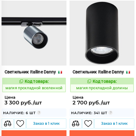
Светильник Italline Danny
Светильник Italline Danny
Код товара:
Код товара:
915388
915396
Код:
Код:
магия прохладной вселенной
магия прохладной долины
Цена
Цена
3 300 руб./шт
2 700 руб./шт
НАЛИЧИЕ: 6 ШТ
НАЛИЧИЕ: 341 ШТ
Заказ в 1 клик
Заказ в 1 клик