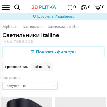
3D
PLITKA
0
0
0
Шоурум
в Измайлово
3dplitka.ru
–
Светильники
–
Светильники Italline
Светильники Italline
466 товаров
Показать фильтры
Производитель
Italline
Сортировать