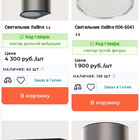
Светильник Italline
Светильник Italline It06-6041
Код товара:
1128010
Код:
нектар дальней вибрации
Код товара:
1127990
Код:
нектар густой фигуры
Цена
4 300 руб./шт
Цена
1 900 руб./шт
НАЛИЧИЕ: 62 ШТ
НАЛИЧИЕ: 139 ШТ
Заказ в 1 клик
Заказ в 1 клик
В корзину
В корзину