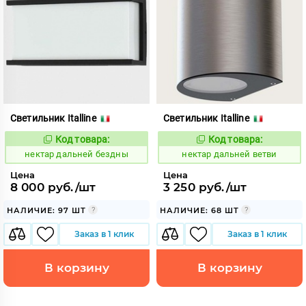
Светильник Italline
Светильник Italline
Код товара:
Код товара:
1128002
1128009
Код:
Код:
нектар дальней бездны
нектар дальней ветви
Цена
Цена
8 000 руб./шт
3 250 руб./шт
НАЛИЧИЕ: 97 ШТ
НАЛИЧИЕ: 68 ШТ
Заказ в 1 клик
Заказ в 1 клик
В корзину
В корзину