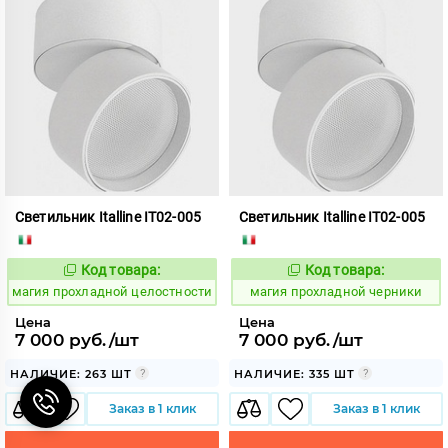
Светильник Italline IT02-005
Светильник Italline IT02-005
Код товара:
Код товара:
915493
915494
Код:
Код:
магия прохладной целостности
магия прохладной черники
Цена
Цена
7 000 руб./шт
7 000 руб./шт
НАЛИЧИЕ: 263 ШТ
НАЛИЧИЕ: 335 ШТ
Заказ в 1 клик
Заказ в 1 клик