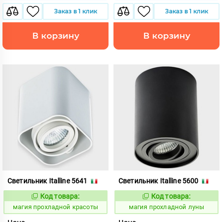
Заказ в 1 клик
Заказ в 1 клик
В корзину
В корзину
Светильник Italline 5641
Светильник Italline 5600
Код товара:
Код товара:
915415
915420
Код:
Код:
магия прохладной красоты
магия прохладной луны