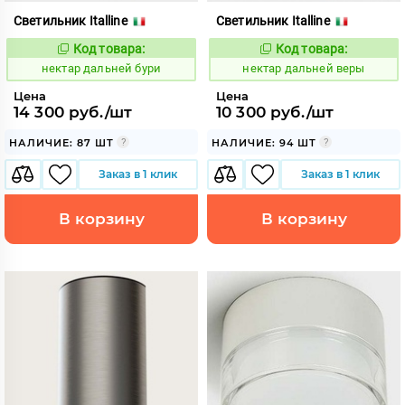
Светильник Italline
Светильник Italline
Код товара:
Код товара:
1128005
1128008
Код:
Код:
нектар дальней бури
нектар дальней веры
Цена
Цена
14 300 руб./шт
10 300 руб./шт
НАЛИЧИЕ: 87 ШТ
НАЛИЧИЕ: 94 ШТ
Заказ в 1 клик
Заказ в 1 клик
В корзину
В корзину