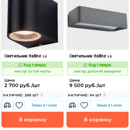
Светильник Italline
Светильник Italline
Код товара:
Код товара:
1127995
1128000
Код:
Код:
нектар густой черты
нектар дальней акварели
Цена
Цена
2 700 руб./шт
9 500 руб./шт
НАЛИЧИЕ: 288 ШТ
НАЛИЧИЕ: 94 ШТ
Заказ в 1 клик
Заказ в 1 клик
В корзину
В корзину