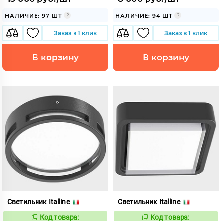
НАЛИЧИЕ: 97 ШТ
НАЛИЧИЕ: 94 ШТ
Заказ в 1 клик
Заказ в 1 клик
В корзину
В корзину
Светильник Italline
Светильник Italline
Код товара:
Код товара:
1128019
1128020
Код:
Код: