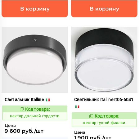
В корзину
В корзину
Светильник Italline
Светильник Italline It06-6041
Код товара:
1128018
Код:
нектар дальней гордости
Код товара:
1127989
Код:
нектар густой фиалки
Цена
9 600 руб./шт
Цена
1 900 руб./шт