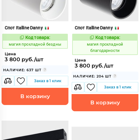
Спот Italline Danny
Спот Italline Danny
Код товара:
Код товара:
915377
915378
Код:
Код:
магия прохладной бездны
магия прохладной
благодарности
Цена
3 800 руб./шт
Цена
3 800 руб./шт
НАЛИЧИЕ: 637 ШТ
НАЛИЧИЕ: 204 ШТ
Заказ в 1 клик
Заказ в 1 клик
В корзину
В корзину