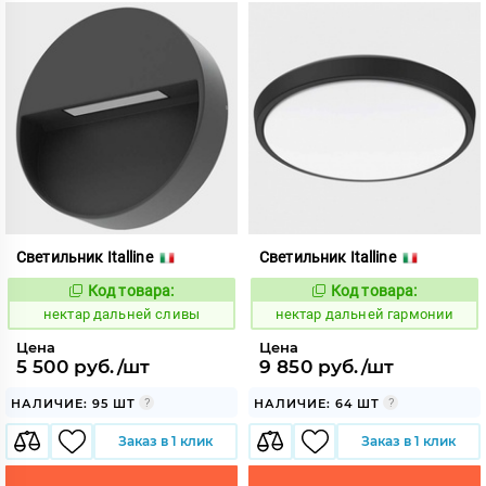
Светильник Italline
Светильник Italline
Код товара:
Код товара:
1128011
1128016
Код:
Код:
нектар дальней сливы
нектар дальней гармонии
Цена
Цена
5 500 руб./шт
9 850 руб./шт
НАЛИЧИЕ: 95 ШТ
НАЛИЧИЕ: 64 ШТ
Заказ в 1 клик
Заказ в 1 клик