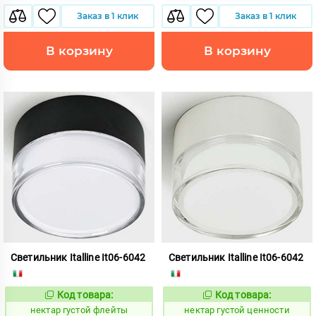
Заказ в 1 клик
Заказ в 1 клик
В корзину
В корзину
Светильник Italline It06-6042
Светильник Italline It06-6042
Код товара:
Код товара:
1127991
1127992
Код:
Код:
нектар густой флейты
нектар густой ценности