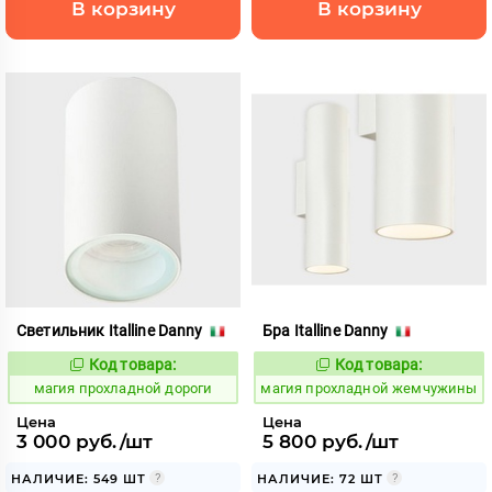
В корзину
В корзину
Светильник Italline Danny
Бра Italline Danny
Код товара:
Код товара:
915397
915401
Код:
Код:
магия прохладной дороги
магия прохладной жемчужины
Цена
Цена
3 000 руб./шт
5 800 руб./шт
НАЛИЧИЕ: 549 ШТ
НАЛИЧИЕ: 72 ШТ