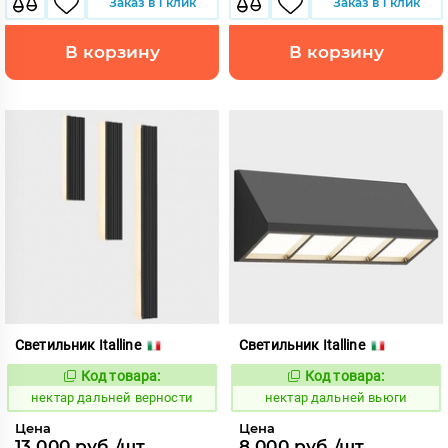
Заказ в 1 клик
Заказ в 1 клик
В корзину
В корзину
Светильник Italline
Светильник Italline
Код товара:
Код товара:
1128006
1128014
Код:
Код:
нектар дальней верности
нектар дальней вьюги
Цена
Цена
13 000 руб./шт
8 000 руб./шт