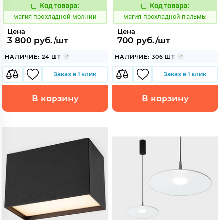
Код товара:
Код товара:
915428
915442
Код:
Код:
магия прохладной молнии
магия прохладной пальмы
Цена
Цена
3 800 руб./шт
700 руб./шт
НАЛИЧИЕ: 24 ШТ
НАЛИЧИЕ: 306 ШТ
Заказ в 1 клик
Заказ в 1 клик
В корзину
В корзину