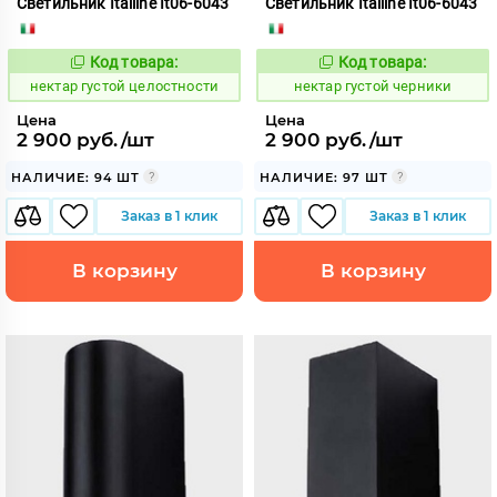
Светильник Italline It06-6043
Светильник Italline It06-6043
Код товара:
Код товара:
1127993
1127994
Код:
Код:
нектар густой целостности
нектар густой черники
Цена
Цена
2 900 руб./шт
2 900 руб./шт
НАЛИЧИЕ: 94 ШТ
НАЛИЧИЕ: 97 ШТ
Заказ в 1 клик
Заказ в 1 клик
В корзину
В корзину