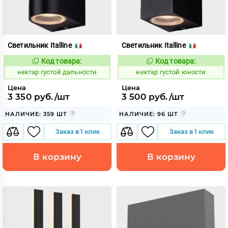
Светильник Italline
Светильник Italline
Код товара:
Код товара:
1127996
1127998
Код:
Код:
нектар густой дальности
нектар густой юности
Цена
Цена
3 350 руб./шт
3 500 руб./шт
НАЛИЧИЕ: 359 ШТ
НАЛИЧИЕ: 96 ШТ
Заказ в 1 клик
Заказ в 1 клик
В корзину
В корзину