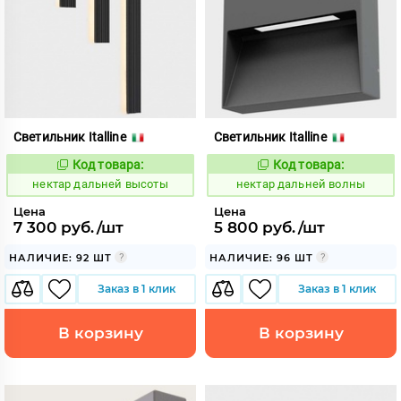
Светильник Italline
Светильник Italline
Код товара:
Код товара:
1128007
1128012
Код:
Код:
нектар дальней высоты
нектар дальней волны
Цена
Цена
7 300 руб./шт
5 800 руб./шт
НАЛИЧИЕ: 92 ШТ
НАЛИЧИЕ: 96 ШТ
Заказ в 1 клик
Заказ в 1 клик
В корзину
В корзину