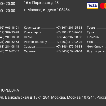
16-я Парковая д.23
00–20:00
г. Москва, индекс 105484
00–20:00
495) 966-18-01
Краснодар
+7 (861) 201-25-33
Тверь
812) 309-35-78
Красноярск
+7 (391) 216-76-03
Тула
343) 289-18-98
Пермь
+7 (342) 207-98-33
Тюмень
831) 281-52-53
Ростов-на-Дону
+7 (863) 310-02-03
Уфа
383) 284-08-48
Самара
+7 (846) 375-94-33
Челябинск
843) 211-02-57
Саратов
+7 (8452) 39-79-54
Другой реги
А ЮРЬЕВНА
л. Байкальская д.18к1 284, Москва, Москва 107241, Росс