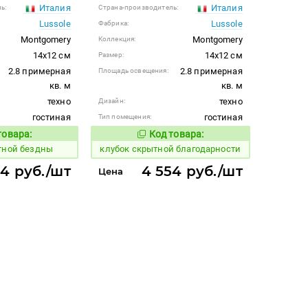
Италия
Италия
ь:
Страна-производитель:
Lussole
Lussole
Фабрика:
Montgomery
Montgomery
Коллекция:
14x12 см
14x12 см
Размер:
2.8 примерная
2.8 примерная
Площадь освещения:
кв. м
кв. м
техно
техно
Дизайн:
гостиная
гостиная
Тип помещения:
товара:
Код товара:
667503
Код товара:
Код товара:
тной бездны
клубок скрытной благодарности
54 руб./шт
4 554 руб./шт
Цена