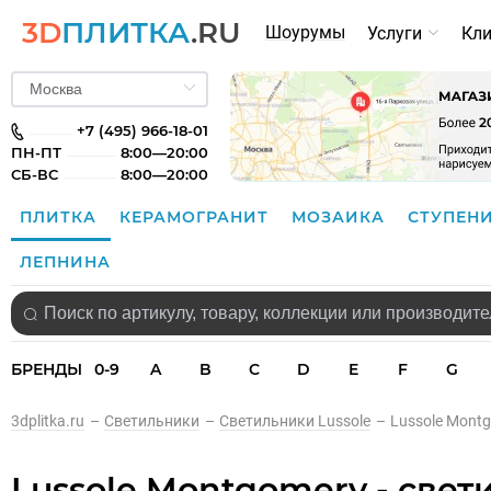
3D
ПЛИТКА
.RU
Шоурумы
Услуги
Кл
+7 (495) 966-18-01
ПН-ПТ
8:00—20:00
СБ-ВС
8:00—20:00
ПЛИТКА
КЕРАМОГРАНИТ
МОЗАИКА
СТУПЕН
ЛЕПНИНА
БРЕНДЫ
0-9
A
B
C
D
E
F
G
3dplitka.ru
–
Светильники
–
Светильники Lussole
–
Lussole Montg
Lussole Montgomery - све