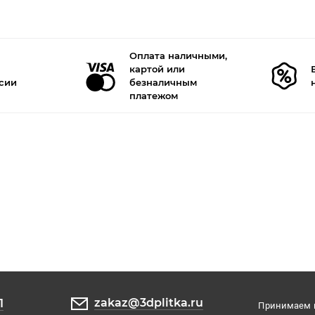
Оплата наличными,
картой или
ссии
безналичным
платежом
zakaz@3dplitka.ru
1
Принимаем к