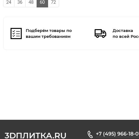
24
36
48
60
72
Подберём товары по
Доставка
вашим требованиям
по всей Ро
3DПЛИТКА.RU
+7 (495) 966-18-0