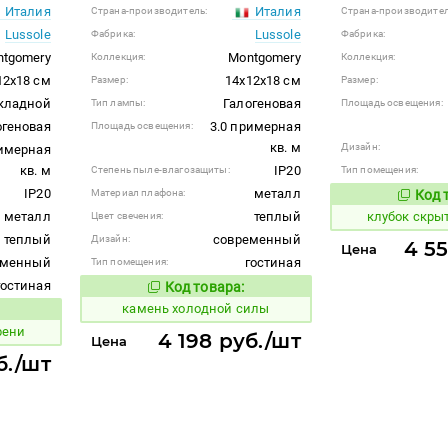
Италия
Италия
Страна-производитель:
Страна-производител
Lussole
Lussole
Фабрика:
Фабрика:
tgomery
Montgomery
Коллекция:
Коллекция:
12x18 см
14x12x18 см
Размер:
Размер:
кладной
Галогеновая
Тип лампы:
Площадь освещения:
огеновая
3.0 примерная
Площадь освещения:
кв. м
Дизайн:
римерная
кв. м
IP20
Степень пыле-влагозащиты:
Тип помещения:
IP20
металл
Материал плафона:
Код 
667502
металл
теплый
клубок скры
Цвет свечения:
теплый
современный
Дизайн:
4 5
Цена
еменный
гостиная
Тип помещения:
гостиная
Код товара:
623588
Код товара:
камень холодной силы
 товара:
рени
4 198 руб./шт
Цена
б./шт