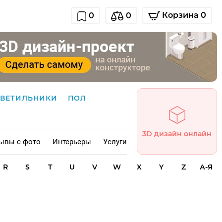
Корзина 0
0
0
СВЕТИЛЬНИКИ
ПОЛ
3D дизайн онлайн
ывы с фото
Интерьеры
Услуги
R
S
T
U
V
W
X
Y
Z
А-Я