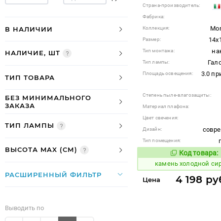
Страна-производитель:
Фабрика:
Mon
В НАЛИЧИИ
Коллекция:
14x
Размер:
на
Тип монтажа:
НАЛИЧИЕ, ШТ
Гал
Тип лампы:
3.0 п
Площадь освещения:
ТИП ТОВАРА
Степень пыле-влагозащиты:
БЕЗ МИНИМАЛЬНОГО
ЗАКАЗА
Материал плафона:
Цвет свечения:
ТИП ЛАМПЫ
совр
Дизайн:
Тип помещения:
ВЫСОТА MAX (СМ)
Код товара:
623589
Код
камень холодной си
РАСШИРЕННЫЙ ФИЛЬТР
4 198 ру
Цена
Выводить по