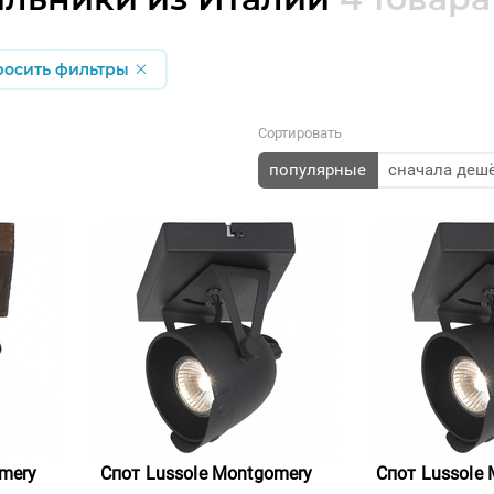
росить фильтры
Сортировать
популярные
сначала деш
mery
Спот Lussole Montgomery
Спот Lussole