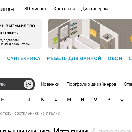
3D дизайн
Контакты
Дизайнерам
иентам
И
САНТЕХНИКА
МЕБЕЛЬ ДЛЯ ВАННОЙ
ОБОИ
Новинки
Портфолио дизайнеров
Отз
H
I
J
K
L
M
N
O
P
Q
omery - светильники из Италии
тильники из Италии
4 товара