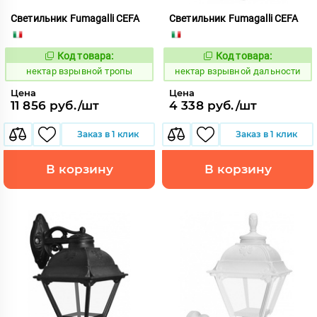
Светильник Fumagalli CEFA
Светильник Fumagalli CEFA
Код товара:
Код товара:
1126858
1126871
Код:
Код:
нектар взрывной тропы
нектар взрывной дальности
Цена
Цена
11 856 руб./шт
4 338 руб./шт
Заказ в 1 клик
Заказ в 1 клик
В корзину
В корзину