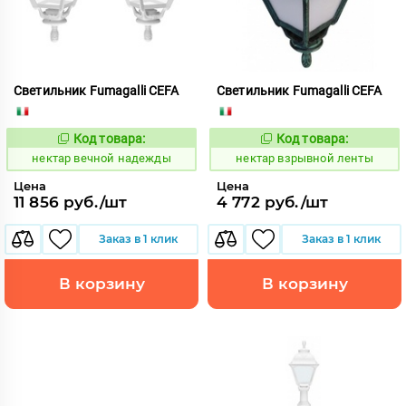
Светильник Fumagalli CEFA
Светильник Fumagalli CEFA
Код товара:
Код товара:
1126682
1126793
Код:
Код:
нектар вечной надежды
нектар взрывной ленты
Цена
Цена
11 856 руб./шт
4 772 руб./шт
Заказ в 1 клик
Заказ в 1 клик
В корзину
В корзину