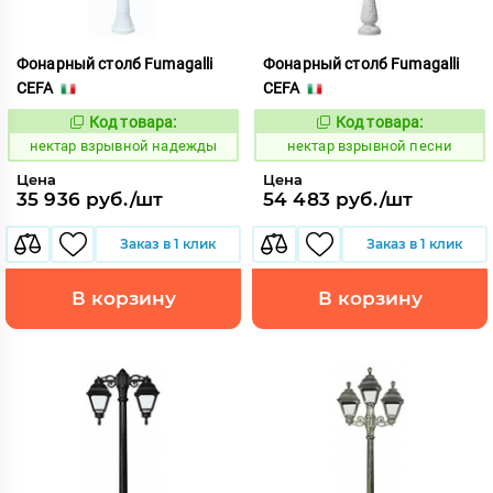
Фонарный столб Fumagalli
Фонарный столб Fumagalli
CEFA
CEFA
Код товара:
Код товара:
1126807
1126819
Код:
Код:
нектар взрывной надежды
нектар взрывной песни
Цена
Цена
35 936 руб./шт
54 483 руб./шт
Заказ в 1 клик
Заказ в 1 клик
В корзину
В корзину