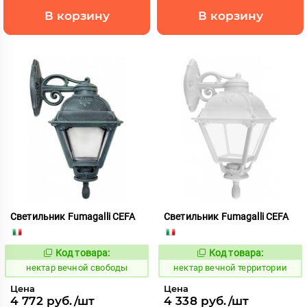
В корзину
В корзину
Светильник Fumagalli CEFA
Светильник Fumagalli CEFA
Код товара:
Код товара:
1126710
1126729
Код:
Код:
нектар вечной свободы
нектар вечной территории
Цена
Цена
4 772 руб./шт
4 338 руб./шт