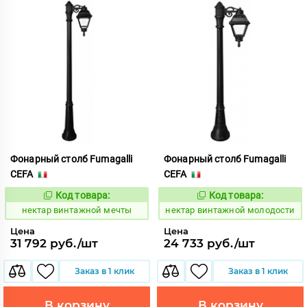
Фонарный столб Fumagalli
Фонарный столб Fumagalli
CEFA
CEFA
Код товара:
Код товара:
1126926
1126929
Код:
Код:
нектар винтажной мечты
нектар винтажной молодости
Цена
Цена
31 792 руб./шт
24 733 руб./шт
Заказ в 1 клик
Заказ в 1 клик
В корзину
В корзину