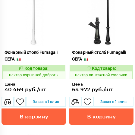
Фонарный столб Fumagalli
Фонарный столб Fumagalli
CEFA
CEFA
Код товара:
Код товара:
1126872
1126899
Код:
Код:
нектар взрывной доброты
нектар винтажной ежевики
Цена
Цена
40 469 руб./шт
64 972 руб./шт
Заказ в 1 клик
Заказ в 1 клик
В корзину
В корзину