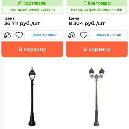
Код товара:
Код товара:
1126398
1126406
Код:
Код:
нектар ветряной совести
нектар ветряной земляники
Цена
Цена
36 711 руб./шт
8 304 руб./шт
Заказ в 1 клик
Заказ в 1 клик
В корзину
В корзину