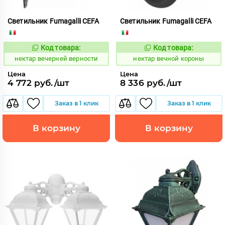
Светильник Fumagalli CEFA
Светильник Fumagalli CEFA
Код товара:
Код товара:
1126506
1126663
Код:
Код:
нектар вечерней верности
нектар вечной короны
Цена
Цена
4 772 руб./шт
8 336 руб./шт
Заказ в 1 клик
Заказ в 1 клик
В корзину
В корзину