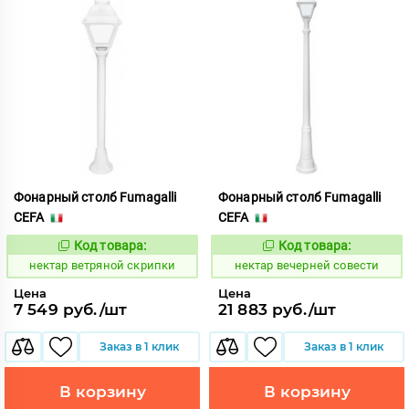
Фонарный столб Fumagalli
Фонарный столб Fumagalli
CEFA
CEFA
Код товара:
Код товара:
1126467
1126523
Код:
Код:
нектар ветряной скрипки
нектар вечерней совести
Цена
Цена
7 549 руб./шт
21 883 руб./шт
Заказ в 1 клик
Заказ в 1 клик
В корзину
В корзину