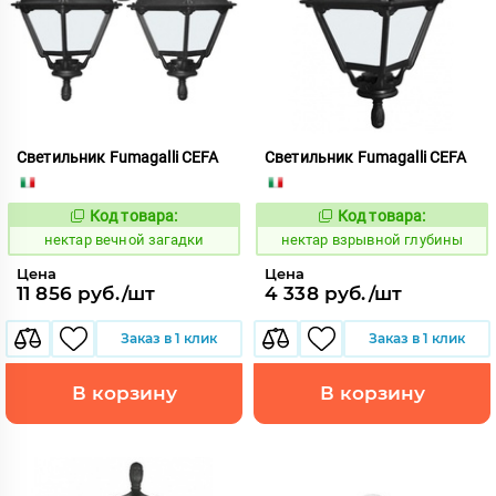
Светильник Fumagalli CEFA
Светильник Fumagalli CEFA
Код товара:
Код товара:
1126652
1126767
Код:
Код:
нектар вечной загадки
нектар взрывной глубины
Цена
Цена
11 856 руб./шт
4 338 руб./шт
Заказ в 1 клик
Заказ в 1 клик
В корзину
В корзину