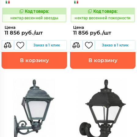
Код товара:
Код товара:
1126279
1126322
Код:
Код:
нектар весенней звезды
нектар весенней покорности
Цена
Цена
11 856 руб./шт
11 856 руб./шт
Заказ в 1 клик
Заказ в 1 клик
В корзину
В корзину