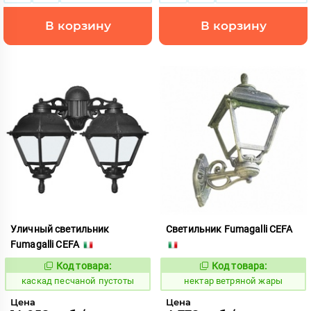
В корзину
В корзину
Уличный светильник
Светильник Fumagalli CEFA
Fumagalli CEFA
Код товара:
Код товара:
634074
1126400
Код:
Код:
каскад песчаной пустоты
нектар ветряной жары
Цена
Цена