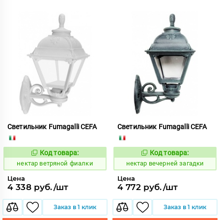
Светильник Fumagalli CEFA
Светильник Fumagalli CEFA
Код товара:
Код товара:
1126489
1126527
Код:
Код:
нектар ветряной фиалки
нектар вечерней загадки
Цена
Цена
4 338 руб./шт
4 772 руб./шт
Заказ в 1 клик
Заказ в 1 клик