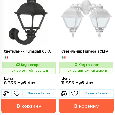
Светильник Fumagalli CEFA
Светильник Fumagalli CEFA
Код товара:
Код товара:
1126666
1126897
Код:
Код:
нектар вечной лаванды
нектар винтажной дороги
Цена
Цена
8 336 руб./шт
11 856 руб./шт
Заказ в 1 клик
Заказ в 1 клик
В корзину
В корзину