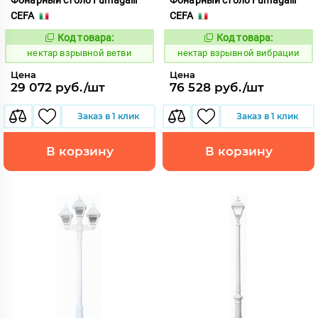
Фонарный столб Fumagalli
Фонарный столб Fumagalli
CEFA
CEFA
Код товара:
Код товара:
1126759
1126760
Код:
Код:
нектар взрывной ветви
нектар взрывной вибрации
Цена
Цена
29 072 руб./шт
76 528 руб./шт
Заказ в 1 клик
Заказ в 1 клик
В корзину
В корзину