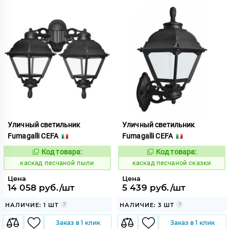
Уличный светильник
Уличный светильник
Fumagalli CEFA
Fumagalli CEFA
Код товара:
Код товара:
634076
634090
Код:
Код:
каскад песчаной пыли
каскад песчаной сказки
Цена
Цена
14 058 руб./шт
5 439 руб./шт
НАЛИЧИЕ: 1 ШТ
НАЛИЧИЕ: 3 ШТ
Заказ в 1 клик
Заказ в 1 клик