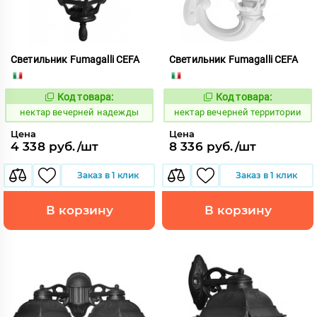
Светильник Fumagalli CEFA
Светильник Fumagalli CEFA
Код товара:
Код товара:
1126557
1126604
Код:
Код:
нектар вечерней надежды
нектар вечерней территории
Цена
Цена
4 338 руб./шт
8 336 руб./шт
Заказ в 1 клик
Заказ в 1 клик
В корзину
В корзину