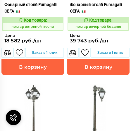
Фонарный столб Fumagalli
Фонарный столб Fumagalli
CEFA
CEFA
Код товара:
Код товара:
1126444
1126502
Код:
Код:
нектар ветряной песни
нектар вечерней бездны
Цена
Цена
18 582 руб./шт
39 743 руб./шт
Заказ в 1 клик
Заказ в 1 клик
В корзину
В корзину