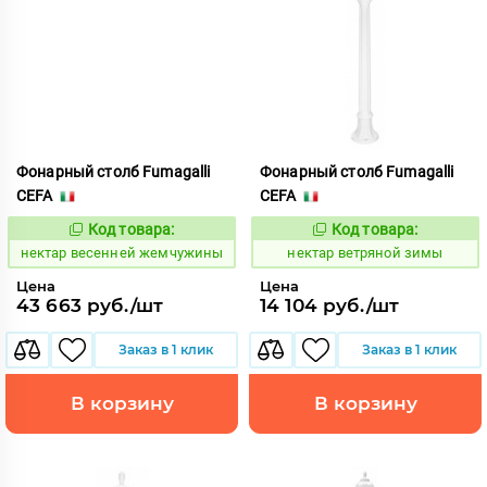
Фонарный столб Fumagalli
Фонарный столб Fumagalli
CEFA
CEFA
Код товара:
Код товара:
1126276
1126407
Код:
Код:
нектар весенней жемчужины
нектар ветряной зимы
Цена
Цена
43 663 руб./шт
14 104 руб./шт
Заказ в 1 клик
Заказ в 1 клик
В корзину
В корзину