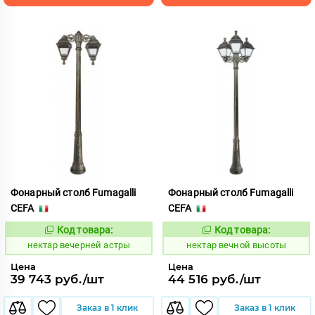
Фонарный столб Fumagalli
Фонарный столб Fumagalli
CEFA
CEFA
Код товара:
Код товара:
1126581
1126632
Код:
Код:
нектар вечерней астры
нектар вечной высоты
Цена
Цена
39 743 руб./шт
44 516 руб./шт
Заказ в 1 клик
Заказ в 1 клик