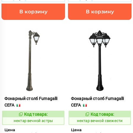
В корзину
В корзину
Фонарный столб Fumagalli
Фонарный столб Fumagalli
CEFA
CEFA
Код товара:
Код товара:
1126706
1126708
Код:
Код:
нектар вечной астры
нектар вечной свежести
Цена
Цена