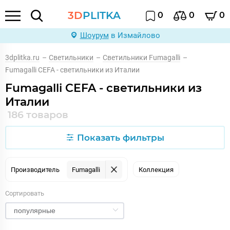
3D
PLITKA
0
0
0
Шоурум
в Измайлово
3dplitka.ru
–
Светильники
–
Светильники Fumagalli
–
Fumagalli CEFA - светильники из Италии
Fumagalli CEFA - светильники из
Италии
186 товаров
Показать фильтры
Производитель
Fumagalli
Коллекция
Сортировать