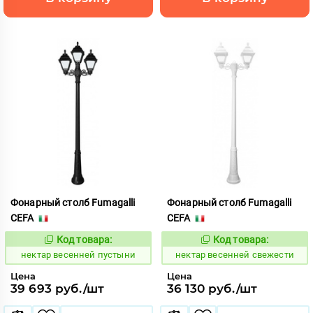
Фонарный столб Fumagalli
Фонарный столб Fumagalli
CEFA
CEFA
Код товара:
Код товара:
1126325
1126333
Код:
Код:
нектар весенней пустыни
нектар весенней свежести
Цена
Цена
39 693 руб./шт
36 130 руб./шт