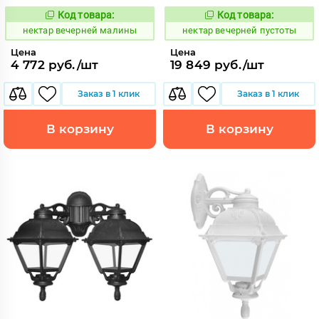
Код товара:
Код товара:
1126546
1126574
Код:
Код:
нектар вечерней малины
нектар вечерней пустоты
Цена
Цена
4 772 руб./шт
19 849 руб./шт
Заказ в 1 клик
Заказ в 1 клик
В корзину
В корзину