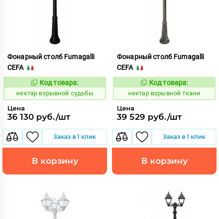
Фонарный столб Fumagalli
Фонарный столб Fumagalli
CEFA
CEFA
Код товара:
Код товара:
1126849
1126855
Код:
Код:
нектар взрывной судьбы
нектар взрывной ткани
Цена
Цена
36 130 руб./шт
39 529 руб./шт
Заказ в 1 клик
Заказ в 1 клик
В корзину
В корзину