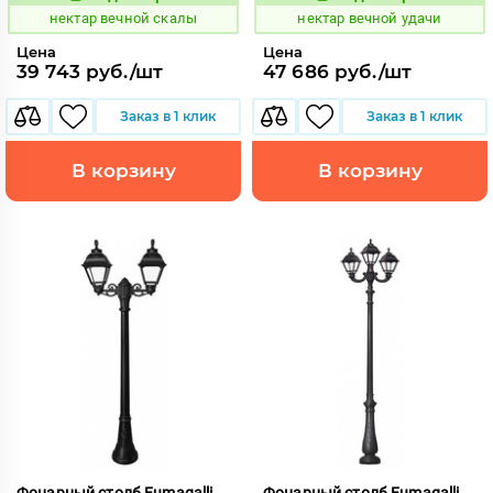
1126716
1126735
Код:
Код:
нектар вечной скалы
нектар вечной удачи
Цена
Цена
39 743 руб./шт
47 686 руб./шт
Заказ в 1 клик
Заказ в 1 клик
В корзину
В корзину