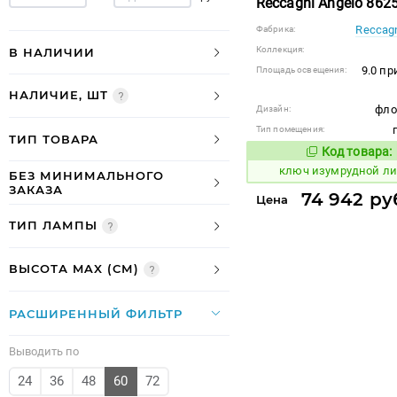
Reccagni Angelo 862
Reccagn
Фабрика:
Коллекция:
В НАЛИЧИИ
9.0 п
Площадь освещения:
НАЛИЧИЕ, ШТ
фло
Дизайн:
Тип помещения:
ТИП ТОВАРА
Код товара:
676169
Код
ключ изумрудной л
БЕЗ МИНИМАЛЬНОГО
ЗАКАЗА
74 942 ру
Цена
ТИП ЛАМПЫ
ВЫСОТА MAX (СМ)
РАСШИРЕННЫЙ ФИЛЬТР
Выводить по
24
36
48
60
72