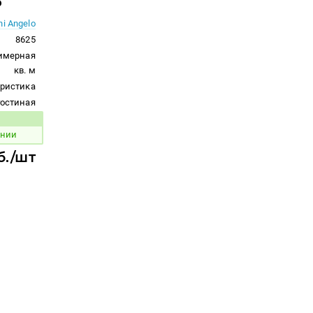
5
i Angelo
8625
римерная
кв. м
ристика
гостиная
 товара:
инии
б./шт