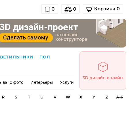
Корзина 0
0
0
СВЕТИЛЬНИКИ
ПОЛ
3D дизайн онлайн
ывы с фото
Интерьеры
Услуги
R
S
T
U
V
W
X
Y
Z
А-Я