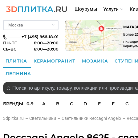
3D
ПЛИТКА
.RU
Шоурумы
Услуги
Кл
+7 (495) 966-18-01
ПН-ПТ
8:00—20:00
СБ-ВС
8:00—20:00
ПЛИТКА
КЕРАМОГРАНИТ
МОЗАИКА
СТУПЕН
ЛЕПНИНА
БРЕНДЫ
0-9
A
B
C
D
E
F
G
3dplitka.ru
–
Светильники
–
Светильники Reccagni Angelo
–
Recca
Reccagni Angelo 8625 - св