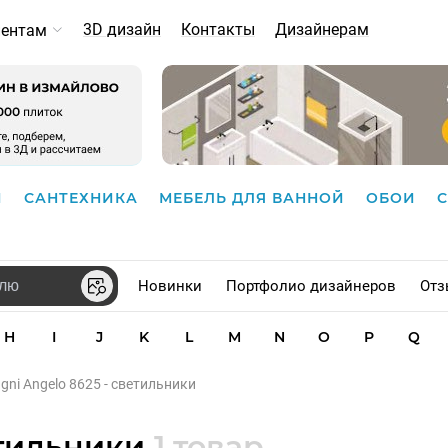
3D дизайн
Контакты
Дизайнерам
иентам
И
САНТЕХНИКА
МЕБЕЛЬ ДЛЯ ВАННОЙ
ОБОИ
Новинки
Портфолио дизайнеров
Отз
H
I
J
K
L
M
N
O
P
Q
gni Angelo 8625 - светильники
етильники
1 товар