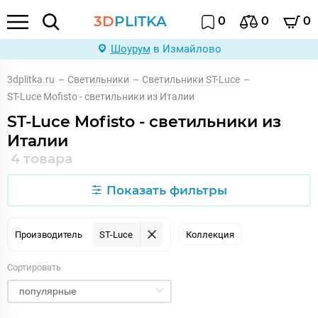
3D
PLITKA
0
0
0
Шоурум
в Измайлово
3dplitka.ru
–
Светильники
–
Светильники ST-Luce
–
ST-Luce Mofisto - светильники из Италии
ST-Luce Mofisto - светильники из
Италии
4 товара
Показать фильтры
Производитель
ST-Luce
Коллекция
Сортировать