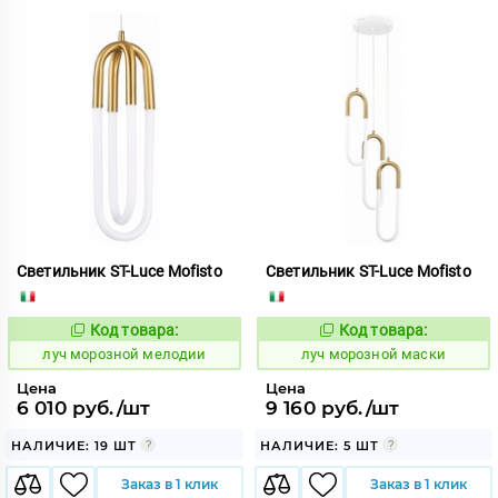
Светильник ST-Luce Mofisto
Светильник ST-Luce Mofisto
Код товара:
Код товара:
898048
898047
Код:
Код:
луч морозной мелодии
луч морозной маски
Цена
Цена
6 010 руб./шт
9 160 руб./шт
НАЛИЧИЕ: 19 ШТ
НАЛИЧИЕ: 5 ШТ
Заказ в 1 клик
Заказ в 1 клик