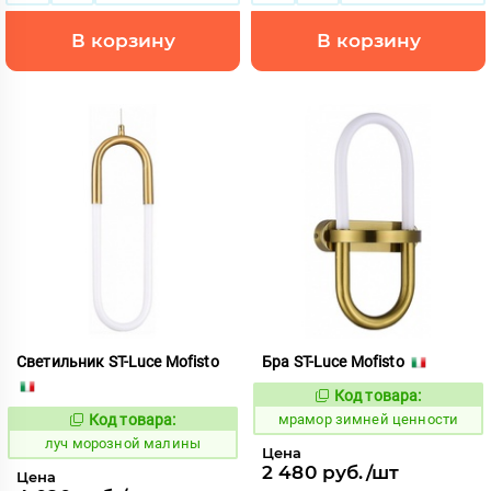
В корзину
В корзину
Светильник ST-Luce Mofisto
Бра ST-Luce Mofisto
Код товара:
1066492
Код:
Код товара:
мрамор зимней ценности
898046
Код:
луч морозной малины
Цена
2 480 руб./шт
Цена