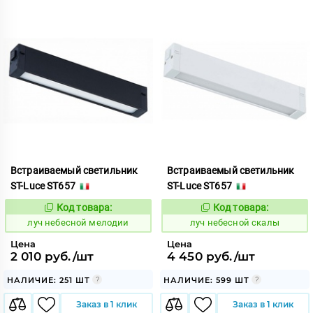
Встраиваемый светильник
Встраиваемый светильник
ST-Luce ST657
ST-Luce ST657
Код товара:
Код товара:
898548
898591
Код:
Код:
луч небесной мелодии
луч небесной скалы
Цена
Цена
2 010 руб./шт
4 450 руб./шт
НАЛИЧИЕ: 251 ШТ
НАЛИЧИЕ: 599 ШТ
Заказ в 1 клик
Заказ в 1 клик