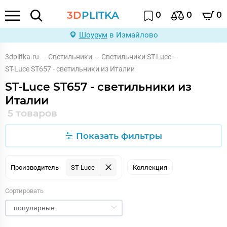
3D
PLITKA
0
0
0
Шоурум
в Измайлово
3dplitka.ru
–
Светильники
–
Светильники ST-Luce
–
ST-Luce ST657 - светильники из Италии
ST-Luce ST657 - светильники из
Италии
5 товаров
Показать фильтры
Производитель
ST-Luce
Коллекция
Сортировать