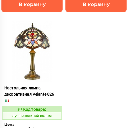
В корзину
В корзину
Настольная лампа
декоративная Velante 826
Код товара:
899387
Код:
луч пепельной волны
Цена