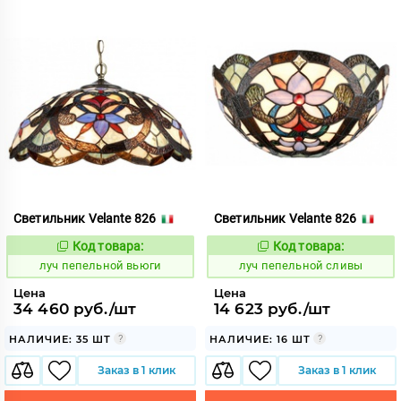
Светильник Velante 826
Светильник Velante 826
Код товара:
Код товара:
899389
899386
Код:
Код:
луч пепельной вьюги
луч пепельной сливы
Цена
Цена
34 460 руб./шт
14 623 руб./шт
НАЛИЧИЕ: 35 ШТ
НАЛИЧИЕ: 16 ШТ
Заказ в 1 клик
Заказ в 1 клик