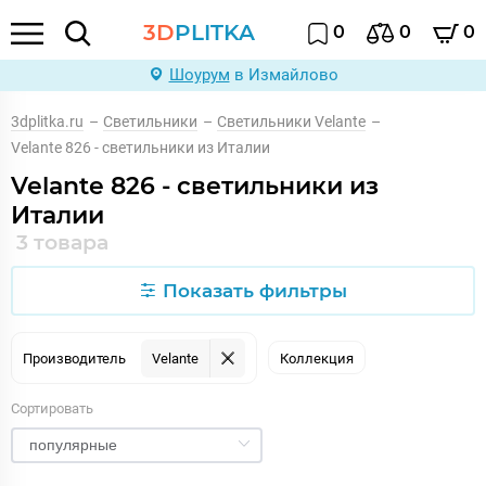
3D
PLITKA
0
0
0
Шоурум
в Измайлово
3dplitka.ru
–
Светильники
–
Светильники Velante
–
Velante 826 - светильники из Италии
Velante 826 - светильники из
Италии
3 товара
Показать фильтры
Производитель
Velante
Коллекция
Сортировать