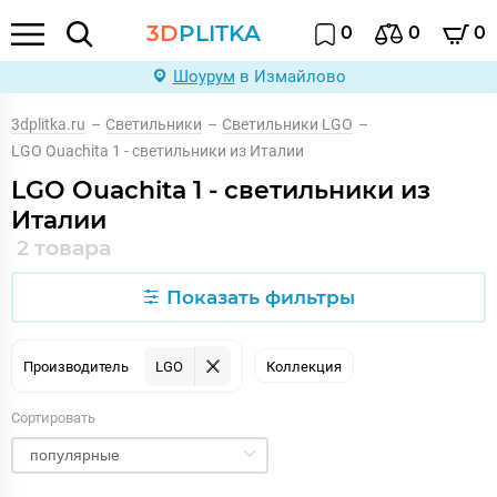
3D
PLITKA
0
0
0
Шоурум
в Измайлово
3dplitka.ru
–
Светильники
–
Светильники LGO
–
LGO Ouachita 1 - светильники из Италии
LGO Ouachita 1 - светильники из
Италии
2 товара
Показать фильтры
Производитель
LGO
Коллекция
Сортировать