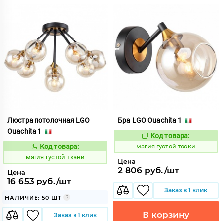
Люстра потолочная LGO
Бра LGO Ouachita 1
Ouachita 1
Код товара:
909231
Код:
Код товара:
магия густой тоски
909230
Код:
магия густой ткани
Цена
2 806 руб./шт
Цена
16 653 руб./шт
Заказ в 1 клик
НАЛИЧИЕ: 50 ШТ
В корзину
Заказ в 1 клик