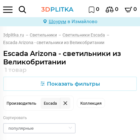
3D
PLITKA
0
0
0
Шоурум
в Измайлово
3dplitka.ru
–
Светильники
–
Светильники Escada
–
Escada Arizona - светильники из Великобритании
Escada Arizona - светильники из
Великобритании
1 товар
Показать фильтры
Производитель
Escada
Коллекция
Сортировать