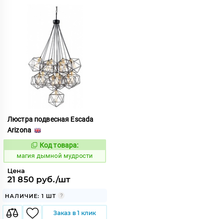
Люстра подвесная Escada
Arizona
Код товара:
909555
Код:
магия дымной мудрости
Цена
21 850 руб./шт
НАЛИЧИЕ: 1 ШТ
Заказ в 1 клик