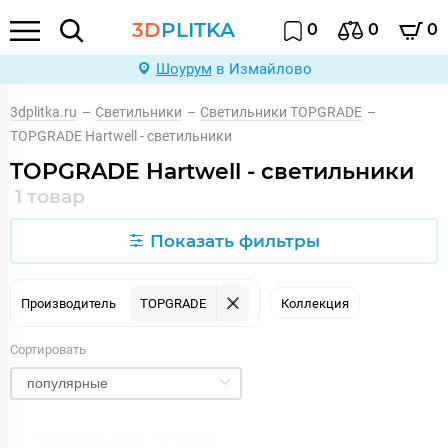
3D
PLITKA
0
0
0
Шоурум
в Измайлово
3dplitka.ru
–
Светильники
–
Светильники TOPGRADE
–
TOPGRADE Hartwell - светильники
TOPGRADE Hartwell - светильники
1 товар
Показать фильтры
Производитель
TOPGRADE
Коллекция
Сортировать