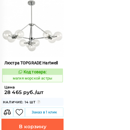
Люстра TOPGRADE Hartwell
Код товара:
913831
Код:
магия морской астры
Цена
28 465 руб./шт
НАЛИЧИЕ: 14 ШТ
Заказ в 1 клик
В корзину