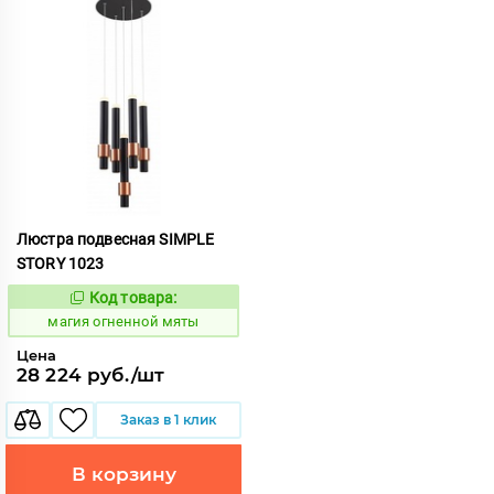
Люстра подвесная SIMPLE
STORY 1023
Код товара:
914556
Код:
магия огненной мяты
Цена
28 224 руб./шт
Заказ в 1 клик
В корзину