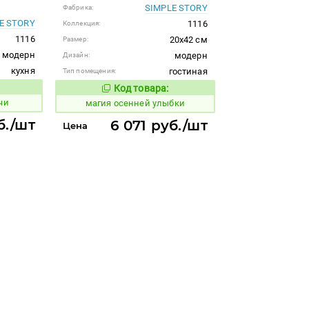
SIMPLE STORY
Фабрика:
E STORY
1116
Коллекция:
1116
20x42 см
Размер:
модерн
модерн
Дизайн:
кухня
гостиная
Тип помещения:
Код товара:
914736
 товара:
Код товара:
чи
магия осенней улыбки
б./шт
6 071 руб./шт
Цена