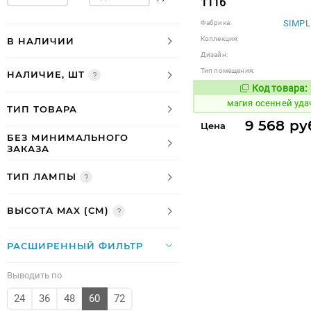
1116
SIMPL
Фабрика:
Коллекция:
В НАЛИЧИИ
Дизайн:
Тип помещения:
НАЛИЧИЕ, ШТ
Код товара:
914735
Код
магия осенней уда
ТИП ТОВАРА
9 568 ру
Цена
БЕЗ МИНИМАЛЬНОГО
ЗАКАЗА
ТИП ЛАМПЫ
ВЫСОТА MAX (СМ)
РАСШИРЕННЫЙ ФИЛЬТР
Выводить по
24
36
48
60
72