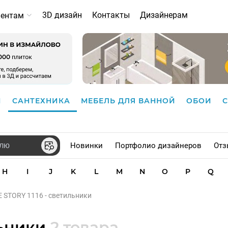
3D дизайн
Контакты
Дизайнерам
иентам
И
САНТЕХНИКА
МЕБЕЛЬ ДЛЯ ВАННОЙ
ОБОИ
Новинки
Портфолио дизайнеров
Отз
H
I
J
K
L
M
N
O
P
Q
 STORY 1116 - светильники
льники
2 товара