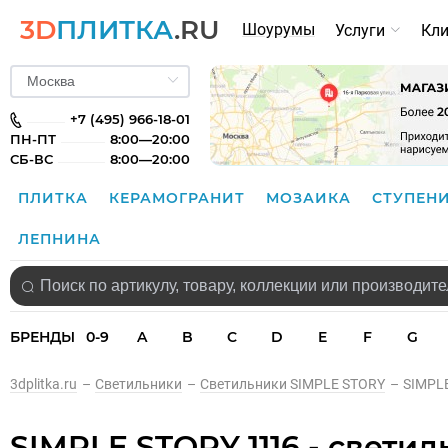
3D
ПЛИТКА
.RU
Шоурумы
Услуги
Кл
+7 (495) 966-18-01
ПН-ПТ
8:00—20:00
СБ-ВС
8:00—20:00
ПЛИТКА
КЕРАМОГРАНИТ
МОЗАИКА
СТУПЕН
ЛЕПНИНА
БРЕНДЫ
0-9
A
B
C
D
E
F
G
3dplitka.ru
–
Светильники
–
Светильники SIMPLE STORY
–
SIMPLE
SIMPLE STORY 1116 - свети