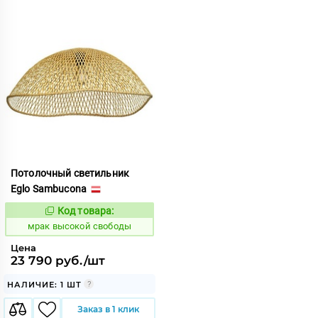
Потолочный светильник
Eglo Sambucona
Код товара:
1048960
Код:
мрак высокой свободы
Цена
23 790 руб./шт
НАЛИЧИЕ: 1 ШТ
Заказ в 1 клик