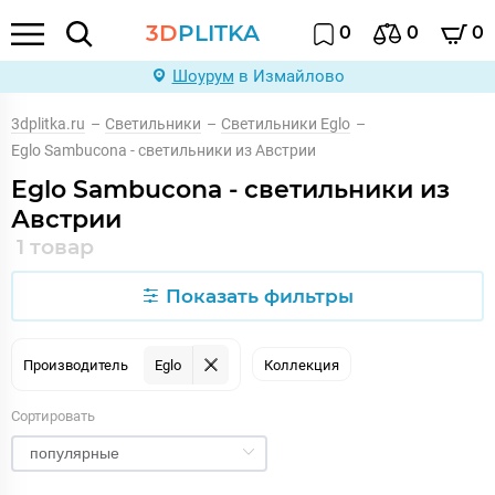
3D
PLITKA
0
0
0
Шоурум
в Измайлово
3dplitka.ru
–
Светильники
–
Светильники Eglo
–
Eglo Sambucona - светильники из Австрии
Eglo Sambucona - светильники из
Австрии
1 товар
Показать фильтры
Производитель
Eglo
Коллекция
Сортировать